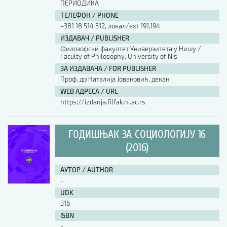
ПЕРИОДИКА
ТЕЛЕФОН / PHONE
+381 18 514 312, локал/ext 191,194
ИЗДАВАЧ / PUBLISHER
Филозофски факултет Универзитета у Нишу /
Faculty of Philosophy, University of Nis
ЗА ИЗДАВАЧА / FOR PUBLISHER
Проф. др Наталија Јовановић, декан
WEB АДРЕСА / URL
https://izdanja.filfak.ni.ac.rs
ГОДИШЊАК ЗА СОЦИОЛОГИЈУ 16
(2016)
АУТОР / AUTHOR
-
UDK
316
ISBN
-