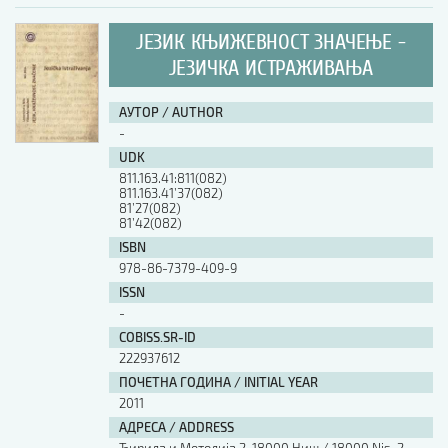
ЈЕЗИК КЊИЖЕВНОСТ ЗНАЧЕЊЕ -
ЈЕЗИЧКА ИСТРАЖИВАЊА
АУТОР / AUTHOR
-
UDK
811.163.41:811(082)
811.163.41’37(082)
81’27(082)
81’42(082)
ISBN
978-86-7379-409-9
ISSN
-
COBISS.SR-ID
222937612
ПОЧЕТНА ГОДИНА / INITIAL YEAR
2011
АДРЕСА / ADDRESS