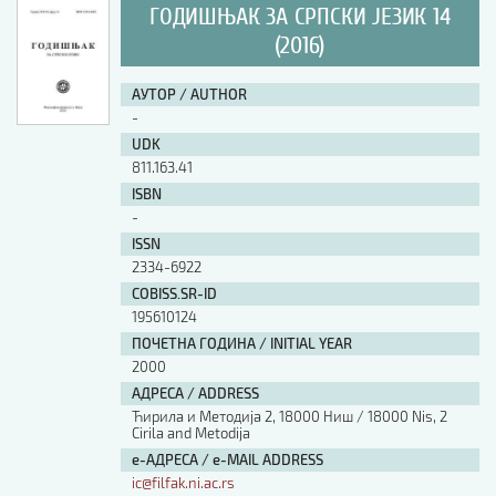
ГОДИШЊАК ЗА СРПСКИ ЈЕЗИК 14
(2016)
АУТОР / AUTHOR
-
UDK
811.163.41
ISBN
-
ISSN
2334-6922
COBISS.SR-ID
195610124
ПОЧЕТНА ГОДИНА / INITIAL YEAR
2000
АДРЕСА / ADDRESS
Ћирила и Методија 2, 18000 Ниш / 18000 Nis, 2
Cirila and Metodija
е-АДРЕСА / e-MAIL ADDRESS
ic@filfak.ni.ac.rs