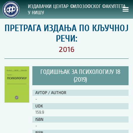
ИЗДАВАЧКИ ЦЕНТАР ФИЛОЗОФСКОГ ФАКУЛТЕТА
У НИШУ
ПРЕТРАГА ИЗДАЊА ПО КЉУЧНОЈ
СВА НАША ИЗДАЊА
РЕЧИ:
ВРСТА ИЗДАЊА:
2016
ГОДИНА ОБЈАВЉИВАЊА:
ГОДИШЊАК ЗА ПСИХОЛОГИЈУ 18
ПРЕГЛЕД
(2019)
УПУТСТВА
АУТОР / AUTHOR
-
УПУТСТВА
UDK
Правилник о издавачкој делатности
159.9
Упутство ауторима
ISBN
Упутство уредницима
-
Изјава о ауторству
Изјава о лектури
ISSN