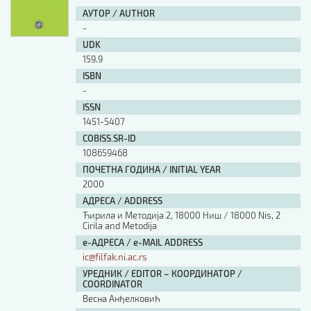
АУТОР / AUTHOR
-
UDK
159.9
ISBN
-
ISSN
1451-5407
COBISS.SR-ID
108659468
ПОЧЕТНА ГОДИНА / INITIAL YEAR
2000
АДРЕСА / ADDRESS
Ћирила и Методија 2, 18000 Ниш / 18000 Nis, 2
Cirila and Metodija
е-АДРЕСА / e-MAIL ADDRESS
ic@filfak.ni.ac.rs
УРЕДНИК / EDITOR – КООРДИНАТОР /
COORDINATOR
Весна Анђелковић