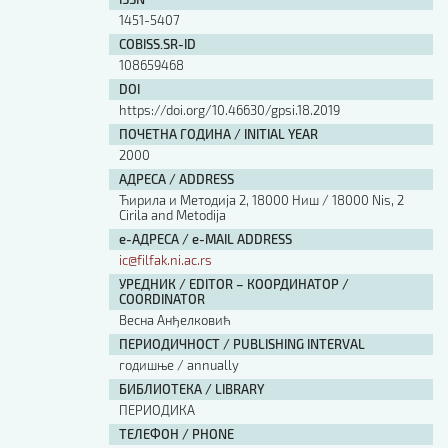
Изјава о коришћењу ауторског дела
1451-5407
Упутство за бирање лиценце
COBISS.SR-ID
Уговор са аутором
108659468
Логотипи
DOI
Шаблон прве стране и импресума [B5, ћир]
https://doi.org/10.46630/gpsi.18.2019
Шаблон прве стране и импресума [B5, лат]
ПОЧЕТНА ГОДИНА / INITIAL YEAR
Шаблон прве стране и импресума [B5, енг]
2000
Етички кодекс
АДРЕСА / ADDRESS
Ћирила и Методија 2, 18000 Ниш / 18000 Nis, 2
Cirila and Metodija
ПРЕТРАГА ИЗДАЊА
е-АДРЕСА / e-MAIL ADDRESS
ic@filfak.ni.ac.rs
Наслов или део наслова
УРЕДНИК / EDITOR – КООРДИНАТОР /
COORDINATOR
Весна Анђелковић
Кључне речи
ПЕРИОДИЧНОСТ / PUBLISHING INTERVAL
годишње / annually
БИБЛИОТЕКА / LIBRARY
ПЕРИОДИКА
Тип издања
ТЕЛЕФОН / PHONE