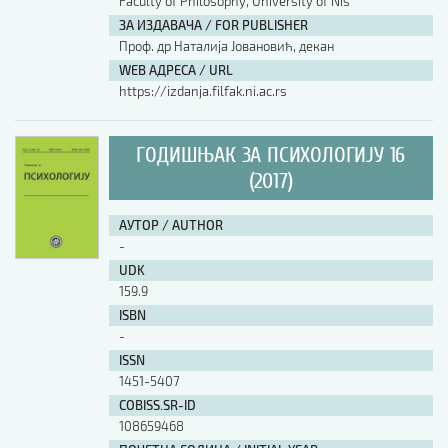
Faculty of Philosophy, University of Nis
ЗА ИЗДАВАЧА / FOR PUBLISHER
Проф. др Наталија Јовановић, декан
WEB АДРЕСА / URL
https://izdanja.filfak.ni.ac.rs
ГОДИШЊАК ЗА ПСИХОЛОГИЈУ 16
(2017)
АУТОР / AUTHOR
-
UDK
159.9
ISBN
-
ISSN
1451-5407
COBISS.SR-ID
108659468