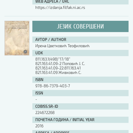
WEB АДРЕСА / URL
https://izdanja.filfak.ni.ac.rs
ЈЕЗИК СОВЕРШЕНИ
АУТОР / AUTHOR
Ирена Цветковић Теофиловић
UDK
811.163.1(498)”17/18”
821.163.41.09-2 Поповић Ј. С.
821.163.41.09-22:811.163.41
821.163.41.09 Живковић С.
ISBN
978-86-7379-403-7
ISSN
-
COBISS.SR-ID
224672268
ПОЧЕТНА ГОДИНА / INITIAL YEAR
2016