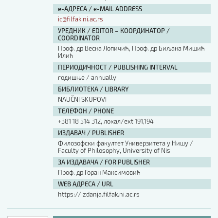
е-АДРЕСА / e-MAIL ADDRESS
ic@filfak.ni.ac.rs
УРЕДНИК / EDITOR – КООРДИНАТОР /
COORDINATOR
Проф. др Весна Лопичић, Проф. др Биљана Мишић
Илић
ПЕРИОДИЧНОСТ / PUBLISHING INTERVAL
годишње / annually
БИБЛИОТЕКА / LIBRARY
NAUČNI SKUPOVI
ТЕЛЕФОН / PHONE
+381 18 514 312, локал/ext 191,194
ИЗДАВАЧ / PUBLISHER
Филозофски факултет Универзитета у Нишу /
Faculty of Philosophy, University of Nis
ЗА ИЗДАВАЧА / FOR PUBLISHER
Проф. др Горан Максимовић
WEB АДРЕСА / URL
https://izdanja.filfak.ni.ac.rs