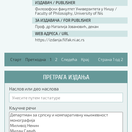
ИЗДАВАЧ / PUBLISHER
Филозофски факултет Универзитета у Нишу /
Faculty of Philosophy, University of Nis
ЗА ИЗДАВАЧА / FOR PUBLISHER
Проф. др Наталија Јовановић, декан
WEB АДРЕСА / URL
https://izdanja.filfak.ni.ac.rs
Старт
Претходна
1
2
Следећа
Крај
Страна 1 од 2
ПРЕТРАГА ИЗДАЊА
Наслов или део наслова
Кључне речи