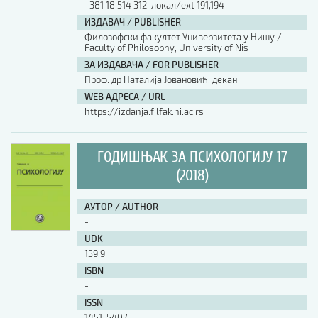
+381 18 514 312, локал/ext 191,194
ИЗДАВАЧ / PUBLISHER
АУТОР / AUTHOR
Филозофски факултет Универзитета у Нишу /
Faculty of Philosophy, University of Nis
ЗА ИЗДАВАЧА / FOR PUBLISHER
UDK
Проф. др Наталија Јовановић, декан
WEB АДРЕСА / URL
https://izdanja.filfak.ni.ac.rs
ISBN
ГОДИШЊАК ЗА ПСИХОЛОГИЈУ 17
ISSN
(2018)
АУТОР / AUTHOR
COBISS.SR-ID
-
UDK
159.9
DOI
ISBN
-
ISSN
1451-5407