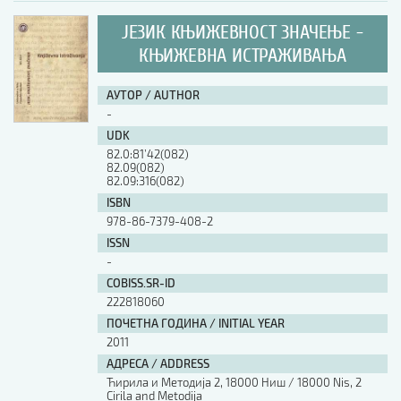
ЈЕЗИК КЊИЖЕВНОСТ ЗНАЧЕЊЕ -
КЊИЖЕВНА ИСТРАЖИВАЊА
АУТОР / AUTHOR
-
UDK
82.0:81’42(082)
82.09(082)
82.09:316(082)
ISBN
978-86-7379-408-2
ISSN
-
COBISS.SR-ID
222818060
ПОЧЕТНА ГОДИНА / INITIAL YEAR
2011
АДРЕСА / ADDRESS
Ћирила и Методија 2, 18000 Ниш / 18000 Nis, 2
Cirila and Metodija