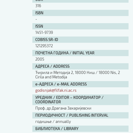
316
ISBN
-
ISSN
1451-9739
COBISS.SR-ID
121295372
ПОЧЕТНА ГОДИНА / INITIAL YEAR
2005
АДРЕСА / ADDRESS
Ћирила и Методија 2, 18000 Ниш / 18000 Nis, 2
Cirila and Metodija
е-АДРЕСА / e-MAIL ADDRESS
godisnjak@filfak.ni.ac.rs
УРЕДНИК / EDITOR – КООРДИНАТОР /
COORDINATOR
Проф. др Драгана Захаријевски
ПЕРИОДИЧНОСТ / PUBLISHING INTERVAL
годишње / annually
БИБЛИОТЕКА / LIBRARY