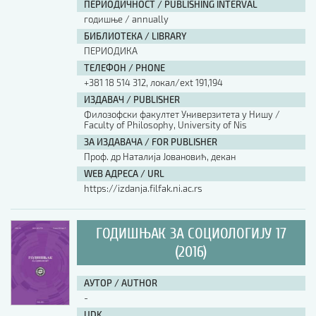
ПЕРИОДИЧНОСТ / PUBLISHING INTERVAL
годишње / annually
БИБЛИОТЕКА / LIBRARY
ПЕРИОДИКА
ТЕЛЕФОН / PHONE
+381 18 514 312, локал/ext 191,194
ИЗДАВАЧ / PUBLISHER
Филозофски факултет Универзитета у Нишу /
Faculty of Philosophy, University of Nis
ЗА ИЗДАВАЧА / FOR PUBLISHER
Проф. др Наталија Јовановић, декан
WEB АДРЕСА / URL
https://izdanja.filfak.ni.ac.rs
ГОДИШЊАК ЗА СОЦИОЛОГИЈУ 17
(2016)
АУТОР / AUTHOR
-
UDK