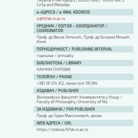
Ћирила и Методија 2, 18000 Ниш / 18000 Nis, 2
Cirila and Metodija
е-АДРЕСА / e-MAIL ADDRESS
ic@filfak.ni.ac.rs
УРЕДНИК / EDITOR – КООРДИНАТОР /
COORDINATOR
Проф. др Весна Лопичић, Проф. др Биљана Мишић
Илић
ПЕРИОДИЧНОСТ / PUBLISHING INTERVAL
годишње / annually
БИБЛИОТЕКА / LIBRARY
НАУЧНИ СКУПОВИ
ТЕЛЕФОН / PHONE
+381 18 514 312, локал/ext 191,194
ИЗДАВАЧ / PUBLISHER
Филозофски факултет Универзитета у Нишу /
Faculty of Philosophy, University of Nis
ЗА ИЗДАВАЧА / FOR PUBLISHER
Проф. др Горан Максимовић, декан
WEB АДРЕСА / URL
https://izdanja.filfak.ni.ac.rs