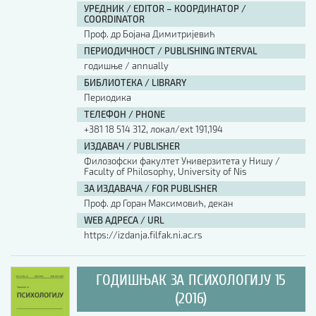
УРЕДНИК / EDITOR – КООРДИНАТОР /
COORDINATOR
Проф. др Бојана Димитријевић
ПЕРИОДИЧНОСТ / PUBLISHING INTERVAL
годишње / annually
БИБЛИОТЕКА / LIBRARY
Периодика
ТЕЛЕФОН / PHONE
+381 18 514 312, локал/ext 191,194
ИЗДАВАЧ / PUBLISHER
Филозофски факултет Универзитета у Нишу /
Faculty of Philosophy, University of Nis
ЗА ИЗДАВАЧА / FOR PUBLISHER
Проф. др Горан Максимовић, декан
WEB АДРЕСА / URL
https://izdanja.filfak.ni.ac.rs
ГОДИШЊАК ЗА ПСИХОЛОГИЈУ 15
(2016)