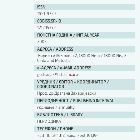
ISSN
1451-9739
COBISS.SR-ID
121295372
ПОЧЕТНА ГОДИНА / INITIAL YEAR
2005
АДРЕСА / ADDRESS
Ћирила и Методија 2, 18000 Ниш / 18000 Nis, 2
Cirila and Metodija
е-АДРЕСА / e-MAIL ADDRESS
godisnjak@filfak.ni.ac.rs
УРЕДНИК / EDITOR – КООРДИНАТОР /
COORDINATOR
Проф. др Драгана Захаријевски
ПЕРИОДИЧНОСТ / PUBLISHING INTERVAL
годишње / annually
БИБЛИОТЕКА / LIBRARY
ПЕРИОДИКА
ТЕЛЕФОН / PHONE
+381 18 514 312, локал/ext 191,194