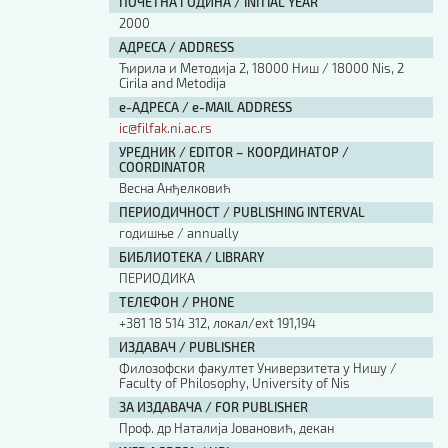
ПОЧЕТНА ГОДИНА / INITIAL YEAR
2000
АДРЕСА / ADDRESS
Ћирила и Методија 2, 18000 Ниш / 18000 Nis, 2
Cirila and Metodija
е-АДРЕСА / e-MAIL ADDRESS
ic@filfak.ni.ac.rs
УРЕДНИК / EDITOR – КООРДИНАТОР /
COORDINATOR
Весна Анђелковић
ПЕРИОДИЧНОСТ / PUBLISHING INTERVAL
годишње / annually
БИБЛИОТЕКА / LIBRARY
ПЕРИОДИКА
ТЕЛЕФОН / PHONE
+381 18 514 312, локал/ext 191,194
ИЗДАВАЧ / PUBLISHER
Филозофски факултет Универзитета у Нишу /
Faculty of Philosophy, University of Nis
ЗА ИЗДАВАЧА / FOR PUBLISHER
Проф. др Наталија Јовановић, декан