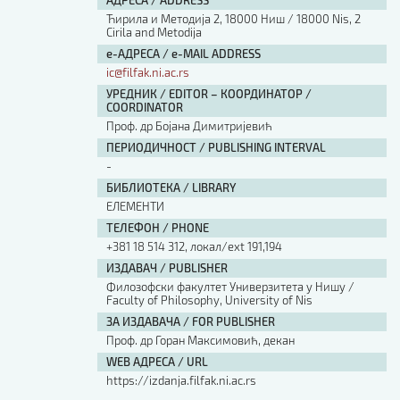
АДРЕСА / ADDRESS
Ћирила и Методија 2, 18000 Ниш / 18000 Nis, 2
Cirila and Metodija
е-АДРЕСА / e-MAIL ADDRESS
ic@filfak.ni.ac.rs
УРЕДНИК / EDITOR – КООРДИНАТОР /
COORDINATOR
Проф. др Бојана Димитријевић
ПЕРИОДИЧНОСТ / PUBLISHING INTERVAL
-
БИБЛИОТЕКА / LIBRARY
ЕЛЕМЕНТИ
ТЕЛЕФОН / PHONE
+381 18 514 312, локал/ext 191,194
ИЗДАВАЧ / PUBLISHER
Филозофски факултет Универзитета у Нишу /
Faculty of Philosophy, University of Nis
ЗА ИЗДАВАЧА / FOR PUBLISHER
Проф. др Горан Максимовић, декан
WEB АДРЕСА / URL
https://izdanja.filfak.ni.ac.rs