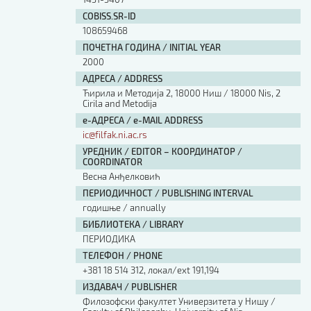
COBISS.SR-ID
108659468
ПОЧЕТНА ГОДИНА / INITIAL YEAR
2000
АДРЕСА / ADDRESS
Ћирила и Методија 2, 18000 Ниш / 18000 Nis, 2
Cirila and Metodija
е-АДРЕСА / e-MAIL ADDRESS
ic@filfak.ni.ac.rs
УРЕДНИК / EDITOR – КООРДИНАТОР /
COORDINATOR
Весна Анђелковић
ПЕРИОДИЧНОСТ / PUBLISHING INTERVAL
годишње / annually
БИБЛИОТЕКА / LIBRARY
ПЕРИОДИКА
ТЕЛЕФОН / PHONE
+381 18 514 312, локал/ext 191,194
ИЗДАВАЧ / PUBLISHER
Филозофски факултет Универзитета у Нишу /