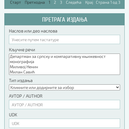
Старт
Претходна
1
2
3
Следећа
Крај
Страна 1 од 3
ПРЕТРАГА ИЗДАЊА
Наслов или део наслова
Кључне речи
Тип издања
АУТОР / AUTHOR
UDK