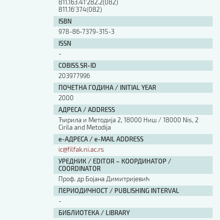
811.163.41'282.2(082)
811.16'374(082)
ISBN
978-86-7379-315-3
ISSN
-
COBISS.SR-ID
203977996
ПОЧЕТНА ГОДИНА / INITIAL YEAR
2000
АДРЕСА / ADDRESS
Ћирила и Методија 2, 18000 Ниш / 18000 Nis, 2
Cirila and Metodija
е-АДРЕСА / e-MAIL ADDRESS
ic@filfak.ni.ac.rs
УРЕДНИК / EDITOR – КООРДИНАТОР /
COORDINATOR
Проф. др Бојана Димитријевић
ПЕРИОДИЧНОСТ / PUBLISHING INTERVAL
-
БИБЛИОТЕКА / LIBRARY