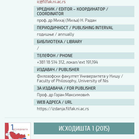
ic@filfak.ni.ac.rs
УРЕДНИК / EDITOR – КООРДИНАТОР /
COORDINATOR
проф. др Михај (Миља) Н. Радан
ПЕРИОДИЧНОСТ / PUBLISHING INTERVAL
годишње / annually
БИБЛИОТЕКА / LIBRARY
/
ТЕЛЕФОН / PHONE
+381 18 514 312, локал/ext 191,194
ИЗДАВАЧ / PUBLISHER
Филозофски факултет Универзитета у Нишу /
Faculty of Philosophy, University of Nis
ЗА ИЗДАВАЧА / FOR PUBLISHER
Проф. др Горан Максимовић
WEB АДРЕСА / URL
https://izdanja.filfak.ni.ac.rs
ИСХОДИШТА 1 (2015)