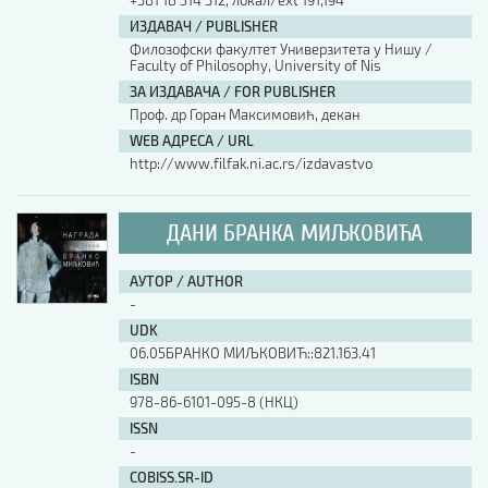
+381 18 514 312, локал/ext 191,194
ИЗДАВАЧ / PUBLISHER
Филозофски факултет Универзитета у Нишу /
Faculty of Philosophy, University of Nis
ЗА ИЗДАВАЧА / FOR PUBLISHER
Проф. др Горан Максимовић, декан
WEB АДРЕСА / URL
http://www.filfak.ni.ac.rs/izdavastvo
ДАНИ БРАНКА МИЉКОВИЋА
АУТОР / AUTHOR
-
UDK
06.05БРАНКО МИЉКОВИЋ::821.163.41
ISBN
978-86-6101-095-8 (НКЦ)
ISSN
-
COBISS.SR-ID