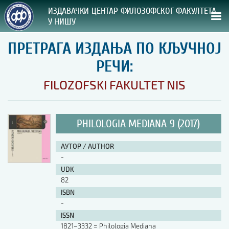
ИЗДАВАЧКИ ЦЕНТАР ФИЛОЗОФСКОГ ФАКУЛТЕТА
У НИШУ
ПРЕТРАГА ИЗДАЊА ПО КЉУЧНОЈ
СВА НАША ИЗДАЊА
РЕЧИ:
ВРСТА ИЗДАЊА:
FILOZOFSKI FAKULTET NIS
ГОДИНА ОБЈАВЉИВАЊА:
PHILOLOGIA MEDIANA 9 (2017)
ПРЕГЛЕД
АУТОР / AUTHOR
УПУТСТВА
-
UDK
УПУТСТВА
82
Правилник о издавачкој делатности
ISBN
Упутство ауторима
-
Упутство уредницима
ISSN
Изјава о ауторству
1821–3332 = Philologia Mediana
Изјава о лектури