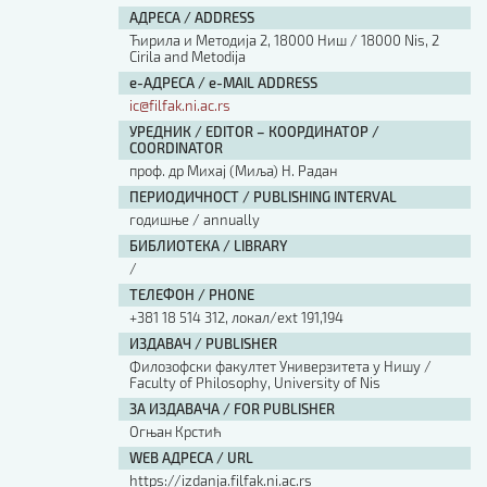
АДРЕСА / ADDRESS
Ћирила и Методија 2, 18000 Ниш / 18000 Nis, 2
Cirila and Metodija
е-АДРЕСА / e-MAIL ADDRESS
ic@filfak.ni.ac.rs
УРЕДНИК / EDITOR – КООРДИНАТОР /
COORDINATOR
проф. др Михај (Миља) Н. Радан
ПЕРИОДИЧНОСТ / PUBLISHING INTERVAL
годишње / annually
БИБЛИОТЕКА / LIBRARY
/
ТЕЛЕФОН / PHONE
+381 18 514 312, локал/ext 191,194
ИЗДАВАЧ / PUBLISHER
Филозофски факултет Универзитета у Нишу /
Faculty of Philosophy, University of Nis
ЗА ИЗДАВАЧА / FOR PUBLISHER
Огњан Крстић
WEB АДРЕСА / URL
https://izdanja.filfak.ni.ac.rs