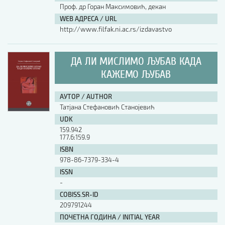
Проф. др Горан Максимовић, декан
WEB АДРЕСА / URL
http://www.filfak.ni.ac.rs/izdavastvo
ДА ЛИ МИСЛИМО ЉУБАВ КАДА
КАЖЕМО ЉУБАВ
АУТОР / AUTHOR
Татјана Стефановић Станојевић
UDK
159.942
177.6:159.9
ISBN
978-86-7379-334-4
ISSN
-
COBISS.SR-ID
209791244
ПОЧЕТНА ГОДИНА / INITIAL YEAR