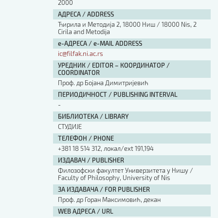
2000
АДРЕСА / ADDRESS
Ћирила и Методија 2, 18000 Ниш / 18000 Nis, 2
Cirila and Metodija
е-АДРЕСА / e-MAIL ADDRESS
ic@filfak.ni.ac.rs
УРЕДНИК / EDITOR – КООРДИНАТОР /
COORDINATOR
Проф. др Бојана Димитријевић
ПЕРИОДИЧНОСТ / PUBLISHING INTERVAL
-
БИБЛИОТЕКА / LIBRARY
СТУДИЈЕ
ТЕЛЕФОН / PHONE
+381 18 514 312, локал/ext 191,194
ИЗДАВАЧ / PUBLISHER
Филозофски факултет Универзитета у Нишу /
Faculty of Philosophy, University of Nis
ЗА ИЗДАВАЧА / FOR PUBLISHER
Проф. др Горан Максимовић, декан
WEB АДРЕСА / URL