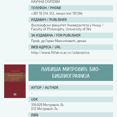
НАУЧНИ СКУПОВИ
ТЕЛЕФОН / PHONE
+381 18 514 312, локал/ext 191,194
ИЗДАВАЧ / PUBLISHER
Филозофски факултет Универзитета у Нишу /
Faculty of Philosophy, University of Nis
ЗА ИЗДАВАЧА / FOR PUBLISHER
Проф. др Горан Максимовић, декан
WEB АДРЕСА / URL
http://www.filfak.ni.ac.rs/izdavastvo
ЉУБИША МИТРОВИЋ: БИО-
БИБЛИОГРАФИЈА
АУТОР / AUTHOR
-
UDK
316:929 Митровић Љ.
012 Митровић Љ.
ISBN