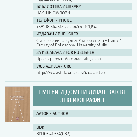
БИБЛИОТЕКА / LIBRARY
НАУЧНИ СКУПОВИ
ТЕЛЕФОН / PHONE
+381 18 514 312, локал/ext 191,194
ИЗДАВАЧ / PUBLISHER
Филозофски факултет Универзитета у Нишу /
Faculty of Philosophy, University of Nis
ЗА ИЗДАВАЧА / FOR PUBLISHER
Проф. др Горан Максимовић, декан
WEB АДРЕСА / URL
http://www.filfak.ni.ac.rs/izdavastvo
ПУТЕВИ И ДОМЕТИ ДИЈАЛЕКАТСКЕ
ЛЕКСИКОГРАФИЈЕ
АУТОР / AUTHOR
-
UDK
811.163.41'374(082)