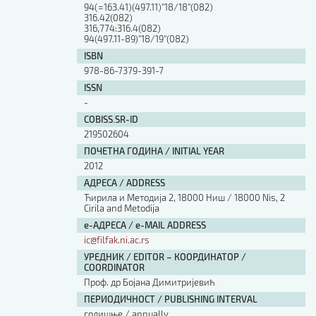
94(=163.41)(497.11)"18/18"(082)
316.42(082)
316,774:316.4(082)
94(497.11-89)"18/19"(082)
ISBN
978-86-7379-391-7
ISSN
-
COBISS.SR-ID
219502604
ПОЧЕТНА ГОДИНА / INITIAL YEAR
2012
АДРЕСА / ADDRESS
Ћирила и Методија 2, 18000 Ниш / 18000 Nis, 2
Cirila and Metodija
е-АДРЕСА / e-MAIL ADDRESS
ic@filfak.ni.ac.rs
УРЕДНИК / EDITOR – КООРДИНАТОР /
COORDINATOR
Проф. др Бојана Димитријевић
ПЕРИОДИЧНОСТ / PUBLISHING INTERVAL
годишње / annually