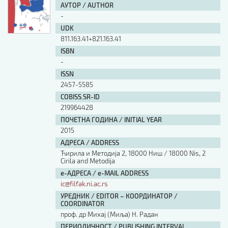
АУТОР / AUTHOR
-
UDK
811.163.41+821.163.41
ISBN
-
ISSN
2457-5585
COBISS.SR-ID
219964428
ПОЧЕТНА ГОДИНА / INITIAL YEAR
2015
АДРЕСА / ADDRESS
Ћирила и Методија 2, 18000 Ниш / 18000 Nis, 2
Cirila and Metodija
е-АДРЕСА / e-MAIL ADDRESS
ic@filfak.ni.ac.rs
УРЕДНИК / EDITOR – КООРДИНАТОР /
COORDINATOR
проф. др Михај (Миља) Н. Радан
ПЕРИОДИЧНОСТ / PUBLISHING INTERVAL