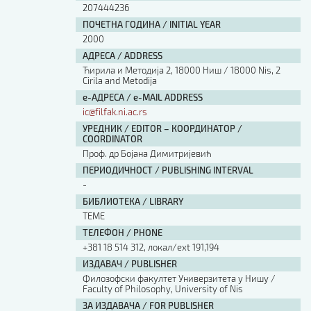
207444236
ПОЧЕТНА ГОДИНА / INITIAL YEAR
2000
АДРЕСА / ADDRESS
Ћирила и Методија 2, 18000 Ниш / 18000 Nis, 2
Cirila and Metodija
е-АДРЕСА / e-MAIL ADDRESS
ic@filfak.ni.ac.rs
УРЕДНИК / EDITOR – КООРДИНАТОР /
COORDINATOR
Проф. др Бојана Димитријевић
ПЕРИОДИЧНОСТ / PUBLISHING INTERVAL
-
БИБЛИОТЕКА / LIBRARY
ТЕМЕ
ТЕЛЕФОН / PHONE
+381 18 514 312, локал/ext 191,194
ИЗДАВАЧ / PUBLISHER
Филозофски факултет Универзитета у Нишу /
Faculty of Philosophy, University of Nis
ЗА ИЗДАВАЧА / FOR PUBLISHER