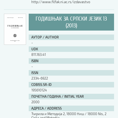
http://www.filfak.ni.ac.rs/izdavastvo
ГОДИШЊАК ЗА СРПСКИ ЈЕЗИК 13
(2013)
АУТОР / AUTHOR
-
UDK
811.163.41
ISBN
-
ISSN
2334-6922
COBISS.SR-ID
195610124
ПОЧЕТНА ГОДИНА / INITIAL YEAR
2000
АДРЕСА / ADDRESS
Ћирила и Методија 2, 18000 Ниш / 18000 Nis, 2
Cirila and Metodija