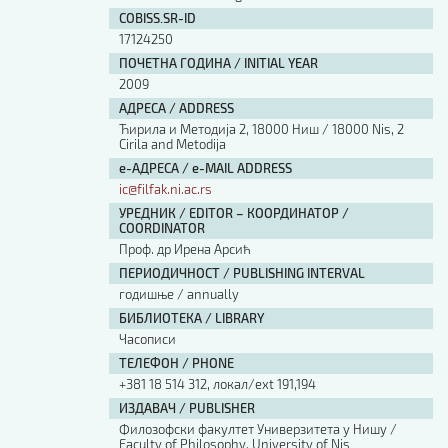
Изјава о коришћењу ауторског дела
COBISS.SR-ID
Упутство за бирање лиценце
17124250
Уговор са аутором
ПОЧЕТНА ГОДИНА / INITIAL YEAR
Логотипи
2009
Шаблон прве стране и импресума [B5, ћир]
АДРЕСА / ADDRESS
Шаблон прве стране и импресума [B5, лат]
Ћирила и Методија 2, 18000 Ниш / 18000 Nis, 2
Шаблон прве стране и импресума [B5, енг]
Cirila and Metodija
е-АДРЕСА / e-MAIL ADDRESS
Етички кодекс
ic@filfak.ni.ac.rs
УРЕДНИК / EDITOR – КООРДИНАТОР /
ПРЕТРАГА ИЗДАЊА
COORDINATOR
Проф. др Ирена Арсић
Наслов или део наслова
ПЕРИОДИЧНОСТ / PUBLISHING INTERVAL
годишње / annually
БИБЛИОТЕКА / LIBRARY
Кључне речи
Часописи
ТЕЛЕФОН / PHONE
+381 18 514 312, локал/ext 191,194
ИЗДАВАЧ / PUBLISHER
Филозофски факултет Универзитета у Нишу /
Тип издања
Faculty of Philosophy, University of Nis