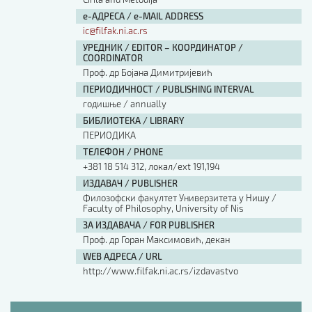
е-АДРЕСА / e-MAIL ADDRESS
ic@filfak.ni.ac.rs
УРЕДНИК / EDITOR – КООРДИНАТОР /
COORDINATOR
Проф. др Бојана Димитријевић
ПЕРИОДИЧНОСТ / PUBLISHING INTERVAL
годишње / annually
БИБЛИОТЕКА / LIBRARY
ПЕРИОДИКА
ТЕЛЕФОН / PHONE
+381 18 514 312, локал/ext 191,194
ИЗДАВАЧ / PUBLISHER
Филозофски факултет Универзитета у Нишу /
Faculty of Philosophy, University of Nis
ЗА ИЗДАВАЧА / FOR PUBLISHER
Проф. др Горан Максимовић, декан
WEB АДРЕСА / URL
http://www.filfak.ni.ac.rs/izdavastvo