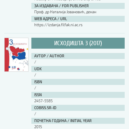
ЗА ИЗДАВАЧА / FOR PUBLISHER
АУТОР / AUTHOR
Проф. др Наталија Јовановић, декан
WEB АДРЕСА / URL
https://izdanja.filfak.ni.ac.rs
UDK
ИСХОДИШТА 3 (2017)
ISBN
АУТОР / AUTHOR
/
ISSN
UDK
/
ISBN
COBISS.SR-ID
/
ISSN
2457-5585
DOI
COBISS.SR-ID
/
ПОЧЕТНА ГОДИНА / INITIAL YEAR
2015