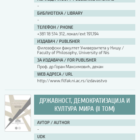
-
БИБЛИОТЕКА / LIBRARY
-
ТЕЛЕФОН / PHONE
+381 18 514 312, локал/ext 191,194
ИЗДАВАЧ / PUBLISHER
Филозофски факултет Универзитета у Нишу /
Faculty of Philosophy, University of Nis
ЗА ИЗДАВАЧА / FOR PUBLISHER
Проф. др Горан Максимовић, декан
WEB АДРЕСА / URL
http://www.filfak.ni.ac.rs/izdavastvo
ДРЖАВНОСТ, ДЕМОКРАТИЗАЦИЈА И
КУЛТУРА МИРА (II ТОМ)
АУТОР / AUTHOR
-
UDK