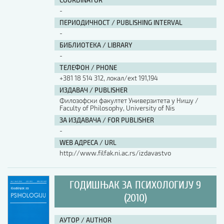
COORDINATOR
-
ПЕРИОДИЧНОСТ / PUBLISHING INTERVAL
-
БИБЛИОТЕКА / LIBRARY
-
ТЕЛЕФОН / PHONE
+381 18 514 312, локал/ext 191,194
ИЗДАВАЧ / PUBLISHER
Филозофски факултет Универзитета у Нишу /
Faculty of Philosophy, University of Nis
ЗА ИЗДАВАЧА / FOR PUBLISHER
-
WEB АДРЕСА / URL
http://www.filfak.ni.ac.rs/izdavastvo
ГОДИШЊАК ЗА ПСИХОЛОГИЈУ 9
(2010)
АУТОР / AUTHOR