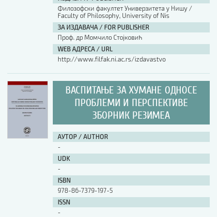
Филозофски факултет Универзитета у Нишу /
Faculty of Philosophy, University of Nis
АУТОР / AUTHOR
ЗА ИЗДАВАЧА / FOR PUBLISHER
Проф. др Момчило Стојковић
WEB АДРЕСА / URL
UDK
http://www.filfak.ni.ac.rs/izdavastvo
ISBN
ВАСПИТАЊЕ ЗА ХУМАНЕ ОДНОСЕ
ПРОБЛЕМИ И ПЕРСПЕКТИВЕ
ЗБОРНИК РЕЗИМЕА
ISSN
АУТОР / AUTHOR
COBISS.SR-ID
-
UDK
-
DOI
ISBN
978-86-7379-197-5
ISSN
-