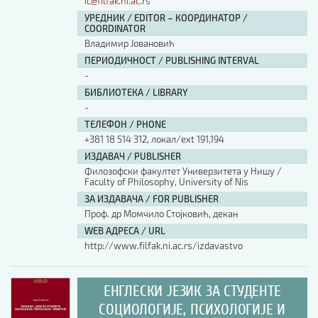
ic@filfak.ni.ac.rs
УРЕДНИК / EDITOR – КООРДИНАТОР /
COORDINATOR
Владимир Јовановић
ПЕРИОДИЧНОСТ / PUBLISHING INTERVAL
-
БИБЛИОТЕКА / LIBRARY
-
ТЕЛЕФОН / PHONE
+381 18 514 312, локал/ext 191,194
ИЗДАВАЧ / PUBLISHER
Филозофски факултет Универзитета у Нишу /
Faculty of Philosophy, University of Nis
ЗА ИЗДАВАЧА / FOR PUBLISHER
Проф. др Момчило Стојковић, декан
WEB АДРЕСА / URL
http://www.filfak.ni.ac.rs/izdavastvo
ЕНГЛЕСКИ ЈЕЗИК ЗА СТУДЕНТЕ
СОЦИОЛОГИЈЕ, ПСИХОЛОГИЈЕ И