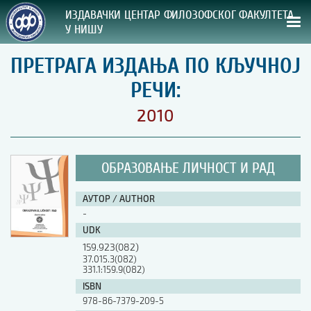
ИЗДАВАЧКИ ЦЕНТАР ФИЛОЗОФСКОГ ФАКУЛТЕТА
У НИШУ
ПРЕТРАГА ИЗДАЊА ПО КЉУЧНОЈ
СВА НАША ИЗДАЊА
РЕЧИ:
ВРСТА ИЗДАЊА:
2010
ГОДИНА ОБЈАВЉИВАЊА:
ОБРАЗОВАЊЕ ЛИЧНОСТ И РАД
ПРЕГЛЕД
АУТОР / AUTHOR
УПУТСТВА
-
UDK
УПУТСТВА
159.923(082)
Правилник о издавачкој делатности
37.015.3(082)
331.1:159.9(082)
Упутство ауторима
Упутство уредницима
ISBN
Изјава о ауторству
978-86-7379-209-5
Изјава о лектури