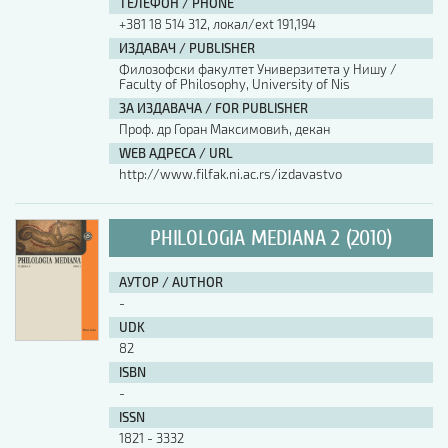
ТЕЛЕФОН / PHONE
+381 18 514 312, локал/ext 191,194
ИЗДАВАЧ / PUBLISHER
Филозофски факултет Универзитета у Нишу /
Faculty of Philosophy, University of Nis
ЗА ИЗДАВАЧА / FOR PUBLISHER
Проф. др Горан Максимовић, декан
WEB АДРЕСА / URL
http://www.filfak.ni.ac.rs/izdavastvo
PHILOLOGIA MEDIANA 2 (2010)
АУТОР / AUTHOR
-
UDK
82
ISBN
-
ISSN
1821 - 3332