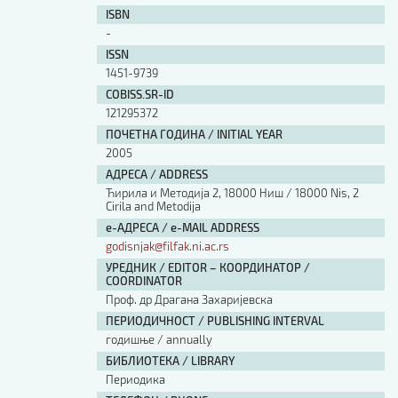
ISBN
-
ISSN
1451-9739
COBISS.SR-ID
121295372
ПОЧЕТНА ГОДИНА / INITIAL YEAR
2005
АДРЕСА / ADDRESS
Ћирила и Методија 2, 18000 Ниш / 18000 Nis, 2
Cirila and Metodija
е-АДРЕСА / e-MAIL ADDRESS
godisnjak@filfak.ni.ac.rs
УРЕДНИК / EDITOR – КООРДИНАТОР /
COORDINATOR
Проф. др Драгана Захаријевска
ПЕРИОДИЧНОСТ / PUBLISHING INTERVAL
годишње / annually
БИБЛИОТЕКА / LIBRARY
Периодика