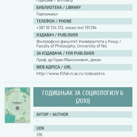
годишње / annually
БИБЛИОТЕКА / LIBRARY
Годишњаци
ТЕЛЕФОН / PHONE
+381 18 514 312, локал/ext 191,194
ИЗДАВАЧ / PUBLISHER
Филозофски факултет Универзитета у Нишу /
Faculty of Philosophy, University of Nis
ЗА ИЗДАВАЧА / FOR PUBLISHER
Проф. др Горан Максимовић, декан
WEB АДРЕСА / URL
http://www.filfak.ni.ac.rs/izdavastvo
ГОДИШЊАК ЗА СОЦИОЛОГИЈУ 6
(2010)
АУТОР / AUTHOR
-
UDK
316