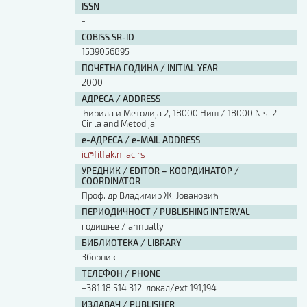
ISSN
Изјава о коришћењу ауторског дела
-
Упутство за бирање лиценце
Уговор са аутором
COBISS.SR-ID
1539056895
Логотипи
ПОЧЕТНА ГОДИНА / INITIAL YEAR
Шаблон прве стране и импресума [B5, ћир]
2000
Шаблон прве стране и импресума [B5, лат]
Шаблон прве стране и импресума [B5, енг]
АДРЕСА / ADDRESS
Ћирила и Методија 2, 18000 Ниш / 18000 Nis, 2
Етички кодекс
Cirila and Metodija
е-АДРЕСА / e-MAIL ADDRESS
ПРЕТРАГА ИЗДАЊА
ic@filfak.ni.ac.rs
УРЕДНИК / EDITOR – КООРДИНАТОР /
Наслов или део наслова
COORDINATOR
Проф. др Владимир Ж. Јовановић
ПЕРИОДИЧНОСТ / PUBLISHING INTERVAL
Кључне речи
годишње / annually
БИБЛИОТЕКА / LIBRARY
Зборник
ТЕЛЕФОН / PHONE
+381 18 514 312, локал/ext 191,194
Тип издања
ИЗДАВАЧ / PUBLISHER