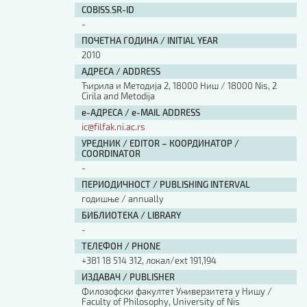
COBISS.SR-ID
-
ПОЧЕТНА ГОДИНА / INITIAL YEAR
2010
АДРЕСА / ADDRESS
Ћирила и Методија 2, 18000 Ниш / 18000 Nis, 2
Cirila and Metodija
е-АДРЕСА / e-MAIL ADDRESS
ic@filfak.ni.ac.rs
УРЕДНИК / EDITOR – КООРДИНАТОР /
COORDINATOR
-
ПЕРИОДИЧНОСТ / PUBLISHING INTERVAL
годишње / annually
БИБЛИОТЕКА / LIBRARY
-
ТЕЛЕФОН / PHONE
+381 18 514 312, локал/ext 191,194
ИЗДАВАЧ / PUBLISHER
Филозофски факултет Универзитета у Нишу /
Faculty of Philosophy, University of Nis