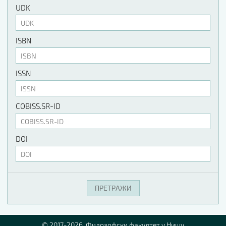
UDK
ISBN
ISSN
COBISS.SR-ID
DOI
© 2017-2026. Филозофски факултет у Нишу