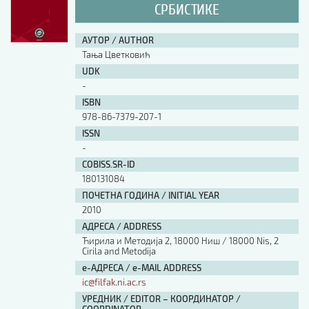
СРБИСТИКЕ
АУТОР / AUTHOR
Тања Цветковић
UDK
-
ISBN
978-86-7379-207-1
ISSN
-
COBISS.SR-ID
180131084
ПОЧЕТНА ГОДИНА / INITIAL YEAR
2010
АДРЕСА / ADDRESS
Ћирила и Методија 2, 18000 Ниш / 18000 Nis, 2
Cirila and Metodija
е-АДРЕСА / e-MAIL ADDRESS
ic@filfak.ni.ac.rs
УРЕДНИК / EDITOR – КООРДИНАТОР /