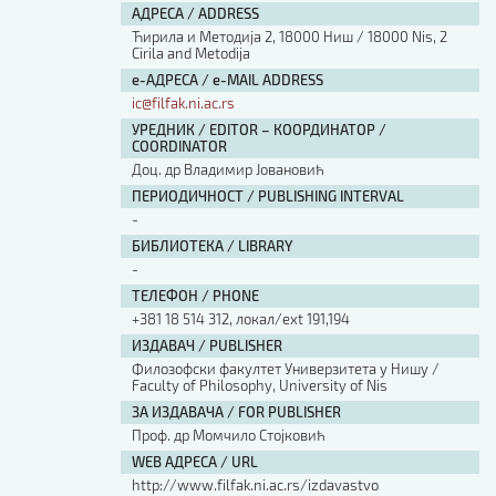
АДРЕСА / ADDRESS
Ћирила и Методија 2, 18000 Ниш / 18000 Nis, 2
Cirila and Metodija
е-АДРЕСА / e-MAIL ADDRESS
ic@filfak.ni.ac.rs
УРЕДНИК / EDITOR – КООРДИНАТОР /
COORDINATOR
Доц. др Владимир Јовановић
ПЕРИОДИЧНОСТ / PUBLISHING INTERVAL
-
БИБЛИОТЕКА / LIBRARY
-
ТЕЛЕФОН / PHONE
+381 18 514 312, локал/ext 191,194
ИЗДАВАЧ / PUBLISHER
Филозофски факултет Универзитета у Нишу /
Faculty of Philosophy, University of Nis
ЗА ИЗДАВАЧА / FOR PUBLISHER
Проф. др Момчило Стојковић
WEB АДРЕСА / URL
http://www.filfak.ni.ac.rs/izdavastvo