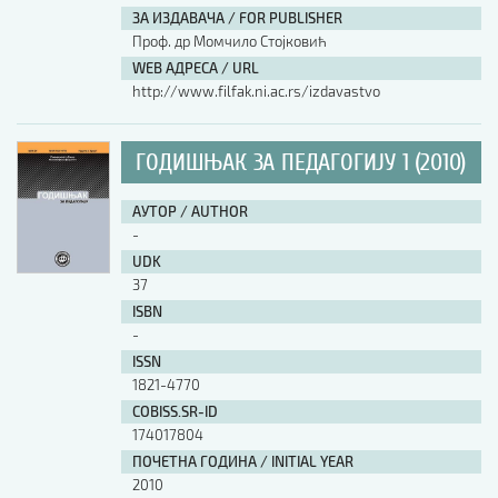
ЗА ИЗДАВАЧА / FOR PUBLISHER
Проф. др Момчило Стојковић
WEB АДРЕСА / URL
http://www.filfak.ni.ac.rs/izdavastvo
ГОДИШЊАК ЗА ПЕДАГОГИЈУ 1 (2010)
АУТОР / AUTHOR
-
UDK
37
ISBN
-
ISSN
1821-4770
COBISS.SR-ID
174017804
ПОЧЕТНА ГОДИНА / INITIAL YEAR
2010