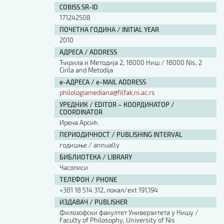
COBISS.SR-ID
171242508
ПОЧЕТНА ГОДИНА / INITIAL YEAR
2010
АДРЕСА / ADDRESS
Ћирила и Методија 2, 18000 Ниш / 18000 Nis, 2
Cirila and Metodija
е-АДРЕСА / e-MAIL ADDRESS
philologiamediana@filfak.ni.ac.rs
УРЕДНИК / EDITOR – КООРДИНАТОР /
COORDINATOR
Ирена Арсић
ПЕРИОДИЧНОСТ / PUBLISHING INTERVAL
годишње / annually
БИБЛИОТЕКА / LIBRARY
Часописи
ТЕЛЕФОН / PHONE
+381 18 514 312, локал/ext 191,194
ИЗДАВАЧ / PUBLISHER
Филозофски факултет Универзитета у Нишу /
Faculty of Philosophy, University of Nis