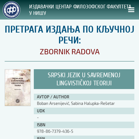
ИЗДАВАЧКИ ЦЕНТАР ФИЛОЗОФСКОГ ФАКУЛТЕТА
У НИШУ
ПРЕТРАГА ИЗДАЊА ПО КЉУЧНОЈ
СВА НАША ИЗДАЊА
РЕЧИ:
ВРСТА ИЗДАЊА:
ZBORNIK RADOVA
ГОДИНА ОБЈАВЉИВАЊА:
SRPSKI JEZIK U SAVREMENOJ
ПРЕГЛЕД
LINGVISTIČKOJ TEORIJI
УПУТСТВА
АУТОР / AUTHOR
Boban Arsenijević, Sabina Halupka-Rešetar
УПУТСТВА
UDK
Правилник о издавачкој делатности
-
Упутство ауторима
ISBN
Упутство уредницима
978-86-7379-436-5
Изјава о ауторству
Изјава о лектури
ISSN