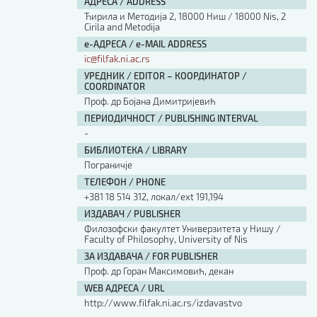
АДРЕСА / ADDRESS
Ћирила и Методија 2, 18000 Ниш / 18000 Nis, 2
Cirila and Metodija
е-АДРЕСА / e-MAIL ADDRESS
ic@filfak.ni.ac.rs
УРЕДНИК / EDITOR – КООРДИНАТОР /
COORDINATOR
Проф. др Бојана Димитријевић
ПЕРИОДИЧНОСТ / PUBLISHING INTERVAL
-
БИБЛИОТЕКА / LIBRARY
Пограничје
ТЕЛЕФОН / PHONE
+381 18 514 312, локал/ext 191,194
ИЗДАВАЧ / PUBLISHER
Филозофски факултет Универзитета у Нишу /
Faculty of Philosophy, University of Nis
ЗА ИЗДАВАЧА / FOR PUBLISHER
Проф. др Горан Максимовић, декан
WEB АДРЕСА / URL
http://www.filfak.ni.ac.rs/izdavastvo