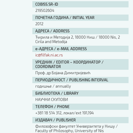
COBISS.SR-ID
219502604
ПОЧЕТНА ГОДИНА / INITIAL YEAR
2012
АДРЕСА / ADDRESS
Ћирила и Методија 2, 18000 Ниш / 18000 Nis, 2
Cirila and Metodija
е-АДРЕСА / e-MAIL ADDRESS
ic@filfak.ni.ac.rs
УРЕДНИК / EDITOR – КООРДИНАТОР /
COORDINATOR
Проф. др Бојана Димитријевић
ПЕРИОДИЧНОСТ / PUBLISHING INTERVAL
годишње / annually
БИБЛИОТЕКА / LIBRARY
НАУЧНИ СКУПОВИ
ТЕЛЕФОН / PHONE
+381 18 514 312, локал/ext 191,194
ИЗДАВАЧ / PUBLISHER
Филозофски факултет Универзитета у Нишу /
Faculty of Philosophy, University of Nis