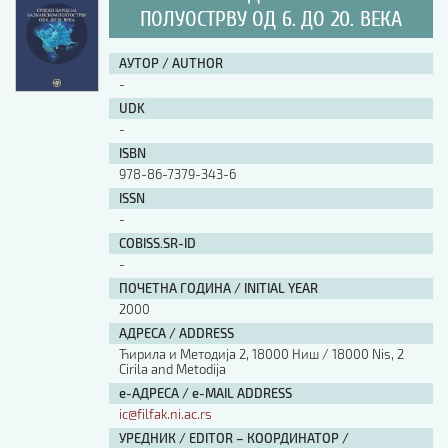
ПОЛУОСТРВУ ОД 6. ДО 20. ВЕКА
АУТОР / AUTHOR
-
UDK
-
ISBN
978-86-7379-343-6
ISSN
-
COBISS.SR-ID
-
ПОЧЕТНА ГОДИНА / INITIAL YEAR
2000
АДРЕСА / ADDRESS
Ћирила и Методија 2, 18000 Ниш / 18000 Nis, 2
Cirila and Metodija
е-АДРЕСА / e-MAIL ADDRESS
ic@filfak.ni.ac.rs
УРЕДНИК / EDITOR – КООРДИНАТОР /