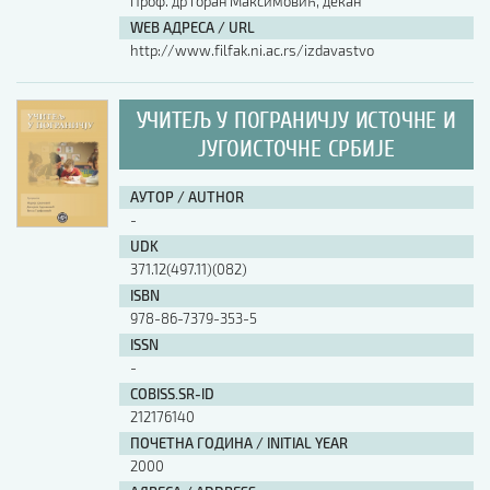
Проф. др Горан Максимовић, декан
WEB АДРЕСА / URL
http://www.filfak.ni.ac.rs/izdavastvo
УЧИТЕЉ У ПОГРАНИЧЈУ ИСТОЧНЕ И
ЈУГОИСТОЧНЕ СРБИЈЕ
АУТОР / AUTHOR
-
UDK
371.12(497.11)(082)
ISBN
978-86-7379-353-5
ISSN
-
COBISS.SR-ID
212176140
ПОЧЕТНА ГОДИНА / INITIAL YEAR
2000