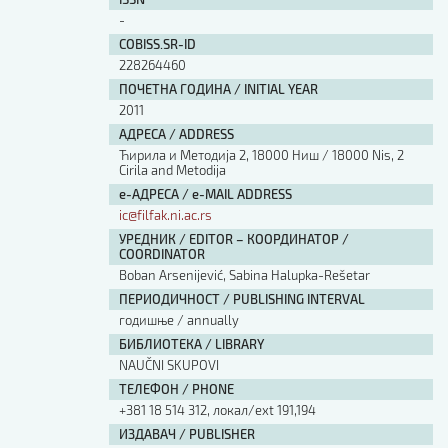
Изјава о коришћењу ауторског дела
-
Упутство за бирање лиценце
COBISS.SR-ID
Уговор са аутором
228264460
Логотипи
ПОЧЕТНА ГОДИНА / INITIAL YEAR
Шаблон прве стране и импресума [B5, ћир]
2011
Шаблон прве стране и импресума [B5, лат]
АДРЕСА / ADDRESS
Шаблон прве стране и импресума [B5, енг]
Ћирила и Методија 2, 18000 Ниш / 18000 Nis, 2
Cirila and Metodija
Етички кодекс
е-АДРЕСА / e-MAIL ADDRESS
ic@filfak.ni.ac.rs
ПРЕТРАГА ИЗДАЊА
УРЕДНИК / EDITOR – КООРДИНАТОР /
COORDINATOR
Наслов или део наслова
Boban Arsenijević, Sabina Halupka-Rešetar
ПЕРИОДИЧНОСТ / PUBLISHING INTERVAL
годишње / annually
Кључне речи
БИБЛИОТЕКА / LIBRARY
NAUČNI SKUPOVI
ТЕЛЕФОН / PHONE
+381 18 514 312, локал/ext 191,194
Тип издања
ИЗДАВАЧ / PUBLISHER