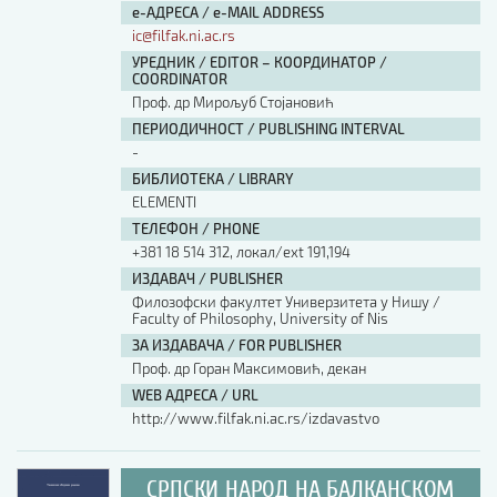
е-АДРЕСА / e-MAIL ADDRESS
ic@filfak.ni.ac.rs
УРЕДНИК / EDITOR – КООРДИНАТОР /
COORDINATOR
Проф. др Мирољуб Стојановић
ПЕРИОДИЧНОСТ / PUBLISHING INTERVAL
-
БИБЛИОТЕКА / LIBRARY
ЕLEMENTI
ТЕЛЕФОН / PHONE
+381 18 514 312, локал/ext 191,194
ИЗДАВАЧ / PUBLISHER
Филозофски факултет Универзитета у Нишу /
Faculty of Philosophy, University of Nis
ЗА ИЗДАВАЧА / FOR PUBLISHER
Проф. др Горан Максимовић, декан
WEB АДРЕСА / URL
http://www.filfak.ni.ac.rs/izdavastvo
СРПСКИ НАРОД НА БАЛКАНСКОМ