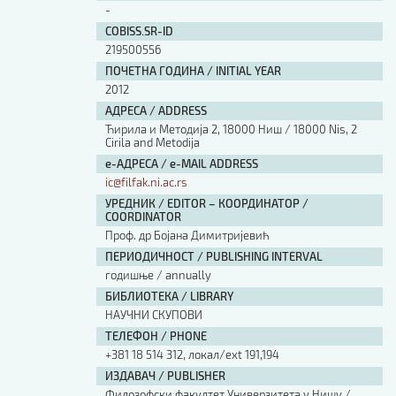
-
COBISS.SR-ID
219500556
ПОЧЕТНА ГОДИНА / INITIAL YEAR
2012
АДРЕСА / ADDRESS
Ћирила и Методија 2, 18000 Ниш / 18000 Nis, 2
Cirila and Metodija
е-АДРЕСА / e-MAIL ADDRESS
ic@filfak.ni.ac.rs
УРЕДНИК / EDITOR – КООРДИНАТОР /
COORDINATOR
Проф. др Бојана Димитријевић
ПЕРИОДИЧНОСТ / PUBLISHING INTERVAL
годишње / annually
БИБЛИОТЕКА / LIBRARY
НАУЧНИ СКУПОВИ
ТЕЛЕФОН / PHONE
+381 18 514 312, локал/ext 191,194
ИЗДАВАЧ / PUBLISHER
Филозофски факултет Универзитета у Нишу /