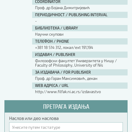
COORDINATOR
Проф. др Бојана Димитријевић
ПЕРИОДИЧНОСТ / PUBLISHING INTERVAL
-
БИБЛИОТЕКА / LIBRARY
Научни скупови
ТЕЛЕФОН / PHONE
+381 18 514 312, локал/ext 191,194
ИЗДАВАЧ / PUBLISHER
Филозофски факултет Универзитета у Нишу /
Faculty of Philosophy, University of Nis
ЗА ИЗДАВАЧА / FOR PUBLISHER
Проф. др Горан Максимовић, декан
WEB АДРЕСА / URL
http://www.filfak.ni.ac.rs/izdavastvo
ПРЕТРАГА ИЗДАЊА
Наслов или део наслова