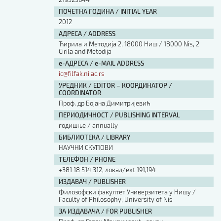
ПОЧЕТНА ГОДИНА / INITIAL YEAR
2012
АДРЕСА / ADDRESS
Ћирила и Методија 2, 18000 Ниш / 18000 Nis, 2
Cirila and Metodija
е-АДРЕСА / e-MAIL ADDRESS
ic@filfak.ni.ac.rs
УРЕДНИК / EDITOR – КООРДИНАТОР /
COORDINATOR
Проф. др Бојана Димитријевић
ПЕРИОДИЧНОСТ / PUBLISHING INTERVAL
годишње / annually
БИБЛИОТЕКА / LIBRARY
НАУЧНИ СКУПОВИ
ТЕЛЕФОН / PHONE
+381 18 514 312, локал/ext 191,194
ИЗДАВАЧ / PUBLISHER
Филозофски факултет Универзитета у Нишу /
Faculty of Philosophy, University of Nis
ЗА ИЗДАВАЧА / FOR PUBLISHER