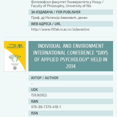
Филозофски факултет Универзитета у Нишу /
Faculty of Philosophy, University of Nis
АУТОР / AUTHOR
ЗА ИЗДАВАЧА / FOR PUBLISHER
Проф. др Наталија Јовановић, декан
WEB АДРЕСА / URL
UDK
http://www.filfak.ni.ac.rs/izdavastvo
ISBN
INDIVIDUAL AND ENVIRONMENT
INTERNATIONAL CONFERENCE “DAYS
OF APPLIED PSYCHOLOGY” HELD IN
ISSN
2014
АУТОР / AUTHOR
COBISS.SR-ID
-
UDK
159.9(082)
DOI
ISBN
978-86-7379-418-1
ISSN