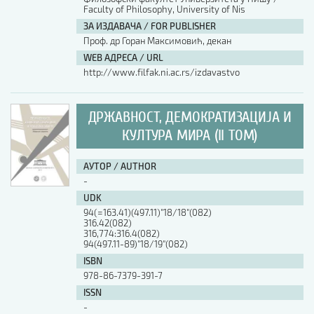
Faculty of Philosophy, University of Nis
ЗА ИЗДАВАЧА / FOR PUBLISHER
Проф. др Горан Максимовић, декан
WEB АДРЕСА / URL
http://www.filfak.ni.ac.rs/izdavastvo
ДРЖАВНОСТ, ДЕМОКРАТИЗАЦИЈА И
КУЛТУРА МИРА (II ТОМ)
АУТОР / AUTHOR
-
UDK
94(=163.41)(497.11)"18/18"(082)
316.42(082)
316,774:316.4(082)
94(497.11-89)"18/19"(082)
ISBN
978-86-7379-391-7
ISSN
-