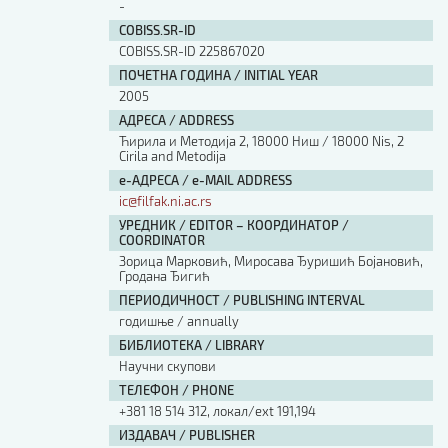
-
COBISS.SR-ID
COBISS.SR-ID 225867020
ПОЧЕТНА ГОДИНА / INITIAL YEAR
2005
АДРЕСА / ADDRESS
Ћирила и Методија 2, 18000 Ниш / 18000 Nis, 2
Cirila and Metodija
е-АДРЕСА / e-MAIL ADDRESS
ic@filfak.ni.ac.rs
УРЕДНИК / EDITOR – КООРДИНАТОР /
COORDINATOR
Зорица Марковић, Миросава Ђуришић Бојановић,
Гродана Ђигић
ПЕРИОДИЧНОСТ / PUBLISHING INTERVAL
годишње / annually
БИБЛИОТЕКА / LIBRARY
Научни скупови
ТЕЛЕФОН / PHONE
+381 18 514 312, локал/ext 191,194
ИЗДАВАЧ / PUBLISHER