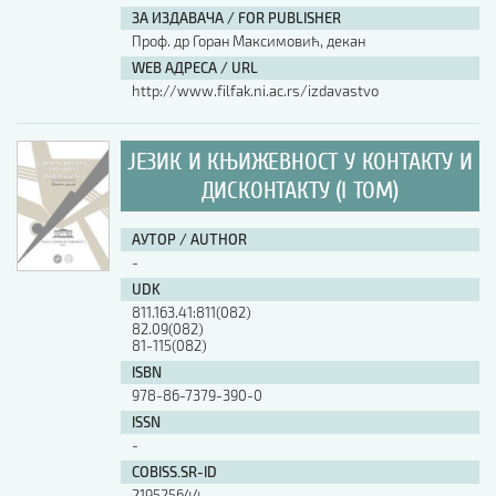
ЗА ИЗДАВАЧА / FOR PUBLISHER
Проф. др Горан Максимовић, декан
WEB АДРЕСА / URL
http://www.filfak.ni.ac.rs/izdavastvo
ЈЕЗИК И КЊИЖЕВНОСТ У КОНТАКТУ И
ДИСКОНТАКТУ (I ТОМ)
АУТОР / AUTHOR
-
UDK
811.163.41:811(082)
82.09(082)
81-115(082)
ISBN
978-86-7379-390-0
ISSN
-
COBISS.SR-ID
219525644