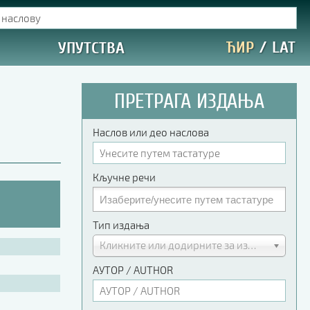
ЋИР
/
LAT
УПУТСТВА
ПРЕТРАГА ИЗДАЊА
Наслов или део наслова
Кључне речи
Тип издања
Кликните или додирните за избор
АУТОР / AUTHOR