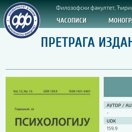
Филозофски факултет, Ћирил
ЧАСОПИСИ
МОНОГР
ПРЕТРАГА ИЗДА
АУТОР / A
-
UDK
159.9