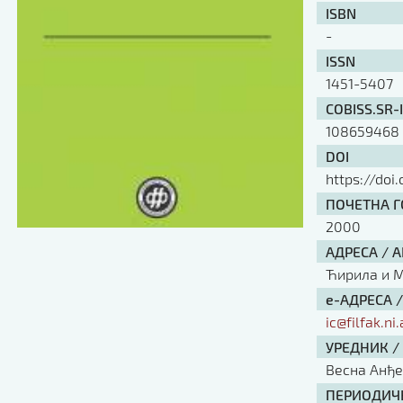
ISBN
-
ISSN
1451-5407
COBISS.SR-
108659468
DOI
https://doi
ПОЧЕТНА ГО
2000
АДРЕСА / 
Ћирила и Ме
е-АДРЕСА 
ic@filfak.ni.
УРЕДНИК /
Весна Анђ
ПЕРИОДИЧН