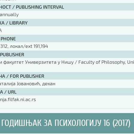
ОСТ / PUBLISHING INTERVAL
annually
А / LIBRARY
А
 PHONE
 312, локал/ext 191,194
 PUBLISHER
факултет Универзитета у Нишу / Faculty of Philosophy, Univ
ЧА / FOR PUBLISHER
аталија Јовановић, декан
А / URL
nja.filfak.ni.ac.rs
ГОДИШЊАК ЗА ПСИХОЛОГИЈУ 16 (2017)