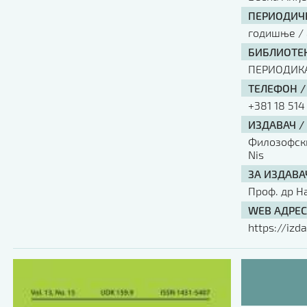
ПЕРИОДИЧН
годишње / 
БИБЛИОТЕК
ПЕРИОДИК
ТЕЛЕФОН /
+381 18 514
ИЗДАВАЧ /
Филозофски 
Nis
ЗА ИЗДАВА
Проф. др Н
WEB АДРЕС
https://izda