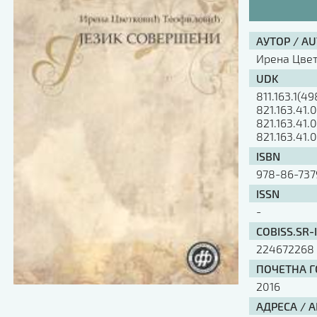
АУТОР / A
Ирена Цве
UDK
811.163.1(49
821.163.41.
821.163.41.
821.163.41.
ISBN
978-86-737
ISSN
-
COBISS.SR-
224672268
ПОЧЕТНА ГО
2016
АДРЕСА / 