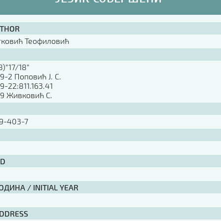
UTHOR
тковић Теофиловић
8)”17/18”
09-2 Поповић Ј. С.
09-22:811.163.41
09 Живковић С.
9-403-7
ID
ДИНА / INITIAL YEAR
ADDRESS