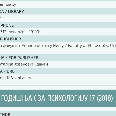
annually
А / LIBRARY
А
 PHONE
 312, локал/ext 191,194
 PUBLISHER
факултет Универзитета у Нишу / Faculty of Philosophy, Univ
ЧА / FOR PUBLISHER
аталија Јовановић, декан
А / URL
nja.filfak.ni.ac.rs
ГОДИШЊАК ЗА ПСИХОЛОГИЈУ 17 (2018)
UTHOR