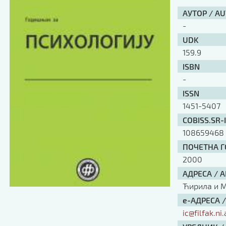
АУТОР / A
-
UDK
159.9
ISBN
-
ISSN
1451-5407
COBISS.SR-
108659468
ПОЧЕТНА ГО
2000
АДРЕСА / 
Ћирила и Ме
е-АДРЕСА 
ic@filfak.ni.