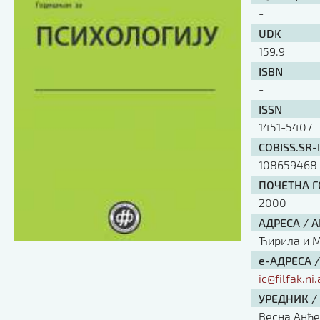
-
UDK
159.9
ISBN
-
ISSN
1451-5407
COBISS.SR-
108659468
ПОЧЕТНА ГО
2000
АДРЕСА / 
Ћирила и Ме
е-АДРЕСА 
ic@filfak.ni.
УРЕДНИК /
Весна Анђ