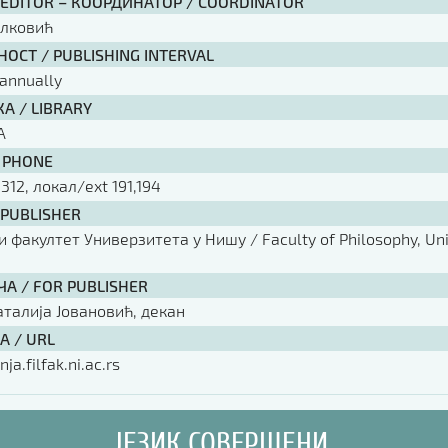
 EDITOR – КООРДИНАТОР / COORDINATOR
елковић
ОСТ / PUBLISHING INTERVAL
annually
А / LIBRARY
А
 PHONE
 312, локал/ext 191,194
 PUBLISHER
факултет Универзитета у Нишу / Faculty of Philosophy, Univ
ЧА / FOR PUBLISHER
аталија Јовановић, декан
А / URL
nja.filfak.ni.ac.rs
ЈЕЗИК СОВЕРШЕНИ