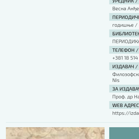
УРЕДНИК /
Весна Анђ
ПЕРИОДИЧН
годишње / 
БИБЛИОТЕК
ПЕРИОДИК
ТЕЛЕФОН /
+381 18 514
ИЗДАВАЧ /
Филозофски 
Nis
ЗА ИЗДАВА
Проф. др Н
WEB АДРЕС
https://izda