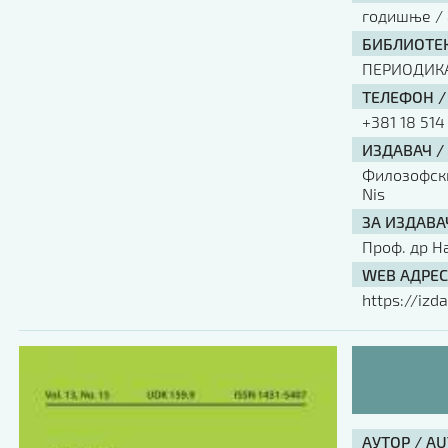
годишње / 
БИБЛИОТЕК
ПЕРИОДИК
ТЕЛЕФОН /
+381 18 514
ИЗДАВАЧ /
Филозофски 
Nis
ЗА ИЗДАВА
Проф. др Н
WEB АДРЕС
https://izda
АУТОР / A