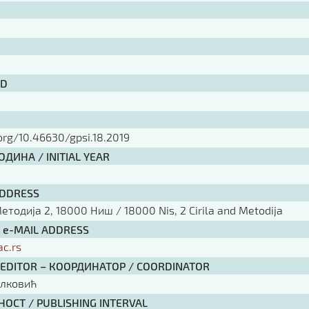
ID
.org/10.46630/gpsi.18.2019
ДИНА / INITIAL YEAR
ADDRESS
тодија 2, 18000 Ниш / 18000 Nis, 2 Cirila and Metodija
/ e-MAIL ADDRESS
ac.rs
 EDITOR – КООРДИНАТОР / COORDINATOR
елковић
ОСТ / PUBLISHING INTERVAL