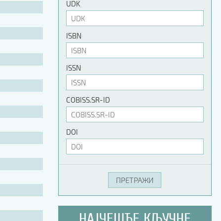
UDK
ISBN
ISSN
COBISS.SR-ID
DOI
НАЈЧЕШЋЕ КЉУЧНЕ