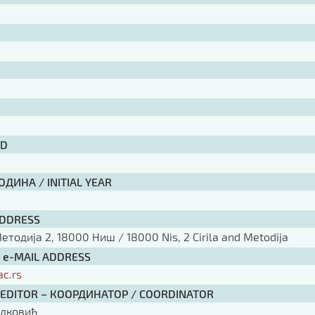
ID
ДИНА / INITIAL YEAR
ADDRESS
тодија 2, 18000 Ниш / 18000 Nis, 2 Cirila and Metodija
/ e-MAIL ADDRESS
ac.rs
 EDITOR – КООРДИНАТОР / COORDINATOR
елковић