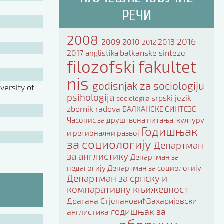
РЕЧИ
2008
2016
2009
2010
2013
2012
2017
balkanske sinteze
anglistika
filozofski fakultet
nis
godisnjak za sociologiju
ersity of
psihologija
srpski jezik
sociologija
zbornik radova
БАЛКАНСКЕ СИНТЕЗЕ
Часопис за друштвена питања, културу
Годишњак
и регионални развој
за социологију
Департман
за англистику
Департман за
педагогију
Департман за социологију
Департман за српску и
компаративну књижевност
Драгана СтјепановићЗахаријевски
годишњак за
англистика