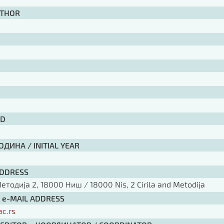
UTHOR
ID
ДИНА / INITIAL YEAR
ADDRESS
тодија 2, 18000 Ниш / 18000 Nis, 2 Cirila and Metodija
/ e-MAIL ADDRESS
ac.rs