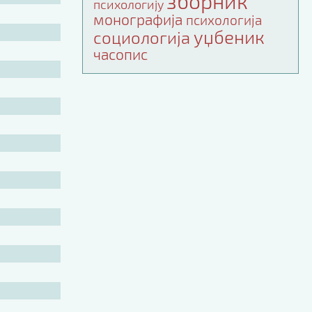
зборник
психологију
монографија
психологија
уџбеник
социологија
часопис