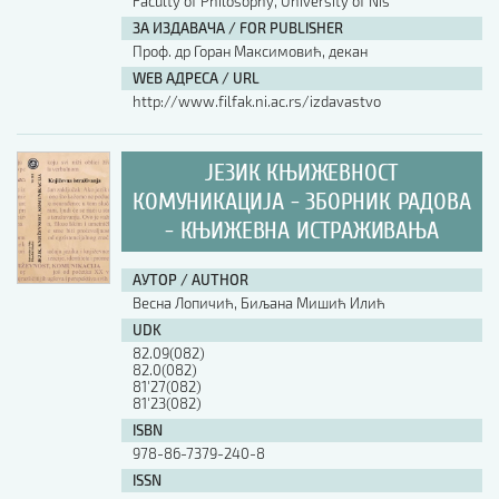
Faculty of Philosophy, University of Nis
ЗА ИЗДАВАЧА / FOR PUBLISHER
Проф. др Горан Максимовић, декан
WEB АДРЕСА / URL
http://www.filfak.ni.ac.rs/izdavastvo
ЈЕЗИК КЊИЖЕВНОСТ
КОМУНИКАЦИЈА - ЗБОРНИК РАДОВА
- КЊИЖЕВНА ИСТРАЖИВАЊА
АУТОР / AUTHOR
Весна Лопичић, Биљана Мишић Илић
UDK
82.09(082)
82.0(082)
81'27(082)
81'23(082)
ISBN
978-86-7379-240-8
ISSN