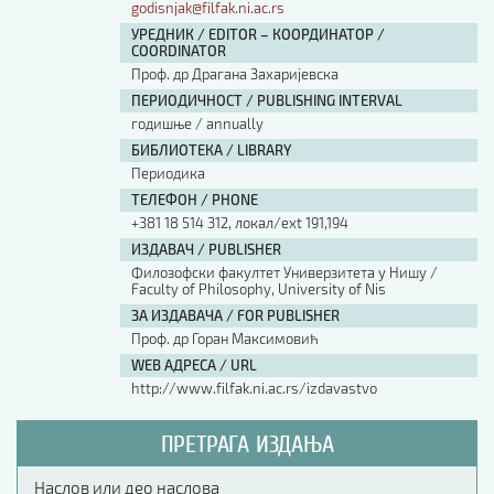
godisnjak@filfak.ni.ac.rs
УРЕДНИК / EDITOR – КООРДИНАТОР /
COORDINATOR
Проф. др Драгана Захаријевска
ПЕРИОДИЧНОСТ / PUBLISHING INTERVAL
годишње / annually
БИБЛИОТЕКА / LIBRARY
Периодика
ТЕЛЕФОН / PHONE
+381 18 514 312, локал/ext 191,194
ИЗДАВАЧ / PUBLISHER
Филозофски факултет Универзитета у Нишу /
Faculty of Philosophy, University of Nis
ЗА ИЗДАВАЧА / FOR PUBLISHER
Проф. др Горан Максимовић
WEB АДРЕСА / URL
http://www.filfak.ni.ac.rs/izdavastvo
ПРЕТРАГА ИЗДАЊА
Наслов или део наслова