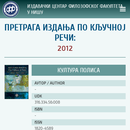
ИЗДАВАЧКИ ЦЕНТАР ФИЛОЗОФСКОГ ФАКУЛТЕТА
У НИШУ
ПРЕТРАГА ИЗДАЊА ПО КЉУЧНОЈ
СВА НАША ИЗДАЊА
РЕЧИ:
ВРСТА ИЗДАЊА:
2012
ГОДИНА ОБЈАВЉИВАЊА:
КУЛТУРА ПОЛИСА
ПРЕГЛЕД
АУТОР / AUTHOR
УПУТСТВА
-
UDK
УПУТСТВА
316.334.56:008
Правилник о издавачкој делатности
ISBN
Упутство ауторима
-
Упутство уредницима
ISSN
Изјава о ауторству
1820-4589
Изјава о лектури