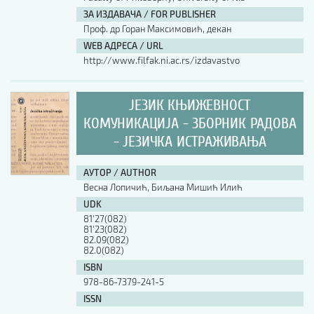
ЗА ИЗДАВАЧА / FOR PUBLISHER
АУТОР / AUTHOR
Проф. др Горан Максимовић, декан
WEB АДРЕСА / URL
http://www.filfak.ni.ac.rs/izdavastvo
UDK
ЈЕЗИК КЊИЖЕВНОСТ
ISBN
КОМУНИКАЦИЈА - ЗБОРНИК РАДОВА
- ЈЕЗИЧКА ИСТРАЖИВАЊА
ISSN
АУТОР / AUTHOR
Весна Лопичић, Биљана Мишић Илић
UDK
COBISS.SR-ID
81'27(082)
81'23(082)
82.09(082)
82.0(082)
DOI
ISBN
978-86-7379-241-5
ISSN
-