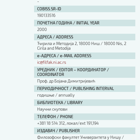
-
COBISS.SR-ID
190133516
ПОЧЕТНА ГОДИНА / INITIAL YEAR
2000
АДРЕСА / ADDRESS
Ћирила и Методија 2, 18000 Ниш / 18000 Nis, 2
Cirila and Metodija
е-АДРЕСА / e-MAIL ADDRESS
ic@filfak.ni.ac.rs
УРЕДНИК / EDITOR – КООРДИНАТОР /
COORDINATOR
Проф. др Бојана Димитријевић
ПЕРИОДИЧНОСТ / PUBLISHING INTERVAL
годишње / annually
БИБЛИОТЕКА / LIBRARY
Научни скупови
ТЕЛЕФОН / PHONE
+381 18 514 312, локал/ext 191,194
ИЗДАВАЧ / PUBLISHER
Филозофски факултет Универзитета у Нишу /