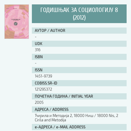
ГОДИШЊАК ЗА СОЦИОЛОГИЈУ 8
(2012)
АУТОР / AUTHOR
-
UDK
316
ISBN
-
ISSN
1451-9739
COBISS.SR-ID
121295372
ПОЧЕТНА ГОДИНА / INITIAL YEAR
2005
АДРЕСА / ADDRESS
Ћирила и Методија 2, 18000 Ниш / 18000 Nis, 2
Cirila and Metodija
е-АДРЕСА / e-MAIL ADDRESS