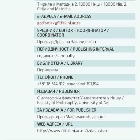
Ћирила и Методија 2, 18000 Ниш / 18000 Nis, 2
Cirila and Metodija
е-АДРЕСА / e-MAIL ADDRESS
godisnjak@filfak.ni.ac.rs
УРЕДНИК / EDITOR – КООРДИНАТОР /
COORDINATOR
Проф. др Драгана Захаријевска
ПЕРИОДИЧНОСТ / PUBLISHING INTERVAL
годишње / annually
БИБЛИОТЕКА / LIBRARY
Периодика
ТЕЛЕФОН / PHONE
+381 18 514 312, локал/ext 191,194
ИЗДАВАЧ / PUBLISHER
Филозофски факултет Универзитета у Нишу /
Faculty of Philosophy, University of Nis
ЗА ИЗДАВАЧА / FOR PUBLISHER
Проф. др Горан Максимовић, декан
WEB АДРЕСА / URL
http://www.filfak.ni.ac.rs/izdavastvo