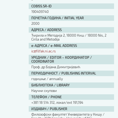
COBISS.SR-ID
190409740
ПОЧЕТНА ГОДИНА / INITIAL YEAR
2000
АДРЕСА / ADDRESS
Ћирила и Методија 2, 18000 Ниш / 18000 Nis, 2
Cirila and Metodija
е-АДРЕСА / e-MAIL ADDRESS
ic@filfak.ni.ac.rs
УРЕДНИК / EDITOR – КООРДИНАТОР /
COORDINATOR
Проф. др Бојана Димитријевић
ПЕРИОДИЧНОСТ / PUBLISHING INTERVAL
годишње / annually
БИБЛИОТЕКА / LIBRARY
Научни скупови
ТЕЛЕФОН / PHONE
+381 18 514 312, локал/ext 191,194
ИЗДАВАЧ / PUBLISHER
Филозофски факултет Универзитета у Нишу /