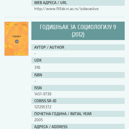
WEB АДРЕСА / URL
http://www.filfak.ni.ac.rs/izdavastvo
ГОДИШЊАК ЗА СОЦИОЛОГИЈУ 9
(2012)
АУТОР / AUTHOR
-
UDK
316
ISBN
-
ISSN
1451-9739
COBISS.SR-ID
121295372
ПОЧЕТНА ГОДИНА / INITIAL YEAR
2005
АДРЕСА / ADDRESS