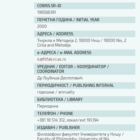
Изјава о коришћењу ауторског дела
COBISS.SR-ID
Упутство за бирање лиценце
199568391
Уговор са аутором
ПОЧЕТНА ГОДИНА / INITIAL YEAR
Логотипи
2000
Шаблон прве стране и импресума [B5, ћир]
АДРЕСА / ADDRESS
Шаблон прве стране и импресума [B5, лат]
Ћирила и Методија 2, 18000 Ниш / 18000 Nis, 2
Шаблон прве стране и импресума [B5, енг]
Cirila and Metodija
е-АДРЕСА / e-MAIL ADDRESS
Етички кодекс
ic@filfak.ni.ac.rs
УРЕДНИК / EDITOR – КООРДИНАТОР /
ПРЕТРАГА ИЗДАЊА
COORDINATOR
Др Љубиша Деспотовић
Наслов или део наслова
ПЕРИОДИЧНОСТ / PUBLISHING INTERVAL
годишње / annually
БИБЛИОТЕКА / LIBRARY
Кључне речи
Периодика
ТЕЛЕФОН / PHONE
+381 18 514 312, локал/ext 191,194
ИЗДАВАЧ / PUBLISHER
Филозофски факултет Универзитета у Нишу /
Тип издања
Faculty of Philosophy, University of Nis