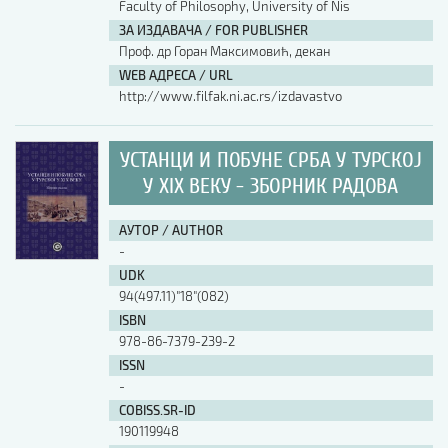
Faculty of Philosophy, University of Nis
ЗА ИЗДАВАЧА / FOR PUBLISHER
Проф. др Горан Максимовић, декан
WEB АДРЕСА / URL
http://www.filfak.ni.ac.rs/izdavastvo
УСТАНЦИ И ПОБУНЕ СРБА У ТУРСКОЈ
У XIX ВЕКУ - ЗБОРНИК РАДОВА
АУТОР / AUTHOR
-
UDK
94(497.11)"18"(082)
ISBN
978-86-7379-239-2
ISSN
-
COBISS.SR-ID
190119948