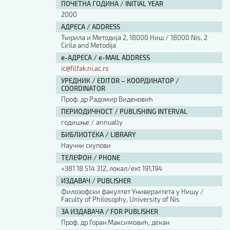
ПОЧЕТНА ГОДИНА / INITIAL YEAR
2000
АДРЕСА / ADDRESS
Ћирила и Методија 2, 18000 Ниш / 18000 Nis, 2
Cirila and Metodija
е-АДРЕСА / e-MAIL ADDRESS
ic@filfak.ni.ac.rs
УРЕДНИК / EDITOR – КООРДИНАТОР /
COORDINATOR
Проф. др Радомир Виденовић
ПЕРИОДИЧНОСТ / PUBLISHING INTERVAL
годишње / annually
БИБЛИОТЕКА / LIBRARY
Научни скупови
ТЕЛЕФОН / PHONE
+381 18 514 312, локал/ext 191,194
ИЗДАВАЧ / PUBLISHER
Филозофски факултет Универзитета у Нишу /
Faculty of Philosophy, University of Nis
ЗА ИЗДАВАЧА / FOR PUBLISHER
Проф. др Горан Максимовић, декан