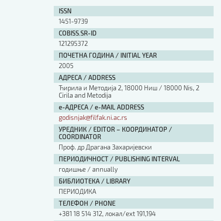
ISSN
1451-9739
COBISS.SR-ID
121295372
ПОЧЕТНА ГОДИНА / INITIAL YEAR
2005
АДРЕСА / ADDRESS
Ћирила и Методија 2, 18000 Ниш / 18000 Nis, 2
Cirila and Metodija
е-АДРЕСА / e-MAIL ADDRESS
godisnjak@filfak.ni.ac.rs
УРЕДНИК / EDITOR – КООРДИНАТОР /
COORDINATOR
Проф. др Драгана Захаријевски
ПЕРИОДИЧНОСТ / PUBLISHING INTERVAL
годишње / annually
БИБЛИОТЕКА / LIBRARY
ПЕРИОДИКА
ТЕЛЕФОН / PHONE
+381 18 514 312, локал/ext 191,194