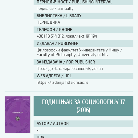
ПЕРИОДИЧНОСТ / PUBLISHING INTERVAL
годишње / annually
БИБЛИОТЕКА / LIBRARY
ПЕРИОДИКА
ТЕЛЕФОН / PHONE
+381 18 514 312, локал/ext 191,194
ИЗДАВАЧ / PUBLISHER
Филозофски факултет Универзитета у Нишу /
Faculty of Philosophy, University of Nis
ЗА ИЗДАВАЧА / FOR PUBLISHER
Проф. др Наталија Јовановић, декан
WEB АДРЕСА / URL
https://izdanja.filfak.ni.ac.rs
ГОДИШЊАК ЗА СОЦИОЛОГИЈУ 17
(2016)
АУТОР / AUTHOR
-
UDK