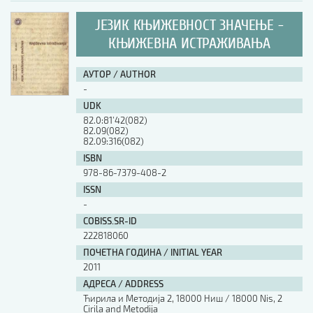
ЈЕЗИК КЊИЖЕВНОСТ ЗНАЧЕЊЕ -
КЊИЖЕВНА ИСТРАЖИВАЊА
АУТОР / AUTHOR
-
UDK
82.0:81’42(082)
82.09(082)
82.09:316(082)
ISBN
978-86-7379-408-2
ISSN
-
COBISS.SR-ID
222818060
ПОЧЕТНА ГОДИНА / INITIAL YEAR
2011
АДРЕСА / ADDRESS
Ћирила и Методија 2, 18000 Ниш / 18000 Nis, 2
Cirila and Metodija