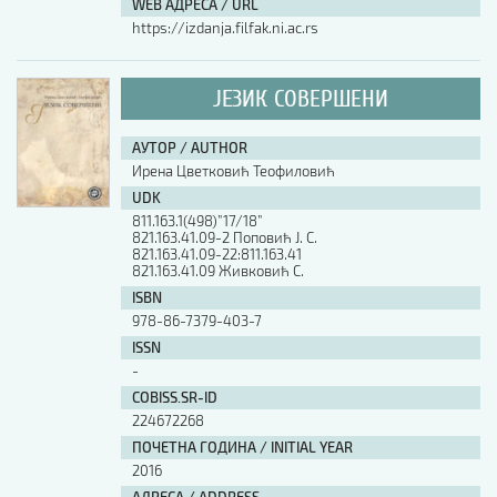
WEB АДРЕСА / URL
https://izdanja.filfak.ni.ac.rs
ЈЕЗИК СОВЕРШЕНИ
АУТОР / AUTHOR
Ирена Цветковић Теофиловић
UDK
811.163.1(498)”17/18”
821.163.41.09-2 Поповић Ј. С.
821.163.41.09-22:811.163.41
821.163.41.09 Живковић С.
ISBN
978-86-7379-403-7
ISSN
-
COBISS.SR-ID
224672268
ПОЧЕТНА ГОДИНА / INITIAL YEAR
2016