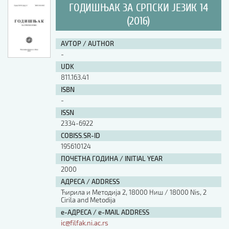
ГОДИШЊАК ЗА СРПСКИ ЈЕЗИК 14
(2016)
АУТОР / AUTHOR
-
UDK
811.163.41
ISBN
-
ISSN
2334-6922
COBISS.SR-ID
195610124
ПОЧЕТНА ГОДИНА / INITIAL YEAR
2000
АДРЕСА / ADDRESS
Ћирила и Методија 2, 18000 Ниш / 18000 Nis, 2
Cirila and Metodija
е-АДРЕСА / e-MAIL ADDRESS
ic@filfak.ni.ac.rs