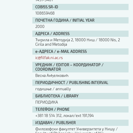
COBISS.SR-ID
108659468
ПОЧЕТНА ГОДИНА / INITIAL YEAR
2000
АДРЕСА / ADDRESS
Ћирила и Методија 2, 18000 Ниш / 18000 Nis, 2
Cirila and Metodija
е-АДРЕСА / e-MAIL ADDRESS
ic@filfak.ni.ac.rs
УРЕДНИК / EDITOR – КООРДИНАТОР /
COORDINATOR
Весна Анђелковић
ПЕРИОДИЧНОСТ / PUBLISHING INTERVAL
годишње / annually
БИБЛИОТЕКА / LIBRARY
ПЕРИОДИКА
ТЕЛЕФОН / PHONE
+381 18 514 312, локал/ext 191,194
ИЗДАВАЧ / PUBLISHER
Филозофски факултет Универзитета у Нишу /