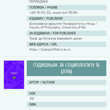
ПЕРИОДИКА
ТЕЛЕФОН / PHONE
+381 18 514 312, локал/ext 191,194
ИЗДАВАЧ / PUBLISHER
Филозофски факултет Универзитета у Нишу /
Faculty of Philosophy, University of Nis
ЗА ИЗДАВАЧА / FOR PUBLISHER
Проф. др Наталија Јовановић, декан
WEB АДРЕСА / URL
https://izdanja.filfak.ni.ac.rs
ГОДИШЊАК ЗА СОЦИОЛОГИЈУ 16
(2016)
АУТОР / AUTHOR
-
UDK
316
ISBN
-