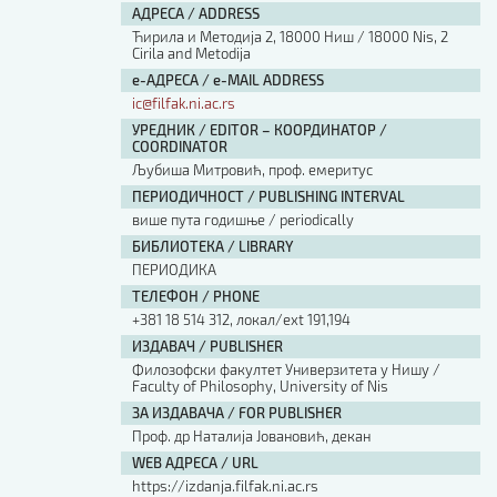
АДРЕСА / ADDRESS
Ћирила и Методија 2, 18000 Ниш / 18000 Nis, 2
Cirila and Metodija
е-АДРЕСА / e-MAIL ADDRESS
ic@filfak.ni.ac.rs
УРЕДНИК / EDITOR – КООРДИНАТОР /
COORDINATOR
Љубиша Митровић, проф. емеритус
ПЕРИОДИЧНОСТ / PUBLISHING INTERVAL
више пута годишње / periodically
БИБЛИОТЕКА / LIBRARY
ПЕРИОДИКА
ТЕЛЕФОН / PHONE
+381 18 514 312, локал/ext 191,194
ИЗДАВАЧ / PUBLISHER
Филозофски факултет Универзитета у Нишу /
Faculty of Philosophy, University of Nis
ЗА ИЗДАВАЧА / FOR PUBLISHER
Проф. др Наталија Јовановић, декан
WEB АДРЕСА / URL
https://izdanja.filfak.ni.ac.rs