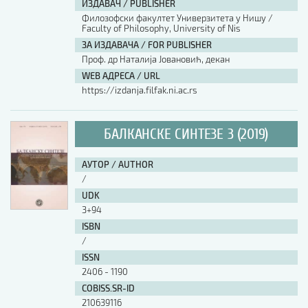
ИЗДАВАЧ / PUBLISHER
Филозофски факултет Универзитета у Нишу /
АУТОР / AUTHOR
Faculty of Philosophy, University of Nis
ЗА ИЗДАВАЧА / FOR PUBLISHER
Проф. др Наталија Јовановић, декан
UDK
WEB АДРЕСА / URL
https://izdanja.filfak.ni.ac.rs
ISBN
БАЛКАНСКЕ СИНТЕЗЕ 3 (2019)
ISSN
АУТОР / AUTHOR
/
UDK
COBISS.SR-ID
3+94
ISBN
/
DOI
ISSN
2406 - 1190
COBISS.SR-ID
210639116