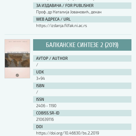
ЗА ИЗДАВАЧА / FOR PUBLISHER
Проф. др Наталија Јовановић, декан
WEB АДРЕСА / URL
https://izdanja.filfak.ni.ac.rs
БАЛКАНСКЕ СИНТЕЗЕ 2 (2019)
АУТОР / AUTHOR
/
UDK
3+94
ISBN
/
ISSN
2406 - 1190
COBISS.SR-ID
210639116
DOI
https://doi.org/10.46630/bs.2.2019