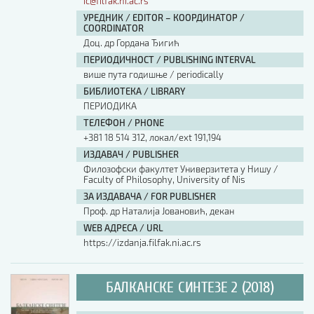
ic@filfak.ni.ac.rs
УРЕДНИК / EDITOR – КООРДИНАТОР /
COORDINATOR
Доц. др Гордана Ђигић
ПЕРИОДИЧНОСТ / PUBLISHING INTERVAL
више пута годишње / periodically
БИБЛИОТЕКА / LIBRARY
ПЕРИОДИКА
ТЕЛЕФОН / PHONE
+381 18 514 312, локал/ext 191,194
ИЗДАВАЧ / PUBLISHER
Филозофски факултет Универзитета у Нишу /
Faculty of Philosophy, University of Nis
ЗА ИЗДАВАЧА / FOR PUBLISHER
Проф. др Наталија Јовановић, декан
WEB АДРЕСА / URL
https://izdanja.filfak.ni.ac.rs
БАЛКАНСКЕ СИНТЕЗЕ 2 (2018)