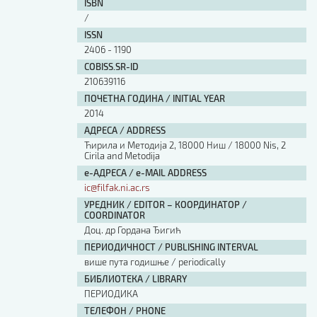
ISBN
/
ISSN
2406 - 1190
COBISS.SR-ID
210639116
ПОЧЕТНА ГОДИНА / INITIAL YEAR
2014
АДРЕСА / ADDRESS
Ћирила и Методија 2, 18000 Ниш / 18000 Nis, 2
Cirila and Metodija
е-АДРЕСА / e-MAIL ADDRESS
ic@filfak.ni.ac.rs
УРЕДНИК / EDITOR – КООРДИНАТОР /
COORDINATOR
Доц. др Гордана Ђигић
ПЕРИОДИЧНОСТ / PUBLISHING INTERVAL
више пута годишње / periodically
БИБЛИОТЕКА / LIBRARY
ПЕРИОДИКА
ТЕЛЕФОН / PHONE