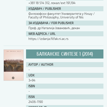
+381 18 514 312, локал/ext 191,194
ИЗДАВАЧ / PUBLISHER
Филозофски факултет Универзитета у Нишу /
Faculty of Philosophy, University of Nis
ЗА ИЗДАВАЧА / FOR PUBLISHER
Проф. др Наталија Јовановић, декан
WEB АДРЕСА / URL
https://izdanja.filfak.ni.ac.rs
БАЛКАНСКЕ СИНТЕЗЕ 1 (2014)
АУТОР / AUTHOR
-
UDK
3+94
ISBN
-
ISSN
2406-1190