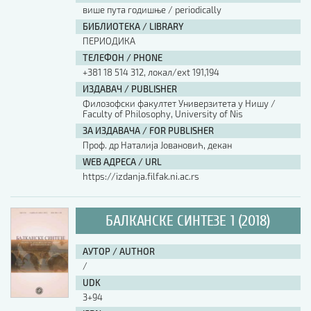
више пута годишње / periodically
БИБЛИОТЕКА / LIBRARY
ПЕРИОДИКА
ТЕЛЕФОН / PHONE
+381 18 514 312, локал/ext 191,194
ИЗДАВАЧ / PUBLISHER
Филозофски факултет Универзитета у Нишу /
Faculty of Philosophy, University of Nis
ЗА ИЗДАВАЧА / FOR PUBLISHER
Проф. др Наталија Јовановић, декан
WEB АДРЕСА / URL
https://izdanja.filfak.ni.ac.rs
БАЛКАНСКЕ СИНТЕЗЕ 1 (2018)
АУТОР / AUTHOR
/
UDK
3+94