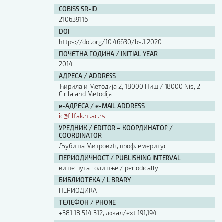
Изјава о коришћењу ауторског дела
COBISS.SR-ID
Упутство за бирање лиценце
210639116
Уговор са аутором
DOI
Логотипи
https://doi.org/10.46630/bs.1.2020
Шаблон прве стране и импресума [B5, ћир]
ПОЧЕТНА ГОДИНА / INITIAL YEAR
Шаблон прве стране и импресума [B5, лат]
2014
Шаблон прве стране и импресума [B5, енг]
АДРЕСА / ADDRESS
Етички кодекс
Ћирила и Методија 2, 18000 Ниш / 18000 Nis, 2
Cirila and Metodija
е-АДРЕСА / e-MAIL ADDRESS
ПРЕТРАГА ИЗДАЊА
ic@filfak.ni.ac.rs
УРЕДНИК / EDITOR – КООРДИНАТОР /
Наслов или део наслова
COORDINATOR
Љубиша Митровић, проф. емеритус
ПЕРИОДИЧНОСТ / PUBLISHING INTERVAL
Кључне речи
више пута годишње / periodically
БИБЛИОТЕКА / LIBRARY
ПЕРИОДИКА
ТЕЛЕФОН / PHONE
+381 18 514 312, локал/ext 191,194
Тип издања