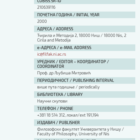
COBISS.SR-ID
210639116
ПОЧЕТНА ГОДИНА / INITIAL YEAR
2000
АДРЕСА / ADDRESS
Ћирила и Методија 2, 18000 Ниш / 18000 Nis, 2
Cirila and Metodija
е-АДРЕСА / e-MAIL ADDRESS
ic@filfak.ni.ac.rs
УРЕДНИК / EDITOR – КООРДИНАТОР /
COORDINATOR
Проф. др Љубиша Митровић
ПЕРИОДИЧНОСТ / PUBLISHING INTERVAL
више пута годишње / periodically
БИБЛИОТЕКА / LIBRARY
Научни скупови
ТЕЛЕФОН / PHONE
+381 18 514 312, локал/ext 191,194
ИЗДАВАЧ / PUBLISHER
Филозофски факултет Универзитета у Нишу /
Faculty of Philosophy, University of Nis