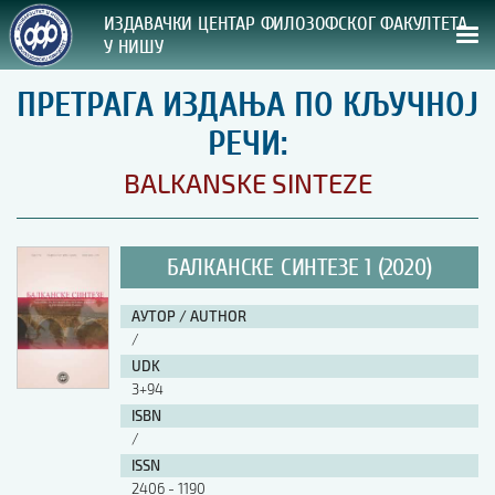
ИЗДАВАЧКИ ЦЕНТАР ФИЛОЗОФСКОГ ФАКУЛТЕТА
У НИШУ
ПРЕТРАГА ИЗДАЊА ПО КЉУЧНОЈ
СВА НАША ИЗДАЊА
РЕЧИ:
ВРСТА ИЗДАЊА:
BALKANSKE SINTEZE
ГОДИНА ОБЈАВЉИВАЊА:
БАЛКАНСКЕ СИНТЕЗЕ 1 (2020)
ПРЕГЛЕД
АУТОР / AUTHOR
УПУТСТВА
/
UDK
УПУТСТВА
3+94
Правилник о издавачкој делатности
ISBN
Упутство ауторима
/
Упутство уредницима
ISSN
Изјава о ауторству
2406 - 1190
Изјава о лектури