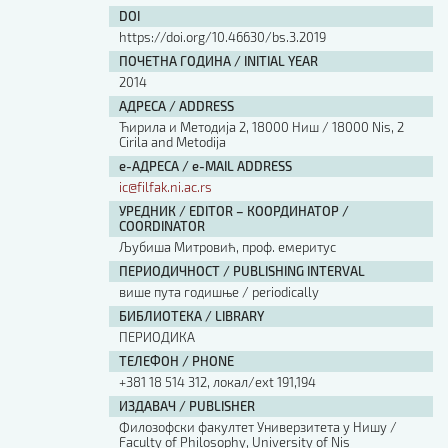
DOI
https://doi.org/10.46630/bs.3.2019
ПОЧЕТНА ГОДИНА / INITIAL YEAR
2014
АДРЕСА / ADDRESS
Ћирила и Методија 2, 18000 Ниш / 18000 Nis, 2
Cirila and Metodija
е-АДРЕСА / e-MAIL ADDRESS
ic@filfak.ni.ac.rs
УРЕДНИК / EDITOR – КООРДИНАТОР /
COORDINATOR
Љубиша Митровић, проф. емеритус
ПЕРИОДИЧНОСТ / PUBLISHING INTERVAL
више пута годишње / periodically
БИБЛИОТЕКА / LIBRARY
ПЕРИОДИКА
ТЕЛЕФОН / PHONE
+381 18 514 312, локал/ext 191,194
ИЗДАВАЧ / PUBLISHER
Филозофски факултет Универзитета у Нишу /
Faculty of Philosophy, University of Nis