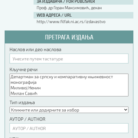
ЗА ИЗДАВАЧА / FOR PUBLISHER
Проф. др Горан Максимовић, декан
WEB АДРЕСА / URL
http://www.filfak.ni.ac.rs/izdavastvo
ПРЕТРАГА ИЗДАЊА
Наслов или део наслова
Кључне речи
Тип издања
АУТОР / AUTHOR