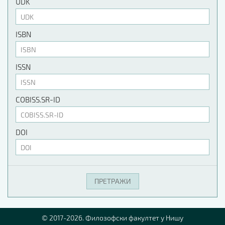
UDK
ISBN
ISSN
COBISS.SR-ID
DOI
© 2017-2026. Филозофски факултет у Нишу