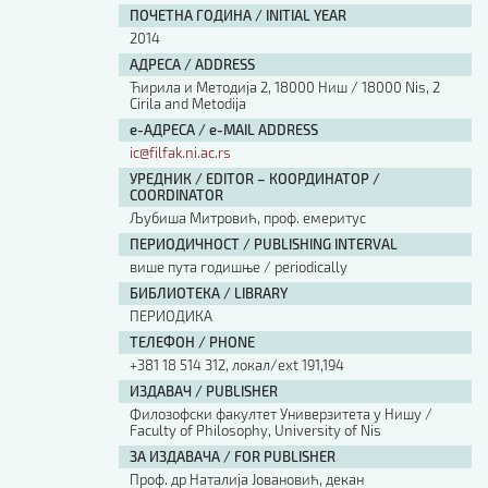
ПОЧЕТНА ГОДИНА / INITIAL YEAR
2014
АДРЕСА / ADDRESS
Ћирила и Методија 2, 18000 Ниш / 18000 Nis, 2
Cirila and Metodija
е-АДРЕСА / e-MAIL ADDRESS
ic@filfak.ni.ac.rs
УРЕДНИК / EDITOR – КООРДИНАТОР /
COORDINATOR
Љубиша Митровић, проф. емеритус
ПЕРИОДИЧНОСТ / PUBLISHING INTERVAL
више пута годишње / periodically
БИБЛИОТЕКА / LIBRARY
ПЕРИОДИКА
ТЕЛЕФОН / PHONE
+381 18 514 312, локал/ext 191,194
ИЗДАВАЧ / PUBLISHER
Филозофски факултет Универзитета у Нишу /
Faculty of Philosophy, University of Nis
ЗА ИЗДАВАЧА / FOR PUBLISHER
Проф. др Наталија Јовановић, декан