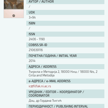
АУТОР / AUTHOR
/
UDK
3+94
ISBN
/
ISSN
2406 - 1190
COBISS.SR-ID
210639116
ПОЧЕТНА ГОДИНА / INITIAL YEAR
2014
АДРЕСА / ADDRESS
Ћирила и Методија 2, 18000 Ниш / 18000 Nis, 2
Cirila and Metodija
е-АДРЕСА / e-MAIL ADDRESS
ic@filfak.ni.ac.rs
УРЕДНИК / EDITOR – КООРДИНАТОР /
COORDINATOR
Доц. др Гордана Ђигић
ПЕРИОДИЧНОСТ / PUBLISHING INTERVAL