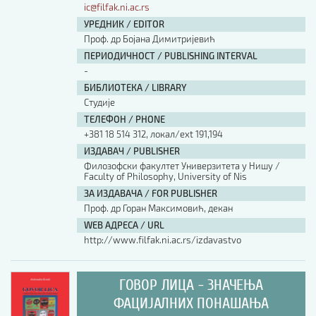
ic@filfak.ni.ac.rs
УРЕДНИК / EDITOR
Проф. др Бојана Димитријевић
ПЕРИОДИЧНОСТ / PUBLISHING INTERVAL
-
БИБЛИОТЕКА / LIBRARY
Студије
ТЕЛЕФОН / PHONE
+381 18 514 312, локал/ext 191,194
ИЗДАВАЧ / PUBLISHER
Филозофски факултет Универзитета у Нишу /
Faculty of Philosophy, University of Nis
ЗА ИЗДАВАЧА / FOR PUBLISHER
Проф. др Горан Максимовић, декан
WEB АДРЕСА / URL
http://www.filfak.ni.ac.rs/izdavastvo
ГОВОР ЛИЦА - ЗНАЧЕЊА
ФАЦИЈАЛНИХ ПОНАШАЊА