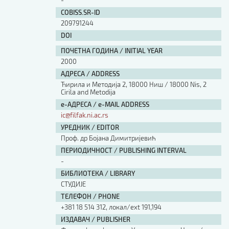
-
Изјава о коришћењу ауторског дела
COBISS.SR-ID
Упутство за бирање лиценце
209791244
Уговор са аутором
DOI
Логотипи
ПОЧЕТНА ГОДИНА / INITIAL YEAR
Шаблон прве стране и импресума [B5, ћир]
2000
Шаблон прве стране и импресума [B5, лат]
Шаблон прве стране и импресума [B5, енг]
АДРЕСА / ADDRESS
Ћирила и Методија 2, 18000 Ниш / 18000 Nis, 2
Етички кодекс
Cirila and Metodija
е-АДРЕСА / e-MAIL ADDRESS
ПРЕТРАГА ИЗДАЊА
ic@filfak.ni.ac.rs
УРЕДНИК / EDITOR
Наслов или део наслова
Проф. др Бојана Димитријевић
ПЕРИОДИЧНОСТ / PUBLISHING INTERVAL
-
Кључне речи
БИБЛИОТЕКА / LIBRARY
СТУДИЈЕ
ТЕЛЕФОН / PHONE
+381 18 514 312, локал/ext 191,194
ИЗДАВАЧ / PUBLISHER
Тип издања