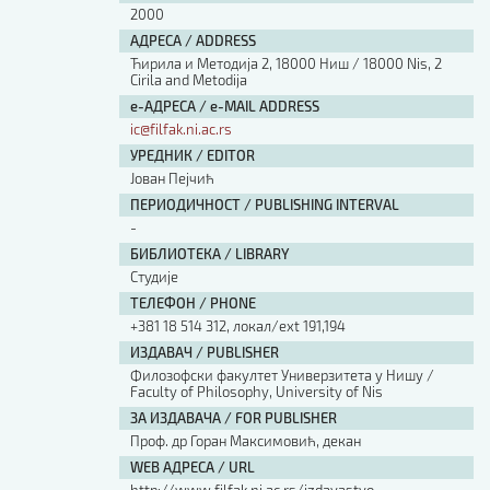
2000
АДРЕСА / ADDRESS
Ћирила и Методија 2, 18000 Ниш / 18000 Nis, 2
Cirila and Metodija
е-АДРЕСА / e-MAIL ADDRESS
ic@filfak.ni.ac.rs
УРЕДНИК / EDITOR
Јован Пејчић
ПЕРИОДИЧНОСТ / PUBLISHING INTERVAL
-
БИБЛИОТЕКА / LIBRARY
Студије
ТЕЛЕФОН / PHONE
+381 18 514 312, локал/ext 191,194
ИЗДАВАЧ / PUBLISHER
Филозофски факултет Универзитета у Нишу /
Faculty of Philosophy, University of Nis
ЗА ИЗДАВАЧА / FOR PUBLISHER
Проф. др Горан Максимовић, декан
WEB АДРЕСА / URL