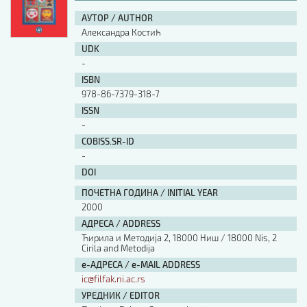
АУТОР / AUTHOR
Александра Костић
UDK
-
ISBN
978-86-7379-318-7
ISSN
-
COBISS.SR-ID
-
DOI
ПОЧЕТНА ГОДИНА / INITIAL YEAR
2000
АДРЕСА / ADDRESS
Ћирила и Методија 2, 18000 Ниш / 18000 Nis, 2
Cirila and Metodija
е-АДРЕСА / e-MAIL ADDRESS
ic@filfak.ni.ac.rs
УРЕДНИК / EDITOR