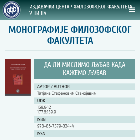
ИЗДАВАЧКИ ЦЕНТАР ФИЛОЗОФСКОГ ФАКУЛТЕТА
У НИШУ
МОНОГРАФИЈЕ ФИЛОЗОФСКОГ
СВА НАША ИЗДАЊА
ФАКУЛТЕТА
ВРСТА ИЗДАЊА:
ГОДИНА ОБЈАВЉИВАЊА:
ДА ЛИ МИСЛИМО ЉУБАВ КАДА
КАЖЕМО ЉУБАВ
ПРЕГЛЕД
АУТОР / AUTHOR
УПУТСТВА
Татјана Стефановић Станојевић
UDK
УПУТСТВА
159.942
177.6:159.9
Правилник о издавачкој делатности
ISBN
Упутство ауторима
978-86-7379-334-4
Упутство уредницима
Изјава о ауторству
ISSN
Изјава о лектури