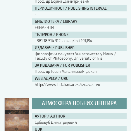
Проф. др Бојана Димитријевић
ПЕРИОДИЧНОСТ / PUBLISHING INTERVAL
-
БИБЛИОТЕКА / LIBRARY
ЕЛЕМЕНТИ
ТЕЛЕФОН / PHONE
+381 18 514 312, локал/ext 191,194
ИЗДАВАЧ / PUBLISHER
Филозофски факултет Универзитета у Нишу /
Faculty of Philosophy, University of Nis
ЗА ИЗДАВАЧА / FOR PUBLISHER
Проф. др Горан Максимовић, декан
WEB АДРЕСА / URL
http://www.filfak.ni.ac.rs/izdavastvo
АТМОСФЕРА НОЋНИХ ЛЕПТИРА
АУТОР / AUTHOR
Србољуб Димитријевић
UDK