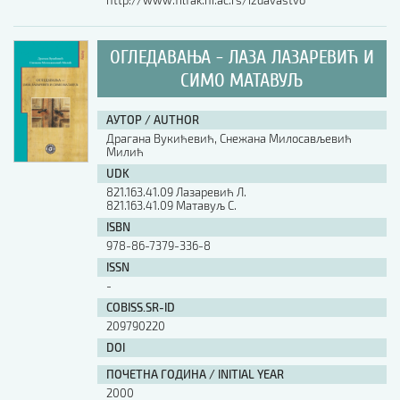
http://www.filfak.ni.ac.rs/izdavastvo
ОГЛЕДАВАЊА - ЛАЗА ЛАЗАРЕВИЋ И
СИМО МАТАВУЉ
АУТОР / AUTHOR
Драгана Вукићевић, Снежана Милосављевић
Милић
UDK
821.163.41.09 Лазаревић Л.
821.163.41.09 Матавуљ С.
ISBN
978-86-7379-336-8
ISSN
-
COBISS.SR-ID
209790220
DOI
ПОЧЕТНА ГОДИНА / INITIAL YEAR
2000