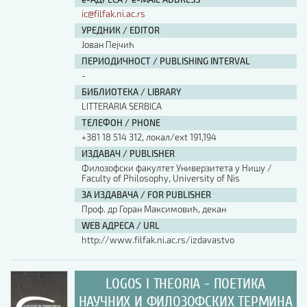
ic@filfak.ni.ac.rs
УРЕДНИК / EDITOR
Јован Пејчић
ПЕРИОДИЧНОСТ / PUBLISHING INTERVAL
-
БИБЛИОТЕКА / LIBRARY
LITTERARIA SERBICA
ТЕЛЕФОН / PHONE
+381 18 514 312, локал/ext 191,194
ИЗДАВАЧ / PUBLISHER
Филозофски факултет Универзитета у Нишу /
Faculty of Philosophy, University of Nis
ЗА ИЗДАВАЧА / FOR PUBLISHER
Проф. др Горан Максимовић, декан
WEB АДРЕСА / URL
http://www.filfak.ni.ac.rs/izdavastvo
LOGOS I THEORIA - ПОЕТИКА
НАУЧНИХ И ФИЛОЗОФСКИХ ТЕРМИНА