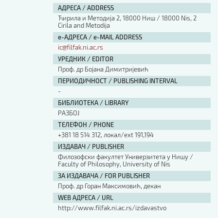
АДРЕСА / ADDRESS
Ћирила и Методија 2, 18000 Ниш / 18000 Nis, 2
Cirila and Metodija
е-АДРЕСА / e-MAIL ADDRESS
ic@filfak.ni.ac.rs
УРЕДНИК / EDITOR
Проф. др Бојана Димитријевић
ПЕРИОДИЧНОСТ / PUBLISHING INTERVAL
-
БИБЛИОТЕКА / LIBRARY
РАЗБОЈ
ТЕЛЕФОН / PHONE
+381 18 514 312, локал/ext 191,194
ИЗДАВАЧ / PUBLISHER
Филозофски факултет Универзитета у Нишу /
Faculty of Philosophy, University of Nis
ЗА ИЗДАВАЧА / FOR PUBLISHER
Проф. др Горан Максимовић, декан
WEB АДРЕСА / URL
http://www.filfak.ni.ac.rs/izdavastvo