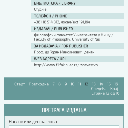
БИБЛИОТЕКА / LIBRARY
Студије
ТЕЛЕФОН / PHONE
+381 18 514 312, локал/ext 191,194
ИЗДАВАЧ / PUBLISHER
Филозофски факултет Универзитета у Нишу /
Faculty of Philosophy, University of Nis
ЗА ИЗДАВАЧА / FOR PUBLISHER
Проф. др Горан Максимовић, декан
WEB АДРЕСА / URL
http://www.filfak.ni.ac.rs/izdavastvo
Старт
Претходна
7
8
9
10
11
12
13
14
15
16
Следећа
Крај
Страна 12 од 16
ПРЕТРАГА ИЗДАЊА
Наслов или део наслова