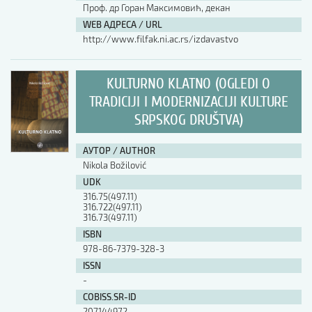
Проф. др Горан Максимовић, декан
WEB АДРЕСА / URL
http://www.filfak.ni.ac.rs/izdavastvo
KULTURNO KLATNO (OGLEDI O
TRADICIJI I MODERNIZACIJI KULTURE
SRPSKOG DRUŠTVA)
АУТОР / AUTHOR
Nikola Božilović
UDK
316.75(497.11)
316.722(497.11)
316.73(497.11)
ISBN
978-86-7379-328-3
ISSN
-
COBISS.SR-ID
207144972