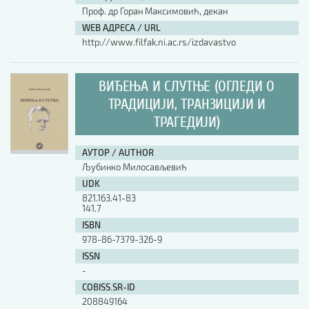
Проф. др Горан Максимовић, декан
WEB АДРЕСА / URL
http://www.filfak.ni.ac.rs/izdavastvo
ВИЂЕЊА И СЛУТЊЕ (ОГЛЕДИ О
ТРАДИЦИЈИ, ТРАНЗИЦИЈИ И
ТРАГЕДИЈИ)
АУТОР / AUTHOR
Љубинко Милосављевић
UDK
821.163.41-83
141.7
ISBN
978-86-7379-326-9
ISSN
-
COBISS.SR-ID
208849164