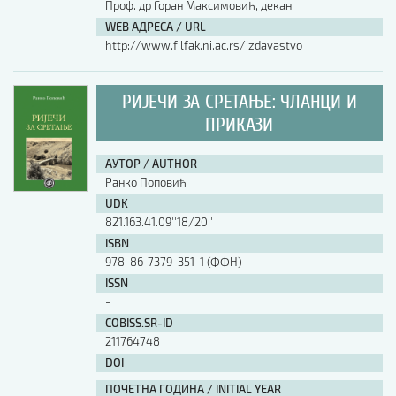
Проф. др Горан Максимовић, декан
WEB АДРЕСА / URL
http://www.filfak.ni.ac.rs/izdavastvo
РИЈЕЧИ ЗА СРЕТАЊЕ: ЧЛАНЦИ И
ПРИКАЗИ
АУТОР / AUTHOR
Ранко Поповић
UDK
821.163.41.09''18/20''
ISBN
978-86-7379-351-1 (ФФН)
ISSN
-
COBISS.SR-ID
211764748
DOI
ПОЧЕТНА ГОДИНА / INITIAL YEAR