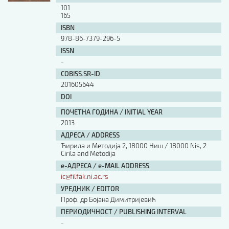
101
165
ISBN
978-86-7379-296-5
ISSN
-
COBISS.SR-ID
201605644
DOI
ПОЧЕТНА ГОДИНА / INITIAL YEAR
2013
АДРЕСА / ADDRESS
Ћирила и Методија 2, 18000 Ниш / 18000 Nis, 2
Cirila and Metodija
е-АДРЕСА / e-MAIL ADDRESS
ic@filfak.ni.ac.rs
УРЕДНИК / EDITOR
Проф. др Бојана Димитријевић
ПЕРИОДИЧНОСТ / PUBLISHING INTERVAL
-