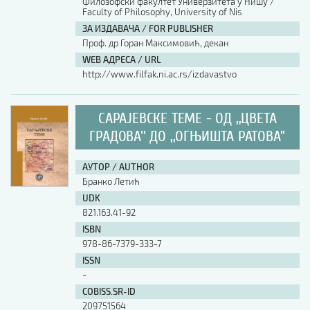
Филозофски факултет Универзитета у Нишу /
Faculty of Philosophy, University of Nis
АУТОР / AUTHOR
ЗА ИЗДАВАЧА / FOR PUBLISHER
Проф. др Горан Максимовић, декан
WEB АДРЕСА / URL
UDK
http://www.filfak.ni.ac.rs/izdavastvo
САРАЈЕВСКЕ ТЕМЕ - ОД ,,ЦВЕТА
ISBN
ГРАДОВА'' ДО ,,ОГЊИШТА РАТОВА''
ISSN
АУТОР / AUTHOR
Бранко Летић
UDK
COBISS.SR-ID
821.163.41-92
ISBN
978-86-7379-333-7
DOI
ISSN
-
COBISS.SR-ID
209751564