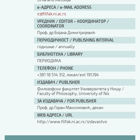
е-АДРЕСА / e-MAIL ADDRESS
ic@filfak.ni.ac.rs
УРЕДНИК / EDITOR – КООРДИНАТОР /
COORDINATOR
Проф. др Бојана Димитријевић
ПЕРИОДИЧНОСТ / PUBLISHING INTERVAL
годишње / annually
БИБЛИОТЕКА / LIBRARY
ПЕРИОДИКА
ТЕЛЕФОН / PHONE
+381 18 514 312, локал/ext 191,194
ИЗДАВАЧ / PUBLISHER
Филозофски факултет Универзитета у Нишу /
Faculty of Philosophy, University of Nis
ЗА ИЗДАВАЧА / FOR PUBLISHER
Проф. др Горан Максимовић, декан
WEB АДРЕСА / URL
http://www.filfak.ni.ac.rs/izdavastvo