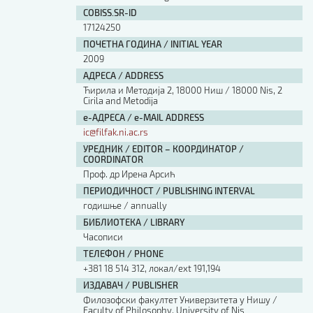
Изјава о коришћењу ауторског дела
COBISS.SR-ID
Упутство за бирање лиценце
17124250
Уговор са аутором
ПОЧЕТНА ГОДИНА / INITIAL YEAR
Логотипи
2009
Шаблон прве стране и импресума [B5, ћир]
АДРЕСА / ADDRESS
Шаблон прве стране и импресума [B5, лат]
Ћирила и Методија 2, 18000 Ниш / 18000 Nis, 2
Шаблон прве стране и импресума [B5, енг]
Cirila and Metodija
е-АДРЕСА / e-MAIL ADDRESS
Етички кодекс
ic@filfak.ni.ac.rs
УРЕДНИК / EDITOR – КООРДИНАТОР /
ПРЕТРАГА ИЗДАЊА
COORDINATOR
Проф. др Ирена Арсић
Наслов или део наслова
ПЕРИОДИЧНОСТ / PUBLISHING INTERVAL
годишње / annually
БИБЛИОТЕКА / LIBRARY
Кључне речи
Часописи
ТЕЛЕФОН / PHONE
+381 18 514 312, локал/ext 191,194
ИЗДАВАЧ / PUBLISHER
Филозофски факултет Универзитета у Нишу /
Тип издања
Faculty of Philosophy, University of Nis