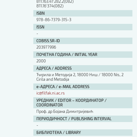
811.163.41'282.2(082)
811.16'374(082)
ISBN
978-86-7379-315-3
ISSN
-
COBISS.SR-ID
203977996
ПОЧЕТНА ГОДИНА / INITIAL YEAR
2000
АДРЕСА / ADDRESS
Ћирила и Методија 2, 18000 Ниш / 18000 Nis, 2
Cirila and Metodija
е-АДРЕСА / e-MAIL ADDRESS
ic@filfak.ni.ac.rs
УРЕДНИК / EDITOR – КООРДИНАТОР /
COORDINATOR
Проф. др Бојана Димитријевић
ПЕРИОДИЧНОСТ / PUBLISHING INTERVAL
-
БИБЛИОТЕКА / LIBRARY