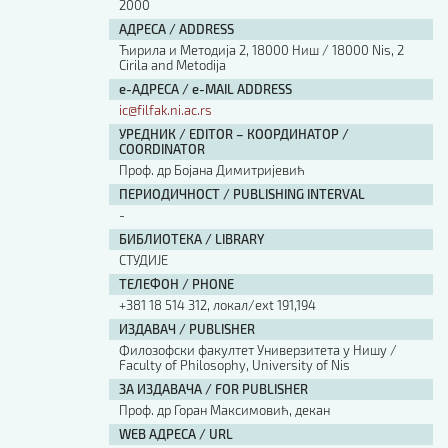
2000
АДРЕСА / ADDRESS
Ћирила и Методија 2, 18000 Ниш / 18000 Nis, 2
Cirila and Metodija
е-АДРЕСА / e-MAIL ADDRESS
ic@filfak.ni.ac.rs
УРЕДНИК / EDITOR – КООРДИНАТОР /
COORDINATOR
Проф. др Бојана Димитријевић
ПЕРИОДИЧНОСТ / PUBLISHING INTERVAL
-
БИБЛИОТЕКА / LIBRARY
СТУДИЈЕ
ТЕЛЕФОН / PHONE
+381 18 514 312, локал/ext 191,194
ИЗДАВАЧ / PUBLISHER
Филозофски факултет Универзитета у Нишу /
Faculty of Philosophy, University of Nis
ЗА ИЗДАВАЧА / FOR PUBLISHER
Проф. др Горан Максимовић, декан
WEB АДРЕСА / URL