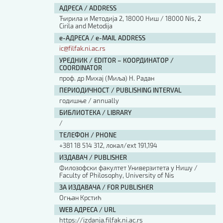
АДРЕСА / ADDRESS
Ћирила и Методија 2, 18000 Ниш / 18000 Nis, 2
Cirila and Metodija
е-АДРЕСА / e-MAIL ADDRESS
ic@filfak.ni.ac.rs
УРЕДНИК / EDITOR – КООРДИНАТОР /
COORDINATOR
проф. др Михај (Миља) Н. Радан
ПЕРИОДИЧНОСТ / PUBLISHING INTERVAL
годишње / annually
БИБЛИОТЕКА / LIBRARY
/
ТЕЛЕФОН / PHONE
+381 18 514 312, локал/ext 191,194
ИЗДАВАЧ / PUBLISHER
Филозофски факултет Универзитета у Нишу /
Faculty of Philosophy, University of Nis
ЗА ИЗДАВАЧА / FOR PUBLISHER
Огњан Крстић
WEB АДРЕСА / URL
https://izdanja.filfak.ni.ac.rs