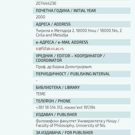
207444236
ПОЧЕТНА ГОДИНА / INITIAL YEAR
2000
АДРЕСА / ADDRESS
Ћирила и Методија 2, 18000 Ниш / 18000 Nis, 2
Cirila and Metodija
е-АДРЕСА / e-MAIL ADDRESS
ic@filfak.ni.ac.rs
УРЕДНИК / EDITOR – КООРДИНАТОР /
COORDINATOR
Проф. др Бојана Димитријевић
ПЕРИОДИЧНОСТ / PUBLISHING INTERVAL
-
БИБЛИОТЕКА / LIBRARY
ТЕМЕ
ТЕЛЕФОН / PHONE
+381 18 514 312, локал/ext 191,194
ИЗДАВАЧ / PUBLISHER
Филозофски факултет Универзитета у Нишу /
Faculty of Philosophy, University of Nis
ЗА ИЗДАВАЧА / FOR PUBLISHER