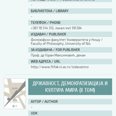
-
БИБЛИОТЕКА / LIBRARY
-
ТЕЛЕФОН / PHONE
+381 18 514 312, локал/ext 191,194
ИЗДАВАЧ / PUBLISHER
Филозофски факултет Универзитета у Нишу /
Faculty of Philosophy, University of Nis
ЗА ИЗДАВАЧА / FOR PUBLISHER
Проф. др Горан Максимовић, декан
WEB АДРЕСА / URL
http://www.filfak.ni.ac.rs/izdavastvo
ДРЖАВНОСТ, ДЕМОКРАТИЗАЦИЈА И
КУЛТУРА МИРА (II ТОМ)
АУТОР / AUTHOR
-
UDK