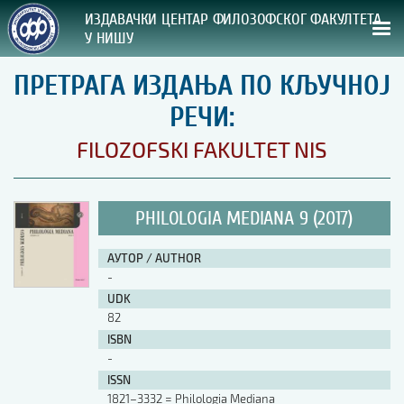
ИЗДАВАЧКИ ЦЕНТАР ФИЛОЗОФСКОГ ФАКУЛТЕТА
У НИШУ
ПРЕТРАГА ИЗДАЊА ПО КЉУЧНОЈ
СВА НАША ИЗДАЊА
РЕЧИ:
ВРСТА ИЗДАЊА:
FILOZOFSKI FAKULTET NIS
ГОДИНА ОБЈАВЉИВАЊА:
PHILOLOGIA MEDIANA 9 (2017)
ПРЕГЛЕД
АУТОР / AUTHOR
УПУТСТВА
-
UDK
УПУТСТВА
82
Правилник о издавачкој делатности
ISBN
Упутство ауторима
-
Упутство уредницима
ISSN
Изјава о ауторству
1821–3332 = Philologia Mediana
Изјава о лектури