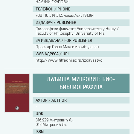
НАУЧНИ СКУПОВИ
ТЕЛЕФОН / PHONE
+381 18 514 312, локал/ext 191,194
ИЗДАВАЧ / PUBLISHER
Филозофски факултет Универзитета у Нишу /
Faculty of Philosophy, University of Nis
ЗА ИЗДАВАЧА / FOR PUBLISHER
Проф. др Горан Максимовић, декан
WEB АДРЕСА / URL
http://www.filfak.ni.ac.rs/izdavastvo
ЉУБИША МИТРОВИЋ: БИО-
БИБЛИОГРАФИЈА
АУТОР / AUTHOR
-
UDK
316:929 Митровић Љ.
012 Митровић Љ.
ISBN