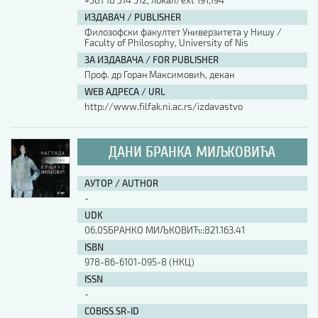
+381 18 514 312, локал/ext 191,194
ИЗДАВАЧ / PUBLISHER
Филозофски факултет Универзитета у Нишу /
Faculty of Philosophy, University of Nis
ЗА ИЗДАВАЧА / FOR PUBLISHER
Проф. др Горан Максимовић, декан
WEB АДРЕСА / URL
http://www.filfak.ni.ac.rs/izdavastvo
ДАНИ БРАНКА МИЉКОВИЋА
АУТОР / AUTHOR
-
UDK
06.05БРАНКО МИЉКОВИЋ::821.163.41
ISBN
978-86-6101-095-8 (НКЦ)
ISSN
-
COBISS.SR-ID