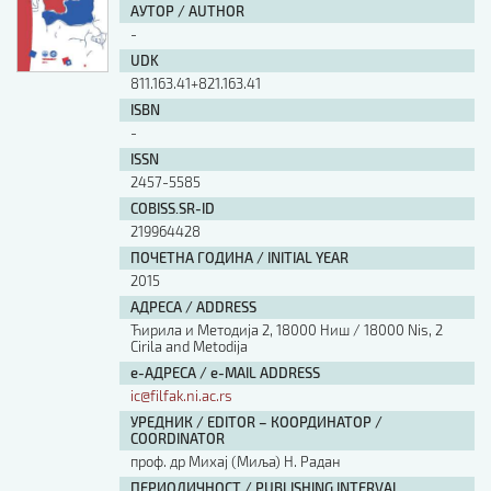
АУТОР / AUTHOR
-
UDK
811.163.41+821.163.41
ISBN
-
ISSN
2457-5585
COBISS.SR-ID
219964428
ПОЧЕТНА ГОДИНА / INITIAL YEAR
2015
АДРЕСА / ADDRESS
Ћирила и Методија 2, 18000 Ниш / 18000 Nis, 2
Cirila and Metodija
е-АДРЕСА / e-MAIL ADDRESS
ic@filfak.ni.ac.rs
УРЕДНИК / EDITOR – КООРДИНАТОР /
COORDINATOR
проф. др Михај (Миља) Н. Радан
ПЕРИОДИЧНОСТ / PUBLISHING INTERVAL