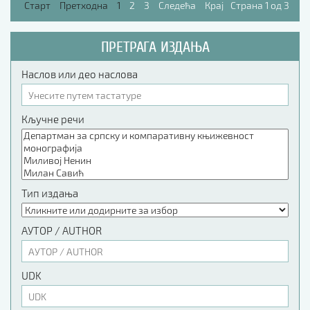
Старт
Претходна
1
2
3
Следећа
Крај
Страна 1 од 3
ПРЕТРАГА ИЗДАЊА
Наслов или део наслова
Кључне речи
Тип издања
АУТОР / AUTHOR
UDK