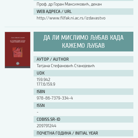
Проф. др Горан Максимовић, декан
WEB АДРЕСА / URL
http://www.filfak.ni.ac.rs/izdavastvo
ДА ЛИ МИСЛИМО ЉУБАВ КАДА
КАЖЕМО ЉУБАВ
АУТОР / AUTHOR
Татјана Стефановић Станојевић
UDK
159.942
177.6:159.9
ISBN
978-86-7379-334-4
ISSN
-
COBISS.SR-ID
209791244
ПОЧЕТНА ГОДИНА / INITIAL YEAR