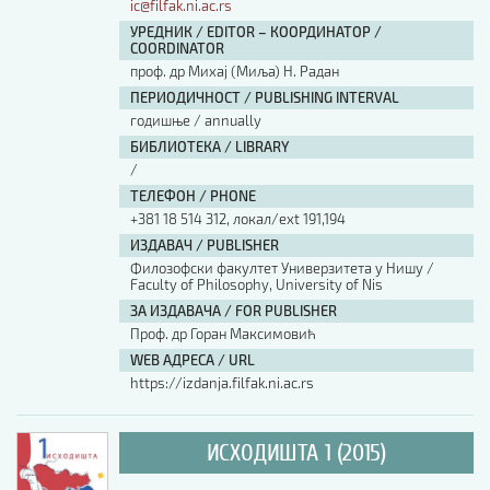
ic@filfak.ni.ac.rs
УРЕДНИК / EDITOR – КООРДИНАТОР /
COORDINATOR
проф. др Михај (Миља) Н. Радан
ПЕРИОДИЧНОСТ / PUBLISHING INTERVAL
годишње / annually
БИБЛИОТЕКА / LIBRARY
/
ТЕЛЕФОН / PHONE
+381 18 514 312, локал/ext 191,194
ИЗДАВАЧ / PUBLISHER
Филозофски факултет Универзитета у Нишу /
Faculty of Philosophy, University of Nis
ЗА ИЗДАВАЧА / FOR PUBLISHER
Проф. др Горан Максимовић
WEB АДРЕСА / URL
https://izdanja.filfak.ni.ac.rs
ИСХОДИШТА 1 (2015)