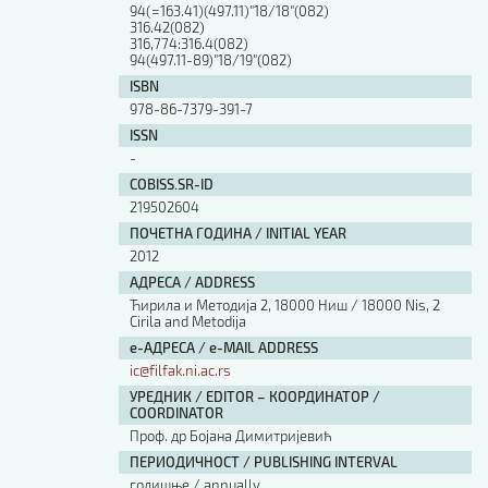
94(=163.41)(497.11)"18/18"(082)
316.42(082)
316,774:316.4(082)
94(497.11-89)"18/19"(082)
ISBN
978-86-7379-391-7
ISSN
-
COBISS.SR-ID
219502604
ПОЧЕТНА ГОДИНА / INITIAL YEAR
2012
АДРЕСА / ADDRESS
Ћирила и Методија 2, 18000 Ниш / 18000 Nis, 2
Cirila and Metodija
е-АДРЕСА / e-MAIL ADDRESS
ic@filfak.ni.ac.rs
УРЕДНИК / EDITOR – КООРДИНАТОР /
COORDINATOR
Проф. др Бојана Димитријевић
ПЕРИОДИЧНОСТ / PUBLISHING INTERVAL
годишње / annually