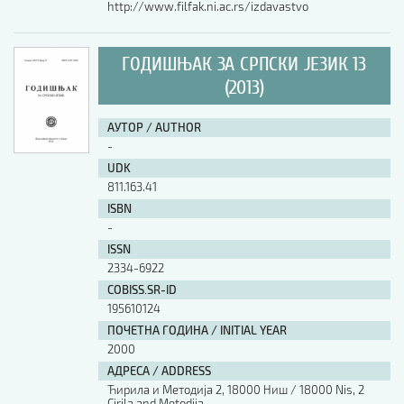
http://www.filfak.ni.ac.rs/izdavastvo
ГОДИШЊАК ЗА СРПСКИ ЈЕЗИК 13
(2013)
АУТОР / AUTHOR
-
UDK
811.163.41
ISBN
-
ISSN
2334-6922
COBISS.SR-ID
195610124
ПОЧЕТНА ГОДИНА / INITIAL YEAR
2000
АДРЕСА / ADDRESS
Ћирила и Методија 2, 18000 Ниш / 18000 Nis, 2
Cirila and Metodija