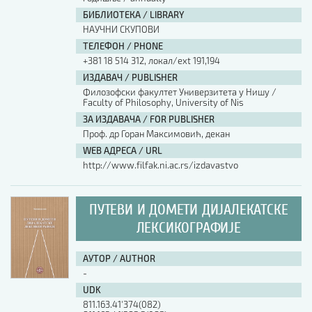
БИБЛИОТЕКА / LIBRARY
НАУЧНИ СКУПОВИ
ТЕЛЕФОН / PHONE
+381 18 514 312, локал/ext 191,194
ИЗДАВАЧ / PUBLISHER
Филозофски факултет Универзитета у Нишу /
Faculty of Philosophy, University of Nis
ЗА ИЗДАВАЧА / FOR PUBLISHER
Проф. др Горан Максимовић, декан
WEB АДРЕСА / URL
http://www.filfak.ni.ac.rs/izdavastvo
ПУТЕВИ И ДОМЕТИ ДИЈАЛЕКАТСКЕ
ЛЕКСИКОГРАФИЈЕ
АУТОР / AUTHOR
-
UDK
811.163.41'374(082)