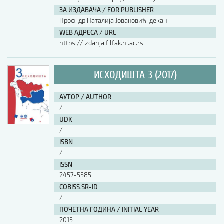
ЗА ИЗДАВАЧА / FOR PUBLISHER
АУТОР / AUTHOR
Проф. др Наталија Јовановић, декан
WEB АДРЕСА / URL
https://izdanja.filfak.ni.ac.rs
UDK
ИСХОДИШТА 3 (2017)
ISBN
АУТОР / AUTHOR
/
ISSN
UDK
/
ISBN
COBISS.SR-ID
/
ISSN
2457-5585
DOI
COBISS.SR-ID
/
ПОЧЕТНА ГОДИНА / INITIAL YEAR
2015