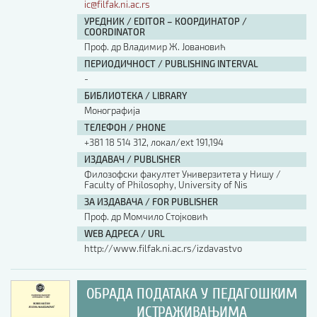
ic@filfak.ni.ac.rs
УРЕДНИК / EDITOR – КООРДИНАТОР /
COORDINATOR
Проф. др Владимир Ж. Јовановић
ПЕРИОДИЧНОСТ / PUBLISHING INTERVAL
-
БИБЛИОТЕКА / LIBRARY
Монографија
ТЕЛЕФОН / PHONE
+381 18 514 312, локал/ext 191,194
ИЗДАВАЧ / PUBLISHER
Филозофски факултет Универзитета у Нишу /
Faculty of Philosophy, University of Nis
ЗА ИЗДАВАЧА / FOR PUBLISHER
Проф. др Момчило Стојковић
WEB АДРЕСА / URL
http://www.filfak.ni.ac.rs/izdavastvo
ОБРАДА ПОДАТАКА У ПЕДАГОШКИМ
ИСТРАЖИВАЊИМА