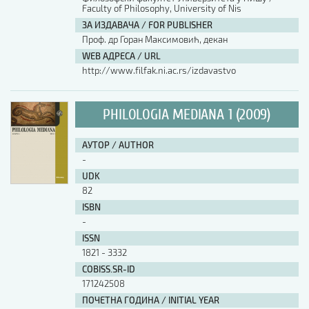
Faculty of Philosophy, University of Nis
ЗА ИЗДАВАЧА / FOR PUBLISHER
Проф. др Горан Максимовић, декан
WEB АДРЕСА / URL
http://www.filfak.ni.ac.rs/izdavastvo
PHILOLOGIA MEDIANA 1 (2009)
АУТОР / AUTHOR
-
UDK
82
ISBN
-
ISSN
1821 - 3332
COBISS.SR-ID
171242508
ПОЧЕТНА ГОДИНА / INITIAL YEAR