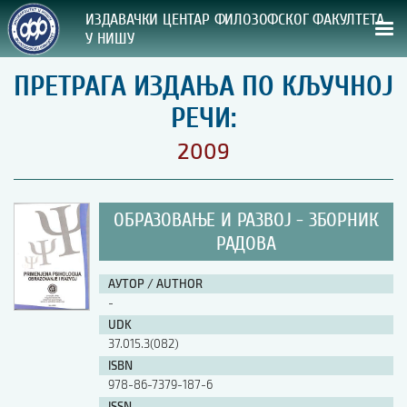
ИЗДАВАЧКИ ЦЕНТАР ФИЛОЗОФСКОГ ФАКУЛТЕТА
У НИШУ
ПРЕТРАГА ИЗДАЊА ПО КЉУЧНОЈ
СВА НАША ИЗДАЊА
РЕЧИ:
ВРСТА ИЗДАЊА:
2009
ГОДИНА ОБЈАВЉИВАЊА:
ОБРАЗОВАЊЕ И РАЗВОЈ - ЗБОРНИК
ПРЕГЛЕД
РАДОВА
УПУТСТВА
АУТОР / AUTHOR
-
УПУТСТВА
UDK
Правилник о издавачкој делатности
37.015.3(082)
Упутство ауторима
ISBN
Упутство уредницима
978-86-7379-187-6
Изјава о ауторству
Изјава о лектури
ISSN