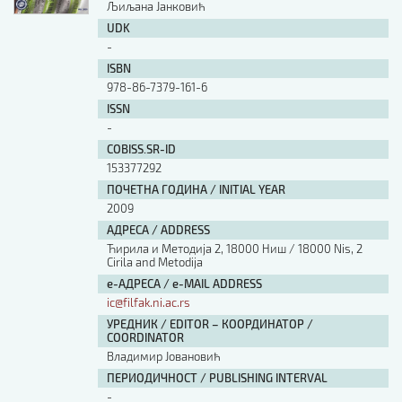
Љиљана Јанковић
UDK
-
ISBN
978-86-7379-161-6
ISSN
-
COBISS.SR-ID
153377292
ПОЧЕТНА ГОДИНА / INITIAL YEAR
2009
АДРЕСА / ADDRESS
Ћирила и Методија 2, 18000 Ниш / 18000 Nis, 2
Cirila and Metodija
е-АДРЕСА / e-MAIL ADDRESS
ic@filfak.ni.ac.rs
УРЕДНИК / EDITOR – КООРДИНАТОР /
COORDINATOR
Владимир Јовановић
ПЕРИОДИЧНОСТ / PUBLISHING INTERVAL
-