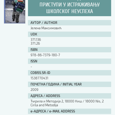
ПРИСТУПИ У ИСТРАЖИВАЊУ
ШКОЛСКОГ НЕУСПЕХА
АУТОР / AUTHOR
Јелена Максимовић
UDK
371.136
371.26
ISBN
978-86-7379-180-7
ISSN
-
COBISS.SR-ID
1538770431
ПОЧЕТНА ГОДИНА / INITIAL YEAR
2009
АДРЕСА / ADDRESS
Ћирила и Методија 2, 18000 Ниш / 18000 Nis, 2
Cirila and Metodija
е-АДРЕСА / e-MAIL ADDRESS