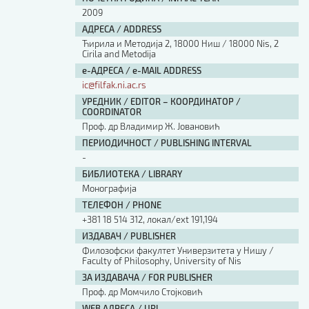
2009
АДРЕСА / ADDRESS
Ћирила и Методија 2, 18000 Ниш / 18000 Nis, 2
Cirila and Metodija
е-АДРЕСА / e-MAIL ADDRESS
ic@filfak.ni.ac.rs
УРЕДНИК / EDITOR – КООРДИНАТОР /
COORDINATOR
Проф. др Владимир Ж. Јовановић
ПЕРИОДИЧНОСТ / PUBLISHING INTERVAL
-
БИБЛИОТЕКА / LIBRARY
Монографија
ТЕЛЕФОН / PHONE
+381 18 514 312, локал/ext 191,194
ИЗДАВАЧ / PUBLISHER
Филозофски факултет Универзитета у Нишу /
Faculty of Philosophy, University of Nis
ЗА ИЗДАВАЧА / FOR PUBLISHER
Проф. др Момчило Стојковић
WEB АДРЕСА / URL