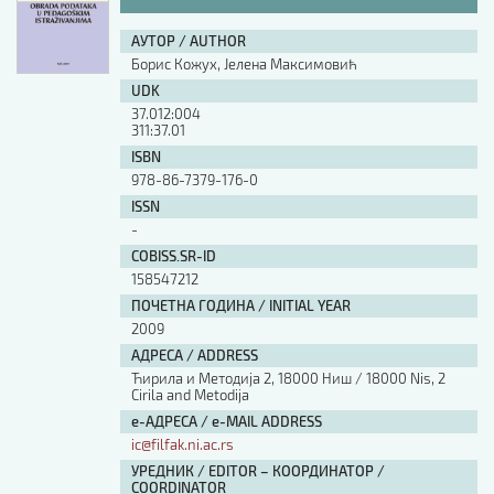
АУТОР / AUTHOR
Борис Кожух, Јелена Максимовић
UDK
37.012:004
311:37.01
ISBN
978-86-7379-176-0
ISSN
-
COBISS.SR-ID
158547212
ПОЧЕТНА ГОДИНА / INITIAL YEAR
2009
АДРЕСА / ADDRESS
Ћирила и Методија 2, 18000 Ниш / 18000 Nis, 2
Cirila and Metodija
е-АДРЕСА / e-MAIL ADDRESS
ic@filfak.ni.ac.rs
УРЕДНИК / EDITOR – КООРДИНАТОР /
COORDINATOR