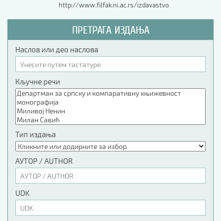
http://www.filfak.ni.ac.rs/izdavastvo
ПРЕТРАГА ИЗДАЊА
Наслов или део наслова
Кључне речи
Тип издања
АУТОР / AUTHOR
UDK