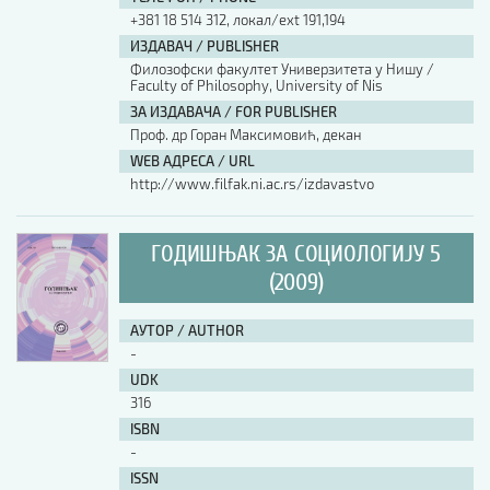
+381 18 514 312, локал/ext 191,194
ИЗДАВАЧ / PUBLISHER
Филозофски факултет Универзитета у Нишу /
Faculty of Philosophy, University of Nis
ЗА ИЗДАВАЧА / FOR PUBLISHER
Проф. др Горан Максимовић, декан
WEB АДРЕСА / URL
http://www.filfak.ni.ac.rs/izdavastvo
ГОДИШЊАК ЗА СОЦИОЛОГИЈУ 5
(2009)
АУТОР / AUTHOR
-
UDK
316
ISBN
-
ISSN