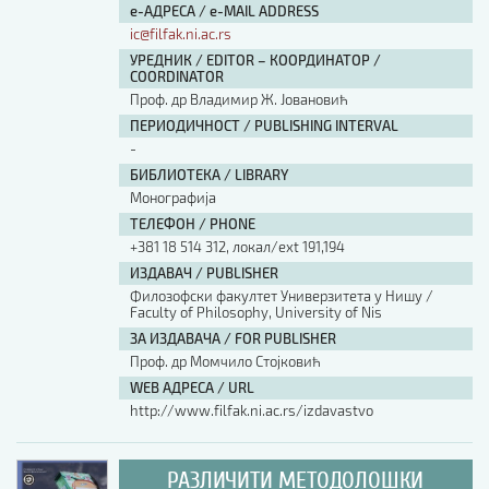
е-АДРЕСА / e-MAIL ADDRESS
ic@filfak.ni.ac.rs
УРЕДНИК / EDITOR – КООРДИНАТОР /
COORDINATOR
Проф. др Владимир Ж. Јовановић
ПЕРИОДИЧНОСТ / PUBLISHING INTERVAL
-
БИБЛИОТЕКА / LIBRARY
Монографија
ТЕЛЕФОН / PHONE
+381 18 514 312, локал/ext 191,194
ИЗДАВАЧ / PUBLISHER
Филозофски факултет Универзитета у Нишу /
Faculty of Philosophy, University of Nis
ЗА ИЗДАВАЧА / FOR PUBLISHER
Проф. др Момчило Стојковић
WEB АДРЕСА / URL
http://www.filfak.ni.ac.rs/izdavastvo
РАЗЛИЧИТИ МЕТОДОЛОШКИ