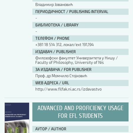
Владимир Јовановић
ПЕРИОДИЧНОСТ / PUBLISHING INTERVAL
-
БИБЛИОТЕКА / LIBRARY
-
ТЕЛЕФОН / PHONE
+381 18 514 312, локал/ext 191,194
ИЗДАВАЧ / PUBLISHER
Филозофски факултет Универзитета у Нишу /
Faculty of Philosophy, University of Nis
ЗА ИЗДАВАЧА / FOR PUBLISHER
Проф. др Момчило Стојковић
WEB АДРЕСА / URL
http://www.filfak.ni.ac.rs/izdavastvo
ADVANCED AND PROFICIENCY USAGE
FOR EFL STUDENTS
АУТОР / AUTHOR