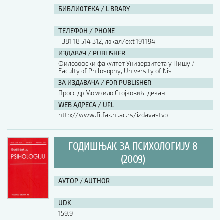
БИБЛИОТЕКА / LIBRARY
-
ТЕЛЕФОН / PHONE
+381 18 514 312, локал/ext 191,194
ИЗДАВАЧ / PUBLISHER
Филозофски факултет Универзитета у Нишу /
Faculty of Philosophy, University of Nis
ЗА ИЗДАВАЧА / FOR PUBLISHER
Проф. др Момчило Стојковић, декан
WEB АДРЕСА / URL
http://www.filfak.ni.ac.rs/izdavastvo
ГОДИШЊАК ЗА ПСИХОЛОГИЈУ 8
(2009)
АУТОР / AUTHOR
-
UDK
159.9