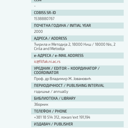
Изјава о коришћењу ауторског дела
-
Упутство за бирање лиценце
COBISS.SR-ID
Уговор са аутором
1538880767
Логотипи
ПОЧЕТНА ГОДИНА / INITIAL YEAR
Шаблон прве стране и импресума [B5, ћир]
2000
Шаблон прве стране и импресума [B5, лат]
АДРЕСА / ADDRESS
Шаблон прве стране и импресума [B5, енг]
Ћирила и Методија 2, 18000 Ниш / 18000 Nis, 2
Cirila and Metodija
Етички кодекс
е-АДРЕСА / e-MAIL ADDRESS
ic@filfak.ni.ac.rs
ПРЕТРАГА ИЗДАЊА
УРЕДНИК / EDITOR – КООРДИНАТОР /
COORDINATOR
Наслов или део наслова
Проф. др Владимир Ж. Јовановић
ПЕРИОДИЧНОСТ / PUBLISHING INTERVAL
годишње / annually
Кључне речи
БИБЛИОТЕКА / LIBRARY
Зборник
ТЕЛЕФОН / PHONE
+381 18 514 312, локал/ext 191,194
Тип издања
ИЗДАВАЧ / PUBLISHER