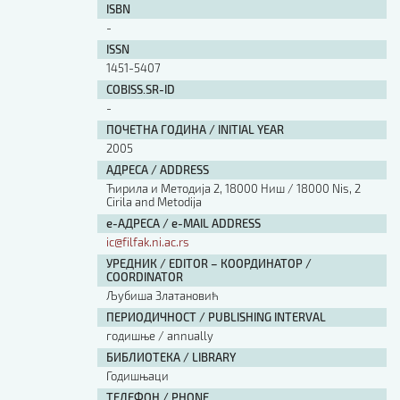
ISBN
-
ISSN
1451-5407
COBISS.SR-ID
-
ПОЧЕТНА ГОДИНА / INITIAL YEAR
2005
АДРЕСА / ADDRESS
Ћирила и Методија 2, 18000 Ниш / 18000 Nis, 2
Cirila and Metodija
е-АДРЕСА / e-MAIL ADDRESS
ic@filfak.ni.ac.rs
УРЕДНИК / EDITOR – КООРДИНАТОР /
COORDINATOR
Љубиша Златановић
ПЕРИОДИЧНОСТ / PUBLISHING INTERVAL
годишње / annually
БИБЛИОТЕКА / LIBRARY
Годишњаци
ТЕЛЕФОН / PHONE