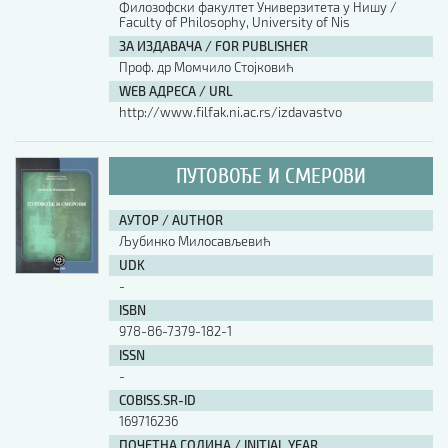
Филозофски факултет Универзитета у Нишу /
Faculty of Philosophy, University of Nis
АУТОР / AUTHOR
ЗА ИЗДАВАЧА / FOR PUBLISHER
Проф. др Момчило Стојковић
WEB АДРЕСА / URL
UDK
http://www.filfak.ni.ac.rs/izdavastvo
ISBN
ПУТОВОЂЕ И СМЕРОВИ
АУТОР / AUTHOR
ISSN
Љубинко Милосављевић
UDK
-
COBISS.SR-ID
ISBN
978-86-7379-182-1
ISSN
DOI
-
COBISS.SR-ID
169716236
ПОЧЕТНА ГОДИНА / INITIAL YEAR