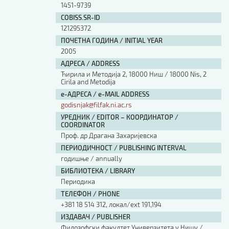
1451-9739
COBISS.SR-ID
121295372
ПОЧЕТНА ГОДИНА / INITIAL YEAR
2005
АДРЕСА / ADDRESS
Ћирила и Методија 2, 18000 Ниш / 18000 Nis, 2
Cirila and Metodija
е-АДРЕСА / e-MAIL ADDRESS
godisnjak@filfak.ni.ac.rs
УРЕДНИК / EDITOR – КООРДИНАТОР /
COORDINATOR
Проф. др Драгана Захаријевска
ПЕРИОДИЧНОСТ / PUBLISHING INTERVAL
годишње / annually
БИБЛИОТЕКА / LIBRARY
Периодика
ТЕЛЕФОН / PHONE
+381 18 514 312, локал/ext 191,194
ИЗДАВАЧ / PUBLISHER
Филозофски факултет Универзитета у Нишу /