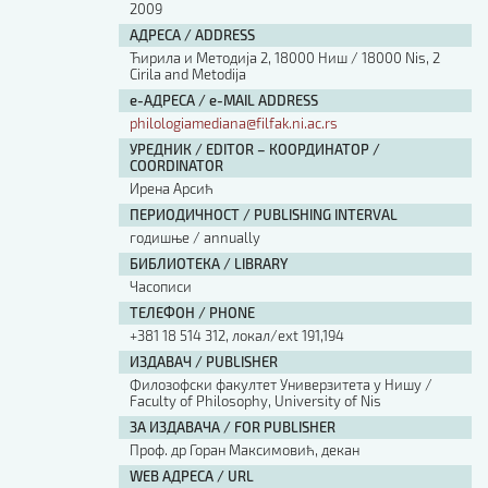
2009
АДРЕСА / ADDRESS
Ћирила и Методија 2, 18000 Ниш / 18000 Nis, 2
Cirila and Metodija
е-АДРЕСА / e-MAIL ADDRESS
philologiamediana@filfak.ni.ac.rs
УРЕДНИК / EDITOR – КООРДИНАТОР /
COORDINATOR
Ирена Арсић
ПЕРИОДИЧНОСТ / PUBLISHING INTERVAL
годишње / annually
БИБЛИОТЕКА / LIBRARY
Часописи
ТЕЛЕФОН / PHONE
+381 18 514 312, локал/ext 191,194
ИЗДАВАЧ / PUBLISHER
Филозофски факултет Универзитета у Нишу /
Faculty of Philosophy, University of Nis
ЗА ИЗДАВАЧА / FOR PUBLISHER
Проф. др Горан Максимовић, декан
WEB АДРЕСА / URL