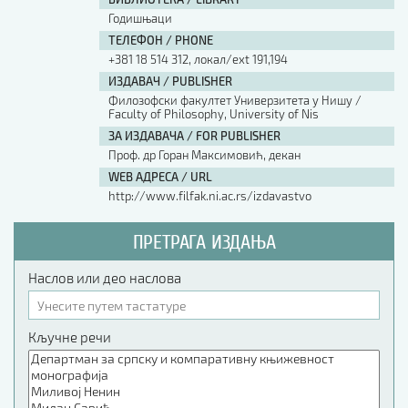
Годишњаци
ТЕЛЕФОН / PHONE
+381 18 514 312, локал/ext 191,194
ИЗДАВАЧ / PUBLISHER
Филозофски факултет Универзитета у Нишу /
Faculty of Philosophy, University of Nis
ЗА ИЗДАВАЧА / FOR PUBLISHER
Проф. др Горан Максимовић, декан
WEB АДРЕСА / URL
http://www.filfak.ni.ac.rs/izdavastvo
ПРЕТРАГА ИЗДАЊА
Наслов или део наслова
Кључне речи