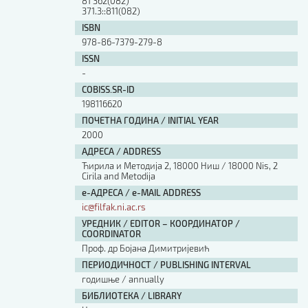
81'362(082)
Изјава о коришћењу ауторског дела
371.3::811(082)
Упутство за бирање лиценце
ISBN
Уговор са аутором
978-86-7379-279-8
Логотипи
ISSN
-
Шаблон прве стране и импресума [B5, ћир]
Шаблон прве стране и импресума [B5, лат]
COBISS.SR-ID
Шаблон прве стране и импресума [B5, енг]
198116620
Етички кодекс
ПОЧЕТНА ГОДИНА / INITIAL YEAR
2000
АДРЕСА / ADDRESS
ПРЕТРАГА ИЗДАЊА
Ћирила и Методија 2, 18000 Ниш / 18000 Nis, 2
Cirila and Metodija
Наслов или део наслова
е-АДРЕСА / e-MAIL ADDRESS
ic@filfak.ni.ac.rs
УРЕДНИК / EDITOR – КООРДИНАТОР /
Кључне речи
COORDINATOR
Проф. др Бојана Димитријевић
ПЕРИОДИЧНОСТ / PUBLISHING INTERVAL
годишње / annually
БИБЛИОТЕКА / LIBRARY
Тип издања