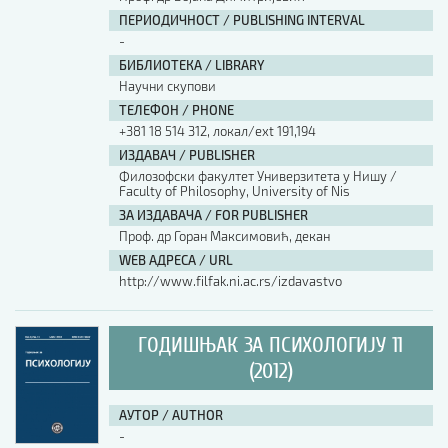
ПЕРИОДИЧНОСТ / PUBLISHING INTERVAL
-
БИБЛИОТЕКА / LIBRARY
Научни скупови
ТЕЛЕФОН / PHONE
+381 18 514 312, локал/ext 191,194
ИЗДАВАЧ / PUBLISHER
Филозофски факултет Универзитета у Нишу /
Faculty of Philosophy, University of Nis
ЗА ИЗДАВАЧА / FOR PUBLISHER
Проф. др Горан Максимовић, декан
WEB АДРЕСА / URL
http://www.filfak.ni.ac.rs/izdavastvo
ГОДИШЊАК ЗА ПСИХОЛОГИЈУ 11
(2012)
АУТОР / AUTHOR
-