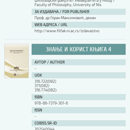
Филозофски факултет Универзитета у Нишу /
Faculty of Philosophy, University of Nis
ЗА ИЗДАВАЧА / FOR PUBLISHER
Проф. др Горан Максимовић, декан
WEB АДРЕСА / URL
http://www.filfak.ni.ac.rs/izdavastvo
ЗНАЊЕ И КОРИСТ КЊИГА 4
АУТОР / AUTHOR
-
UDK
316.722(082)
371(082)
316.774(082)
ISBN
978-86-7379-301-6
ISSN
-
COBISS.SR-ID
202540044