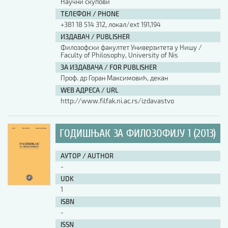
Научни скупови
ТЕЛЕФОН / PHONE
АУТОР / AUTHOR
+381 18 514 312, локал/ext 191,194
ИЗДАВАЧ / PUBLISHER
Филозофски факултет Универзитета у Нишу /
UDK
Faculty of Philosophy, University of Nis
ЗА ИЗДАВАЧА / FOR PUBLISHER
Проф. др Горан Максимовић, декан
ISBN
WEB АДРЕСА / URL
http://www.filfak.ni.ac.rs/izdavastvo
ISSN
ГОДИШЊАК ЗА ФИЛОЗОФИЈУ 1 (2013)
COBISS.SR-ID
АУТОР / AUTHOR
-
UDK
DOI
1
ISBN
-
ISSN