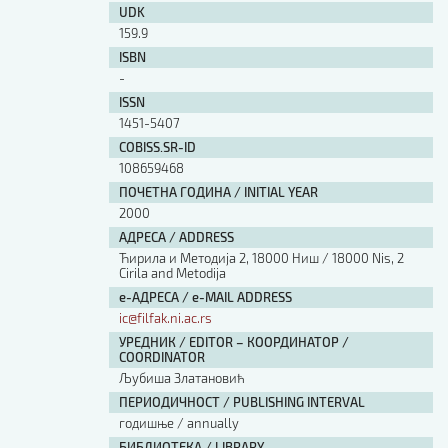
UDK
159.9
ISBN
-
ISSN
1451-5407
COBISS.SR-ID
108659468
ПОЧЕТНА ГОДИНА / INITIAL YEAR
2000
АДРЕСА / ADDRESS
Ћирила и Методија 2, 18000 Ниш / 18000 Nis, 2
Cirila and Metodija
е-АДРЕСА / e-MAIL ADDRESS
ic@filfak.ni.ac.rs
УРЕДНИК / EDITOR – КООРДИНАТОР /
COORDINATOR
Љубиша Златановић
ПЕРИОДИЧНОСТ / PUBLISHING INTERVAL
годишње / annually
БИБЛИОТЕКА / LIBRARY