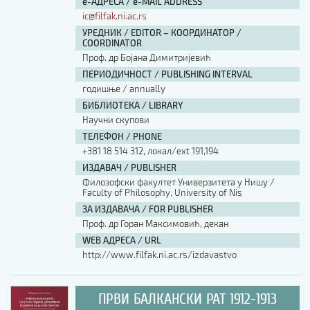
е-АДРЕСА / e-MAIL ADDRESS
ic@filfak.ni.ac.rs
УРЕДНИК / EDITOR – КООРДИНАТОР /
COORDINATOR
Проф. др Бојана Димитријевић
ПЕРИОДИЧНОСТ / PUBLISHING INTERVAL
годишње / annually
БИБЛИОТЕКА / LIBRARY
Научни скупови
ТЕЛЕФОН / PHONE
+381 18 514 312, локал/ext 191,194
ИЗДАВАЧ / PUBLISHER
Филозофски факултет Универзитета у Нишу /
Faculty of Philosophy, University of Nis
ЗА ИЗДАВАЧА / FOR PUBLISHER
Проф. др Горан Максимовић, декан
WEB АДРЕСА / URL
http://www.filfak.ni.ac.rs/izdavastvo
ПРВИ БАЛКАНСКИ РАТ 1912-1913