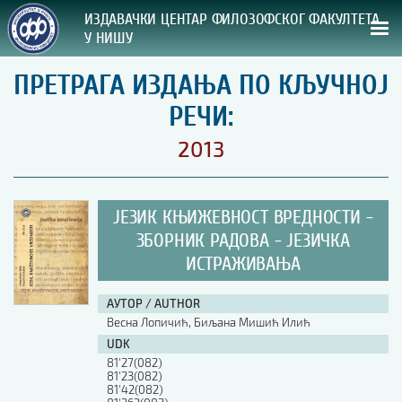
ИЗДАВАЧКИ ЦЕНТАР ФИЛОЗОФСКОГ ФАКУЛТЕТА
У НИШУ
ПРЕТРАГА ИЗДАЊА ПО КЉУЧНОЈ
СВА НАША ИЗДАЊА
РЕЧИ:
ВРСТА ИЗДАЊА:
2013
ГОДИНА ОБЈАВЉИВАЊА:
ЈЕЗИК КЊИЖЕВНОСТ ВРЕДНОСТИ -
ПРЕГЛЕД
ЗБОРНИК РАДОВА - ЈЕЗИЧКА
ИСТРАЖИВАЊА
УПУТСТВА
УПУТСТВА
АУТОР / AUTHOR
Весна Лопичић, Биљана Мишић Илић
Правилник о издавачкој делатности
UDK
Упутство ауторима
81'27(082)
Упутство уредницима
81'23(082)
Изјава о ауторству
81'42(082)
Изјава о лектури