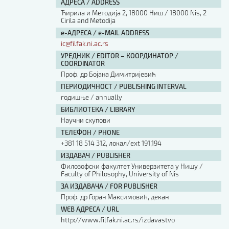
АДРЕСА / ADDRESS
Ћирила и Методија 2, 18000 Ниш / 18000 Nis, 2
Cirila and Metodija
е-АДРЕСА / e-MAIL ADDRESS
ic@filfak.ni.ac.rs
УРЕДНИК / EDITOR – КООРДИНАТОР /
COORDINATOR
Проф. др Бојана Димитријевић
ПЕРИОДИЧНОСТ / PUBLISHING INTERVAL
годишње / annually
БИБЛИОТЕКА / LIBRARY
Научни скупови
ТЕЛЕФОН / PHONE
+381 18 514 312, локал/ext 191,194
ИЗДАВАЧ / PUBLISHER
Филозофски факултет Универзитета у Нишу /
Faculty of Philosophy, University of Nis
ЗА ИЗДАВАЧА / FOR PUBLISHER
Проф. др Горан Максимовић, декан
WEB АДРЕСА / URL
http://www.filfak.ni.ac.rs/izdavastvo