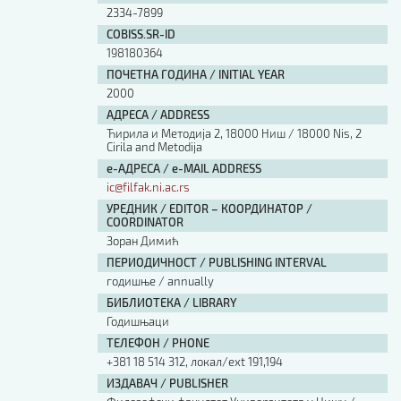
2334-7899
COBISS.SR-ID
198180364
ПОЧЕТНА ГОДИНА / INITIAL YEAR
2000
АДРЕСА / ADDRESS
Ћирила и Методија 2, 18000 Ниш / 18000 Nis, 2
Cirila and Metodija
е-АДРЕСА / e-MAIL ADDRESS
ic@filfak.ni.ac.rs
УРЕДНИК / EDITOR – КООРДИНАТОР /
COORDINATOR
Зоран Димић
ПЕРИОДИЧНОСТ / PUBLISHING INTERVAL
годишње / annually
БИБЛИОТЕКА / LIBRARY
Годишњаци
ТЕЛЕФОН / PHONE
+381 18 514 312, локал/ext 191,194
ИЗДАВАЧ / PUBLISHER