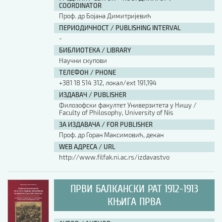
COORDINATOR
Проф. др Бојана Димитријевић
ПЕРИОДИЧНОСТ / PUBLISHING INTERVAL
-
БИБЛИОТЕКА / LIBRARY
Научни скупови
ТЕЛЕФОН / PHONE
+381 18 514 312, локал/ext 191,194
ИЗДАВАЧ / PUBLISHER
Филозофски факултет Универзитета у Нишу /
Faculty of Philosophy, University of Nis
ЗА ИЗДАВАЧА / FOR PUBLISHER
Проф. др Горан Максимовић, декан
WEB АДРЕСА / URL
http://www.filfak.ni.ac.rs/izdavastvo
ПРВИ БАЛКАНСКИ РАТ 1912-1913
КЊИГА ПРВА