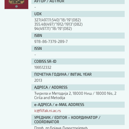
АУТОР / AUTHOR
-
UDK
327(497.11:540)”18/19”(082)
355.48(497)”1912/1913”(082)
94(497.11)”18/19”(082)
ISBN
978-86-7379-289-7
ISSN
-
COBISS.SR-ID
199512332
ПОЧЕТНА ГОДИНА / INITIAL YEAR
2013
АДРЕСА / ADDRESS
Ћирила и Методија 2, 18000 Ниш / 18000 Nis, 2
Cirila and Metodija
е-АДРЕСА / e-MAIL ADDRESS
ic@filfak.ni.ac.rs
УРЕДНИК / EDITOR – КООРДИНАТОР /
COORDINATOR
Проф. др Бојана Димитријевић