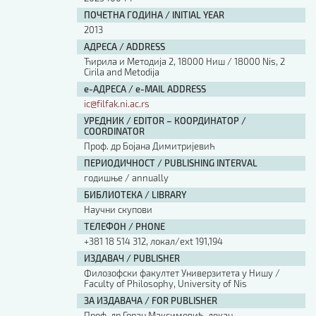
ПОЧЕТНА ГОДИНА / INITIAL YEAR
2013
АДРЕСА / ADDRESS
Ћирила и Методија 2, 18000 Ниш / 18000 Nis, 2
Cirila and Metodija
е-АДРЕСА / e-MAIL ADDRESS
ic@filfak.ni.ac.rs
УРЕДНИК / EDITOR – КООРДИНАТОР /
COORDINATOR
Проф. др Бојана Димитријевић
ПЕРИОДИЧНОСТ / PUBLISHING INTERVAL
годишње / annually
БИБЛИОТЕКА / LIBRARY
Научни скупови
ТЕЛЕФОН / PHONE
+381 18 514 312, локал/ext 191,194
ИЗДАВАЧ / PUBLISHER
Филозофски факултет Универзитета у Нишу /
Faculty of Philosophy, University of Nis
ЗА ИЗДАВАЧА / FOR PUBLISHER
Проф. др Горан Максимовић, декан