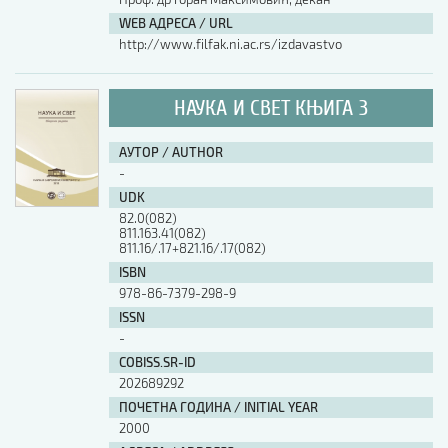
WEB АДРЕСА / URL
http://www.filfak.ni.ac.rs/izdavastvo
НАУКА И СВЕТ КЊИГА 3
АУТОР / AUTHOR
-
UDK
82.0(082)
811.163.41(082)
811.16/.17+821.16/.17(082)
ISBN
978-86-7379-298-9
ISSN
-
COBISS.SR-ID
202689292
ПОЧЕТНА ГОДИНА / INITIAL YEAR
2000