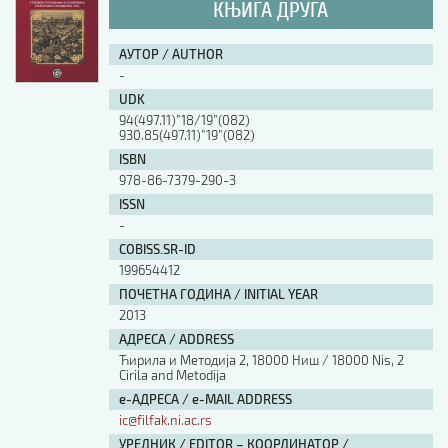
КЊИГА ДРУГА
АУТОР / AUTHOR
-
UDK
94(497.11)”18/19”(082)
930.85(497.11)”19”(082)
ISBN
978-86-7379-290-3
ISSN
-
COBISS.SR-ID
199654412
ПОЧЕТНА ГОДИНА / INITIAL YEAR
2013
АДРЕСА / ADDRESS
Ћирила и Методија 2, 18000 Ниш / 18000 Nis, 2
Cirila and Metodija
е-АДРЕСА / e-MAIL ADDRESS
ic@filfak.ni.ac.rs
УРЕДНИК / EDITOR – КООРДИНАТОР /