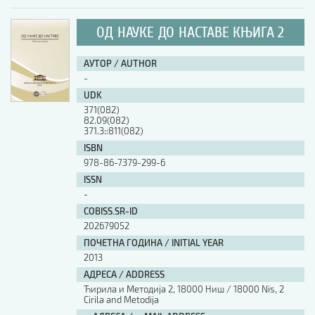
ОД НАУКЕ ДО НАСТАВЕ КЊИГА 2
АУТОР / AUTHOR
-
UDK
371(082)
82.09(082)
371.3::811(082)
ISBN
978-86-7379-299-6
ISSN
-
COBISS.SR-ID
202679052
ПОЧЕТНА ГОДИНА / INITIAL YEAR
2013
АДРЕСА / ADDRESS
Ћирила и Методија 2, 18000 Ниш / 18000 Nis, 2
Cirila and Metodija