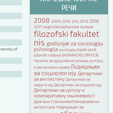
РЕЧИ
2008
2016
2009
2010
2013
2012
2017
balkanske sinteze
anglistika
filozofski fakultet
nis
godisnjak za sociologiju
psihologija
ersity of
srpski jezik
sociologija
zbornik radova
БАЛКАНСКЕ СИНТЕЗЕ
Часопис за друштвена питања, културу
Годишњак
и регионални развој
за социологију
Департман
за англистику
Департман за
педагогију
Департман за социологију
Департман за српску и
компаративну књижевност
Драгана СтјепановићЗахаријевски
годишњак за
англистика