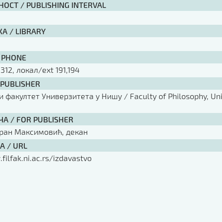
ОСТ / PUBLISHING INTERVAL
А / LIBRARY
 PHONE
 312, локал/ext 191,194
 PUBLISHER
факултет Универзитета у Нишу / Faculty of Philosophy, Univ
ЧА / FOR PUBLISHER
оран Максимовић, декан
А / URL
filfak.ni.ac.rs/izdavastvo