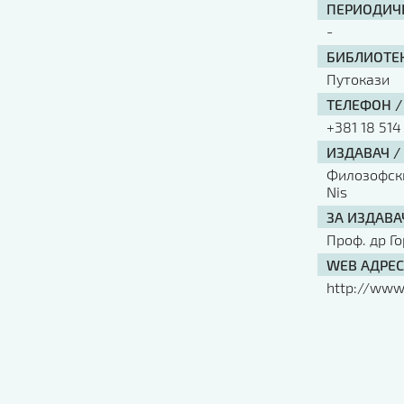
ПЕРИОДИЧН
-
БИБЛИОТЕК
Путокази
ТЕЛЕФОН /
+381 18 514
ИЗДАВАЧ /
Филозофски 
Nis
ЗА ИЗДАВА
Проф. др Г
WEB АДРЕС
http://www.