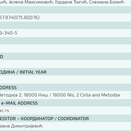
ић, Јелена Максимовић, Гордана Ђигић, Снежана Божић
57.874(075.8)(076)
9-340-5
ID
ДИНА / INITIAL YEAR
ADDRESS
тодија 2, 18000 Ниш / 18000 Nis, 2 Cirila and Metodija
/ e-MAIL ADDRESS
ac.rs
 EDITOR – КООРДИНАТОР / COORDINATOR
ојана Димитријевић