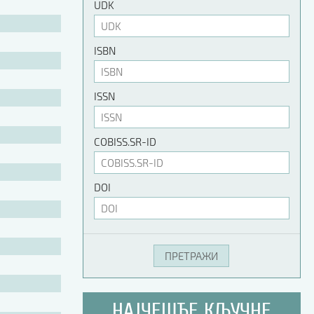
UDK
ISBN
ISSN
COBISS.SR-ID
DOI
НАЈЧЕШЋЕ КЉУЧНЕ