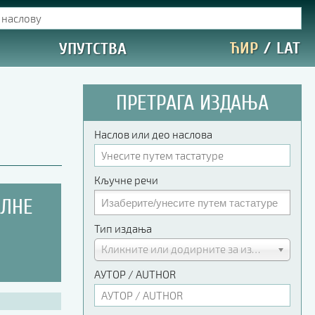
ЋИР
/
LAT
УПУТСТВА
ПРЕТРАГА ИЗДАЊА
Наслов или део наслова
Кључне речи
АЛНЕ
Тип издања
Кликните или додирните за избор
АУТОР / AUTHOR