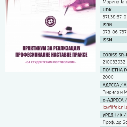
Марина Јањ
UDK
371.38:37-0
ISBN
978-86-737
ISSN
-
COBISS.SR-
210033932
ПОЧЕТНА ГО
2000
АДРЕСА / 
Ћирила и Ме
е-АДРЕСА 
ic@filfak.ni.
УРЕДНИК /
Проф. др Б