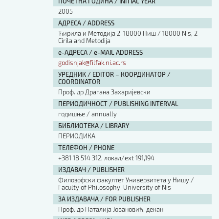
ПОЧЕТНА ГОДИНА / INITIAL YEAR
2005
АДРЕСА / ADDRESS
Ћирила и Методија 2, 18000 Ниш / 18000 Nis, 2
Cirila and Metodija
е-АДРЕСА / e-MAIL ADDRESS
godisnjak@filfak.ni.ac.rs
УРЕДНИК / EDITOR – КООРДИНАТОР /
COORDINATOR
Проф. др Драгана Захаријевски
ПЕРИОДИЧНОСТ / PUBLISHING INTERVAL
годишње / annually
БИБЛИОТЕКА / LIBRARY
ПЕРИОДИКА
ТЕЛЕФОН / PHONE
+381 18 514 312, локал/ext 191,194
ИЗДАВАЧ / PUBLISHER
Филозофски факултет Универзитета у Нишу /
Faculty of Philosophy, University of Nis
ЗА ИЗДАВАЧА / FOR PUBLISHER
Проф. др Наталија Јовановић, декан