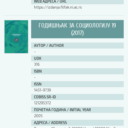
WEB АДРЕСА / URL
https://izdanja.filfak.ni.ac.rs
ГОДИШЊАК ЗА СОЦИОЛОГИЈУ 19
(2017)
АУТОР / AUTHOR
-
UDK
316
ISBN
-
ISSN
1451-9739
COBISS.SR-ID
121295372
ПОЧЕТНА ГОДИНА / INITIAL YEAR
2005
АДРЕСА / ADDRESS