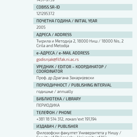
COBISS.SR-ID
121295372
ПОЧЕТНА ГОДИНА / INITIAL YEAR
2005
АДРЕСА / ADDRESS
Ћирила и Методија 2, 18000 Ниш / 18000 Nis, 2
Cirila and Metodija
е-АДРЕСА / e-MAIL ADDRESS
godisnjak@filfak.ni.ac.rs
УРЕДНИК / EDITOR – КООРДИНАТОР /
COORDINATOR
Проф. др Драгана Захаријевски
ПЕРИОДИЧНОСТ / PUBLISHING INTERVAL
годишње / annually
БИБЛИОТЕКА / LIBRARY
ПЕРИОДИКА
ТЕЛЕФОН / PHONE
+381 18 514 312, локал/ext 191,194
ИЗДАВАЧ / PUBLISHER
Филозофски факултет Универзитета у Нишу /