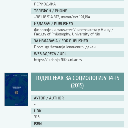
ПЕРИОДИКА
ТЕЛЕФОН / PHONE
+381 18 514 312, локал/ext 191,194
ИЗДАВАЧ / PUBLISHER
Филозофски факултет Универзитета у Нишу /
Faculty of Philosophy, University of Nis
ЗА ИЗДАВАЧА / FOR PUBLISHER
Проф. др Наталија Јовановић, декан
WEB АДРЕСА / URL
https://izdanja.filfak.ni.ac.rs
ГОДИШЊАК ЗА СОЦИОЛОГИЈУ 14-15
(2015)
АУТОР / AUTHOR
-
UDK
316
ISBN