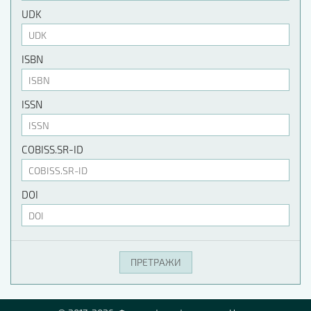
UDK
ISBN
ISSN
COBISS.SR-ID
DOI