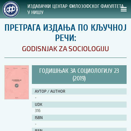
ИЗДАВАЧКИ ЦЕНТАР ФИЛОЗОФСКОГ ФАКУЛТЕТА
У НИШУ
ПРЕТРАГА ИЗДАЊА ПО КЉУЧНОЈ
СВА НАША ИЗДАЊА
РЕЧИ:
ВРСТА ИЗДАЊА:
GODISNJAK ZA SOCIOLOGIJU
ГОДИНА ОБЈАВЉИВАЊА:
ГОДИШЊАК ЗА СОЦИОЛОГИЈУ 23
ПРЕГЛЕД
(2019)
УПУТСТВА
АУТОР / AUTHOR
-
УПУТСТВА
UDK
Правилник о издавачкој делатности
316
Упутство ауторима
ISBN
Упутство уредницима
-
Изјава о ауторству
Изјава о лектури
ISSN