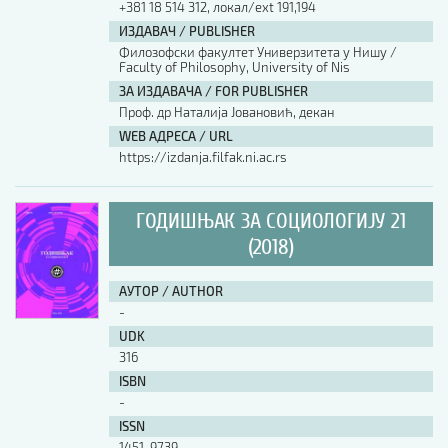
+381 18 514 312, локал/ext 191,194
ИЗДАВАЧ / PUBLISHER
АУТОР / AUTHOR
Филозофски факултет Универзитета у Нишу /
Faculty of Philosophy, University of Nis
ЗА ИЗДАВАЧА / FOR PUBLISHER
UDK
Проф. др Наталија Јовановић, декан
WEB АДРЕСА / URL
https://izdanja.filfak.ni.ac.rs
ISBN
ГОДИШЊАК ЗА СОЦИОЛОГИЈУ 21
ISSN
(2018)
АУТОР / AUTHOR
COBISS.SR-ID
-
UDK
316
DOI
ISBN
-
ISSN
1451-9739