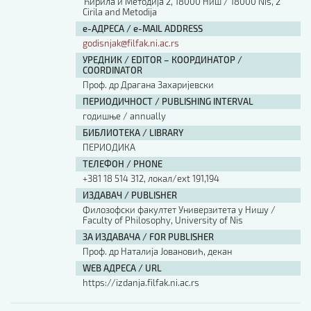
Ћирила и Методија 2, 18000 Ниш / 18000 Nis, 2
Cirila and Metodija
е-АДРЕСА / e-MAIL ADDRESS
godisnjak@filfak.ni.ac.rs
УРЕДНИК / EDITOR – КООРДИНАТОР /
COORDINATOR
Проф. др Драгана Захаријевски
ПЕРИОДИЧНОСТ / PUBLISHING INTERVAL
годишње / annually
БИБЛИОТЕКА / LIBRARY
ПЕРИОДИКА
ТЕЛЕФОН / PHONE
+381 18 514 312, локал/ext 191,194
ИЗДАВАЧ / PUBLISHER
Филозофски факултет Универзитета у Нишу /
Faculty of Philosophy, University of Nis
ЗА ИЗДАВАЧА / FOR PUBLISHER
Проф. др Наталија Јовановић, декан
WEB АДРЕСА / URL
https://izdanja.filfak.ni.ac.rs