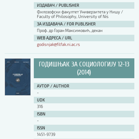
ИЗДАВАЧ / PUBLISHER
Филозофски факултет Универзитета у Нишу /
Faculty of Philosophy, University of Nis
ЗА ИЗДАВАЧА / FOR PUBLISHER
Проф. др Горан Максимовић, декан
WEB АДРЕСА / URL
godisnjak@filfak.ni.ac.rs
ГОДИШЊАК ЗА СОЦИОЛОГИЈУ 12-13
(2014)
АУТОР / AUTHOR
-
UDK
316
ISBN
-
ISSN
1451-9739