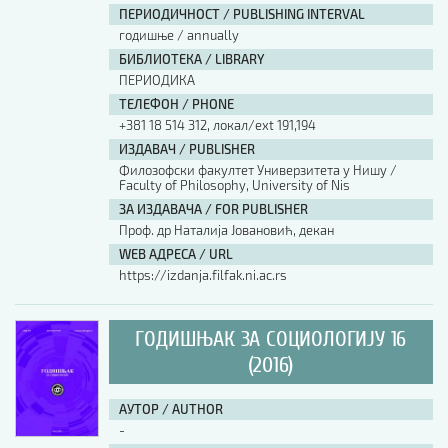
ПЕРИОДИЧНОСТ / PUBLISHING INTERVAL
годишње / annually
БИБЛИОТЕКА / LIBRARY
ПЕРИОДИКА
ТЕЛЕФОН / PHONE
+381 18 514 312, локал/ext 191,194
ИЗДАВАЧ / PUBLISHER
Филозофски факултет Универзитета у Нишу /
Faculty of Philosophy, University of Nis
ЗА ИЗДАВАЧА / FOR PUBLISHER
Проф. др Наталија Јовановић, декан
WEB АДРЕСА / URL
https://izdanja.filfak.ni.ac.rs
ГОДИШЊАК ЗА СОЦИОЛОГИЈУ 16
(2016)
АУТОР / AUTHOR
-