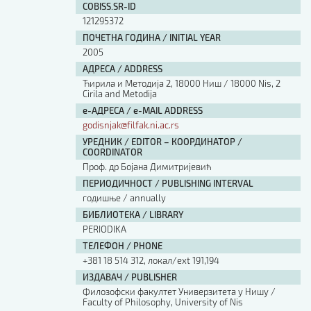
COBISS.SR-ID
121295372
ПОЧЕТНА ГОДИНА / INITIAL YEAR
2005
АДРЕСА / ADDRESS
Ћирила и Методија 2, 18000 Ниш / 18000 Nis, 2
Cirila and Metodija
е-АДРЕСА / e-MAIL ADDRESS
godisnjak@filfak.ni.ac.rs
УРЕДНИК / EDITOR – КООРДИНАТОР /
COORDINATOR
Проф. др Бојана Димитријевић
ПЕРИОДИЧНОСТ / PUBLISHING INTERVAL
годишње / annually
БИБЛИОТЕКА / LIBRARY
PERIODIKA
ТЕЛЕФОН / PHONE
+381 18 514 312, локал/ext 191,194
ИЗДАВАЧ / PUBLISHER
Филозофски факултет Универзитета у Нишу /
Faculty of Philosophy, University of Nis