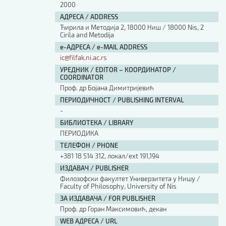
2000
АДРЕСА / ADDRESS
Ћирила и Методија 2, 18000 Ниш / 18000 Nis, 2
Cirila and Metodija
е-АДРЕСА / e-MAIL ADDRESS
ic@filfak.ni.ac.rs
УРЕДНИК / EDITOR – КООРДИНАТОР /
COORDINATOR
Проф. др Бојана Димитријевић
ПЕРИОДИЧНОСТ / PUBLISHING INTERVAL
-
БИБЛИОТЕКА / LIBRARY
ПЕРИОДИКА
ТЕЛЕФОН / PHONE
+381 18 514 312, локал/ext 191,194
ИЗДАВАЧ / PUBLISHER
Филозофски факултет Универзитета у Нишу /
Faculty of Philosophy, University of Nis
ЗА ИЗДАВАЧА / FOR PUBLISHER
Проф. др Горан Максимовић, декан
WEB АДРЕСА / URL