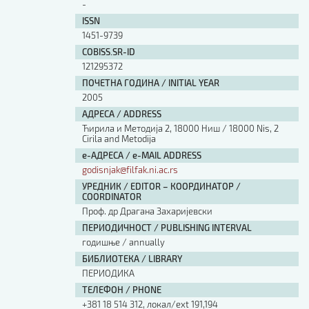
-
ISSN
1451-9739
COBISS.SR-ID
121295372
ПОЧЕТНА ГОДИНА / INITIAL YEAR
2005
АДРЕСА / ADDRESS
Ћирила и Методија 2, 18000 Ниш / 18000 Nis, 2
Cirila and Metodija
е-АДРЕСА / e-MAIL ADDRESS
godisnjak@filfak.ni.ac.rs
УРЕДНИК / EDITOR – КООРДИНАТОР /
COORDINATOR
Проф. др Драгана Захаријевски
ПЕРИОДИЧНОСТ / PUBLISHING INTERVAL
годишње / annually
БИБЛИОТЕКА / LIBRARY
ПЕРИОДИКА
ТЕЛЕФОН / PHONE
+381 18 514 312, локал/ext 191,194