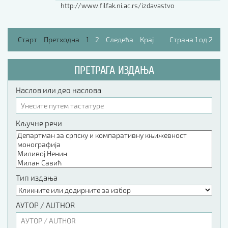
http://www.filfak.ni.ac.rs/izdavastvo
Старт
Претходна
1
2
Следећа
Крај
Страна 1 од 2
ПРЕТРАГА ИЗДАЊА
Наслов или део наслова
Кључне речи
Тип издања
АУТОР / AUTHOR