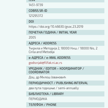
Изјава о коришћењу ауторског дела
1451-9739
Упутство за бирање лиценце
COBISS.SR-ID
Уговор са аутором
121295372
Логотипи
DOI
Шаблон прве стране и импресума [B5, ћир]
https://doi.org/10.46630/gsoc.23.2019
Шаблон прве стране и импресума [B5, лат]
ПОЧЕТНА ГОДИНА / INITIAL YEAR
Шаблон прве стране и импресума [B5, енг]
2005
Етички кодекс
АДРЕСА / ADDRESS
Ћирила и Методија 2, 18000 Ниш / 18000 Nis, 2
Cirila and Metodija
ПРЕТРАГА ИЗДАЊА
е-АДРЕСА / e-MAIL ADDRESS
godisnjak@filfak.ni.ac.rs
Наслов или део наслова
УРЕДНИК / EDITOR – КООРДИНАТОР /
COORDINATOR
Доц. др Mилош Јовановић
Кључне речи
ПЕРИОДИЧНОСТ / PUBLISHING INTERVAL
два пута годишње / semi-annually
БИБЛИОТЕКА / LIBRARY
ПЕРИОДИКА
Тип издања
ТЕЛЕФОН / PHONE