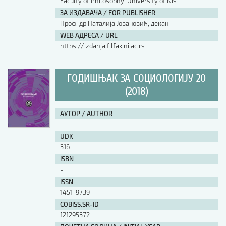
Faculty of Philosophy, University of Nis
ЗА ИЗДАВАЧА / FOR PUBLISHER
Проф. др Наталија Јовановић, декан
WEB АДРЕСА / URL
https://izdanja.filfak.ni.ac.rs
ГОДИШЊАК ЗА СОЦИОЛОГИЈУ 20
(2018)
АУТОР / AUTHOR
-
UDK
316
ISBN
-
ISSN
1451-9739
COBISS.SR-ID
121295372