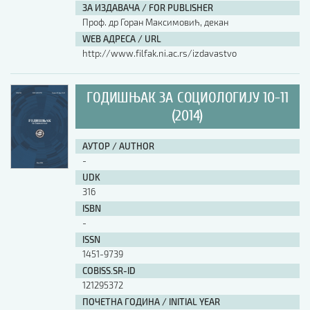
ЗА ИЗДАВАЧА / FOR PUBLISHER
Проф. др Горан Максимовић, декан
WEB АДРЕСА / URL
http://www.filfak.ni.ac.rs/izdavastvo
ГОДИШЊАК ЗА СОЦИОЛОГИЈУ 10-11
(2014)
АУТОР / AUTHOR
-
UDK
316
ISBN
-
ISSN
1451-9739
COBISS.SR-ID
121295372
ПОЧЕТНА ГОДИНА / INITIAL YEAR