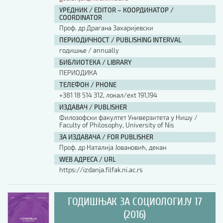
УРЕДНИК / EDITOR – КООРДИНАТОР /
COORDINATOR
Проф. др Драгана Захаријевски
ПЕРИОДИЧНОСТ / PUBLISHING INTERVAL
годишње / annually
БИБЛИОТЕКА / LIBRARY
ПЕРИОДИКА
ТЕЛЕФОН / PHONE
+381 18 514 312, локал/ext 191,194
ИЗДАВАЧ / PUBLISHER
Филозофски факултет Универзитета у Нишу /
Faculty of Philosophy, University of Nis
ЗА ИЗДАВАЧА / FOR PUBLISHER
Проф. др Наталија Јовановић, декан
WEB АДРЕСА / URL
https://izdanja.filfak.ni.ac.rs
ГОДИШЊАК ЗА СОЦИОЛОГИЈУ 17
(2016)