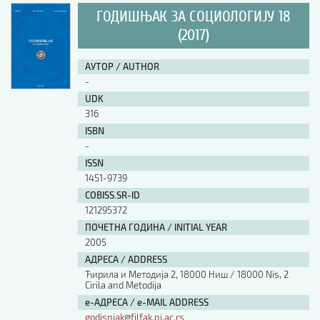
ГОДИШЊАК ЗА СОЦИОЛОГИЈУ 18
(2017)
АУТОР / AUTHOR
-
UDK
316
ISBN
-
ISSN
1451-9739
COBISS.SR-ID
121295372
ПОЧЕТНА ГОДИНА / INITIAL YEAR
2005
АДРЕСА / ADDRESS
Ћирила и Методија 2, 18000 Ниш / 18000 Nis, 2
Cirila and Metodija
е-АДРЕСА / e-MAIL ADDRESS
godisnjak@filfak.ni.ac.rs