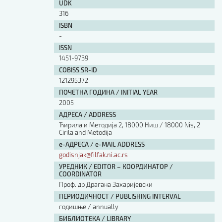
UDK
316
ISBN
-
ISSN
1451-9739
COBISS.SR-ID
121295372
ПОЧЕТНА ГОДИНА / INITIAL YEAR
2005
АДРЕСА / ADDRESS
Ћирила и Методија 2, 18000 Ниш / 18000 Nis, 2
Cirila and Metodija
е-АДРЕСА / e-MAIL ADDRESS
godisnjak@filfak.ni.ac.rs
УРЕДНИК / EDITOR – КООРДИНАТОР /
COORDINATOR
Проф. др Драгана Захаријевски
ПЕРИОДИЧНОСТ / PUBLISHING INTERVAL
годишње / annually
БИБЛИОТЕКА / LIBRARY