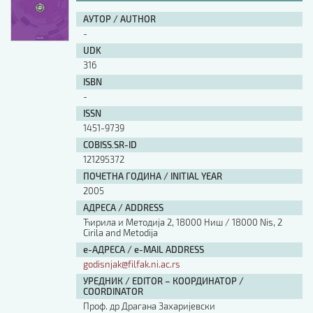
АУТОР / AUTHOR
-
UDK
316
ISBN
-
ISSN
1451-9739
COBISS.SR-ID
121295372
ПОЧЕТНА ГОДИНА / INITIAL YEAR
2005
АДРЕСА / ADDRESS
Ћирила и Методија 2, 18000 Ниш / 18000 Nis, 2
Cirila and Metodija
е-АДРЕСА / e-MAIL ADDRESS
godisnjak@filfak.ni.ac.rs
УРЕДНИК / EDITOR – КООРДИНАТОР /
COORDINATOR
Проф. др Драгана Захаријевски