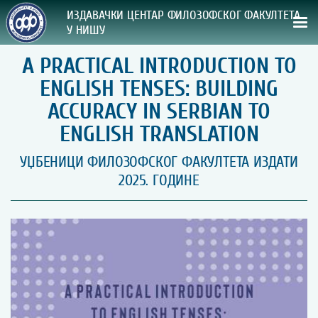
ИЗДАВАЧКИ ЦЕНТАР ФИЛОЗОФСКОГ ФАКУЛТЕТА
У НИШУ
A PRACTICAL INTRODUCTION TO
СВА НАША ИЗДАЊА
ENGLISH TENSES: BUILDING
ВРСТА ИЗДАЊА:
ACCURACY IN SERBIAN TO
ENGLISH TRANSLATION
ГОДИНА ОБЈАВЉИВАЊА:
УЏБЕНИЦИ ФИЛОЗОФСКОГ ФАКУЛТЕТА ИЗДАТИ
ПРЕГЛЕД
2025. ГОДИНЕ
УПУТСТВА
УПУТСТВА
Правилник о издавачкој делатности
Упутство ауторима
Упутство уредницима
Изјава о ауторству
Изјава о лектури