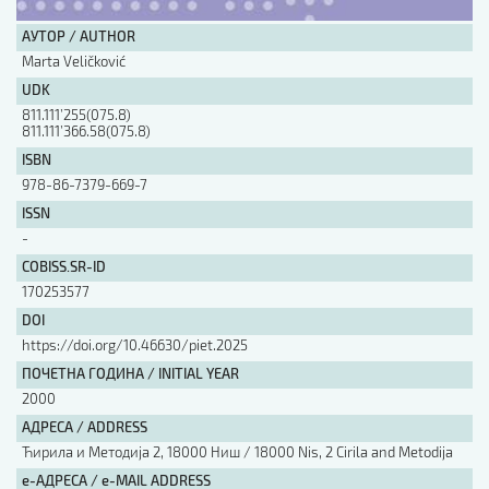
АУТОР / AUTHOR
АУТОР / AUTHOR
Marta Veličković
UDK
UDK
811.111’255(075.8)
811.111’366.58(075.8)
ISBN
978-86-7379-669-7
ISBN
ISSN
-
ISSN
COBISS.SR-ID
170253577
DOI
COBISS.SR-ID
https://doi.org/10.46630/piet.2025
ПОЧЕТНА ГОДИНА / INITIAL YEAR
DOI
2000
АДРЕСА / ADDRESS
Ћирила и Методија 2, 18000 Ниш / 18000 Nis, 2 Cirila and Metodija
е-АДРЕСА / e-MAIL ADDRESS