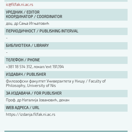
ic@filfak.ni.ac.rs
УРЕДНИК / EDITOR
КООРДИНАТОР / COORDINATOR
доц. др Сања Игњатовић
ПЕРИОДИЧНОСТ / PUBLISHING INTERVAL
-
БИБЛИОТЕКА / LIBRARY
-
ТЕЛЕФОН / PHONE
+381 18 514 312, локал/ext 191,194
ИЗДАВАЧ / PUBLISHER
Филозофски факултет Универзитета у Нишу / Faculty of
Philosophy, University of Nis
ЗА ИЗДАВАЧА / FOR PUBLISHER
Проф. др Наталија Јовановић, декан
WEB АДРЕСА / URL
https://izdanja.filfak.ni.ac.rs