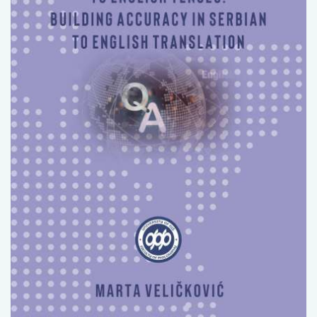
Изјава о коришћењу ауторског дела
Упутство за бирање лиценце
Уговор са аутором
Логотипи
Шаблон прве стране и импресума [B5, ћир]
Шаблон прве стране и импресума [B5, лат]
Шаблон прве стране и импресума [B5, енг]
Етички кодекс
ПРЕТРАГА ИЗДАЊА
Наслов или део наслова
Кључне речи
Тип издања