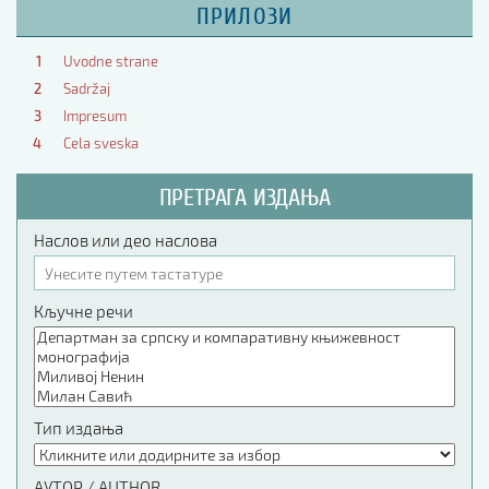
ПРИЛОЗИ
1
Uvodne strane
2
Sadržaj
3
Impresum
4
Cela sveska
ПРЕТРАГА ИЗДАЊА
Наслов или део наслова
Кључне речи
Тип издања
АУТОР / AUTHOR