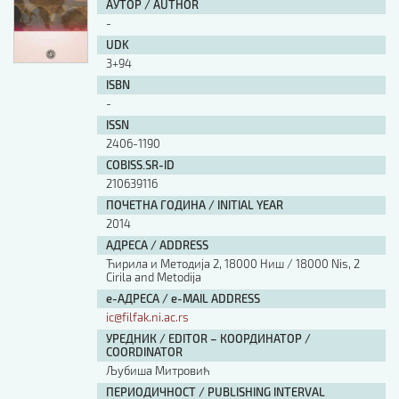
АУТОР / AUTHOR
-
UDK
3+94
ISBN
-
ISSN
2406-1190
COBISS.SR-ID
210639116
ПОЧЕТНА ГОДИНА / INITIAL YEAR
2014
АДРЕСА / ADDRESS
Ћирила и Методија 2, 18000 Ниш / 18000 Nis, 2
Cirila and Metodija
е-АДРЕСА / e-MAIL ADDRESS
ic@filfak.ni.ac.rs
УРЕДНИК / EDITOR – КООРДИНАТОР /
COORDINATOR
Љубиша Митровић
ПЕРИОДИЧНОСТ / PUBLISHING INTERVAL