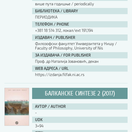
више пута годишње / periodically
БИБЛИОТЕКА / LIBRARY
ПЕРИОДИКА
ТЕЛЕФОН / PHONE
+381 18 514 312, локал/ext 191,194
ИЗДАВАЧ / PUBLISHER
Филозофски факултет Универзитета у Нишу /
Faculty of Philosophy, University of Nis
ЗА ИЗДАВАЧА / FOR PUBLISHER
Проф. др Наталија Јовановић, декан
WEB АДРЕСА / URL
https://izdanja.filfak.ni.ac.rs
БАЛКАНСКЕ СИНТЕЗЕ 2 (2017)
АУТОР / AUTHOR
-
UDK
3+94