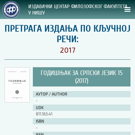
ИЗДАВАЧКИ ЦЕНТАР ФИЛОЗОФСКОГ ФАКУЛТЕТА
У НИШУ
ПРЕТРАГА ИЗДАЊА ПО КЉУЧНОЈ
СВА НАША ИЗДАЊА
РЕЧИ:
ВРСТА ИЗДАЊА:
2017
ГОДИНА ОБЈАВЉИВАЊА:
ГОДИШЊАК ЗА СРПСКИ ЈЕЗИК 15
ПРЕГЛЕД
(2017)
УПУТСТВА
АУТОР / AUTHOR
-
УПУТСТВА
UDK
Правилник о издавачкој делатности
811.163.41
Упутство ауторима
ISBN
Упутство уредницима
-
Изјава о ауторству
Изјава о лектури
ISSN