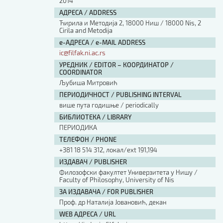
2014
АДРЕСА / ADDRESS
Ћирила и Методија 2, 18000 Ниш / 18000 Nis, 2
Cirila and Metodija
е-АДРЕСА / e-MAIL ADDRESS
ic@filfak.ni.ac.rs
УРЕДНИК / EDITOR – КООРДИНАТОР /
COORDINATOR
Љубиша Митровић
ПЕРИОДИЧНОСТ / PUBLISHING INTERVAL
више пута годишње / periodically
БИБЛИОТЕКА / LIBRARY
ПЕРИОДИКА
ТЕЛЕФОН / PHONE
+381 18 514 312, локал/ext 191,194
ИЗДАВАЧ / PUBLISHER
Филозофски факултет Универзитета у Нишу /
Faculty of Philosophy, University of Nis
ЗА ИЗДАВАЧА / FOR PUBLISHER
Проф. др Наталија Јовановић, декан
WEB АДРЕСА / URL