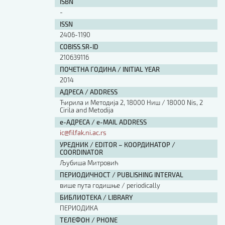
ISBN
-
ISSN
2406-1190
COBISS.SR-ID
210639116
ПОЧЕТНА ГОДИНА / INITIAL YEAR
2014
АДРЕСА / ADDRESS
Ћирила и Методија 2, 18000 Ниш / 18000 Nis, 2
Cirila and Metodija
е-АДРЕСА / e-MAIL ADDRESS
ic@filfak.ni.ac.rs
УРЕДНИК / EDITOR – КООРДИНАТОР /
COORDINATOR
Љубиша Митровић
ПЕРИОДИЧНОСТ / PUBLISHING INTERVAL
више пута годишње / periodically
БИБЛИОТЕКА / LIBRARY
ПЕРИОДИКА
ТЕЛЕФОН / PHONE