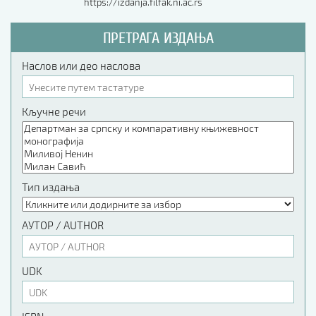
https://izdanja.filfak.ni.ac.rs
ПРЕТРАГА ИЗДАЊА
Наслов или део наслова
Кључне речи
Тип издања
АУТОР / AUTHOR
UDK