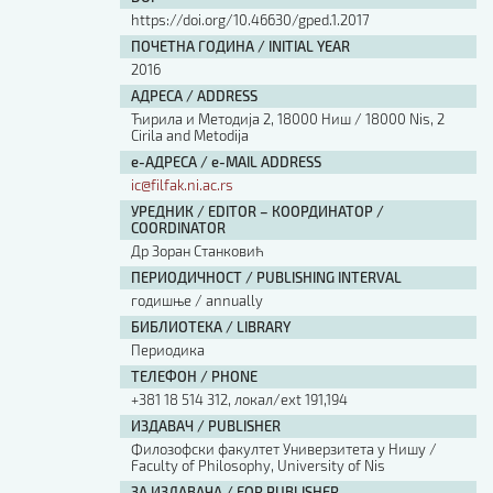
https://doi.org/10.46630/gped.1.2017
ПОЧЕТНА ГОДИНА / INITIAL YEAR
2016
АДРЕСА / ADDRESS
Ћирила и Методија 2, 18000 Ниш / 18000 Nis, 2
Cirila and Metodija
е-АДРЕСА / e-MAIL ADDRESS
ic@filfak.ni.ac.rs
УРЕДНИК / EDITOR – КООРДИНАТОР /
COORDINATOR
Др Зоран Станковић
ПЕРИОДИЧНОСТ / PUBLISHING INTERVAL
годишње / annually
БИБЛИОТЕКА / LIBRARY
Периодика
ТЕЛЕФОН / PHONE
+381 18 514 312, локал/ext 191,194
ИЗДАВАЧ / PUBLISHER
Филозофски факултет Универзитета у Нишу /
Faculty of Philosophy, University of Nis
ЗА ИЗДАВАЧА / FOR PUBLISHER