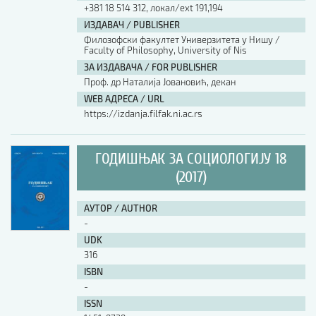
+381 18 514 312, локал/ext 191,194
ИЗДАВАЧ / PUBLISHER
Филозофски факултет Универзитета у Нишу /
Faculty of Philosophy, University of Nis
ЗА ИЗДАВАЧА / FOR PUBLISHER
Проф. др Наталија Јовановић, декан
WEB АДРЕСА / URL
https://izdanja.filfak.ni.ac.rs
ГОДИШЊАК ЗА СОЦИОЛОГИЈУ 18
(2017)
АУТОР / AUTHOR
-
UDK
316
ISBN
-
ISSN