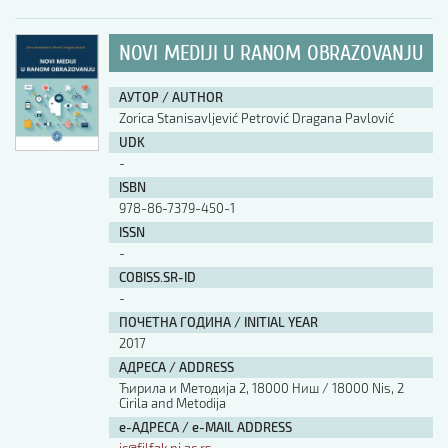
NOVI MEDIJI U RANOM OBRAZOVANJU
АУТОР / AUTHOR
Zorica Stanisavljević Petrović Dragana Pavlović
UDK
-
ISBN
978-86-7379-450-1
ISSN
-
COBISS.SR-ID
-
ПОЧЕТНА ГОДИНА / INITIAL YEAR
2017
АДРЕСА / ADDRESS
Ћирила и Методија 2, 18000 Ниш / 18000 Nis, 2
Cirila and Metodija
е-АДРЕСА / e-MAIL ADDRESS