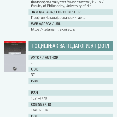
Филозофски факултет Универзитета у Нишу /
Faculty of Philosophy, University of Nis
АУТОР / AUTHOR
ЗА ИЗДАВАЧА / FOR PUBLISHER
Проф. др Наталија Јовановић, декан
WEB АДРЕСА / URL
UDK
https://izdanja.filfak.ni.ac.rs
ISBN
ГОДИШЊАК ЗА ПЕДАГОГИЈУ 1 (2017)
АУТОР / AUTHOR
ISSN
-
UDK
37
COBISS.SR-ID
ISBN
-
ISSN
DOI
1821-4770
COBISS.SR-ID
174017804
DOI