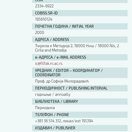
Изјава о коришћењу ауторског дела
2334-6922
Упутство за бирање лиценце
COBISS.SR-ID
Уговор са аутором
195610124
Логотипи
ПОЧЕТНА ГОДИНА / INITIAL YEAR
Шаблон прве стране и импресума [B5, ћир]
2000
Шаблон прве стране и импресума [B5, лат]
АДРЕСА / ADDRESS
Шаблон прве стране и импресума [B5, енг]
Ћирила и Методија 2, 18000 Ниш / 18000 Nis, 2
Cirila and Metodija
Етички кодекс
е-АДРЕСА / e-MAIL ADDRESS
ic@filfak.ni.ac.rs
ПРЕТРАГА ИЗДАЊА
УРЕДНИК / EDITOR – КООРДИНАТОР /
COORDINATOR
Наслов или део наслова
Проф. др Софија Милорадовић
ПЕРИОДИЧНОСТ / PUBLISHING INTERVAL
годишње / annually
Кључне речи
БИБЛИОТЕКА / LIBRARY
Периодика
ТЕЛЕФОН / PHONE
+381 18 514 312, локал/ext 191,194
Тип издања
ИЗДАВАЧ / PUBLISHER