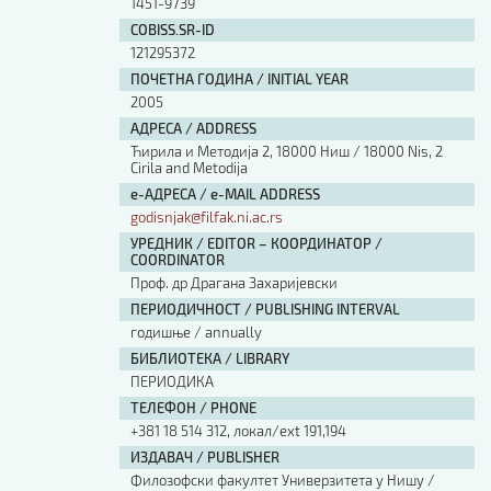
1451-9739
COBISS.SR-ID
121295372
ПОЧЕТНА ГОДИНА / INITIAL YEAR
2005
АДРЕСА / ADDRESS
Ћирила и Методија 2, 18000 Ниш / 18000 Nis, 2
Cirila and Metodija
е-АДРЕСА / e-MAIL ADDRESS
godisnjak@filfak.ni.ac.rs
УРЕДНИК / EDITOR – КООРДИНАТОР /
COORDINATOR
Проф. др Драгана Захаријевски
ПЕРИОДИЧНОСТ / PUBLISHING INTERVAL
годишње / annually
БИБЛИОТЕКА / LIBRARY
ПЕРИОДИКА
ТЕЛЕФОН / PHONE
+381 18 514 312, локал/ext 191,194
ИЗДАВАЧ / PUBLISHER
Филозофски факултет Универзитета у Нишу /