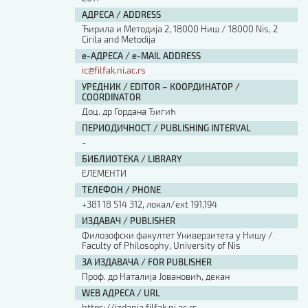
АДРЕСА / ADDRESS
Ћирила и Методија 2, 18000 Ниш / 18000 Nis, 2
Cirila and Metodija
е-АДРЕСА / e-MAIL ADDRESS
ic@filfak.ni.ac.rs
УРЕДНИК / EDITOR – КООРДИНАТОР /
COORDINATOR
Доц. др Гордана Ђигић
ПЕРИОДИЧНОСТ / PUBLISHING INTERVAL
-
БИБЛИОТЕКА / LIBRARY
ЕЛЕМЕНТИ
ТЕЛЕФОН / PHONE
+381 18 514 312, локал/ext 191,194
ИЗДАВАЧ / PUBLISHER
Филозофски факултет Универзитета у Нишу /
Faculty of Philosophy, University of Nis
ЗА ИЗДАВАЧА / FOR PUBLISHER
Проф. др Наталија Јовановић, декан
WEB АДРЕСА / URL
https://izdanja.filfak.ni.ac.rs