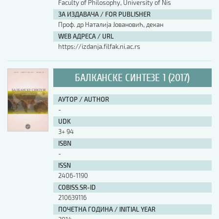
Faculty of Philosophy, University of Nis
ЗА ИЗДАВАЧА / FOR PUBLISHER
Проф. др Наталија Јовановић, декан
WEB АДРЕСА / URL
https://izdanja.filfak.ni.ac.rs
БАЛКАНСКЕ СИНТЕЗЕ 1 (2017)
АУТОР / AUTHOR
-
UDK
3+ 94
ISBN
-
ISSN
2406-1190
COBISS.SR-ID
210639116
ПОЧЕТНА ГОДИНА / INITIAL YEAR