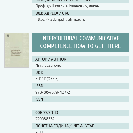
Проф. др Наталија Јовановић, декан
WEB АДРЕСА / URL
https://izdanja.filfak.ni.ac.rs
INTERCULTURAL COMMUNICATIVE
COMPETENCE HOW TO GET THERE
АУТОР / AUTHOR
Nina Lazarević
UDK
8 11.111(075.8)
ISBN
978-86-7379-437-2
ISSN
-
COBISS.SR-ID
229688332
ПОЧЕТНА ГОДИНА / INITIAL YEAR
2017