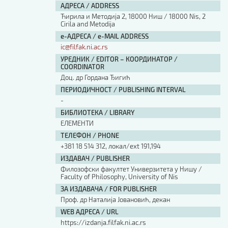
АДРЕСА / ADDRESS
Ћирила и Методија 2, 18000 Ниш / 18000 Nis, 2
Cirila and Metodija
е-АДРЕСА / e-MAIL ADDRESS
ic@filfak.ni.ac.rs
УРЕДНИК / EDITOR – КООРДИНАТОР /
COORDINATOR
Доц. др Гордана Ђигић
ПЕРИОДИЧНОСТ / PUBLISHING INTERVAL
-
БИБЛИОТЕКА / LIBRARY
ЕЛЕМЕНТИ
ТЕЛЕФОН / PHONE
+381 18 514 312, локал/ext 191,194
ИЗДАВАЧ / PUBLISHER
Филозофски факултет Универзитета у Нишу /
Faculty of Philosophy, University of Nis
ЗА ИЗДАВАЧА / FOR PUBLISHER
Проф. др Наталија Јовановић, декан
WEB АДРЕСА / URL
https://izdanja.filfak.ni.ac.rs