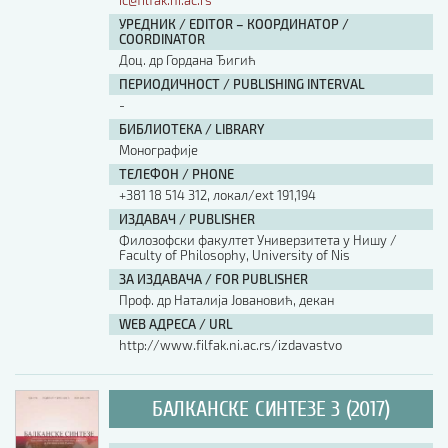
ic@filfak.ni.ac.rs
УРЕДНИК / EDITOR – КООРДИНАТОР /
COORDINATOR
Доц. др Гордана Ђигић
ПЕРИОДИЧНОСТ / PUBLISHING INTERVAL
-
БИБЛИОТЕКА / LIBRARY
Монографије
ТЕЛЕФОН / PHONE
+381 18 514 312, локал/ext 191,194
ИЗДАВАЧ / PUBLISHER
Филозофски факултет Универзитета у Нишу /
Faculty of Philosophy, University of Nis
ЗА ИЗДАВАЧА / FOR PUBLISHER
Проф. др Наталија Јовановић, декан
WEB АДРЕСА / URL
http://www.filfak.ni.ac.rs/izdavastvo
БАЛКАНСКЕ СИНТЕЗЕ 3 (2017)