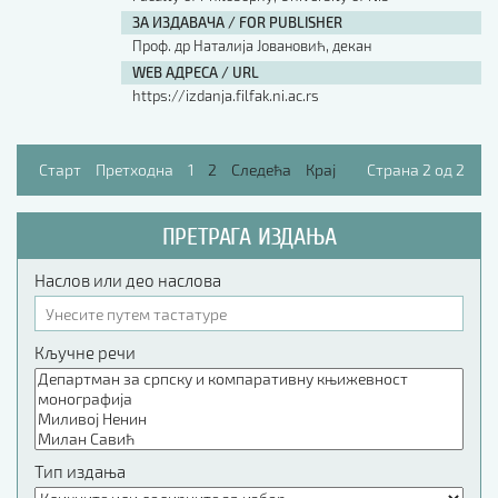
ЗА ИЗДАВАЧА / FOR PUBLISHER
АУТОР / AUTHOR
Проф. др Наталија Јовановић, декан
WEB АДРЕСА / URL
https://izdanja.filfak.ni.ac.rs
UDK
Старт
Претходна
1
2
Следећа
Крај
Страна 2 од 2
ISBN
ПРЕТРАГА ИЗДАЊА
ISSN
Наслов или део наслова
COBISS.SR-ID
Кључне речи
DOI
Тип издања