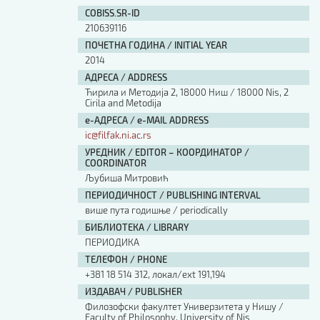
Изјава о коришћењу ауторског дела
COBISS.SR-ID
Упутство за бирање лиценце
210639116
Уговор са аутором
ПОЧЕТНА ГОДИНА / INITIAL YEAR
Логотипи
2014
Шаблон прве стране и импресума [B5, ћир]
АДРЕСА / ADDRESS
Шаблон прве стране и импресума [B5, лат]
Ћирила и Методија 2, 18000 Ниш / 18000 Nis, 2
Шаблон прве стране и импресума [B5, енг]
Cirila and Metodija
е-АДРЕСА / e-MAIL ADDRESS
Етички кодекс
ic@filfak.ni.ac.rs
УРЕДНИК / EDITOR – КООРДИНАТОР /
ПРЕТРАГА ИЗДАЊА
COORDINATOR
Љубиша Митровић
Наслов или део наслова
ПЕРИОДИЧНОСТ / PUBLISHING INTERVAL
више пута годишње / periodically
БИБЛИОТЕКА / LIBRARY
Кључне речи
ПЕРИОДИКА
ТЕЛЕФОН / PHONE
+381 18 514 312, локал/ext 191,194
ИЗДАВАЧ / PUBLISHER
Филозофски факултет Универзитета у Нишу /
Тип издања
Faculty of Philosophy, University of Nis