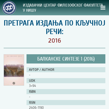
ИЗДАВАЧКИ ЦЕНТАР ФИЛОЗОФСКОГ ФАКУЛТЕТА
У НИШУ
ПРЕТРАГА ИЗДАЊА ПО КЉУЧНОЈ
СВА НАША ИЗДАЊА
РЕЧИ:
ВРСТА ИЗДАЊА:
2016
ГОДИНА ОБЈАВЉИВАЊА:
БАЛКАНСКЕ СИНТЕЗЕ 1 (2016)
ПРЕГЛЕД
АУТОР / AUTHOR
УПУТСТВА
-
UDK
УПУТСТВА
3+94
Правилник о издавачкој делатности
ISBN
Упутство ауторима
-
Упутство уредницима
ISSN
Изјава о ауторству
2406-1190
Изјава о лектури