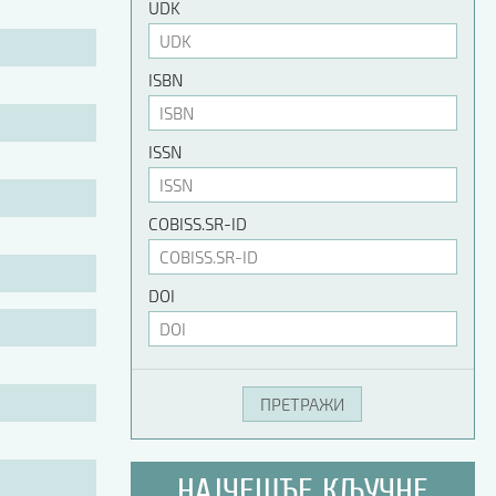
UDK
ISBN
ISSN
COBISS.SR-ID
DOI
НАЈЧЕШЋЕ КЉУЧНЕ