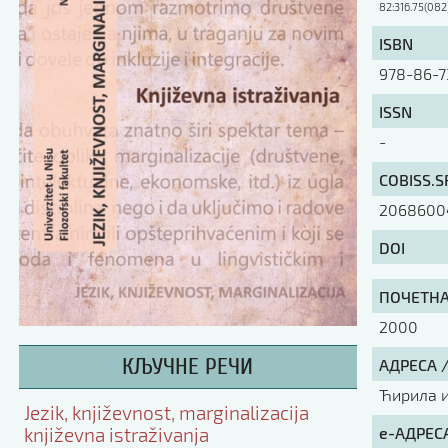
82:316.75(082
ISBN
978-86-7
ISSN
-
COBISS.S
2068600
DOI
ПОЧЕТНА 
2000
КЉУЧНЕ РЕЧИ
АДРЕСА 
Ћирила и 
Jezik, književnost, marginalizacija
е-АДРЕСА
književna istraživanja