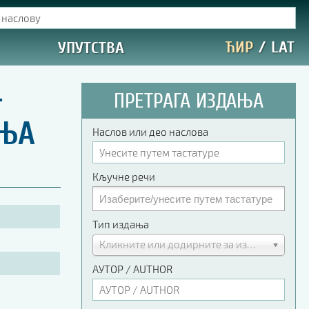
ЋИР
/
LAT
УПУТСТВА
-
ПРЕТРАГА ИЗДАЊА
АЊА
Наслов или део наслова
Кључне речи
Тип издања
Кликните или додирните за избор
АУТОР / AUTHOR