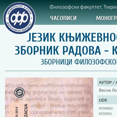
Филозофски факултет, Ћирил
ЧАСОПИСИ
МОНОГР
ЈЕЗИК КЊИЖЕВНО
ЗБОРНИК РАДОВА -
ЗБОРНИЦИ ФИЛОЗОФСКОГ 
АУТОР /
Весна Л
UDK
81'09(082)
82'0(082)