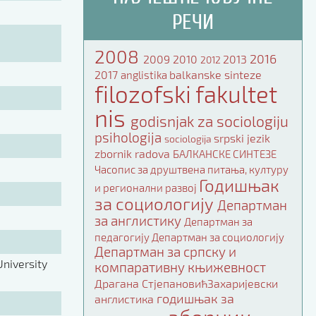
РЕЧИ
2008
2016
2009
2010
2013
2012
2017
balkanske sinteze
anglistika
filozofski fakultet
nis
godisnjak za sociologiju
psihologija
srpski jezik
sociologija
zbornik radova
БАЛКАНСКЕ СИНТЕЗЕ
Часопис за друштвена питања, културу
Годишњак
и регионални развој
за социологију
Департман
за англистику
Департман за
педагогију
Департман за социологију
Департман за српску и
niversity
компаративну књижевност
Драгана СтјепановићЗахаријевски
годишњак за
англистика