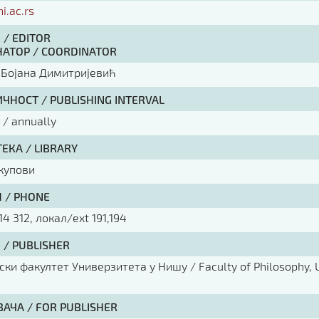
ni.ac.rs
 / EDITOR
АТОР / COORDINATOR
 Бојана Димитријевић
ЧНОСТ / PUBLISHING INTERVAL
/ annually
ЕКА / LIBRARY
купови
 / PHONE
14 312, локал/ext 191,194
 / PUBLISHER
ки факултет Универзитета у Нишу / Faculty of Philosophy, U
ВАЧА / FOR PUBLISHER