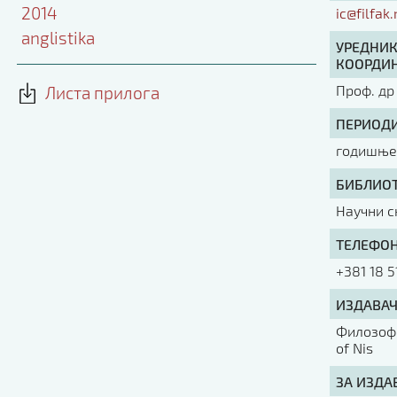
2014
ic@filfak.
anglistika
УРЕДНИК
КООРДИН
Проф. др
Листа прилога
ПЕРИОДИ
годишње 
БИБЛИОТ
Научни с
ТЕЛЕФОН
+381 18 5
ИЗДАВАЧ
Филозофс
of Nis
ЗА ИЗДА