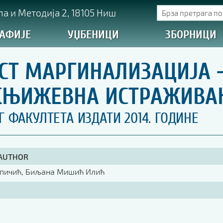
а и Методија 2, 18105 Ниш
АФИЈЕ
УЏБЕНИЦИ
ЗБОРНИЦИ
СТ МАРГИНАЛИЗАЦИЈА 
 КЊИЖЕВНА ИСТРАЖИВ
ФАКУЛТЕТА ИЗДАТИ 2014. ГОДИНЕ
 AUTHOR
опичић, Биљана Мишић Илић