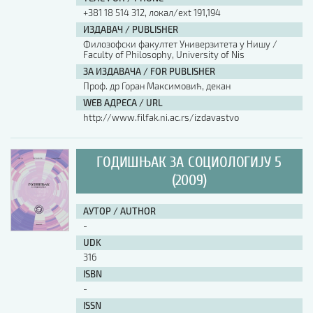
+381 18 514 312, локал/ext 191,194
ИЗДАВАЧ / PUBLISHER
Филозофски факултет Универзитета у Нишу /
Faculty of Philosophy, University of Nis
ЗА ИЗДАВАЧА / FOR PUBLISHER
Проф. др Горан Максимовић, декан
WEB АДРЕСА / URL
http://www.filfak.ni.ac.rs/izdavastvo
ГОДИШЊАК ЗА СОЦИОЛОГИЈУ 5
(2009)
АУТОР / AUTHOR
-
UDK
316
ISBN
-
ISSN