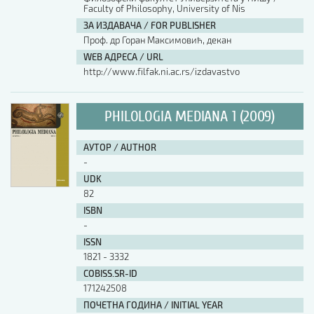
Faculty of Philosophy, University of Nis
ЗА ИЗДАВАЧА / FOR PUBLISHER
Проф. др Горан Максимовић, декан
WEB АДРЕСА / URL
http://www.filfak.ni.ac.rs/izdavastvo
PHILOLOGIA MEDIANA 1 (2009)
АУТОР / AUTHOR
-
UDK
82
ISBN
-
ISSN
1821 - 3332
COBISS.SR-ID
171242508
ПОЧЕТНА ГОДИНА / INITIAL YEAR