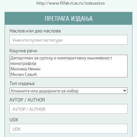
http://www.filfak.ni.ac.rs/izdavastvo
ПРЕТРАГА ИЗДАЊА
Наслов или део наслова
Кључне речи
Тип издања
АУТОР / AUTHOR
UDK