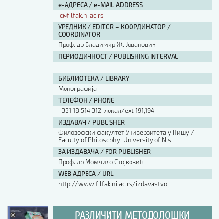
е-АДРЕСА / e-MAIL ADDRESS
ic@filfak.ni.ac.rs
УРЕДНИК / EDITOR – КООРДИНАТОР /
COORDINATOR
Проф. др Владимир Ж. Јовановић
ПЕРИОДИЧНОСТ / PUBLISHING INTERVAL
-
БИБЛИОТЕКА / LIBRARY
Монографија
ТЕЛЕФОН / PHONE
+381 18 514 312, локал/ext 191,194
ИЗДАВАЧ / PUBLISHER
Филозофски факултет Универзитета у Нишу /
Faculty of Philosophy, University of Nis
ЗА ИЗДАВАЧА / FOR PUBLISHER
Проф. др Момчило Стојковић
WEB АДРЕСА / URL
http://www.filfak.ni.ac.rs/izdavastvo
РАЗЛИЧИТИ МЕТОДОЛОШКИ