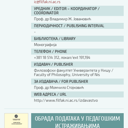
ic@filfak.ni.ac.rs
УРЕДНИК / EDITOR – КООРДИНАТОР /
COORDINATOR
Проф. др Владимир Ж. Јовановић
ПЕРИОДИЧНОСТ / PUBLISHING INTERVAL
-
БИБЛИОТЕКА / LIBRARY
Монографија
ТЕЛЕФОН / PHONE
+381 18 514 312, локал/ext 191,194
ИЗДАВАЧ / PUBLISHER
Филозофски факултет Универзитета у Нишу /
Faculty of Philosophy, University of Nis
ЗА ИЗДАВАЧА / FOR PUBLISHER
Проф. др Момчило Стојковић
WEB АДРЕСА / URL
http://www.filfak.ni.ac.rs/izdavastvo
ОБРАДА ПОДАТАКА У ПЕДАГОШКИМ
ИСТРАЖИВАЊИМА