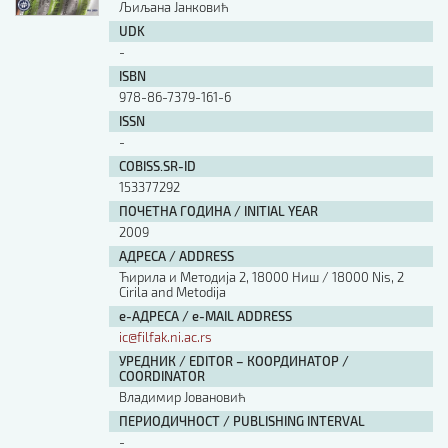
Љиљана Јанковић
UDK
-
ISBN
978-86-7379-161-6
ISSN
-
COBISS.SR-ID
153377292
ПОЧЕТНА ГОДИНА / INITIAL YEAR
2009
АДРЕСА / ADDRESS
Ћирила и Методија 2, 18000 Ниш / 18000 Nis, 2
Cirila and Metodija
е-АДРЕСА / e-MAIL ADDRESS
ic@filfak.ni.ac.rs
УРЕДНИК / EDITOR – КООРДИНАТОР /
COORDINATOR
Владимир Јовановић
ПЕРИОДИЧНОСТ / PUBLISHING INTERVAL
-