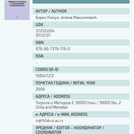
АУТОР / AUTHOR
Борис Кожух, Јелена Максимовић
UDK
37.012:004
311:37.01
ISBN
978-86-7379-176-0
ISSN
-
COBISS.SR-ID
158547212
ПОЧЕТНА ГОДИНА / INITIAL YEAR
2009
АДРЕСА / ADDRESS
Ћирила и Методија 2, 18000 Ниш / 18000 Nis, 2
Cirila and Metodija
е-АДРЕСА / e-MAIL ADDRESS
ic@filfak.ni.ac.rs
УРЕДНИК / EDITOR – КООРДИНАТОР /
COORDINATOR