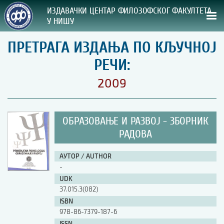
ИЗДАВАЧКИ ЦЕНТАР ФИЛОЗОФСКОГ ФАКУЛТЕТА
У НИШУ
ПРЕТРАГА ИЗДАЊА ПО КЉУЧНОЈ
СВА НАША ИЗДАЊА
РЕЧИ:
ВРСТА ИЗДАЊА:
2009
ГОДИНА ОБЈАВЉИВАЊА:
ОБРАЗОВАЊЕ И РАЗВОЈ - ЗБОРНИК
ПРЕГЛЕД
РАДОВА
УПУТСТВА
АУТОР / AUTHOR
-
УПУТСТВА
UDK
Правилник о издавачкој делатности
37.015.3(082)
Упутство ауторима
ISBN
Упутство уредницима
978-86-7379-187-6
Изјава о ауторству
Изјава о лектури
ISSN