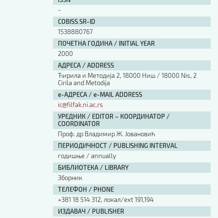
Изјава о коришћењу ауторског дела
-
Упутство за бирање лиценце
COBISS.SR-ID
Уговор са аутором
1538880767
Логотипи
ПОЧЕТНА ГОДИНА / INITIAL YEAR
Шаблон прве стране и импресума [B5, ћир]
2000
Шаблон прве стране и импресума [B5, лат]
АДРЕСА / ADDRESS
Шаблон прве стране и импресума [B5, енг]
Ћирила и Методија 2, 18000 Ниш / 18000 Nis, 2
Cirila and Metodija
Етички кодекс
е-АДРЕСА / e-MAIL ADDRESS
ic@filfak.ni.ac.rs
ПРЕТРАГА ИЗДАЊА
УРЕДНИК / EDITOR – КООРДИНАТОР /
COORDINATOR
Наслов или део наслова
Проф. др Владимир Ж. Јовановић
ПЕРИОДИЧНОСТ / PUBLISHING INTERVAL
годишње / annually
Кључне речи
БИБЛИОТЕКА / LIBRARY
Зборник
ТЕЛЕФОН / PHONE
+381 18 514 312, локал/ext 191,194
Тип издања
ИЗДАВАЧ / PUBLISHER