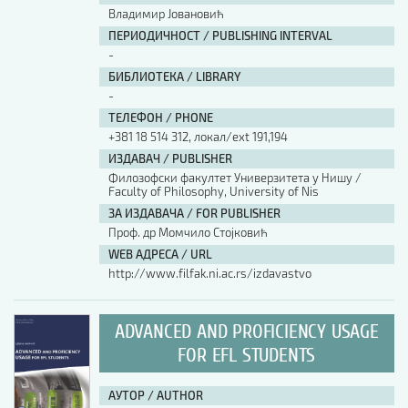
Владимир Јовановић
ПЕРИОДИЧНОСТ / PUBLISHING INTERVAL
-
БИБЛИОТЕКА / LIBRARY
-
ТЕЛЕФОН / PHONE
+381 18 514 312, локал/ext 191,194
ИЗДАВАЧ / PUBLISHER
Филозофски факултет Универзитета у Нишу /
Faculty of Philosophy, University of Nis
ЗА ИЗДАВАЧА / FOR PUBLISHER
Проф. др Момчило Стојковић
WEB АДРЕСА / URL
http://www.filfak.ni.ac.rs/izdavastvo
ADVANCED AND PROFICIENCY USAGE
FOR EFL STUDENTS
АУТОР / AUTHOR