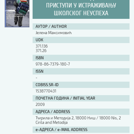
ПРИСТУПИ У ИСТРАЖИВАЊУ
ШКОЛСКОГ НЕУСПЕХА
АУТОР / AUTHOR
Јелена Максимовић
UDK
371.136
371.26
ISBN
978-86-7379-180-7
ISSN
-
COBISS.SR-ID
1538770431
ПОЧЕТНА ГОДИНА / INITIAL YEAR
2009
АДРЕСА / ADDRESS
Ћирила и Методија 2, 18000 Ниш / 18000 Nis, 2
Cirila and Metodija
е-АДРЕСА / e-MAIL ADDRESS