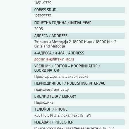
1451-9739
COBISS.SR-ID
121295372
ПОЧЕТНА ГОДИНА / INITIAL YEAR
2005
АДРЕСА / ADDRESS
Ћирила и Методија 2, 18000 Ниш / 18000 Nis, 2
Cirila and Metodija
е-АДРЕСА / e-MAIL ADDRESS
godisnjak@filfak.ni.ac.rs
УРЕДНИК / EDITOR – КООРДИНАТОР /
COORDINATOR
Проф. др Драгана Захаријевска
ПЕРИОДИЧНОСТ / PUBLISHING INTERVAL
годишње / annually
БИБЛИОТЕКА / LIBRARY
Периодика
ТЕЛЕФОН / PHONE
+381 18 514 312, локал/ext 191,194
ИЗДАВАЧ / PUBLISHER
Филозофски факултет Универзитета у Нишу /