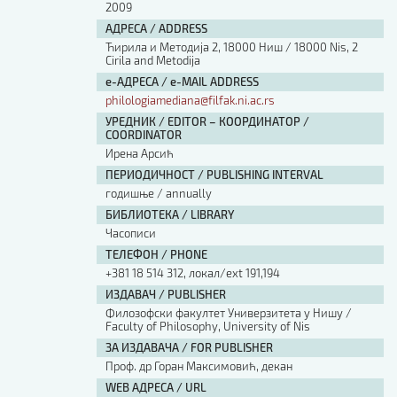
2009
АДРЕСА / ADDRESS
Ћирила и Методија 2, 18000 Ниш / 18000 Nis, 2
Cirila and Metodija
е-АДРЕСА / e-MAIL ADDRESS
philologiamediana@filfak.ni.ac.rs
УРЕДНИК / EDITOR – КООРДИНАТОР /
COORDINATOR
Ирена Арсић
ПЕРИОДИЧНОСТ / PUBLISHING INTERVAL
годишње / annually
БИБЛИОТЕКА / LIBRARY
Часописи
ТЕЛЕФОН / PHONE
+381 18 514 312, локал/ext 191,194
ИЗДАВАЧ / PUBLISHER
Филозофски факултет Универзитета у Нишу /
Faculty of Philosophy, University of Nis
ЗА ИЗДАВАЧА / FOR PUBLISHER
Проф. др Горан Максимовић, декан
WEB АДРЕСА / URL