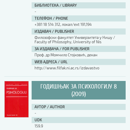
БИБЛИОТЕКА / LIBRARY
-
ТЕЛЕФОН / PHONE
+381 18 514 312, локал/ext 191,194
ИЗДАВАЧ / PUBLISHER
Филозофски факултет Универзитета у Нишу /
Faculty of Philosophy, University of Nis
ЗА ИЗДАВАЧА / FOR PUBLISHER
Проф. др Момчило Стојковић, декан
WEB АДРЕСА / URL
http://www.filfak.ni.ac.rs/izdavastvo
ГОДИШЊАК ЗА ПСИХОЛОГИЈУ 8
(2009)
АУТОР / AUTHOR
-
UDK
159.9