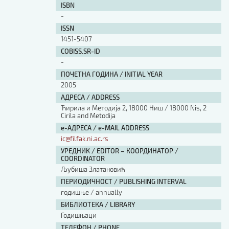
ISBN
-
ISSN
1451-5407
COBISS.SR-ID
-
ПОЧЕТНА ГОДИНА / INITIAL YEAR
2005
АДРЕСА / ADDRESS
Ћирила и Методија 2, 18000 Ниш / 18000 Nis, 2
Cirila and Metodija
е-АДРЕСА / e-MAIL ADDRESS
ic@filfak.ni.ac.rs
УРЕДНИК / EDITOR – КООРДИНАТОР /
COORDINATOR
Љубиша Златановић
ПЕРИОДИЧНОСТ / PUBLISHING INTERVAL
годишње / annually
БИБЛИОТЕКА / LIBRARY
Годишњаци
ТЕЛЕФОН / PHONE