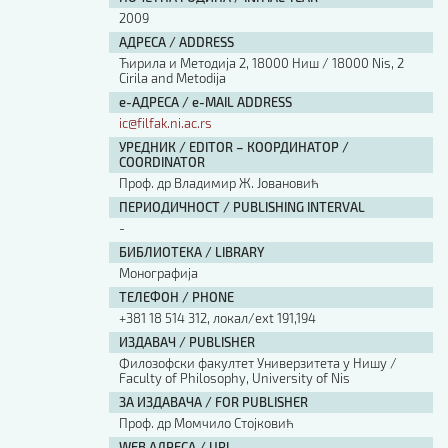
2009
АДРЕСА / ADDRESS
Ћирила и Методија 2, 18000 Ниш / 18000 Nis, 2
Cirila and Metodija
е-АДРЕСА / e-MAIL ADDRESS
ic@filfak.ni.ac.rs
УРЕДНИК / EDITOR – КООРДИНАТОР /
COORDINATOR
Проф. др Владимир Ж. Јовановић
ПЕРИОДИЧНОСТ / PUBLISHING INTERVAL
-
БИБЛИОТЕКА / LIBRARY
Монографија
ТЕЛЕФОН / PHONE
+381 18 514 312, локал/ext 191,194
ИЗДАВАЧ / PUBLISHER
Филозофски факултет Универзитета у Нишу /
Faculty of Philosophy, University of Nis
ЗА ИЗДАВАЧА / FOR PUBLISHER
Проф. др Момчило Стојковић
WEB АДРЕСА / URL