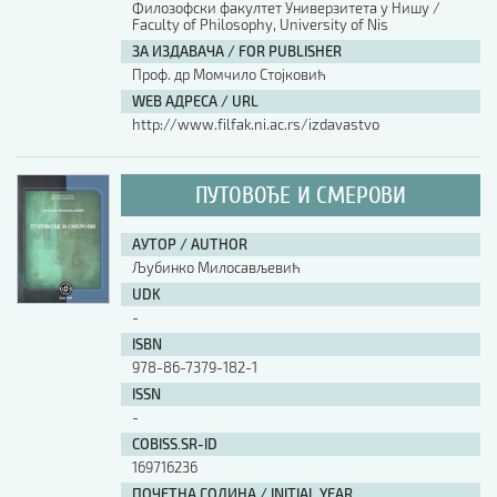
Филозофски факултет Универзитета у Нишу /
Faculty of Philosophy, University of Nis
АУТОР / AUTHOR
ЗА ИЗДАВАЧА / FOR PUBLISHER
Проф. др Момчило Стојковић
WEB АДРЕСА / URL
UDK
http://www.filfak.ni.ac.rs/izdavastvo
ISBN
ПУТОВОЂЕ И СМЕРОВИ
АУТОР / AUTHOR
ISSN
Љубинко Милосављевић
UDK
-
COBISS.SR-ID
ISBN
978-86-7379-182-1
ISSN
DOI
-
COBISS.SR-ID
169716236
ПОЧЕТНА ГОДИНА / INITIAL YEAR