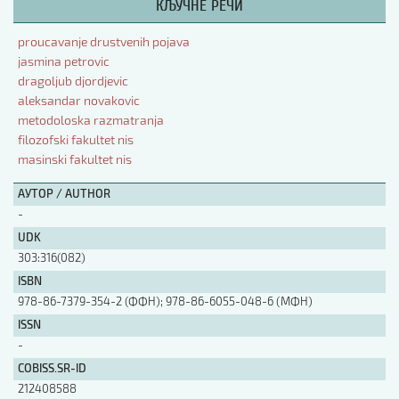
КЉУЧНЕ РЕЧИ
АУТОР / AUTHOR
proucavanje drustvenih pojava
jasmina petrovic
dragoljub djordjevic
UDK
aleksandar novakovic
metodoloska razmatranja
filozofski fakultet nis
ISBN
masinski fakultet nis
АУТОР / AUTHOR
ISSN
-
UDK
303:316(082)
COBISS.SR-ID
ISBN
978-86-7379-354-2 (ФФН); 978-86-6055-048-6 (МФН)
ISSN
DOI
-
COBISS.SR-ID
212408588