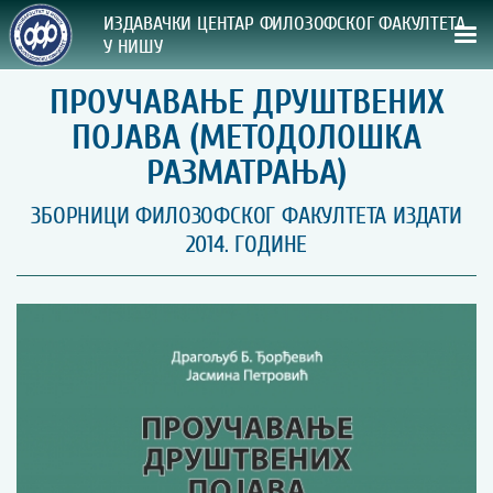
ИЗДАВАЧКИ ЦЕНТАР ФИЛОЗОФСКОГ ФАКУЛТЕТА
У НИШУ
ПРОУЧАВАЊЕ ДРУШТВЕНИХ
СВА НАША ИЗДАЊА
ПОЈАВА (МЕТОДОЛОШКА
ВРСТА ИЗДАЊА:
РАЗМАТРАЊА)
ГОДИНА ОБЈАВЉИВАЊА:
ЗБОРНИЦИ ФИЛОЗОФСКОГ ФАКУЛТЕТА ИЗДАТИ
2014. ГОДИНЕ
ПРЕГЛЕД
УПУТСТВА
УПУТСТВА
Правилник о издавачкој делатности
Упутство ауторима
Упутство уредницима
Изјава о ауторству
Изјава о лектури