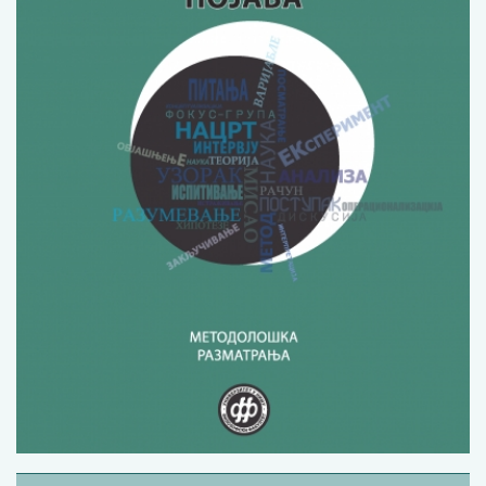
Изјава о коришћењу ауторског дела
Упутство за бирање лиценце
Уговор са аутором
Логотипи
Шаблон прве стране и импресума [B5, ћир]
Шаблон прве стране и импресума [B5, лат]
Шаблон прве стране и импресума [B5, енг]
Етички кодекс
ПРЕТРАГА ИЗДАЊА
Наслов или део наслова
Кључне речи
Тип издања