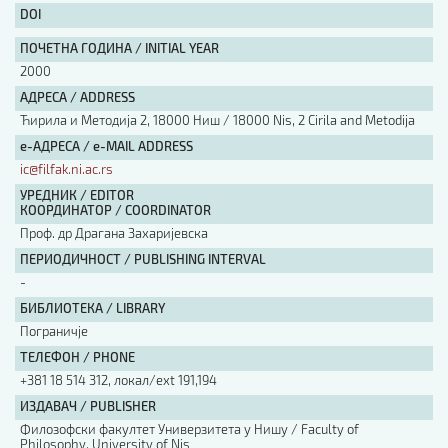
DOI
ПОЧЕТНА ГОДИНА / INITIAL YEAR
2000
АДРЕСА / ADDRESS
Ћирила и Методија 2, 18000 Ниш / 18000 Nis, 2 Cirila and Metodija
е-АДРЕСА / e-MAIL ADDRESS
ic@filfak.ni.ac.rs
УРЕДНИК / EDITOR
КООРДИНАТОР / COORDINATOR
Проф. др Драгана Захаријевска
ПЕРИОДИЧНОСТ / PUBLISHING INTERVAL
-
БИБЛИОТЕКА / LIBRARY
Пограничје
ТЕЛЕФОН / PHONE
+381 18 514 312, локал/ext 191,194
ИЗДАВАЧ / PUBLISHER
Филозофски факултет Универзитета у Нишу / Faculty of
Philosophy, University of Nis