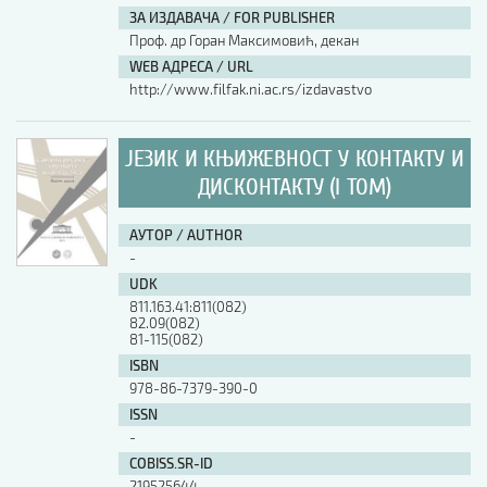
ЗА ИЗДАВАЧА / FOR PUBLISHER
Проф. др Горан Максимовић, декан
WEB АДРЕСА / URL
http://www.filfak.ni.ac.rs/izdavastvo
ЈЕЗИК И КЊИЖЕВНОСТ У КОНТАКТУ И
ДИСКОНТАКТУ (I ТОМ)
АУТОР / AUTHOR
-
UDK
811.163.41:811(082)
82.09(082)
81-115(082)
ISBN
978-86-7379-390-0
ISSN
-
COBISS.SR-ID
219525644