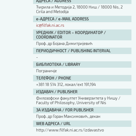
АДРЕСА / ADDRESS
Ћирила и Методија 2, 18000 Ниш / 18000 Nis, 2
Cirila and Metodija
е-АДРЕСА / e-MAIL ADDRESS
ic@filfak.ni.ac.rs
УРЕДНИК / EDITOR – КООРДИНАТОР /
COORDINATOR
Проф. др Бојана Димитријевић
ПЕРИОДИЧНОСТ / PUBLISHING INTERVAL
-
БИБЛИОТЕКА / LIBRARY
Пограничје
ТЕЛЕФОН / PHONE
+381 18 514 312, локал/ext 191,194
ИЗДАВАЧ / PUBLISHER
Филозофски факултет Универзитета у Нишу /
Faculty of Philosophy, University of Nis
ЗА ИЗДАВАЧА / FOR PUBLISHER
Проф. др Горан Максимовић, декан
WEB АДРЕСА / URL
http://www.filfak.ni.ac.rs/izdavastvo