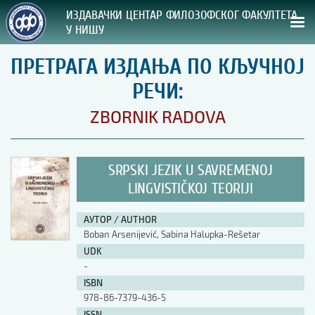
ИЗДАВАЧКИ ЦЕНТАР ФИЛОЗОФСКОГ ФАКУЛТЕТА
У НИШУ
ПРЕТРАГА ИЗДАЊА ПО КЉУЧНОЈ
СВА НАША ИЗДАЊА
РЕЧИ:
ВРСТА ИЗДАЊА:
ZBORNIK RADOVA
ГОДИНА ОБЈАВЉИВАЊА:
SRPSKI JEZIK U SAVREMENOJ
ПРЕГЛЕД
LINGVISTIČKOJ TEORIJI
УПУТСТВА
АУТОР / AUTHOR
Boban Arsenijević, Sabina Halupka-Rešetar
УПУТСТВА
UDK
Правилник о издавачкој делатности
-
Упутство ауторима
ISBN
Упутство уредницима
978-86-7379-436-5
Изјава о ауторству
Изјава о лектури
ISSN