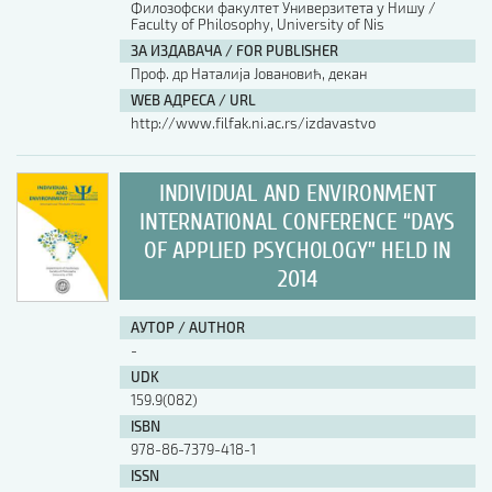
Филозофски факултет Универзитета у Нишу /
Faculty of Philosophy, University of Nis
АУТОР / AUTHOR
ЗА ИЗДАВАЧА / FOR PUBLISHER
Проф. др Наталија Јовановић, декан
WEB АДРЕСА / URL
UDK
http://www.filfak.ni.ac.rs/izdavastvo
ISBN
INDIVIDUAL AND ENVIRONMENT
INTERNATIONAL CONFERENCE “DAYS
OF APPLIED PSYCHOLOGY” HELD IN
ISSN
2014
АУТОР / AUTHOR
COBISS.SR-ID
-
UDK
159.9(082)
DOI
ISBN
978-86-7379-418-1
ISSN