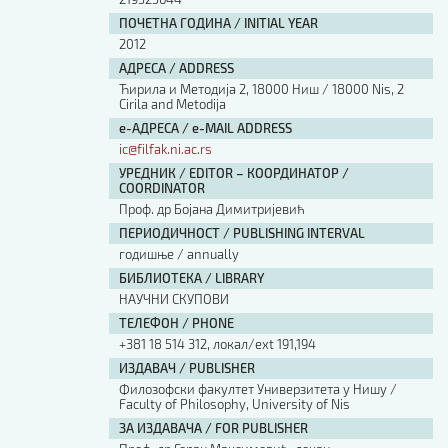
ПОЧЕТНА ГОДИНА / INITIAL YEAR
2012
АДРЕСА / ADDRESS
Ћирила и Методија 2, 18000 Ниш / 18000 Nis, 2
Cirila and Metodija
е-АДРЕСА / e-MAIL ADDRESS
ic@filfak.ni.ac.rs
УРЕДНИК / EDITOR – КООРДИНАТОР /
COORDINATOR
Проф. др Бојана Димитријевић
ПЕРИОДИЧНОСТ / PUBLISHING INTERVAL
годишње / annually
БИБЛИОТЕКА / LIBRARY
НАУЧНИ СКУПОВИ
ТЕЛЕФОН / PHONE
+381 18 514 312, локал/ext 191,194
ИЗДАВАЧ / PUBLISHER
Филозофски факултет Универзитета у Нишу /
Faculty of Philosophy, University of Nis
ЗА ИЗДАВАЧА / FOR PUBLISHER