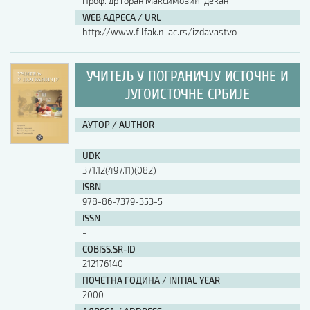
Проф. др Горан Максимовић, декан
WEB АДРЕСА / URL
http://www.filfak.ni.ac.rs/izdavastvo
УЧИТЕЉ У ПОГРАНИЧЈУ ИСТОЧНЕ И
ЈУГОИСТОЧНЕ СРБИЈЕ
АУТОР / AUTHOR
-
UDK
371.12(497.11)(082)
ISBN
978-86-7379-353-5
ISSN
-
COBISS.SR-ID
212176140
ПОЧЕТНА ГОДИНА / INITIAL YEAR
2000