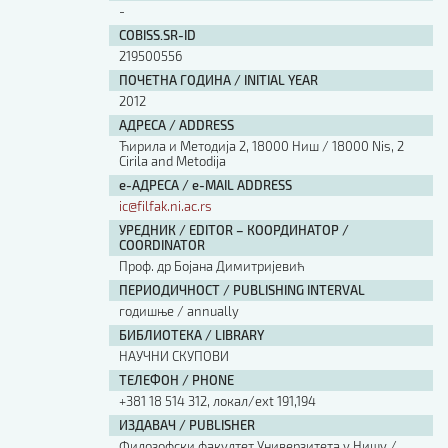
-
COBISS.SR-ID
219500556
ПОЧЕТНА ГОДИНА / INITIAL YEAR
2012
АДРЕСА / ADDRESS
Ћирила и Методија 2, 18000 Ниш / 18000 Nis, 2
Cirila and Metodija
е-АДРЕСА / e-MAIL ADDRESS
ic@filfak.ni.ac.rs
УРЕДНИК / EDITOR – КООРДИНАТОР /
COORDINATOR
Проф. др Бојана Димитријевић
ПЕРИОДИЧНОСТ / PUBLISHING INTERVAL
годишње / annually
БИБЛИОТЕКА / LIBRARY
НАУЧНИ СКУПОВИ
ТЕЛЕФОН / PHONE
+381 18 514 312, локал/ext 191,194
ИЗДАВАЧ / PUBLISHER
Филозофски факултет Универзитета у Нишу /