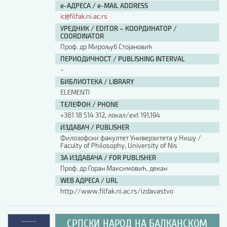
е-АДРЕСА / e-MAIL ADDRESS
ic@filfak.ni.ac.rs
УРЕДНИК / EDITOR – КООРДИНАТОР /
COORDINATOR
Проф. др Мирољуб Стојановић
ПЕРИОДИЧНОСТ / PUBLISHING INTERVAL
-
БИБЛИОТЕКА / LIBRARY
ЕLEMENTI
ТЕЛЕФОН / PHONE
+381 18 514 312, локал/ext 191,194
ИЗДАВАЧ / PUBLISHER
Филозофски факултет Универзитета у Нишу /
Faculty of Philosophy, University of Nis
ЗА ИЗДАВАЧА / FOR PUBLISHER
Проф. др Горан Максимовић, декан
WEB АДРЕСА / URL
http://www.filfak.ni.ac.rs/izdavastvo
СРПСКИ НАРОД НА БАЛКАНСКОМ