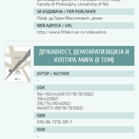
Faculty of Philosophy, University of Nis
ЗА ИЗДАВАЧА / FOR PUBLISHER
Проф. др Горан Максимовић, декан
WEB АДРЕСА / URL
http://www.filfak.ni.ac.rs/izdavastvo
ДРЖАВНОСТ, ДЕМОКРАТИЗАЦИЈА И
КУЛТУРА МИРА (II ТОМ)
АУТОР / AUTHOR
-
UDK
94(=163.41)(497.11)"18/18"(082)
316.42(082)
316,774:316.4(082)
94(497.11-89)"18/19"(082)
ISBN
978-86-7379-391-7
ISSN
-