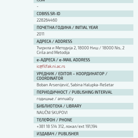
Изјава о коришћењу ауторског дела
-
Упутство за бирање лиценце
COBISS.SR-ID
Уговор са аутором
228264460
Логотипи
ПОЧЕТНА ГОДИНА / INITIAL YEAR
Шаблон прве стране и импресума [B5, ћир]
2011
Шаблон прве стране и импресума [B5, лат]
АДРЕСА / ADDRESS
Шаблон прве стране и импресума [B5, енг]
Ћирила и Методија 2, 18000 Ниш / 18000 Nis, 2
Cirila and Metodija
Етички кодекс
е-АДРЕСА / e-MAIL ADDRESS
ic@filfak.ni.ac.rs
ПРЕТРАГА ИЗДАЊА
УРЕДНИК / EDITOR – КООРДИНАТОР /
COORDINATOR
Наслов или део наслова
Boban Arsenijević, Sabina Halupka-Rešetar
ПЕРИОДИЧНОСТ / PUBLISHING INTERVAL
годишње / annually
Кључне речи
БИБЛИОТЕКА / LIBRARY
NAUČNI SKUPOVI
ТЕЛЕФОН / PHONE
+381 18 514 312, локал/ext 191,194
Тип издања
ИЗДАВАЧ / PUBLISHER