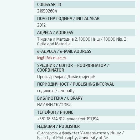
COBISS.SR-ID
219502604
ПОЧЕТНА ГОДИНА / INITIAL YEAR
2012
АДРЕСА / ADDRESS
Ћирила и Методија 2, 18000 Ниш / 18000 Nis, 2
Cirila and Metodija
е-АДРЕСА / e-MAIL ADDRESS
ic@filfak.ni.ac.rs
УРЕДНИК / EDITOR – КООРДИНАТОР /
COORDINATOR
Проф. др Бојана Димитријевић
ПЕРИОДИЧНОСТ / PUBLISHING INTERVAL
годишње / annually
БИБЛИОТЕКА / LIBRARY
НАУЧНИ СКУПОВИ
ТЕЛЕФОН / PHONE
+381 18 514 312, локал/ext 191,194
ИЗДАВАЧ / PUBLISHER
Филозофски факултет Универзитета у Нишу /
Faculty of Philosophy, University of Nis