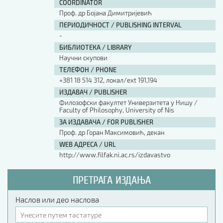
COORDINATOR
Проф. др Бојана Димитријевић
ПЕРИОДИЧНОСТ / PUBLISHING INTERVAL
-
БИБЛИОТЕКА / LIBRARY
Научни скупови
ТЕЛЕФОН / PHONE
+381 18 514 312, локал/ext 191,194
ИЗДАВАЧ / PUBLISHER
Филозофски факултет Универзитета у Нишу /
Faculty of Philosophy, University of Nis
ЗА ИЗДАВАЧА / FOR PUBLISHER
Проф. др Горан Максимовић, декан
WEB АДРЕСА / URL
http://www.filfak.ni.ac.rs/izdavastvo
ПРЕТРАГА ИЗДАЊА
Наслов или део наслова