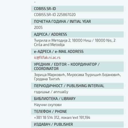
-
COBISS.SR-ID
COBISS.SR-ID 225867020
ПОЧЕТНА ГОДИНА / INITIAL YEAR
2005
АДРЕСА / ADDRESS
Ћирила и Методија 2, 18000 Ниш / 18000 Nis, 2
Cirila and Metodija
е-АДРЕСА / e-MAIL ADDRESS
ic@filfak.ni.ac.rs
УРЕДНИК / EDITOR – КООРДИНАТОР /
COORDINATOR
Зорица Марковић, Миросава Ђуришић Бојановић,
Гродана Ђигић
ПЕРИОДИЧНОСТ / PUBLISHING INTERVAL
годишње / annually
БИБЛИОТЕКА / LIBRARY
Научни скупови
ТЕЛЕФОН / PHONE
+381 18 514 312, локал/ext 191,194
ИЗДАВАЧ / PUBLISHER