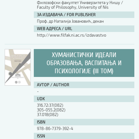
Филозофски факултет Универзитета у Нишу /
Faculty of Philosophy, University of Nis
ЗА ИЗДАВАЧА / FOR PUBLISHER
Проф. др Наталија Јовановић, декан
WEB АДРЕСА / URL
http://www.filfak.ni.ac.rs/izdavastvo
ХУМАНИСТИЧКИ ИДЕАЛИ
ОБРАЗОВАЊА, ВАСПИТАЊА И
ПСИХОЛОГИЈЕ (III ТОМ)
АУТОР / AUTHOR
-
UDK
316.72:37(082)
305-055.2(082)
37.018(082)
ISBN
978-86-7379-392-4
ISSN