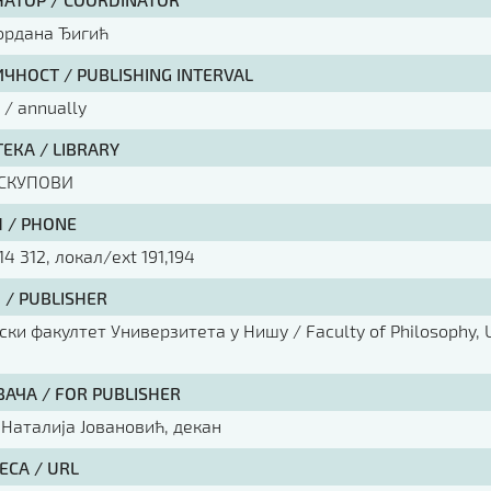
Гордана Ђигић
ЧНОСТ / PUBLISHING INTERVAL
/ annually
ЕКА / LIBRARY
СКУПОВИ
 / PHONE
14 312, локал/ext 191,194
 / PUBLISHER
ки факултет Универзитета у Нишу / Faculty of Philosophy, U
ВАЧА / FOR PUBLISHER
 Наталија Јовановић, декан
ЕСА / URL