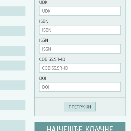
UDK
ISBN
ISSN
COBISS.SR-ID
DOI
НАЈЧЕШЋЕ КЉУЧНЕ