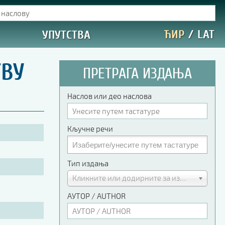
ЋИР
/
LAT
УПУТСТВА
ТВУ
ПРЕТРАГА ИЗДАЊА
Наслов или део наслова
Кључне речи
Тип издања
Кликните или додирните за избор
АУТОР / AUTHOR