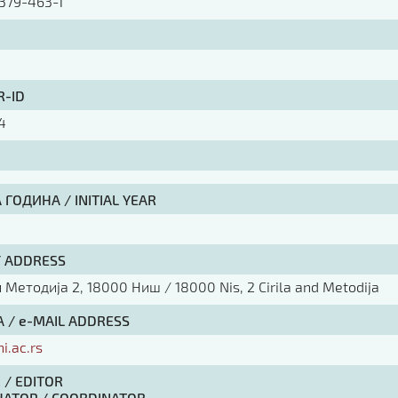
379-463-1
R-ID
4
ГОДИНА / INITIAL YEAR
/ ADDRESS
Методија 2, 18000 Ниш / 18000 Nis, 2 Cirila and Metodija
 / e-MAIL ADDRESS
ni.ac.rs
 / EDITOR
АТОР / COORDINATOR