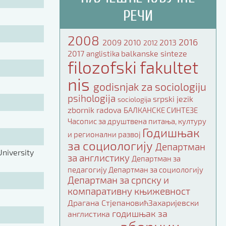
РЕЧИ
2008
2016
2009
2010
2013
2012
2017
balkanske sinteze
anglistika
filozofski fakultet
nis
godisnjak za sociologiju
psihologija
srpski jezik
sociologija
zbornik radova
БАЛКАНСКЕ СИНТЕЗЕ
Часопис за друштвена питања, културу
Годишњак
и регионални развој
за социологију
Департман
niversity
за англистику
Департман за
педагогију
Департман за социологију
Департман за српску и
компаративну књижевност
Драгана СтјепановићЗахаријевски
годишњак за
англистика