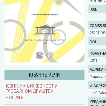
978-86-7
ISSN
-
COBISS.S
25181108
DOI
ПОЧЕТНА 
2011
АДРЕСА 
КЉУЧНЕ РЕЧИ
Ћирила и 
е-АДРЕСА
ЈЕЗИК И КЊИЖЕВНОСТ У
ГЛОБАЛНОМ ДРУШТВУ
ic@filfak.
НИСУН 6
УРЕДНИК
КООРДИН