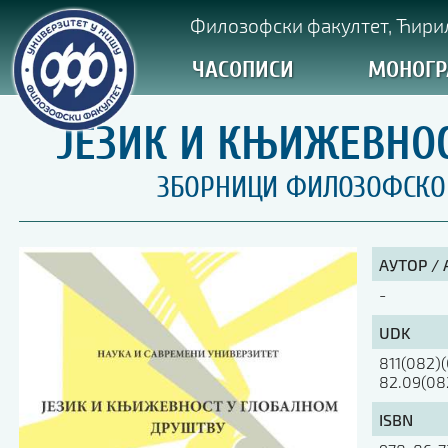
Филозофски факултет, Ћирил
ЧАСОПИСИ
МОНОГР
ЈЕЗИК И КЊИЖЕВНО
ЗБОРНИЦИ ФИЛОЗОФСКОГ 
АУТОР /
-
UDK
811(082)(
82.09(08
ISBN