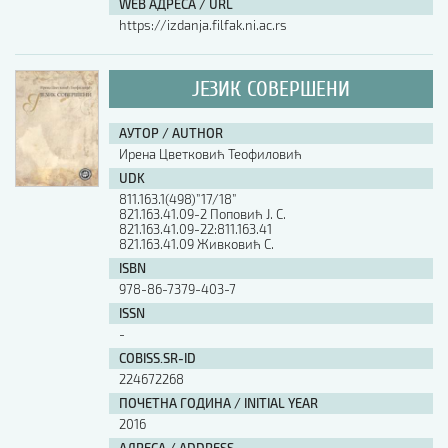
WEB АДРЕСА / URL
https://izdanja.filfak.ni.ac.rs
ЈЕЗИК СОВЕРШЕНИ
АУТОР / AUTHOR
Ирена Цветковић Теофиловић
UDK
811.163.1(498)”17/18”
821.163.41.09-2 Поповић Ј. С.
821.163.41.09-22:811.163.41
821.163.41.09 Живковић С.
ISBN
978-86-7379-403-7
ISSN
-
COBISS.SR-ID
224672268
ПОЧЕТНА ГОДИНА / INITIAL YEAR
2016