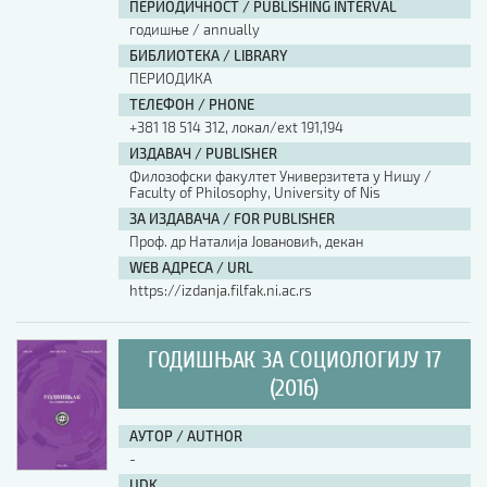
ПЕРИОДИЧНОСТ / PUBLISHING INTERVAL
годишње / annually
БИБЛИОТЕКА / LIBRARY
ПЕРИОДИКА
ТЕЛЕФОН / PHONE
+381 18 514 312, локал/ext 191,194
ИЗДАВАЧ / PUBLISHER
Филозофски факултет Универзитета у Нишу /
Faculty of Philosophy, University of Nis
ЗА ИЗДАВАЧА / FOR PUBLISHER
Проф. др Наталија Јовановић, декан
WEB АДРЕСА / URL
https://izdanja.filfak.ni.ac.rs
ГОДИШЊАК ЗА СОЦИОЛОГИЈУ 17
(2016)
АУТОР / AUTHOR
-
UDK