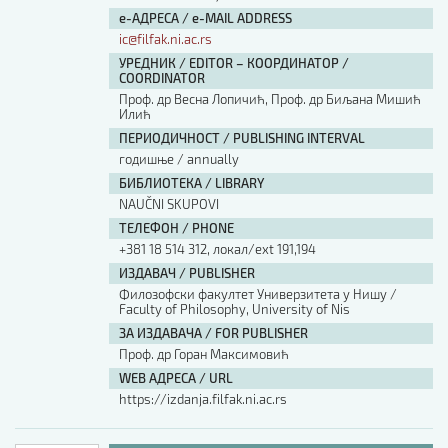
е-АДРЕСА / e-MAIL ADDRESS
ic@filfak.ni.ac.rs
УРЕДНИК / EDITOR – КООРДИНАТОР /
COORDINATOR
Проф. др Весна Лопичић, Проф. др Биљана Мишић
Илић
ПЕРИОДИЧНОСТ / PUBLISHING INTERVAL
годишње / annually
БИБЛИОТЕКА / LIBRARY
NAUČNI SKUPOVI
ТЕЛЕФОН / PHONE
+381 18 514 312, локал/ext 191,194
ИЗДАВАЧ / PUBLISHER
Филозофски факултет Универзитета у Нишу /
Faculty of Philosophy, University of Nis
ЗА ИЗДАВАЧА / FOR PUBLISHER
Проф. др Горан Максимовић
WEB АДРЕСА / URL
https://izdanja.filfak.ni.ac.rs