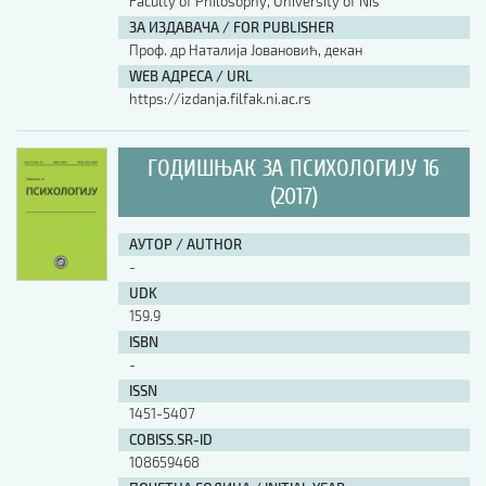
Faculty of Philosophy, University of Nis
ЗА ИЗДАВАЧА / FOR PUBLISHER
Проф. др Наталија Јовановић, декан
WEB АДРЕСА / URL
https://izdanja.filfak.ni.ac.rs
ГОДИШЊАК ЗА ПСИХОЛОГИЈУ 16
(2017)
АУТОР / AUTHOR
-
UDK
159.9
ISBN
-
ISSN
1451-5407
COBISS.SR-ID
108659468