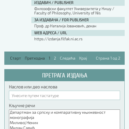
ИЗДАВАЧ / PUBLISHER
Филозофски факултет Универзитета у Нишу /
Faculty of Philosophy, University of Nis
ЗА ИЗДАВАЧА / FOR PUBLISHER
Проф. др Наталија Јовановић, декан
WEB АДРЕСА / URL
https://izdanja.filfak.ni.ac.rs
Старт
Претходна
1
2
Следећа
Крај
Страна 1 од 2
ПРЕТРАГА ИЗДАЊА
Наслов или део наслова
Кључне речи