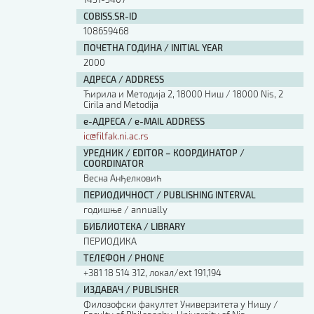
COBISS.SR-ID
108659468
ПОЧЕТНА ГОДИНА / INITIAL YEAR
2000
АДРЕСА / ADDRESS
Ћирила и Методија 2, 18000 Ниш / 18000 Nis, 2
Cirila and Metodija
е-АДРЕСА / e-MAIL ADDRESS
ic@filfak.ni.ac.rs
УРЕДНИК / EDITOR – КООРДИНАТОР /
COORDINATOR
Весна Анђелковић
ПЕРИОДИЧНОСТ / PUBLISHING INTERVAL
годишње / annually
БИБЛИОТЕКА / LIBRARY
ПЕРИОДИКА
ТЕЛЕФОН / PHONE
+381 18 514 312, локал/ext 191,194
ИЗДАВАЧ / PUBLISHER
Филозофски факултет Универзитета у Нишу /