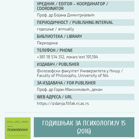
УРЕДНИК / EDITOR – КООРДИНАТОР /
COORDINATOR
Проф. др Бојана Димитријевић
ПЕРИОДИЧНОСТ / PUBLISHING INTERVAL
годишње / annually
БИБЛИОТЕКА / LIBRARY
Периодика
ТЕЛЕФОН / PHONE
+381 18 514 312, локал/ext 191,194
ИЗДАВАЧ / PUBLISHER
Филозофски факултет Универзитета у Нишу /
Faculty of Philosophy, University of Nis
ЗА ИЗДАВАЧА / FOR PUBLISHER
Проф. др Горан Максимовић, декан
WEB АДРЕСА / URL
https://izdanja.filfak.ni.ac.rs
ГОДИШЊАК ЗА ПСИХОЛОГИЈУ 15
(2016)