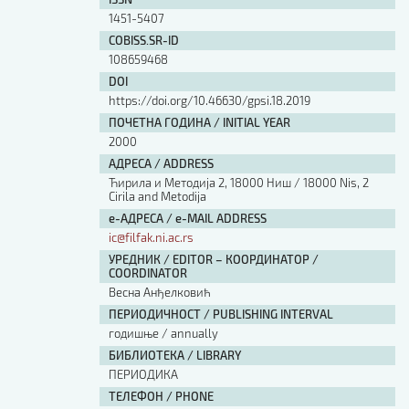
Изјава о коришћењу ауторског дела
1451-5407
Упутство за бирање лиценце
COBISS.SR-ID
Уговор са аутором
108659468
Логотипи
DOI
Шаблон прве стране и импресума [B5, ћир]
https://doi.org/10.46630/gpsi.18.2019
Шаблон прве стране и импресума [B5, лат]
ПОЧЕТНА ГОДИНА / INITIAL YEAR
Шаблон прве стране и импресума [B5, енг]
2000
Етички кодекс
АДРЕСА / ADDRESS
Ћирила и Методија 2, 18000 Ниш / 18000 Nis, 2
Cirila and Metodija
ПРЕТРАГА ИЗДАЊА
е-АДРЕСА / e-MAIL ADDRESS
ic@filfak.ni.ac.rs
Наслов или део наслова
УРЕДНИК / EDITOR – КООРДИНАТОР /
COORDINATOR
Весна Анђелковић
Кључне речи
ПЕРИОДИЧНОСТ / PUBLISHING INTERVAL
годишње / annually
БИБЛИОТЕКА / LIBRARY
ПЕРИОДИКА
Тип издања
ТЕЛЕФОН / PHONE