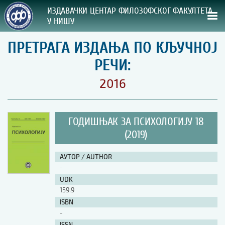
ИЗДАВАЧКИ ЦЕНТАР ФИЛОЗОФСКОГ ФАКУЛТЕТА
У НИШУ
ПРЕТРАГА ИЗДАЊА ПО КЉУЧНОЈ
СВА НАША ИЗДАЊА
РЕЧИ:
ВРСТА ИЗДАЊА:
2016
ГОДИНА ОБЈАВЉИВАЊА:
ГОДИШЊАК ЗА ПСИХОЛОГИЈУ 18
ПРЕГЛЕД
(2019)
УПУТСТВА
АУТОР / AUTHOR
-
УПУТСТВА
UDK
Правилник о издавачкој делатности
159.9
Упутство ауторима
ISBN
Упутство уредницима
-
Изјава о ауторству
Изјава о лектури
ISSN