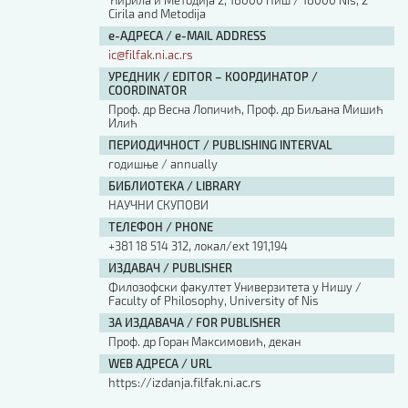
Ћирила и Методија 2, 18000 Ниш / 18000 Nis, 2
Cirila and Metodija
е-АДРЕСА / e-MAIL ADDRESS
ic@filfak.ni.ac.rs
УРЕДНИК / EDITOR – КООРДИНАТОР /
COORDINATOR
Проф. др Весна Лопичић, Проф. др Биљана Мишић
Илић
ПЕРИОДИЧНОСТ / PUBLISHING INTERVAL
годишње / annually
БИБЛИОТЕКА / LIBRARY
НАУЧНИ СКУПОВИ
ТЕЛЕФОН / PHONE
+381 18 514 312, локал/ext 191,194
ИЗДАВАЧ / PUBLISHER
Филозофски факултет Универзитета у Нишу /
Faculty of Philosophy, University of Nis
ЗА ИЗДАВАЧА / FOR PUBLISHER
Проф. др Горан Максимовић, декан
WEB АДРЕСА / URL
https://izdanja.filfak.ni.ac.rs