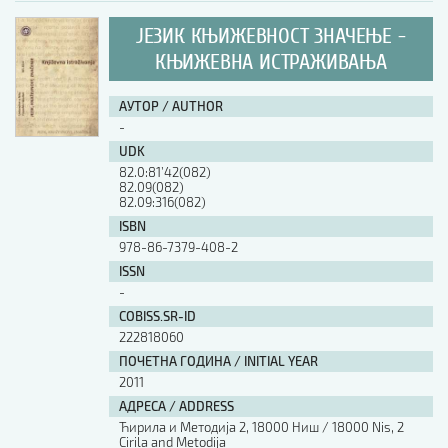
ЈЕЗИК КЊИЖЕВНОСТ ЗНАЧЕЊЕ -
КЊИЖЕВНА ИСТРАЖИВАЊА
АУТОР / AUTHOR
-
UDK
82.0:81’42(082)
82.09(082)
82.09:316(082)
ISBN
978-86-7379-408-2
ISSN
-
COBISS.SR-ID
222818060
ПОЧЕТНА ГОДИНА / INITIAL YEAR
2011
АДРЕСА / ADDRESS
Ћирила и Методија 2, 18000 Ниш / 18000 Nis, 2
Cirila and Metodija