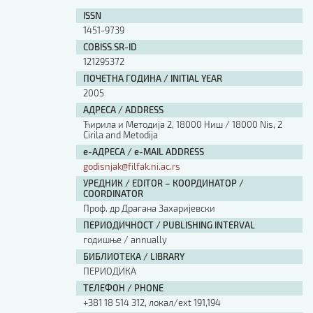
ISSN
1451-9739
COBISS.SR-ID
121295372
ПОЧЕТНА ГОДИНА / INITIAL YEAR
2005
АДРЕСА / ADDRESS
Ћирила и Методија 2, 18000 Ниш / 18000 Nis, 2
Cirila and Metodija
е-АДРЕСА / e-MAIL ADDRESS
godisnjak@filfak.ni.ac.rs
УРЕДНИК / EDITOR – КООРДИНАТОР /
COORDINATOR
Проф. др Драгана Захаријевски
ПЕРИОДИЧНОСТ / PUBLISHING INTERVAL
годишње / annually
БИБЛИОТЕКА / LIBRARY
ПЕРИОДИКА
ТЕЛЕФОН / PHONE
+381 18 514 312, локал/ext 191,194