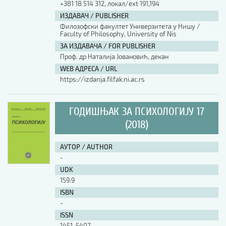
+381 18 514 312, локал/ext 191,194
ИЗДАВАЧ / PUBLISHER
АУТОР / AUTHOR
Филозофски факултет Универзитета у Нишу /
Faculty of Philosophy, University of Nis
ЗА ИЗДАВАЧА / FOR PUBLISHER
UDK
Проф. др Наталија Јовановић, декан
WEB АДРЕСА / URL
https://izdanja.filfak.ni.ac.rs
ISBN
ГОДИШЊАК ЗА ПСИХОЛОГИЈУ 17
ISSN
(2018)
АУТОР / AUTHOR
COBISS.SR-ID
-
UDK
159.9
DOI
ISBN
-
ISSN
1451-5407