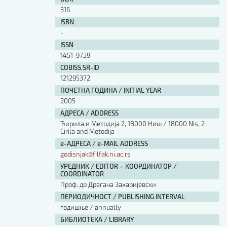
316
ISBN
-
ISSN
1451-9739
COBISS.SR-ID
121295372
ПОЧЕТНА ГОДИНА / INITIAL YEAR
2005
АДРЕСА / ADDRESS
Ћирила и Методија 2, 18000 Ниш / 18000 Nis, 2
Cirila and Metodija
е-АДРЕСА / e-MAIL ADDRESS
godisnjak@filfak.ni.ac.rs
УРЕДНИК / EDITOR – КООРДИНАТОР /
COORDINATOR
Проф. др Драгана Захаријевски
ПЕРИОДИЧНОСТ / PUBLISHING INTERVAL
годишње / annually
БИБЛИОТЕКА / LIBRARY