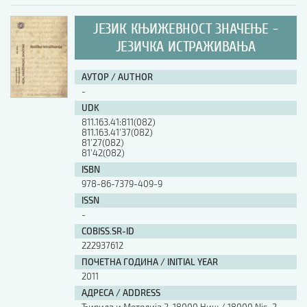
ЈЕЗИК КЊИЖЕВНОСТ ЗНАЧЕЊЕ -
ЈЕЗИЧКА ИСТРАЖИВАЊА
АУТОР / AUTHOR
-
UDK
811.163.41:811(082)
811.163.41’37(082)
81’27(082)
81’42(082)
ISBN
978-86-7379-409-9
ISSN
-
COBISS.SR-ID
222937612
ПОЧЕТНА ГОДИНА / INITIAL YEAR
2011
АДРЕСА / ADDRESS