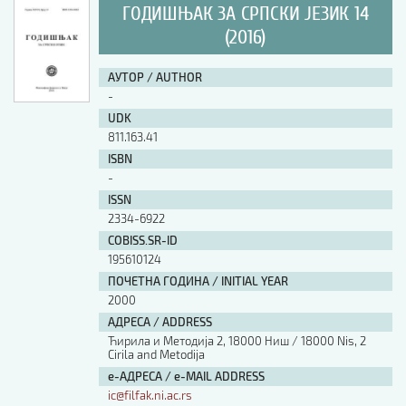
ГОДИШЊАК ЗА СРПСКИ ЈЕЗИК 14
(2016)
АУТОР / AUTHOR
-
UDK
811.163.41
ISBN
-
ISSN
2334-6922
COBISS.SR-ID
195610124
ПОЧЕТНА ГОДИНА / INITIAL YEAR
2000
АДРЕСА / ADDRESS
Ћирила и Методија 2, 18000 Ниш / 18000 Nis, 2
Cirila and Metodija
е-АДРЕСА / e-MAIL ADDRESS
ic@filfak.ni.ac.rs