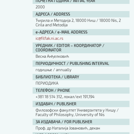
ПОЧЕТНА ГОДИНА / INITIAL YEAR
2000
АДРЕСА / ADDRESS
Ћирила и Методија 2, 18000 Ниш / 18000 Nis, 2
Cirila and Metodija
е-АДРЕСА / e-MAIL ADDRESS
ic@filfak.ni.ac.rs
УРЕДНИК / EDITOR – КООРДИНАТОР /
COORDINATOR
Весна Анђелковић
ПЕРИОДИЧНОСТ / PUBLISHING INTERVAL
годишње / annually
БИБЛИОТЕКА / LIBRARY
ПЕРИОДИКА
ТЕЛЕФОН / PHONE
+381 18 514 312, локал/ext 191,194
ИЗДАВАЧ / PUBLISHER
Филозофски факултет Универзитета у Нишу /
Faculty of Philosophy, University of Nis
ЗА ИЗДАВАЧА / FOR PUBLISHER
Проф. др Наталија Јовановић, декан