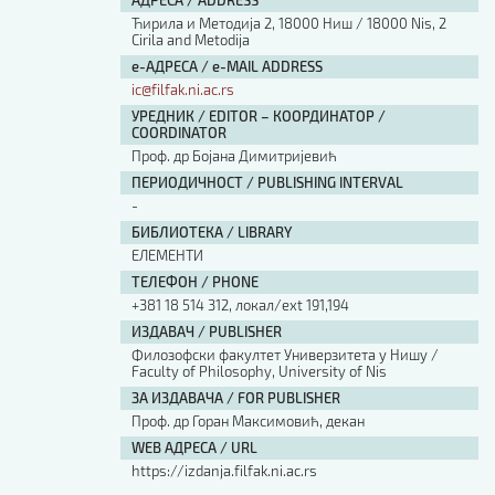
АДРЕСА / ADDRESS
Ћирила и Методија 2, 18000 Ниш / 18000 Nis, 2
Cirila and Metodija
е-АДРЕСА / e-MAIL ADDRESS
ic@filfak.ni.ac.rs
УРЕДНИК / EDITOR – КООРДИНАТОР /
COORDINATOR
Проф. др Бојана Димитријевић
ПЕРИОДИЧНОСТ / PUBLISHING INTERVAL
-
БИБЛИОТЕКА / LIBRARY
ЕЛЕМЕНТИ
ТЕЛЕФОН / PHONE
+381 18 514 312, локал/ext 191,194
ИЗДАВАЧ / PUBLISHER
Филозофски факултет Универзитета у Нишу /
Faculty of Philosophy, University of Nis
ЗА ИЗДАВАЧА / FOR PUBLISHER
Проф. др Горан Максимовић, декан
WEB АДРЕСА / URL
https://izdanja.filfak.ni.ac.rs