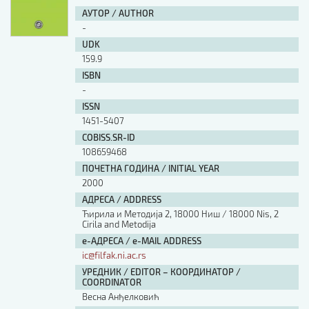
АУТОР / AUTHOR
-
UDK
159.9
ISBN
-
ISSN
1451-5407
COBISS.SR-ID
108659468
ПОЧЕТНА ГОДИНА / INITIAL YEAR
2000
АДРЕСА / ADDRESS
Ћирила и Методија 2, 18000 Ниш / 18000 Nis, 2
Cirila and Metodija
е-АДРЕСА / e-MAIL ADDRESS
ic@filfak.ni.ac.rs
УРЕДНИК / EDITOR – КООРДИНАТОР /
COORDINATOR
Весна Анђелковић