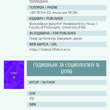
ПЕРИОДИКА
ТЕЛЕФОН / PHONE
+381 18 514 312, локал/ext 191,194
ИЗДАВАЧ / PUBLISHER
Филозофски факултет Универзитета у Нишу /
Faculty of Philosophy, University of Nis
ЗА ИЗДАВАЧА / FOR PUBLISHER
Проф. др Наталија Јовановић, декан
WEB АДРЕСА / URL
https://izdanja.filfak.ni.ac.rs
ГОДИШЊАК ЗА СОЦИОЛОГИЈУ 16
(2016)
АУТОР / AUTHOR
-
UDK
316
ISBN
-