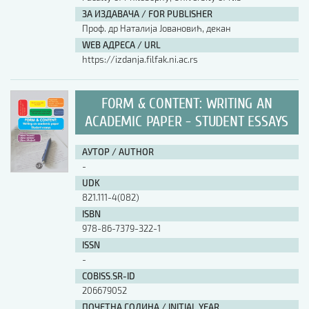
ЗА ИЗДАВАЧА / FOR PUBLISHER
Проф. др Наталија Јовановић, декан
WEB АДРЕСА / URL
https://izdanja.filfak.ni.ac.rs
FORM & CONTENT: WRITING AN
ACADEMIC PAPER - STUDENT ESSAYS
АУТОР / AUTHOR
-
UDK
821.111-4(082)
ISBN
978-86-7379-322-1
ISSN
-
COBISS.SR-ID
206679052
ПОЧЕТНА ГОДИНА / INITIAL YEAR