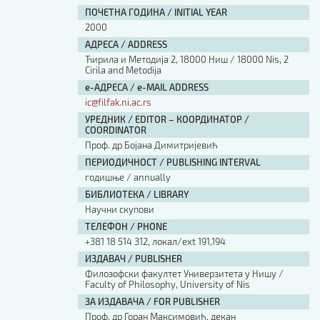
ПОЧЕТНА ГОДИНА / INITIAL YEAR
2000
АДРЕСА / ADDRESS
Ћирила и Методија 2, 18000 Ниш / 18000 Nis, 2
Cirila and Metodija
е-АДРЕСА / e-MAIL ADDRESS
ic@filfak.ni.ac.rs
УРЕДНИК / EDITOR – КООРДИНАТОР /
COORDINATOR
Проф. др Бојана Димитријевић
ПЕРИОДИЧНОСТ / PUBLISHING INTERVAL
годишње / annually
БИБЛИОТЕКА / LIBRARY
Научни скупови
ТЕЛЕФОН / PHONE
+381 18 514 312, локал/ext 191,194
ИЗДАВАЧ / PUBLISHER
Филозофски факултет Универзитета у Нишу /
Faculty of Philosophy, University of Nis
ЗА ИЗДАВАЧА / FOR PUBLISHER
Проф. др Горан Максимовић, декан