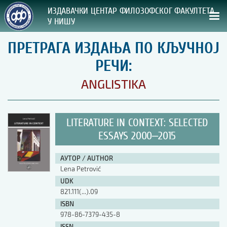
ИЗДАВАЧКИ ЦЕНТАР ФИЛОЗОФСКОГ ФАКУЛТЕТА
У НИШУ
ПРЕТРАГА ИЗДАЊА ПО КЉУЧНОЈ
СВА НАША ИЗДАЊА
РЕЧИ:
ВРСТА ИЗДАЊА:
ANGLISTIKA
ГОДИНА ОБЈАВЉИВАЊА:
LITERATURE IN CONTEXT: SELECTED
ПРЕГЛЕД
ESSAYS 2000‒2015
УПУТСТВА
АУТОР / AUTHOR
Lena Petrović
УПУТСТВА
UDK
Правилник о издавачкој делатности
821.111(...).09
Упутство ауторима
ISBN
Упутство уредницима
978-86-7379-435-8
Изјава о ауторству
Изјава о лектури
ISSN