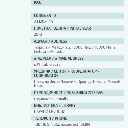
ISSN
-
COBISS.SR-ID
233202444
ПОЧЕТНА ГОДИНА / INITIAL YEAR
2010
АДРЕСА / ADDRESS
Ћирила и Методија 2, 18000 Ниш / 18000 Nis, 2
Cirila and Metodija
е-АДРЕСА / e-MAIL ADDRESS
ic@filfak.ni.ac.rs
УРЕДНИК / EDITOR – КООРДИНАТОР /
COORDINATOR
Проф. др Весна Лопичић, Проф. др Биљана Мишић
Илић
ПЕРИОДИЧНОСТ / PUBLISHING INTERVAL
годишње / annually
БИБЛИОТЕКА / LIBRARY
НАУЧНИ СКУПОВИ
ТЕЛЕФОН / PHONE
+381 18 514 312, локал/ext 191,194