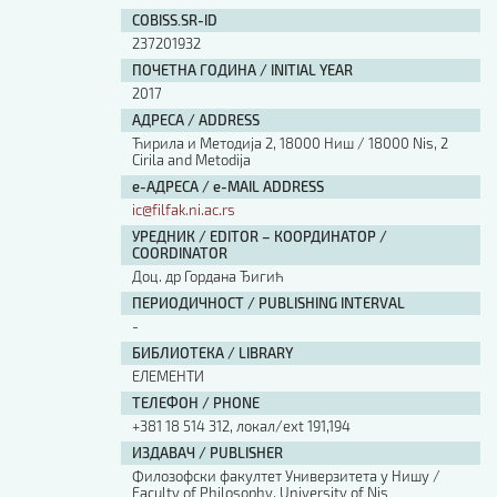
COBISS.SR-ID
237201932
ПОЧЕТНА ГОДИНА / INITIAL YEAR
2017
АДРЕСА / ADDRESS
Ћирила и Методија 2, 18000 Ниш / 18000 Nis, 2
Cirila and Metodija
е-АДРЕСА / e-MAIL ADDRESS
ic@filfak.ni.ac.rs
УРЕДНИК / EDITOR – КООРДИНАТОР /
COORDINATOR
Доц. др Гордана Ђигић
ПЕРИОДИЧНОСТ / PUBLISHING INTERVAL
-
БИБЛИОТЕКА / LIBRARY
ЕЛЕМЕНТИ
ТЕЛЕФОН / PHONE
+381 18 514 312, локал/ext 191,194
ИЗДАВАЧ / PUBLISHER
Филозофски факултет Универзитета у Нишу /
Faculty of Philosophy, University of Nis