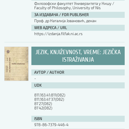
Филозофски факултет Универзитета у Нишу /
Faculty of Philosophy, University of Nis
ЗА ИЗДАВАЧА / FOR PUBLISHER
Проф. др Наталија Јовановић, декан
WEB АДРЕСА / URL
https://izdanja.filfak.ni.ac.rs
JEZIK, KNJIŽEVNOST, VREME: JEZIČKA
ISTRAŽIVANJA
АУТОР / AUTHOR
-
UDK
811.163.41:811(082)

811.163.41'37(082)

81'27(082)

81'42(082)
ISBN
978-86-7379-446-4