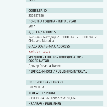
Изјава о коришћењу ауторског дела
-
Упутство за бирање лиценце
COBISS.SR-ID
Уговор са аутором
236857356
Логотипи
ПОЧЕТНА ГОДИНА / INITIAL YEAR
Шаблон прве стране и импресума [B5, ћир]
2017
Шаблон прве стране и импресума [B5, лат]
АДРЕСА / ADDRESS
Шаблон прве стране и импресума [B5, енг]
Ћирила и Методија 2, 18000 Ниш / 18000 Nis, 2
Cirila and Metodija
Етички кодекс
е-АДРЕСА / e-MAIL ADDRESS
ic@filfak.ni.ac.rs
ПРЕТРАГА ИЗДАЊА
УРЕДНИК / EDITOR – КООРДИНАТОР /
COORDINATOR
Наслов или део наслова
Доц. др Гордана Ђигић
ПЕРИОДИЧНОСТ / PUBLISHING INTERVAL
-
Кључне речи
БИБЛИОТЕКА / LIBRARY
ЕЛЕМЕНТИ
ТЕЛЕФОН / PHONE
+381 18 514 312, локал/ext 191,194
Тип издања
ИЗДАВАЧ / PUBLISHER