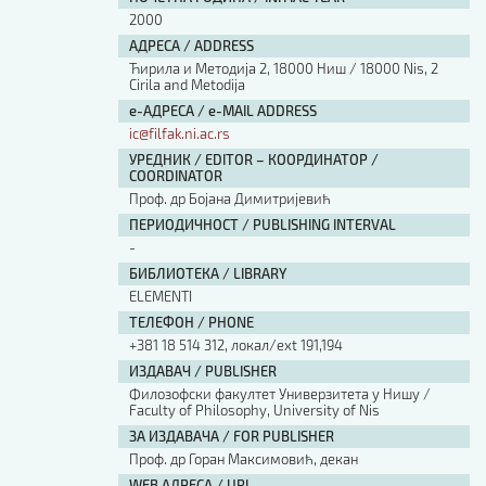
2000
АДРЕСА / ADDRESS
Ћирила и Методија 2, 18000 Ниш / 18000 Nis, 2
Cirila and Metodija
е-АДРЕСА / e-MAIL ADDRESS
ic@filfak.ni.ac.rs
УРЕДНИК / EDITOR – КООРДИНАТОР /
COORDINATOR
Проф. др Бојана Димитријевић
ПЕРИОДИЧНОСТ / PUBLISHING INTERVAL
-
БИБЛИОТЕКА / LIBRARY
ЕLEMENTI
ТЕЛЕФОН / PHONE
+381 18 514 312, локал/ext 191,194
ИЗДАВАЧ / PUBLISHER
Филозофски факултет Универзитета у Нишу /
Faculty of Philosophy, University of Nis
ЗА ИЗДАВАЧА / FOR PUBLISHER
Проф. др Горан Максимовић, декан
WEB АДРЕСА / URL