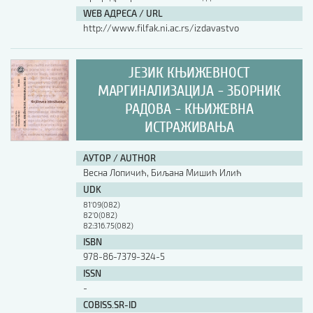
WEB АДРЕСА / URL
http://www.filfak.ni.ac.rs/izdavastvo
ЈЕЗИК КЊИЖЕВНОСТ
МАРГИНАЛИЗАЦИЈА - ЗБОРНИК
РАДОВА - КЊИЖЕВНА
ИСТРАЖИВАЊА
АУТОР / AUTHOR
Весна Лопичић, Биљана Мишић Илић
UDK
81'09(082)
82'0(082)
82:316.75(082)
ISBN
978-86-7379-324-5
ISSN
-
COBISS.SR-ID