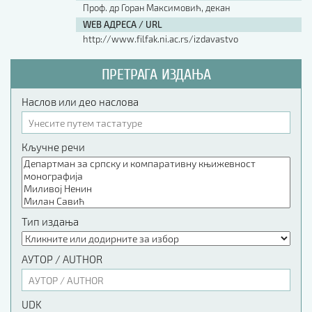
Проф. др Горан Максимовић, декан
WEB АДРЕСА / URL
http://www.filfak.ni.ac.rs/izdavastvo
ПРЕТРАГА ИЗДАЊА
Наслов или део наслова
Кључне речи
Тип издања
АУТОР / AUTHOR
UDK