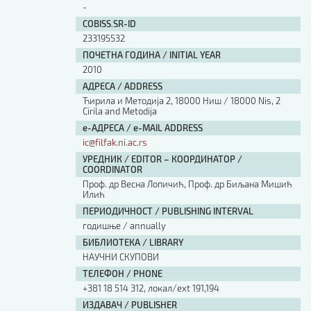
-
COBISS.SR-ID
233195532
ПОЧЕТНА ГОДИНА / INITIAL YEAR
2010
АДРЕСА / ADDRESS
Ћирила и Методија 2, 18000 Ниш / 18000 Nis, 2
Cirila and Metodija
е-АДРЕСА / e-MAIL ADDRESS
ic@filfak.ni.ac.rs
УРЕДНИК / EDITOR – КООРДИНАТОР /
COORDINATOR
Проф. др Весна Лопичић, Проф. др Биљана Мишић
Илић
ПЕРИОДИЧНОСТ / PUBLISHING INTERVAL
годишње / annually
БИБЛИОТЕКА / LIBRARY
НАУЧНИ СКУПОВИ
ТЕЛЕФОН / PHONE
+381 18 514 312, локал/ext 191,194
ИЗДАВАЧ / PUBLISHER