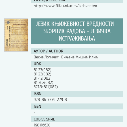
http://www.filfak.ni.ac.rs/izdavastvo
ЈЕЗИК КЊИЖЕВНОСТ ВРЕДНОСТИ -
ЗБОРНИК РАДОВА - ЈЕЗИЧКА
ИСТРАЖИВАЊА
АУТОР / AUTHOR
Весна Лопичић, Биљана Мишић Илић
UDK
81'27(082)
81'23(082)
81'42(082)
81'362(082)
371.3::811(082)
ISBN
978-86-7379-279-8
ISSN
-
COBISS.SR-ID
198116620