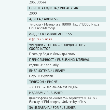
206860044
ПОЧЕТНА ГОДИНА / INITIAL YEAR
2000
АДРЕСА / ADDRESS
Ћирила и Методија 2, 18000 Ниш / 18000 Nis, 2
Cirila and Metodija
е-АДРЕСА / e-MAIL ADDRESS
ic@filfak.ni.ac.rs
УРЕДНИК / EDITOR – КООРДИНАТОР /
COORDINATOR
Проф. др Бојана Димитријевић
ПЕРИОДИЧНОСТ / PUBLISHING INTERVAL
годишње / annually
БИБЛИОТЕКА / LIBRARY
Научни скупови
ТЕЛЕФОН / PHONE
+381 18 514 312, локал/ext 191,194
ИЗДАВАЧ / PUBLISHER
Филозофски факултет Универзитета у Нишу /
Faculty of Philosophy, University of Nis
ЗА ИЗДАВАЧА / FOR PUBLISHER