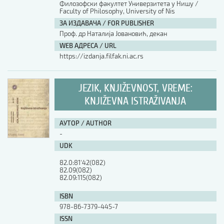
Филозофски факултет Универзитета у Нишу /
Faculty of Philosophy, University of Nis
АУТОР / AUTHOR
ЗА ИЗДАВАЧА / FOR PUBLISHER
Проф. др Наталија Јовановић, декан
WEB АДРЕСА / URL
UDK
https://izdanja.filfak.ni.ac.rs
ISBN
JEZIK, KNJIŽEVNOST, VREME:
KNJIŽEVNA ISTRAŽIVANJA
ISSN
АУТОР / AUTHOR
-
UDK
COBISS.SR-ID
82.0:81'42(082)

82.09(082)

82.09:115(082)
DOI
ISBN
978-86-7379-445-7
ISSN