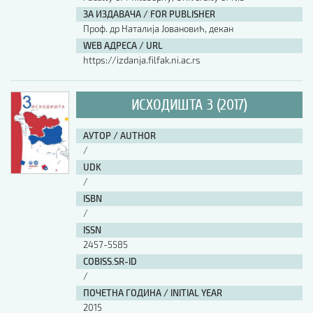
ЗА ИЗДАВАЧА / FOR PUBLISHER
АУТОР / AUTHOR
Проф. др Наталија Јовановић, декан
WEB АДРЕСА / URL
https://izdanja.filfak.ni.ac.rs
UDK
ИСХОДИШТА 3 (2017)
ISBN
АУТОР / AUTHOR
/
ISSN
UDK
/
ISBN
COBISS.SR-ID
/
ISSN
2457-5585
DOI
COBISS.SR-ID
/
ПОЧЕТНА ГОДИНА / INITIAL YEAR
2015