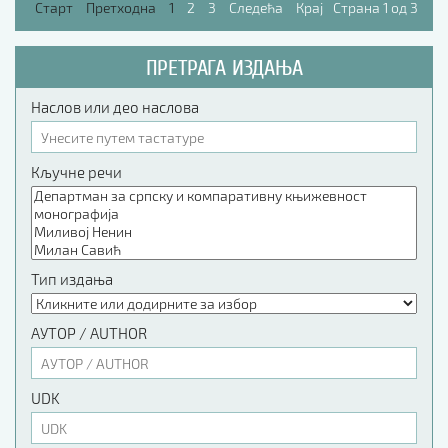
Старт
Претходна
1
2
3
Следећа
Крај
Страна 1 од 3
ПРЕТРАГА ИЗДАЊА
Наслов или део наслова
Кључне речи
Тип издања
АУТОР / AUTHOR
UDK