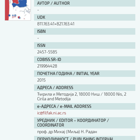
АУТОР / AUTHOR
-
UDK
811.163.41+821.163.41
ISBN
-
ISSN
2457-5585
COBISS.SR-ID
219964428
ПОЧЕТНА ГОДИНА / INITIAL YEAR
2015
АДРЕСА / ADDRESS
Ћирила и Методија 2, 18000 Ниш / 18000 Nis, 2
Cirila and Metodija
е-АДРЕСА / e-MAIL ADDRESS
ic@filfak.ni.ac.rs
УРЕДНИК / EDITOR – КООРДИНАТОР /
COORDINATOR
проф. др Михај (Миља) Н. Радан
ПЕРИОДИЧНОСТ / PUBLISHING INTERVAL