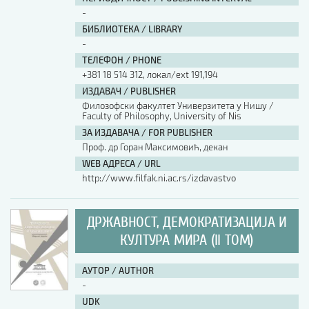
-
БИБЛИОТЕКА / LIBRARY
-
ТЕЛЕФОН / PHONE
+381 18 514 312, локал/ext 191,194
ИЗДАВАЧ / PUBLISHER
Филозофски факултет Универзитета у Нишу /
Faculty of Philosophy, University of Nis
ЗА ИЗДАВАЧА / FOR PUBLISHER
Проф. др Горан Максимовић, декан
WEB АДРЕСА / URL
http://www.filfak.ni.ac.rs/izdavastvo
ДРЖАВНОСТ, ДЕМОКРАТИЗАЦИЈА И
КУЛТУРА МИРА (II ТОМ)
АУТОР / AUTHOR
-
UDK