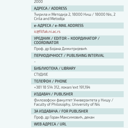
2000
АДРЕСА / ADDRESS
Ћирила и Методија 2, 18000 Ниш / 18000 Nis, 2
Cirila and Metodija
е-АДРЕСА / e-MAIL ADDRESS
ic@filfak.ni.ac.rs
УРЕДНИК / EDITOR – КООРДИНАТОР /
COORDINATOR
Проф. др Бојана Димитријевић
ПЕРИОДИЧНОСТ / PUBLISHING INTERVAL
-
БИБЛИОТЕКА / LIBRARY
СТУДИЈЕ
ТЕЛЕФОН / PHONE
+381 18 514 312, локал/ext 191,194
ИЗДАВАЧ / PUBLISHER
Филозофски факултет Универзитета у Нишу /
Faculty of Philosophy, University of Nis
ЗА ИЗДАВАЧА / FOR PUBLISHER
Проф. др Горан Максимовић, декан
WEB АДРЕСА / URL