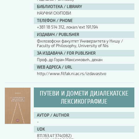
БИБЛИОТЕКА / LIBRARY
НАУЧНИ СКУПОВИ
ТЕЛЕФОН / PHONE
+381 18 514 312, локал/ext 191,194
ИЗДАВАЧ / PUBLISHER
Филозофски факултет Универзитета у Нишу /
Faculty of Philosophy, University of Nis
ЗА ИЗДАВАЧА / FOR PUBLISHER
Проф. др Горан Максимовић, декан
WEB АДРЕСА / URL
http://www.filfak.ni.ac.rs/izdavastvo
ПУТЕВИ И ДОМЕТИ ДИЈАЛЕКАТСКЕ
ЛЕКСИКОГРАФИЈЕ
АУТОР / AUTHOR
-
UDK
811.163.41'374(082)