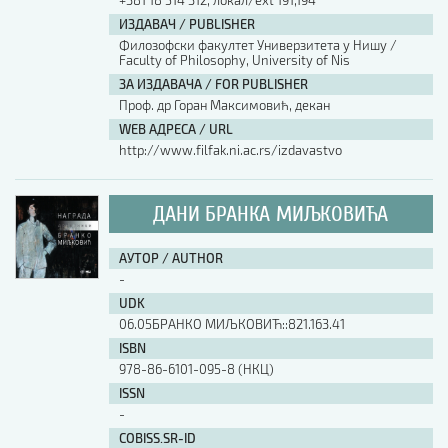
+381 18 514 312, локал/ext 191,194
ИЗДАВАЧ / PUBLISHER
Филозофски факултет Универзитета у Нишу /
Faculty of Philosophy, University of Nis
ЗА ИЗДАВАЧА / FOR PUBLISHER
Проф. др Горан Максимовић, декан
WEB АДРЕСА / URL
http://www.filfak.ni.ac.rs/izdavastvo
ДАНИ БРАНКА МИЉКОВИЋА
АУТОР / AUTHOR
-
UDK
06.05БРАНКО МИЉКОВИЋ::821.163.41
ISBN
978-86-6101-095-8 (НКЦ)
ISSN
-
COBISS.SR-ID