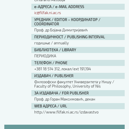
е-АДРЕСА / e-MAIL ADDRESS
ic@filfak.ni.ac.rs
УРЕДНИК / EDITOR – КООРДИНАТОР /
COORDINATOR
Проф. др Бојана Димитријевић
ПЕРИОДИЧНОСТ / PUBLISHING INTERVAL
годишње / annually
БИБЛИОТЕКА / LIBRARY
ПЕРИОДИКА
ТЕЛЕФОН / PHONE
+381 18 514 312, локал/ext 191,194
ИЗДАВАЧ / PUBLISHER
Филозофски факултет Универзитета у Нишу /
Faculty of Philosophy, University of Nis
ЗА ИЗДАВАЧА / FOR PUBLISHER
Проф. др Горан Максимовић, декан
WEB АДРЕСА / URL
http://www.filfak.ni.ac.rs/izdavastvo