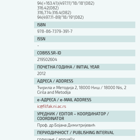
94(=163.41)(497.11)"18/18"(082)
316.42(082)
316,774:316.4(082)
94(497.11-89)"18/19"(082)
ISBN
978-86-7379-391-7
ISSN
-
COBISS.SR-ID
219502604
ПОЧЕТНА ГОДИНА / INITIAL YEAR
2012
АДРЕСА / ADDRESS
Ћирила и Методија 2, 18000 Ниш / 18000 Nis, 2
Cirila and Metodija
е-АДРЕСА / e-MAIL ADDRESS
ic@filfak.ni.ac.rs
УРЕДНИК / EDITOR – КООРДИНАТОР /
COORDINATOR
Проф. др Бојана Димитријевић
ПЕРИОДИЧНОСТ / PUBLISHING INTERVAL
годишње / annually