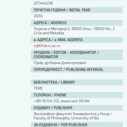
207444236
ПОЧЕТНА ГОДИНА / INITIAL YEAR
2000
АДРЕСА / ADDRESS
Ћирила и Методија 2, 18000 Ниш / 18000 Nis, 2
Cirila and Metodija
е-АДРЕСА / e-MAIL ADDRESS
ic@filfak.ni.ac.rs
УРЕДНИК / EDITOR – КООРДИНАТОР /
COORDINATOR
Проф. др Бојана Димитријевић
ПЕРИОДИЧНОСТ / PUBLISHING INTERVAL
-
БИБЛИОТЕКА / LIBRARY
ТЕМЕ
ТЕЛЕФОН / PHONE
+381 18 514 312, локал/ext 191,194
ИЗДАВАЧ / PUBLISHER
Филозофски факултет Универзитета у Нишу /
Faculty of Philosophy, University of Nis
ЗА ИЗДАВАЧА / FOR PUBLISHER