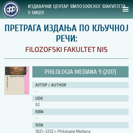
ИЗДАВАЧКИ ЦЕНТАР ФИЛОЗОФСКОГ ФАКУЛТЕТА
У НИШУ
ПРЕТРАГА ИЗДАЊА ПО КЉУЧНОЈ
СВА НАША ИЗДАЊА
РЕЧИ:
ВРСТА ИЗДАЊА:
FILOZOFSKI FAKULTET NIS
ГОДИНА ОБЈАВЉИВАЊА:
PHILOLOGIA MEDIANA 9 (2017)
ПРЕГЛЕД
АУТОР / AUTHOR
УПУТСТВА
-
UDK
УПУТСТВА
82
Правилник о издавачкој делатности
ISBN
Упутство ауторима
-
Упутство уредницима
ISSN
Изјава о ауторству
1821–3332 = Philologia Mediana
Изјава о лектури