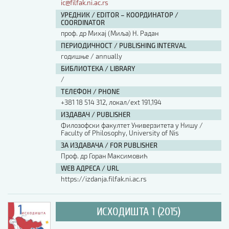
ic@filfak.ni.ac.rs
УРЕДНИК / EDITOR – КООРДИНАТОР /
COORDINATOR
проф. др Михај (Миља) Н. Радан
ПЕРИОДИЧНОСТ / PUBLISHING INTERVAL
годишње / annually
БИБЛИОТЕКА / LIBRARY
/
ТЕЛЕФОН / PHONE
+381 18 514 312, локал/ext 191,194
ИЗДАВАЧ / PUBLISHER
Филозофски факултет Универзитета у Нишу /
Faculty of Philosophy, University of Nis
ЗА ИЗДАВАЧА / FOR PUBLISHER
Проф. др Горан Максимовић
WEB АДРЕСА / URL
https://izdanja.filfak.ni.ac.rs
ИСХОДИШТА 1 (2015)