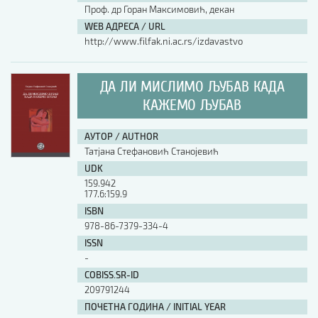
Проф. др Горан Максимовић, декан
WEB АДРЕСА / URL
http://www.filfak.ni.ac.rs/izdavastvo
ДА ЛИ МИСЛИМО ЉУБАВ КАДА
КАЖЕМО ЉУБАВ
АУТОР / AUTHOR
Татјана Стефановић Станојевић
UDK
159.942
177.6:159.9
ISBN
978-86-7379-334-4
ISSN
-
COBISS.SR-ID
209791244
ПОЧЕТНА ГОДИНА / INITIAL YEAR