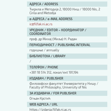
АДРЕСА / ADDRESS
Ћирила и Методија 2, 18000 Ниш / 18000 Nis, 2
Cirila and Metodija
е-АДРЕСА / e-MAIL ADDRESS
ic@filfak.ni.ac.rs
УРЕДНИК / EDITOR – КООРДИНАТОР /
COORDINATOR
проф. др Михај (Миља) Н. Радан
ПЕРИОДИЧНОСТ / PUBLISHING INTERVAL
годишње / annually
БИБЛИОТЕКА / LIBRARY
/
ТЕЛЕФОН / PHONE
+381 18 514 312, локал/ext 191,194
ИЗДАВАЧ / PUBLISHER
Филозофски факултет Универзитета у Нишу /
Faculty of Philosophy, University of Nis
ЗА ИЗДАВАЧА / FOR PUBLISHER
Огњан Крстић
WEB АДРЕСА / URL
https://izdanja.filfak.ni.ac.rs