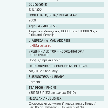
Изјава о коришћењу ауторског дела
COBISS.SR-ID
Упутство за бирање лиценце
17124250
Уговор са аутором
ПОЧЕТНА ГОДИНА / INITIAL YEAR
Логотипи
2009
Шаблон прве стране и импресума [B5, ћир]
АДРЕСА / ADDRESS
Шаблон прве стране и импресума [B5, лат]
Ћирила и Методија 2, 18000 Ниш / 18000 Nis, 2
Шаблон прве стране и импресума [B5, енг]
Cirila and Metodija
е-АДРЕСА / e-MAIL ADDRESS
Етички кодекс
ic@filfak.ni.ac.rs
УРЕДНИК / EDITOR – КООРДИНАТОР /
ПРЕТРАГА ИЗДАЊА
COORDINATOR
Проф. др Ирена Арсић
Наслов или део наслова
ПЕРИОДИЧНОСТ / PUBLISHING INTERVAL
годишње / annually
БИБЛИОТЕКА / LIBRARY
Кључне речи
Часописи
ТЕЛЕФОН / PHONE
+381 18 514 312, локал/ext 191,194
ИЗДАВАЧ / PUBLISHER
Филозофски факултет Универзитета у Нишу /
Тип издања
Faculty of Philosophy, University of Nis