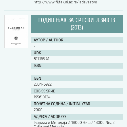
http://www.filfak.ni.ac.rs/izdavastvo
ГОДИШЊАК ЗА СРПСКИ ЈЕЗИК 13
(2013)
АУТОР / AUTHOR
-
UDK
811.163.41
ISBN
-
ISSN
2334-6922
COBISS.SR-ID
195610124
ПОЧЕТНА ГОДИНА / INITIAL YEAR
2000
АДРЕСА / ADDRESS
Ћирила и Методија 2, 18000 Ниш / 18000 Nis, 2
Cirila and Metodija