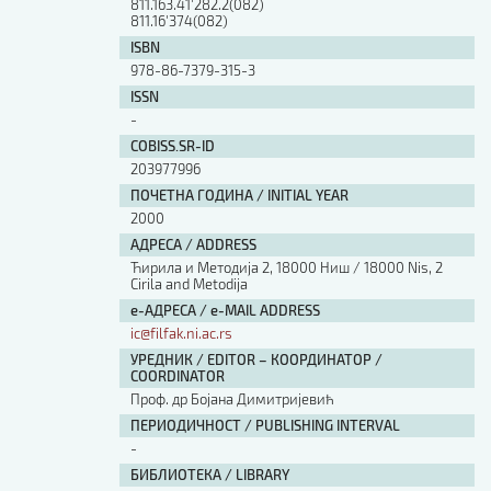
811.163.41'282.2(082)
811.16'374(082)
ISBN
978-86-7379-315-3
ISSN
-
COBISS.SR-ID
203977996
ПОЧЕТНА ГОДИНА / INITIAL YEAR
2000
АДРЕСА / ADDRESS
Ћирила и Методија 2, 18000 Ниш / 18000 Nis, 2
Cirila and Metodija
е-АДРЕСА / e-MAIL ADDRESS
ic@filfak.ni.ac.rs
УРЕДНИК / EDITOR – КООРДИНАТОР /
COORDINATOR
Проф. др Бојана Димитријевић
ПЕРИОДИЧНОСТ / PUBLISHING INTERVAL
-
БИБЛИОТЕКА / LIBRARY