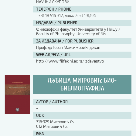
НАУЧНИ СКУПОВИ
ТЕЛЕФОН / PHONE
+381 18 514 312, локал/ext 191,194
ИЗДАВАЧ / PUBLISHER
Филозофски факултет Универзитета у Нишу /
Faculty of Philosophy, University of Nis
ЗА ИЗДАВАЧА / FOR PUBLISHER
Проф. др Горан Максимовић, декан
WEB АДРЕСА / URL
http://www.filfak.ni.ac.rs/izdavastvo
ЉУБИША МИТРОВИЋ: БИО-
БИБЛИОГРАФИЈА
АУТОР / AUTHOR
-
UDK
316:929 Митровић Љ.
012 Митровић Љ.
ISBN