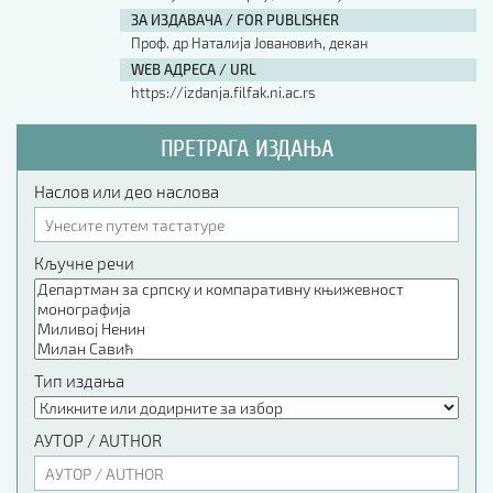
ЗА ИЗДАВАЧА / FOR PUBLISHER
Проф. др Наталија Јовановић, декан
WEB АДРЕСА / URL
https://izdanja.filfak.ni.ac.rs
ПРЕТРАГА ИЗДАЊА
Наслов или део наслова
Кључне речи
Тип издања
АУТОР / AUTHOR