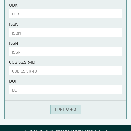
UDK
ISBN
ISSN
COBISS.SR-ID
DOI
© 2017-2026. Филозофски факултет у Нишу