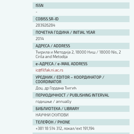
Изјава о коришћењу ауторског дела
ISSN
Упутство за бирање лиценце
-
Уговор са аутором
COBISS.SR-ID
Логотипи
283926284
Шаблон прве стране и импресума [B5, ћир]
ПОЧЕТНА ГОДИНА / INITIAL YEAR
Шаблон прве стране и импресума [B5, лат]
2014
Шаблон прве стране и импресума [B5, енг]
АДРЕСА / ADDRESS
Етички кодекс
Ћирила и Методија 2, 18000 Ниш / 18000 Nis, 2
Cirila and Metodija
е-АДРЕСА / e-MAIL ADDRESS
ПРЕТРАГА ИЗДАЊА
ic@filfak.ni.ac.rs
УРЕДНИК / EDITOR – КООРДИНАТОР /
Наслов или део наслова
COORDINATOR
Доц. др Гордана Ђигић
ПЕРИОДИЧНОСТ / PUBLISHING INTERVAL
Кључне речи
годишње / annually
БИБЛИОТЕКА / LIBRARY
НАУЧНИ СКУПОВИ
ТЕЛЕФОН / PHONE
+381 18 514 312, локал/ext 191,194
Тип издања