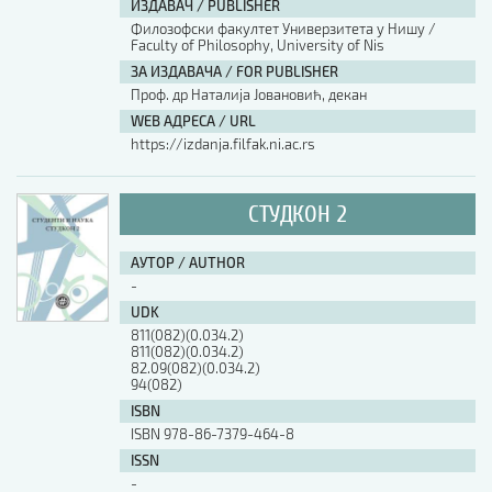
ИЗДАВАЧ / PUBLISHER
Филозофски факултет Универзитета у Нишу /
АУТОР / AUTHOR
Faculty of Philosophy, University of Nis
ЗА ИЗДАВАЧА / FOR PUBLISHER
Проф. др Наталија Јовановић, декан
UDK
WEB АДРЕСА / URL
https://izdanja.filfak.ni.ac.rs
ISBN
СТУДКОН 2
ISSN
АУТОР / AUTHOR
-
UDK
COBISS.SR-ID
811(082)(0.034.2)
811(082)(0.034.2)
82.09(082)(0.034.2)
94(082)
DOI
ISBN
ISBN 978-86-7379-464-8
ISSN
-