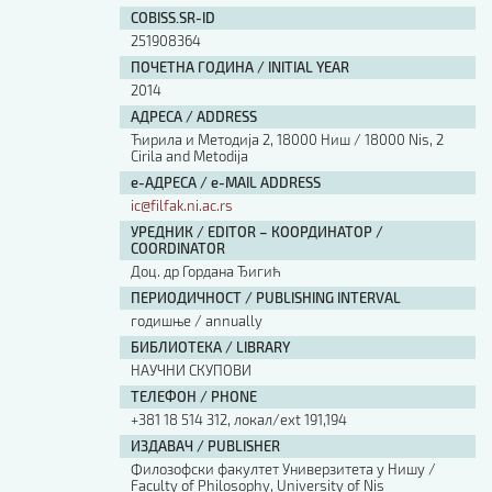
COBISS.SR-ID
251908364
ПОЧЕТНА ГОДИНА / INITIAL YEAR
2014
АДРЕСА / ADDRESS
Ћирила и Методија 2, 18000 Ниш / 18000 Nis, 2
Cirila and Metodija
е-АДРЕСА / e-MAIL ADDRESS
ic@filfak.ni.ac.rs
УРЕДНИК / EDITOR – КООРДИНАТОР /
COORDINATOR
Доц. др Гордана Ђигић
ПЕРИОДИЧНОСТ / PUBLISHING INTERVAL
годишње / annually
БИБЛИОТЕКА / LIBRARY
НАУЧНИ СКУПОВИ
ТЕЛЕФОН / PHONE
+381 18 514 312, локал/ext 191,194
ИЗДАВАЧ / PUBLISHER
Филозофски факултет Универзитета у Нишу /
Faculty of Philosophy, University of Nis