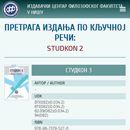
ИЗДАВАЧКИ ЦЕНТАР ФИЛОЗОФСКОГ ФАКУЛТЕТА
У НИШУ
ПРЕТРАГА ИЗДАЊА ПО КЉУЧНОЈ
СВА НАША ИЗДАЊА
РЕЧИ:
ВРСТА ИЗДАЊА:
STUDKON 2
ГОДИНА ОБЈАВЉИВАЊА:
СТУДКОН 3
ПРЕГЛЕД
АУТОР / AUTHOR
УПУТСТВА
-
UDK
УПУТСТВА
811(082)(0.034.2)
Правилник о издавачкој делатности
811(082)(0.034.2)
82.09(082)(0.034.2)
Упутство ауторима
94(082)
Упутство уредницима
ISBN
Изјава о ауторству
978-86-7379-527-0
Изјава о лектури