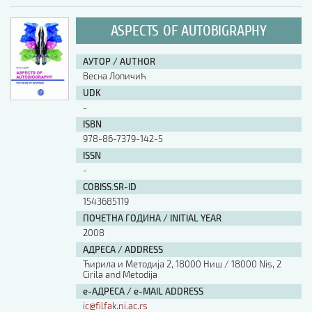
ASPECTS OF AUTOBIGRAPHY
АУТОР / AUTHOR
Весна Лопичић
UDK
-
ISBN
978-86-7379-142-5
ISSN
-
COBISS.SR-ID
1543685119
ПОЧЕТНА ГОДИНА / INITIAL YEAR
2008
АДРЕСА / ADDRESS
Ћирила и Методија 2, 18000 Ниш / 18000 Nis, 2
Cirila and Metodija
е-АДРЕСА / e-MAIL ADDRESS
ic@filfak.ni.ac.rs