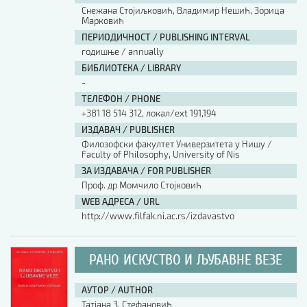
Снежана Стојиљковић, Владимир Нешић, Зорица
Марковић
ПЕРИОДИЧНОСТ / PUBLISHING INTERVAL
годишње / annually
БИБЛИОТЕКА / LIBRARY
-
ТЕЛЕФОН / PHONE
+381 18 514 312, локал/ext 191,194
ИЗДАВАЧ / PUBLISHER
Филозофски факултет Универзитета у Нишу /
Faculty of Philosophy, University of Nis
ЗА ИЗДАВАЧА / FOR PUBLISHER
Проф. др Момчило Стојковић
WEB АДРЕСА / URL
http://www.filfak.ni.ac.rs/izdavastvo
РАНО ИСКУСТВО И ЉУБАВНЕ ВЕЗЕ
АУТОР / AUTHOR
Татјана З. Стефановић