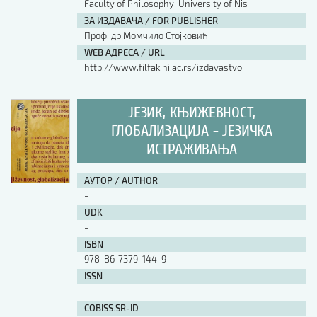
Faculty of Philosophy, University of Nis
ЗА ИЗДАВАЧА / FOR PUBLISHER
Проф. др Момчило Стојковић
WEB АДРЕСА / URL
http://www.filfak.ni.ac.rs/izdavastvo
ЈЕЗИК, КЊИЖЕВНОСТ,
ГЛОБАЛИЗАЦИЈА - ЈЕЗИЧКА
ИСТРАЖИВАЊА
АУТОР / AUTHOR
-
UDK
-
ISBN
978-86-7379-144-9
ISSN
-
COBISS.SR-ID