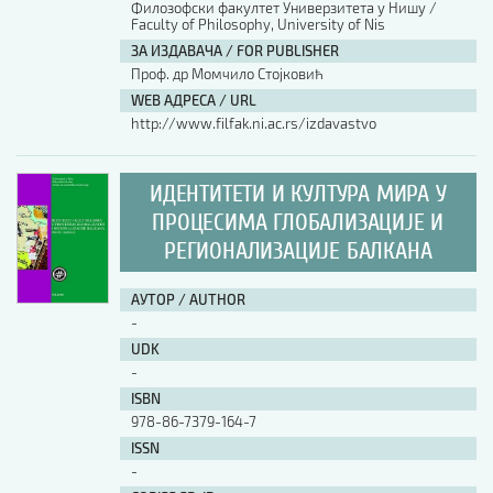
Филозофски факултет Универзитета у Нишу /
Faculty of Philosophy, University of Nis
АУТОР / AUTHOR
ЗА ИЗДАВАЧА / FOR PUBLISHER
Проф. др Момчило Стојковић
WEB АДРЕСА / URL
UDK
http://www.filfak.ni.ac.rs/izdavastvo
ISBN
ИДЕНТИТЕТИ И КУЛТУРА МИРА У
ПРОЦЕСИМА ГЛОБАЛИЗАЦИЈЕ И
РЕГИОНАЛИЗАЦИЈЕ БАЛКАНА
ISSN
АУТОР / AUTHOR
-
COBISS.SR-ID
UDK
-
ISBN
DOI
978-86-7379-164-7
ISSN
-