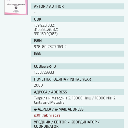
АУТОР / AUTHOR
-
UDK
159.923(082)
316.356.2(082)
331:159.9(082)
ISBN
978-86-7379-169-2
ISSN
-
COBISS.SR-ID
1538729983
ПОЧЕТНА ГОДИНА / INITIAL YEAR
2000
АДРЕСА / ADDRESS
Ћирила и Методија 2, 18000 Ниш / 18000 Nis, 2
Cirila and Metodija
е-АДРЕСА / e-MAIL ADDRESS
ic@filfak.ni.ac.rs
УРЕДНИК / EDITOR – КООРДИНАТОР /
COORDINATOR