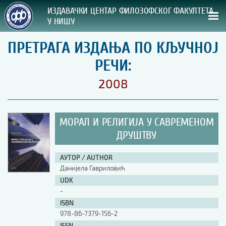
ИЗДАВАЧКИ ЦЕНТАР ФИЛОЗОФСКОГ ФАКУЛТЕТА
У НИШУ
ПРЕТРАГА ИЗДАЊА ПО КЉУЧНОЈ
СВА НАША ИЗДАЊА
РЕЧИ:
ВРСТА ИЗДАЊА:
2008
ГОДИНА ОБЈАВЉИВАЊА:
МОРАЛ И РЕЛИГИЈА У САВРЕМЕНОМ
ПРЕГЛЕД
ДРУШТВУ
УПУТСТВА
АУТОР / AUTHOR
Данијела Гавриловић
УПУТСТВА
UDK
Правилник о издавачкој делатности
-
Упутство ауторима
ISBN
Упутство уредницима
978-86-7379-156-2
Изјава о ауторству
Изјава о лектури
ISSN