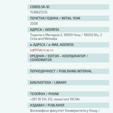
-
COBISS.SR-ID
1538625535
ПОЧЕТНА ГОДИНА / INITIAL YEAR
2008
АДРЕСА / ADDRESS
Ћирила и Методија 2, 18000 Ниш / 18000 Nis, 2
Cirila and Metodija
е-АДРЕСА / e-MAIL ADDRESS
ic@filfak.ni.ac.rs
УРЕДНИК / EDITOR – КООРДИНАТОР /
COORDINATOR
-
ПЕРИОДИЧНОСТ / PUBLISHING INTERVAL
-
БИБЛИОТЕКА / LIBRARY
-
ТЕЛЕФОН / PHONE
+381 18 514 312, локал/ext 191,194
ИЗДАВАЧ / PUBLISHER
Филозофски факултет Универзитета у Нишу /