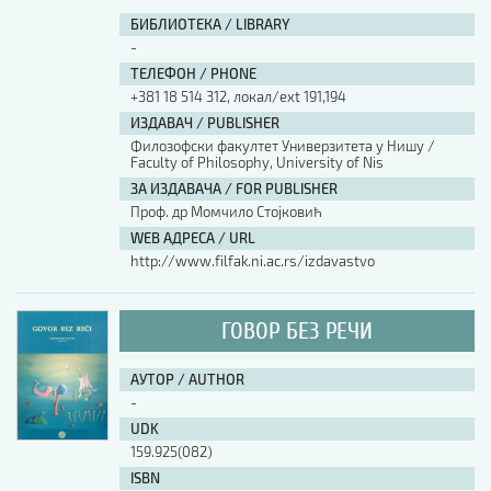
БИБЛИОТЕКА / LIBRARY
-
ТЕЛЕФОН / PHONE
+381 18 514 312, локал/ext 191,194
ИЗДАВАЧ / PUBLISHER
Филозофски факултет Универзитета у Нишу /
Faculty of Philosophy, University of Nis
ЗА ИЗДАВАЧА / FOR PUBLISHER
Проф. др Момчило Стојковић
WEB АДРЕСА / URL
http://www.filfak.ni.ac.rs/izdavastvo
ГОВОР БЕЗ РЕЧИ
АУТОР / AUTHOR
-
UDK
159.925(082)
ISBN