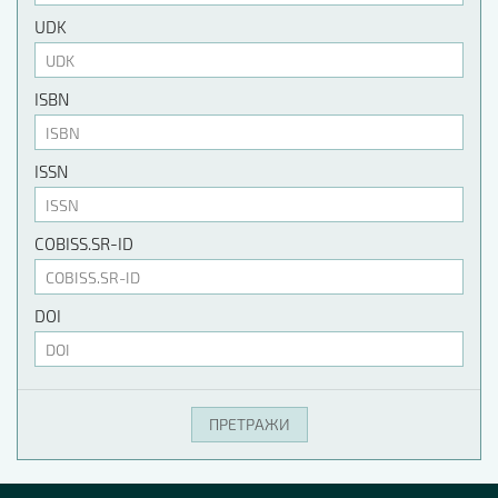
UDK
ISBN
ISSN
COBISS.SR-ID
DOI