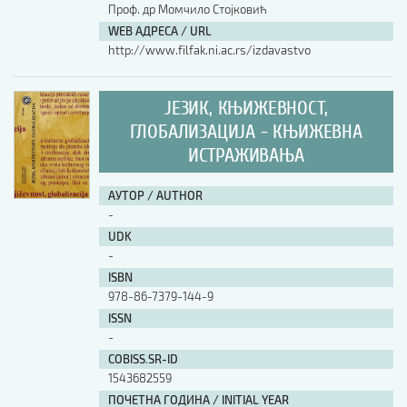
Проф. др Момчило Стојковић
WEB АДРЕСА / URL
http://www.filfak.ni.ac.rs/izdavastvo
ЈЕЗИК, КЊИЖЕВНОСТ,
ГЛОБАЛИЗАЦИЈА - КЊИЖЕВНА
ИСТРАЖИВАЊА
АУТОР / AUTHOR
-
UDK
-
ISBN
978-86-7379-144-9
ISSN
-
COBISS.SR-ID
1543682559
ПОЧЕТНА ГОДИНА / INITIAL YEAR