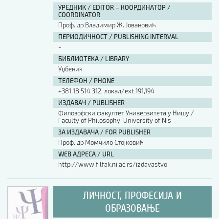
УРЕДНИК / EDITOR – КООРДИНАТОР /
COORDINATOR
Проф. др Владимир Ж. Јовановић
ПЕРИОДИЧНОСТ / PUBLISHING INTERVAL
-
БИБЛИОТЕКА / LIBRARY
Уџбеник
ТЕЛЕФОН / PHONE
+381 18 514 312, локал/ext 191,194
ИЗДАВАЧ / PUBLISHER
Филозофски факултет Универзитета у Нишу /
Faculty of Philosophy, University of Nis
ЗА ИЗДАВАЧА / FOR PUBLISHER
Проф. др Момчило Стојковић
WEB АДРЕСА / URL
http://www.filfak.ni.ac.rs/izdavastvo
ЛИЧНОСТ, ПРОФЕСИЈА И
ОБРАЗОВАЊЕ