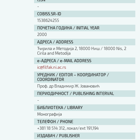
Изјава о коришћењу ауторског дела
-
Упутство за бирање лиценце
COBISS.SR-ID
Уговор са аутором
1538624255
Логотипи
ПОЧЕТНА ГОДИНА / INITIAL YEAR
Шаблон прве стране и импресума [B5, ћир]
2000
Шаблон прве стране и импресума [B5, лат]
АДРЕСА / ADDRESS
Шаблон прве стране и импресума [B5, енг]
Ћирила и Методија 2, 18000 Ниш / 18000 Nis, 2
Cirila and Metodija
Етички кодекс
е-АДРЕСА / e-MAIL ADDRESS
ic@filfak.ni.ac.rs
ПРЕТРАГА ИЗДАЊА
УРЕДНИК / EDITOR – КООРДИНАТОР /
COORDINATOR
Наслов или део наслова
Проф. др Владимир Ж. Јовановић
ПЕРИОДИЧНОСТ / PUBLISHING INTERVAL
-
Кључне речи
БИБЛИОТЕКА / LIBRARY
Монографија
ТЕЛЕФОН / PHONE
+381 18 514 312, локал/ext 191,194
Тип издања
ИЗДАВАЧ / PUBLISHER