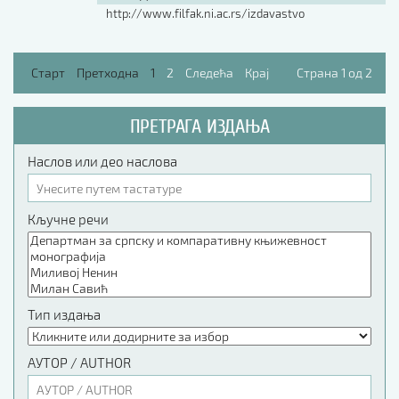
http://www.filfak.ni.ac.rs/izdavastvo
Старт
Претходна
1
2
Следећа
Крај
Страна 1 од 2
ПРЕТРАГА ИЗДАЊА
Наслов или део наслова
Кључне речи
Тип издања
АУТОР / AUTHOR