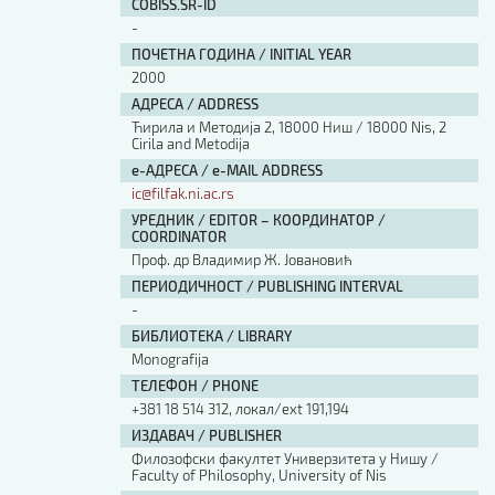
COBISS.SR-ID
-
ПОЧЕТНА ГОДИНА / INITIAL YEAR
2000
АДРЕСА / ADDRESS
Ћирила и Методија 2, 18000 Ниш / 18000 Nis, 2
Cirila and Metodija
е-АДРЕСА / e-MAIL ADDRESS
ic@filfak.ni.ac.rs
УРЕДНИК / EDITOR – КООРДИНАТОР /
COORDINATOR
Проф. др Владимир Ж. Јовановић
ПЕРИОДИЧНОСТ / PUBLISHING INTERVAL
-
БИБЛИОТЕКА / LIBRARY
Monografija
ТЕЛЕФОН / PHONE
+381 18 514 312, локал/ext 191,194
ИЗДАВАЧ / PUBLISHER
Филозофски факултет Универзитета у Нишу /
Faculty of Philosophy, University of Nis