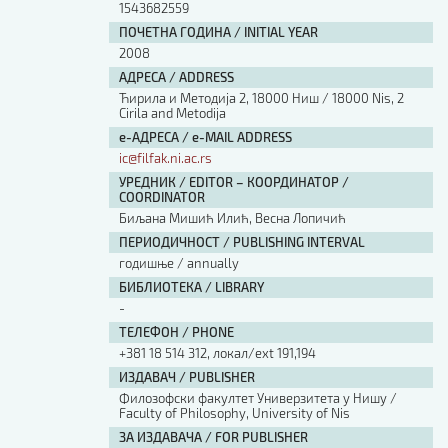
1543682559
ПОЧЕТНА ГОДИНА / INITIAL YEAR
2008
АДРЕСА / ADDRESS
Ћирила и Методија 2, 18000 Ниш / 18000 Nis, 2
Cirila and Metodija
е-АДРЕСА / e-MAIL ADDRESS
ic@filfak.ni.ac.rs
УРЕДНИК / EDITOR – КООРДИНАТОР /
COORDINATOR
Биљана Мишић Илић, Весна Лопичић
ПЕРИОДИЧНОСТ / PUBLISHING INTERVAL
годишње / annually
БИБЛИОТЕКА / LIBRARY
-
ТЕЛЕФОН / PHONE
+381 18 514 312, локал/ext 191,194
ИЗДАВАЧ / PUBLISHER
Филозофски факултет Универзитета у Нишу /
Faculty of Philosophy, University of Nis
ЗА ИЗДАВАЧА / FOR PUBLISHER