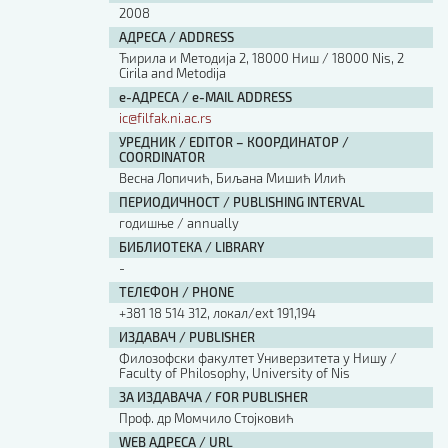
2008
АДРЕСА / ADDRESS
Ћирила и Методија 2, 18000 Ниш / 18000 Nis, 2
Cirila and Metodija
е-АДРЕСА / e-MAIL ADDRESS
ic@filfak.ni.ac.rs
УРЕДНИК / EDITOR – КООРДИНАТОР /
COORDINATOR
Весна Лопичић, Биљана Мишић Илић
ПЕРИОДИЧНОСТ / PUBLISHING INTERVAL
годишње / annually
БИБЛИОТЕКА / LIBRARY
-
ТЕЛЕФОН / PHONE
+381 18 514 312, локал/ext 191,194
ИЗДАВАЧ / PUBLISHER
Филозофски факултет Универзитета у Нишу /
Faculty of Philosophy, University of Nis
ЗА ИЗДАВАЧА / FOR PUBLISHER
Проф. др Момчило Стојковић
WEB АДРЕСА / URL