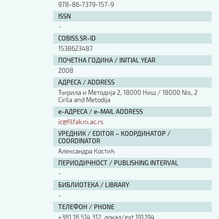
978-86-7379-157-9
ISSN
-
COBISS.SR-ID
1538623487
ПОЧЕТНА ГОДИНА / INITIAL YEAR
2008
АДРЕСА / ADDRESS
Ћирила и Методија 2, 18000 Ниш / 18000 Nis, 2
Cirila and Metodija
е-АДРЕСА / e-MAIL ADDRESS
ic@filfak.ni.ac.rs
УРЕДНИК / EDITOR – КООРДИНАТОР /
COORDINATOR
Александра Костић
ПЕРИОДИЧНОСТ / PUBLISHING INTERVAL
-
БИБЛИОТЕКА / LIBRARY
-
ТЕЛЕФОН / PHONE
+381 18 514 312, локал/ext 191,194