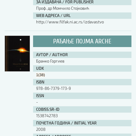
ЗА ИЗДАВАЧА / FOR PUBLISHER
Проф. др Момчило Стојковић
WEB АДРЕСА / URL
http://www.filfak.ni.ac.rs/izdavastvo
РАЂАЊЕ ПОЈМА ARCHE
АУТОР / AUTHOR
Бранко Горгиев
UDK
1(38)
ISBN
978-86-7379-173-9
ISSN
-
COBISS.SR-ID
1538742783
ПОЧЕТНА ГОДИНА / INITIAL YEAR
2008