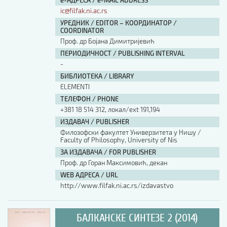
е-АДРЕСА / e-MAIL ADDRESS
ic@filfak.ni.ac.rs
УРЕДНИК / EDITOR – КООРДИНАТОР /
COORDINATOR
Проф. др Бојана Димитријевић
ПЕРИОДИЧНОСТ / PUBLISHING INTERVAL
-
БИБЛИОТЕКА / LIBRARY
ELEMENTI
ТЕЛЕФОН / PHONE
+381 18 514 312, локал/ext 191,194
ИЗДАВАЧ / PUBLISHER
Филозофски факултет Универзитета у Нишу /
Faculty of Philosophy, University of Nis
ЗА ИЗДАВАЧА / FOR PUBLISHER
Проф. др Горан Максимовић, декан
WEB АДРЕСА / URL
http://www.filfak.ni.ac.rs/izdavastvo
БАЛКАНСКЕ СИНТЕЗЕ 2 (2014)