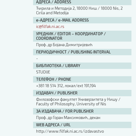
АДРЕСА / ADDRESS
Ћирила и Методија 2, 18000 Ниш / 18000 Nis, 2
Cirila and Metodija
е-АДРЕСА / e-MAIL ADDRESS
ic@filfak.ni.ac.rs
УРЕДНИК / EDITOR – КООРДИНАТОР /
COORDINATOR
Проф. др Бојана Димитријевић
ПЕРИОДИЧНОСТ / PUBLISHING INTERVAL
-
БИБЛИОТЕКА / LIBRARY
STUDIJE
ТЕЛЕФОН / PHONE
+381 18 514 312, локал/ext 191,194
ИЗДАВАЧ / PUBLISHER
Филозофски факултет Универзитета у Нишу /
Faculty of Philosophy, University of Nis
ЗА ИЗДАВАЧА / FOR PUBLISHER
Проф. др Горан Максимовић, декан
WEB АДРЕСА / URL
http://www.filfak.ni.ac.rs/izdavastvo