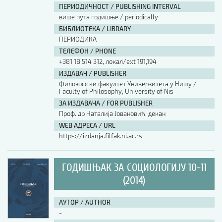
ПЕРИОДИЧНОСТ / PUBLISHING INTERVAL
више пута годишње / periodically
БИБЛИОТЕКА / LIBRARY
ПЕРИОДИКА
ТЕЛЕФОН / PHONE
+381 18 514 312, локал/ext 191,194
ИЗДАВАЧ / PUBLISHER
Филозофски факултет Универзитета у Нишу /
Faculty of Philosophy, University of Nis
ЗА ИЗДАВАЧА / FOR PUBLISHER
Проф. др Наталија Јовановић, декан
WEB АДРЕСА / URL
https://izdanja.filfak.ni.ac.rs
ГОДИШЊАК ЗА СОЦИОЛОГИЈУ 10-11
(2014)
АУТОР / AUTHOR
-