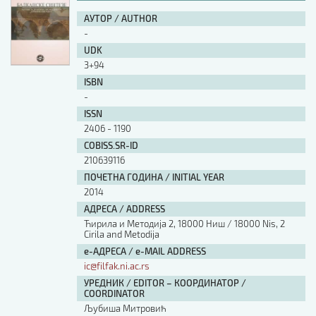
АУТОР / AUTHOR
-
UDK
3+94
ISBN
-
ISSN
2406 - 1190
COBISS.SR-ID
210639116
ПОЧЕТНА ГОДИНА / INITIAL YEAR
2014
АДРЕСА / ADDRESS
Ћирила и Методија 2, 18000 Ниш / 18000 Nis, 2
Cirila and Metodija
е-АДРЕСА / e-MAIL ADDRESS
ic@filfak.ni.ac.rs
УРЕДНИК / EDITOR – КООРДИНАТОР /
COORDINATOR
Љубиша Митровић