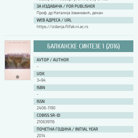
ЗА ИЗДАВАЧА / FOR PUBLISHER
АУТОР / AUTHOR
Проф. др Наталија Јовановић, декан
WEB АДРЕСА / URL
https://izdanja.filfak.ni.ac.rs
UDK
БАЛКАНСКЕ СИНТЕЗЕ 1 (2016)
ISBN
АУТОР / AUTHOR
-
ISSN
UDK
3+94
ISBN
COBISS.SR-ID
-
ISSN
2406-1190
DOI
COBISS.SR-ID
210639116
ПОЧЕТНА ГОДИНА / INITIAL YEAR
2014