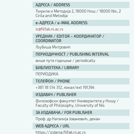
АДРЕСА / ADDRESS
Ћирила и Методија 2, 18000 Ниш / 18000 Nis, 2
Cirila and Metodija
е-АДРЕСА / e-MAIL ADDRESS
ic@filfak.ni.ac.rs
УРЕДНИК / EDITOR – КООРДИНАТОР /
COORDINATOR
Љубиша Митровић
ПЕРИОДИЧНОСТ / PUBLISHING INTERVAL
више пута годишње / periodically
БИБЛИОТЕКА / LIBRARY
ПЕРИОДИКА
ТЕЛЕФОН / PHONE
+381 18 514 312, локал/ext 191,194
ИЗДАВАЧ / PUBLISHER
Филозофски факултет Универзитета у Нишу /
Faculty of Philosophy, University of Nis
ЗА ИЗДАВАЧА / FOR PUBLISHER
Проф. др Наталија Јовановић, декан
WEB АДРЕСА / URL
https://izdanja.filfak.ni.ac.rs