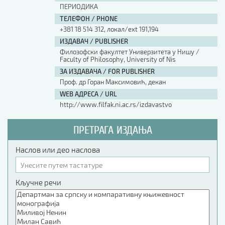
ПЕРИОДИКА
ТЕЛЕФОН / PHONE
+381 18 514 312, локал/ext 191,194
ИЗДАВАЧ / PUBLISHER
Филозофски факултет Универзитета у Нишу /
Faculty of Philosophy, University of Nis
ЗА ИЗДАВАЧА / FOR PUBLISHER
Проф. др Горан Максимовић, декан
WEB АДРЕСА / URL
http://www.filfak.ni.ac.rs/izdavastvo
ПРЕТРАГА ИЗДАЊА
Наслов или део наслова
Кључне речи