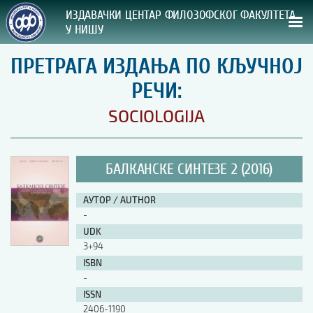
ИЗДАВАЧКИ ЦЕНТАР ФИЛОЗОФСКОГ ФАКУЛТЕТА
У НИШУ
ПРЕТРАГА ИЗДАЊА ПО КЉУЧНОЈ
СВА НАША ИЗДАЊА
РЕЧИ:
ВРСТА ИЗДАЊА:
SOCIOLOGIJA
ГОДИНА ОБЈАВЉИВАЊА:
БАЛКАНСКЕ СИНТЕЗЕ 2 (2016)
ПРЕГЛЕД
АУТОР / AUTHOR
УПУТСТВА
-
UDK
УПУТСТВА
3+94
Правилник о издавачкој делатности
ISBN
Упутство ауторима
-
Упутство уредницима
ISSN
Изјава о ауторству
2406-1190
Изјава о лектури