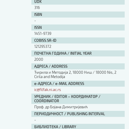
UDK
316
ISBN
-
ISSN
1451-9739
COBISS.SR-ID
121295372
ПОЧЕТНА ГОДИНА / INITIAL YEAR
2000
АДРЕСА / ADDRESS
Ћирила и Методија 2, 18000 Ниш / 18000 Nis, 2
Cirila and Metodija
е-АДРЕСА / e-MAIL ADDRESS
ic@filfak.ni.ac.rs
УРЕДНИК / EDITOR – КООРДИНАТОР /
COORDINATOR
Проф. др Бојана Димитријевић
ПЕРИОДИЧНОСТ / PUBLISHING INTERVAL
-
БИБЛИОТЕКА / LIBRARY