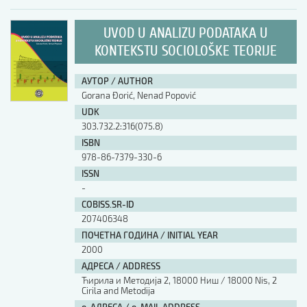
UVOD U ANALIZU PODATAKA U
KONTEKSTU SOCIOLOŠKE TEORIJE
АУТОР / AUTHOR
Gorana Đorić, Nenad Popović
UDK
303.732.2:316(075.8)
ISBN
978-86-7379-330-6
ISSN
-
COBISS.SR-ID
207406348
ПОЧЕТНА ГОДИНА / INITIAL YEAR
2000
АДРЕСА / ADDRESS
Ћирила и Методија 2, 18000 Ниш / 18000 Nis, 2
Cirila and Metodija