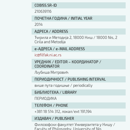
Изјава о коришћењу ауторског дела
COBISS.SR-ID
Упутство за бирање лиценце
210639116
Уговор са аутором
ПОЧЕТНА ГОДИНА / INITIAL YEAR
Логотипи
2014
Шаблон прве стране и импресума [B5, ћир]
АДРЕСА / ADDRESS
Шаблон прве стране и импресума [B5, лат]
Ћирила и Методија 2, 18000 Ниш / 18000 Nis, 2
Шаблон прве стране и импресума [B5, енг]
Cirila and Metodija
е-АДРЕСА / e-MAIL ADDRESS
Етички кодекс
ic@filfak.ni.ac.rs
УРЕДНИК / EDITOR – КООРДИНАТОР /
ПРЕТРАГА ИЗДАЊА
COORDINATOR
Љубиша Митровић
Наслов или део наслова
ПЕРИОДИЧНОСТ / PUBLISHING INTERVAL
више пута годишње / periodically
БИБЛИОТЕКА / LIBRARY
Кључне речи
ПЕРИОДИКА
ТЕЛЕФОН / PHONE
+381 18 514 312, локал/ext 191,194
ИЗДАВАЧ / PUBLISHER
Филозофски факултет Универзитета у Нишу /
Тип издања
Faculty of Philosophy, University of Nis