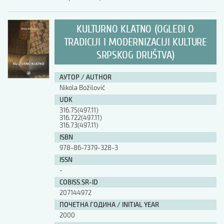
KULTURNO KLATNO (OGLEDI O
TRADICIJI I MODERNIZACIJI KULTURE
SRPSKOG DRUŠTVA)
АУТОР / AUTHOR
Nikola Božilović
UDK
316.75(497.11)
316.722(497.11)
316.73(497.11)
ISBN
978-86-7379-328-3
ISSN
-
COBISS.SR-ID
207144972
ПОЧЕТНА ГОДИНА / INITIAL YEAR
2000