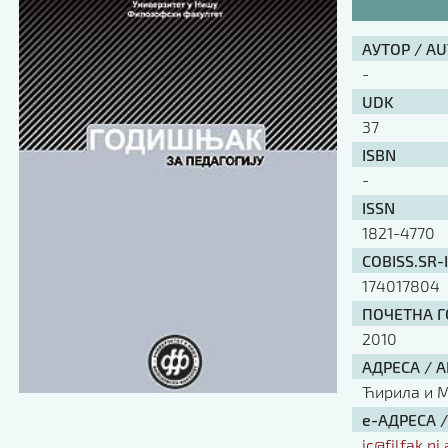
АУТОР / A
-
UDK
37
ISBN
-
ISSN
1821-4770
COBISS.SR-
174017804
ПОЧЕТНА ГО
2010
АДРЕСА / 
Ћирила и Ме
е-АДРЕСА 
ic@filfak.ni.