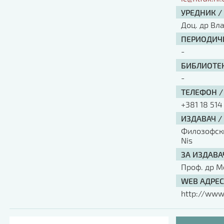
УРЕДНИК /
Доц. др Вл
ПЕРИОДИЧН
-
БИБЛИОТЕК
-
ТЕЛЕФОН /
+381 18 514
ИЗДАВАЧ /
Филозофски 
Nis
ЗА ИЗДАВА
Проф. др М
WEB АДРЕС
http://www.