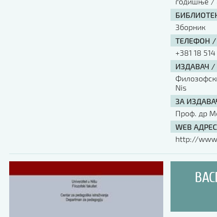
годишње / 
БИБЛИОТЕК
Зборник
ТЕЛЕФОН /
+381 18 514
ИЗДАВАЧ /
Филозофски 
Nis
ЗА ИЗДАВА
Проф. др М
WEB АДРЕС
http://www.
ВАС