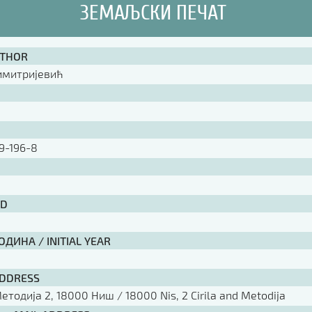
ЗЕМАЉСКИ ПЕЧАТ
UTHOR
имитријевић
9-196-8
ID
ДИНА / INITIAL YEAR
ADDRESS
тодија 2, 18000 Ниш / 18000 Nis, 2 Cirila and Metodija