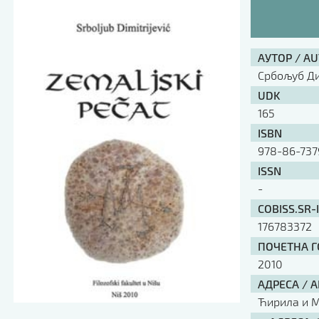
АУТОР / A
Србољуб Д
UDK
165
ISBN
978-86-737
ISSN
-
COBISS.SR-
176783372
ПОЧЕТНА ГО
2010
АДРЕСА / 
Ћирила и Ме