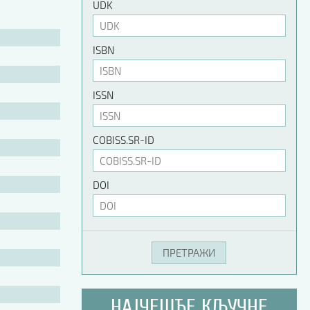
UDK
ISBN
ISSN
COBISS.SR-ID
DOI
НАЈЧЕШЋЕ КЉУЧНЕ