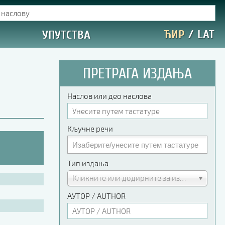
ЋИР
/
LAT
УПУТСТВА
ПРЕТРАГА ИЗДАЊА
Наслов или део наслова
Кључне речи
Тип издања
Кликните или додирните за избор
АУТОР / AUTHOR