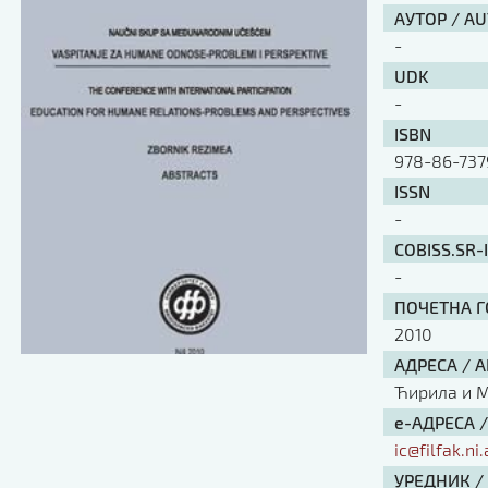
АУТОР / A
-
UDK
-
ISBN
978-86-737
ISSN
-
COBISS.SR-
-
ПОЧЕТНА ГО
2010
АДРЕСА / 
Ћирила и Ме
е-АДРЕСА 
ic@filfak.ni.
УРЕДНИК /