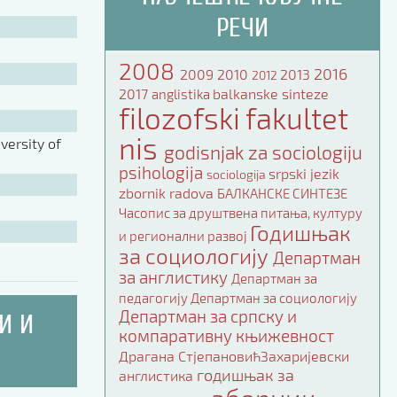
РЕЧИ
2008
2016
2009
2010
2013
2012
2017
balkanske sinteze
anglistika
filozofski fakultet
nis
ersity of
godisnjak za sociologiju
psihologija
srpski jezik
sociologija
zbornik radova
БАЛКАНСКЕ СИНТЕЗЕ
Часопис за друштвена питања, културу
Годишњак
и регионални развој
за социологију
Департман
за англистику
Департман за
педагогију
Департман за социологију
Департман за српску и
И И
компаративну књижевност
Драгана СтјепановићЗахаријевски
годишњак за
англистика