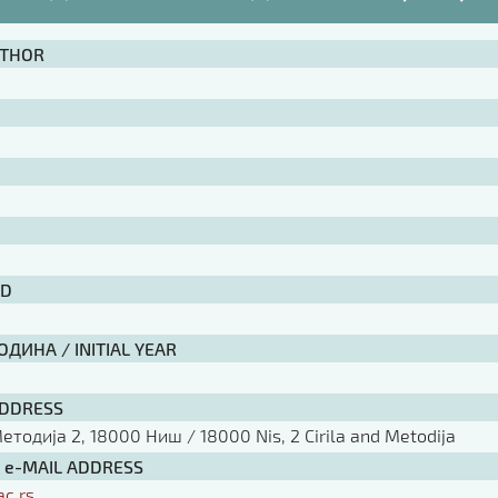
UTHOR
ID
ДИНА / INITIAL YEAR
ADDRESS
тодија 2, 18000 Ниш / 18000 Nis, 2 Cirila and Metodija
/ e-MAIL ADDRESS
ac.rs