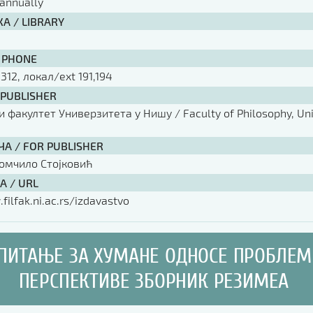
annually
А / LIBRARY
 PHONE
 312, локал/ext 191,194
 PUBLISHER
факултет Универзитета у Нишу / Faculty of Philosophy, Univ
ЧА / FOR PUBLISHER
омчило Стојковић
А / URL
filfak.ni.ac.rs/izdavastvo
ПИТАЊЕ ЗА ХУМАНЕ ОДНОСЕ ПРОБЛЕМ
ПЕРСПЕКТИВЕ ЗБОРНИК РЕЗИМЕА