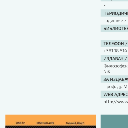
-
ПЕРИОДИЧН
годишње / 
БИБЛИОТЕК
-
ТЕЛЕФОН /
+381 18 514
ИЗДАВАЧ /
Филозофски 
Nis
ЗА ИЗДАВА
Проф. др М
WEB АДРЕС
http://www.