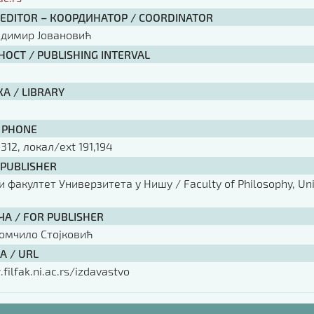
 EDITOR – КООРДИНАТОР / COORDINATOR
адимир Јовановић
ОСТ / PUBLISHING INTERVAL
А / LIBRARY
 PHONE
 312, локал/ext 191,194
 PUBLISHER
факултет Универзитета у Нишу / Faculty of Philosophy, Univ
ЧА / FOR PUBLISHER
омчило Стојковић
А / URL
filfak.ni.ac.rs/izdavastvo