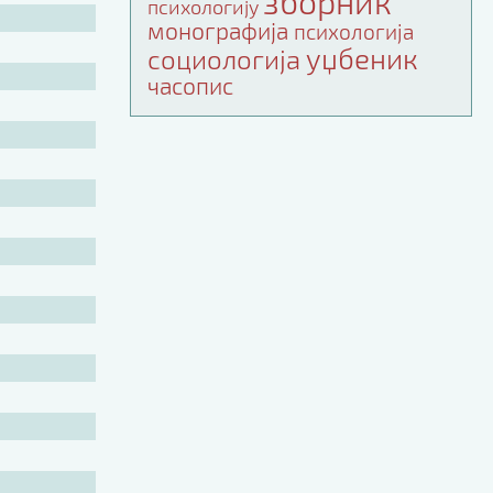
зборник
психологију
монографија
психологија
уџбеник
социологија
часопис