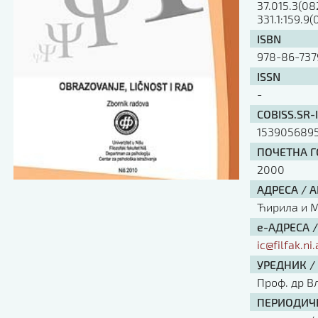
37.015.3(08
331.1:159.9(
ISBN
978-86-737
ISSN
-
COBISS.SR-
153905689
ПОЧЕТНА ГО
2000
АДРЕСА / 
Ћирила и Ме
е-АДРЕСА 
ic@filfak.ni.
УРЕДНИК /
Проф. др В
ПЕРИОДИЧН