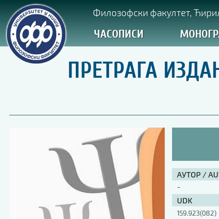
Филозофски факултет, Ћирил
ЧАСОПИСИ
МОНОГР
ПРЕТРАГА ИЗДА
АУТОР / A
-
UDK
159.923(082)