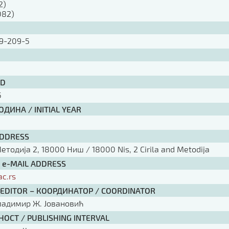
2)
082)
9-209-5
ID
5
ДИНА / INITIAL YEAR
ADDRESS
тодија 2, 18000 Ниш / 18000 Nis, 2 Cirila and Metodija
/ e-MAIL ADDRESS
ac.rs
 EDITOR – КООРДИНАТОР / COORDINATOR
ладимир Ж. Јовановић
ОСТ / PUBLISHING INTERVAL