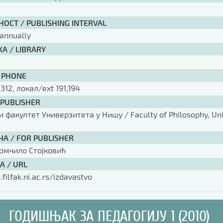
ОСТ / PUBLISHING INTERVAL
annually
А / LIBRARY
 PHONE
 312, локал/ext 191,194
 PUBLISHER
факултет Универзитета у Нишу / Faculty of Philosophy, Univ
ЧА / FOR PUBLISHER
омчило Стојковић
А / URL
filfak.ni.ac.rs/izdavastvo
ГОДИШЊАК ЗА ПЕДАГОГИЈУ 1 (2010)