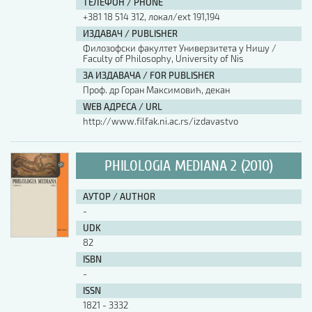
ТЕЛЕФОН / PHONE
+381 18 514 312, локал/ext 191,194
ИЗДАВАЧ / PUBLISHER
Филозофски факултет Универзитета у Нишу /
Faculty of Philosophy, University of Nis
ЗА ИЗДАВАЧА / FOR PUBLISHER
Проф. др Горан Максимовић, декан
WEB АДРЕСА / URL
http://www.filfak.ni.ac.rs/izdavastvo
PHILOLOGIA MEDIANA 2 (2010)
АУТОР / AUTHOR
-
UDK
82
ISBN
-
ISSN
1821 - 3332