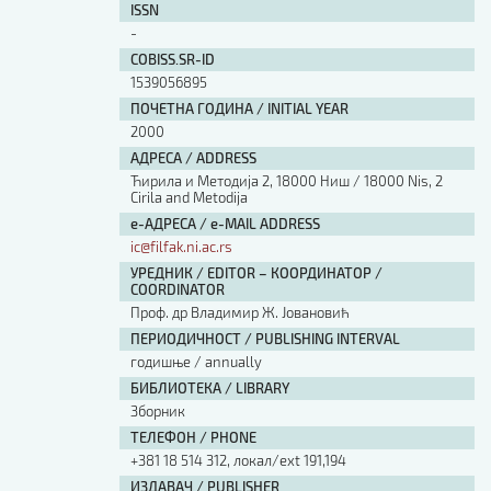
ISSN
Изјава о коришћењу ауторског дела
-
Упутство за бирање лиценце
Уговор са аутором
COBISS.SR-ID
1539056895
Логотипи
ПОЧЕТНА ГОДИНА / INITIAL YEAR
Шаблон прве стране и импресума [B5, ћир]
2000
Шаблон прве стране и импресума [B5, лат]
Шаблон прве стране и импресума [B5, енг]
АДРЕСА / ADDRESS
Ћирила и Методија 2, 18000 Ниш / 18000 Nis, 2
Етички кодекс
Cirila and Metodija
е-АДРЕСА / e-MAIL ADDRESS
ПРЕТРАГА ИЗДАЊА
ic@filfak.ni.ac.rs
УРЕДНИК / EDITOR – КООРДИНАТОР /
Наслов или део наслова
COORDINATOR
Проф. др Владимир Ж. Јовановић
ПЕРИОДИЧНОСТ / PUBLISHING INTERVAL
Кључне речи
годишње / annually
БИБЛИОТЕКА / LIBRARY
Зборник
ТЕЛЕФОН / PHONE
+381 18 514 312, локал/ext 191,194
Тип издања
ИЗДАВАЧ / PUBLISHER