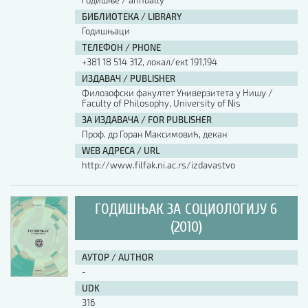
годишње / annually
БИБЛИОТЕКА / LIBRARY
Годишњаци
ТЕЛЕФОН / PHONE
+381 18 514 312, локал/ext 191,194
ИЗДАВАЧ / PUBLISHER
Филозофски факултет Универзитета у Нишу /
Faculty of Philosophy, University of Nis
ЗА ИЗДАВАЧА / FOR PUBLISHER
Проф. др Горан Максимовић, декан
WEB АДРЕСА / URL
http://www.filfak.ni.ac.rs/izdavastvo
ГОДИШЊАК ЗА СОЦИОЛОГИЈУ 6
(2010)
АУТОР / AUTHOR
-
UDK
316