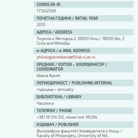
COBISS.SR-ID
171242508
ПОЧЕТНА ГОДИНА / INITIAL YEAR
2010
АДРЕСА / ADDRESS
Ћирила и Методија 2, 18000 Ниш / 18000 Nis, 2
Cirila and Metodija
е-АДРЕСА / e-MAIL ADDRESS
philologiamediana@filfak.ni.ac.rs
УРЕДНИК / EDITOR – КООРДИНАТОР /
COORDINATOR
Ирена Арсић
ПЕРИОДИЧНОСТ / PUBLISHING INTERVAL
годишње / annually
БИБЛИОТЕКА / LIBRARY
Часописи
ТЕЛЕФОН / PHONE
+381 18 514 312, локал/ext 191,194
ИЗДАВАЧ / PUBLISHER
Филозофски факултет Универзитета у Нишу /
Faculty of Philosophy, University of Nis