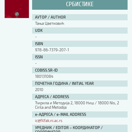
СРБИСТИКЕ
АУТОР / AUTHOR
Тања Цветковић
UDK
-
ISBN
978-86-7379-207-1
ISSN
-
COBISS.SR-ID
180131084
ПОЧЕТНА ГОДИНА / INITIAL YEAR
2010
АДРЕСА / ADDRESS
Ћирила и Методија 2, 18000 Ниш / 18000 Nis, 2
Cirila and Metodija
е-АДРЕСА / e-MAIL ADDRESS
ic@filfak.ni.ac.rs
УРЕДНИК / EDITOR – КООРДИНАТОР /