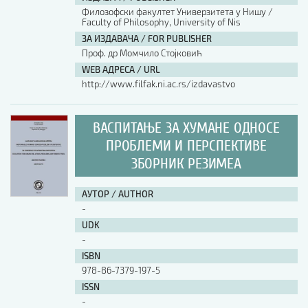
Филозофски факултет Универзитета у Нишу /
Faculty of Philosophy, University of Nis
АУТОР / AUTHOR
ЗА ИЗДАВАЧА / FOR PUBLISHER
Проф. др Момчило Стојковић
WEB АДРЕСА / URL
UDK
http://www.filfak.ni.ac.rs/izdavastvo
ISBN
ВАСПИТАЊЕ ЗА ХУМАНЕ ОДНОСЕ
ПРОБЛЕМИ И ПЕРСПЕКТИВЕ
ЗБОРНИК РЕЗИМЕА
ISSN
АУТОР / AUTHOR
COBISS.SR-ID
-
UDK
-
DOI
ISBN
978-86-7379-197-5
ISSN
-