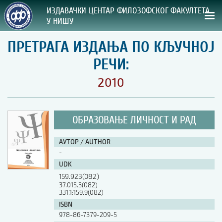
ИЗДАВАЧКИ ЦЕНТАР ФИЛОЗОФСКОГ ФАКУЛТЕТА
У НИШУ
ПРЕТРАГА ИЗДАЊА ПО КЉУЧНОЈ
СВА НАША ИЗДАЊА
РЕЧИ:
ВРСТА ИЗДАЊА:
2010
ГОДИНА ОБЈАВЉИВАЊА:
ОБРАЗОВАЊЕ ЛИЧНОСТ И РАД
ПРЕГЛЕД
АУТОР / AUTHOR
УПУТСТВА
-
UDK
УПУТСТВА
159.923(082)
Правилник о издавачкој делатности
37.015.3(082)
331.1:159.9(082)
Упутство ауторима
Упутство уредницима
ISBN
Изјава о ауторству
978-86-7379-209-5
Изјава о лектури