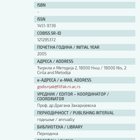
ISBN
-
ISSN
1451-9739
COBISS.SR-ID
121295372
ПОЧЕТНА ГОДИНА / INITIAL YEAR
2005
АДРЕСА / ADDRESS
Ћирила и Методија 2, 18000 Ниш / 18000 Nis, 2
Cirila and Metodija
е-АДРЕСА / e-MAIL ADDRESS
godisnjak@filfak.ni.ac.rs
УРЕДНИК / EDITOR – КООРДИНАТОР /
COORDINATOR
Проф. др Драгана Захаријевска
ПЕРИОДИЧНОСТ / PUBLISHING INTERVAL
годишње / annually
БИБЛИОТЕКА / LIBRARY
Периодика