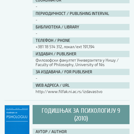
COORDINATOR
-
ПЕРИОДИЧНОСТ / PUBLISHING INTERVAL
-
БИБЛИОТЕКА / LIBRARY
-
ТЕЛЕФОН / PHONE
+381 18 514 312, локал/ext 191,194
ИЗДАВАЧ / PUBLISHER
Филозофски факултет Универзитета у Нишу /
Faculty of Philosophy, University of Nis
ЗА ИЗДАВАЧА / FOR PUBLISHER
-
WEB АДРЕСА / URL
http://www.filfak.ni.ac.rs/izdavastvo
ГОДИШЊАК ЗА ПСИХОЛОГИЈУ 9
(2010)
АУТОР / AUTHOR