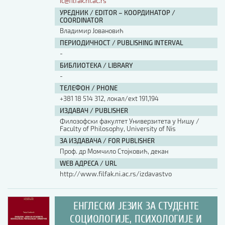
ic@filfak.ni.ac.rs
УРЕДНИК / EDITOR – КООРДИНАТОР /
COORDINATOR
Владимир Јовановић
ПЕРИОДИЧНОСТ / PUBLISHING INTERVAL
-
БИБЛИОТЕКА / LIBRARY
-
ТЕЛЕФОН / PHONE
+381 18 514 312, локал/ext 191,194
ИЗДАВАЧ / PUBLISHER
Филозофски факултет Универзитета у Нишу /
Faculty of Philosophy, University of Nis
ЗА ИЗДАВАЧА / FOR PUBLISHER
Проф. др Момчило Стојковић, декан
WEB АДРЕСА / URL
http://www.filfak.ni.ac.rs/izdavastvo
ЕНГЛЕСКИ ЈЕЗИК ЗА СТУДЕНТЕ
СОЦИОЛОГИЈЕ, ПСИХОЛОГИЈЕ И