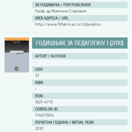
ЗА ИЗДАВАЧА / FOR PUBLISHER
Проф. др Момчило Стојковић
WEB АДРЕСА / URL
http://www.filfak.ni.ac.rs/izdavastvo
ГОДИШЊАК ЗА ПЕДАГОГИЈУ 1 (2010)
АУТОР / AUTHOR
-
UDK
37
ISBN
-
ISSN
1821-4770
COBISS.SR-ID
174017804
ПОЧЕТНА ГОДИНА / INITIAL YEAR
2010