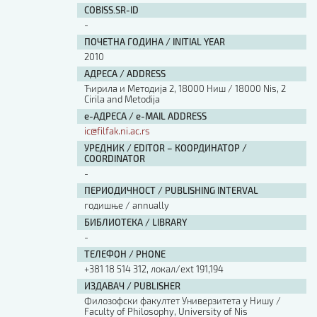
COBISS.SR-ID
-
ПОЧЕТНА ГОДИНА / INITIAL YEAR
2010
АДРЕСА / ADDRESS
Ћирила и Методија 2, 18000 Ниш / 18000 Nis, 2
Cirila and Metodija
е-АДРЕСА / e-MAIL ADDRESS
ic@filfak.ni.ac.rs
УРЕДНИК / EDITOR – КООРДИНАТОР /
COORDINATOR
-
ПЕРИОДИЧНОСТ / PUBLISHING INTERVAL
годишње / annually
БИБЛИОТЕКА / LIBRARY
-
ТЕЛЕФОН / PHONE
+381 18 514 312, локал/ext 191,194
ИЗДАВАЧ / PUBLISHER
Филозофски факултет Универзитета у Нишу /
Faculty of Philosophy, University of Nis