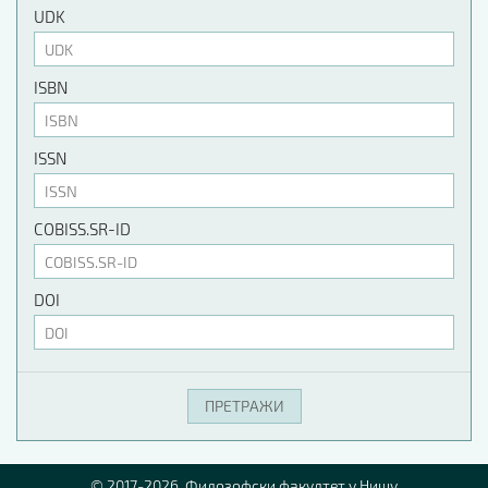
UDK
ISBN
ISSN
COBISS.SR-ID
DOI
© 2017-2026. Филозофски факултет у Нишу