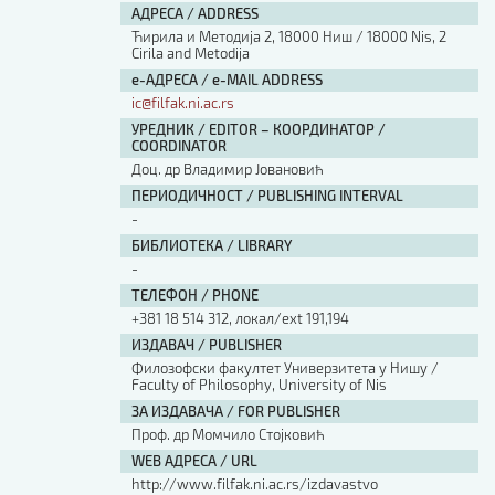
АДРЕСА / ADDRESS
Ћирила и Методија 2, 18000 Ниш / 18000 Nis, 2
Cirila and Metodija
е-АДРЕСА / e-MAIL ADDRESS
ic@filfak.ni.ac.rs
УРЕДНИК / EDITOR – КООРДИНАТОР /
COORDINATOR
Доц. др Владимир Јовановић
ПЕРИОДИЧНОСТ / PUBLISHING INTERVAL
-
БИБЛИОТЕКА / LIBRARY
-
ТЕЛЕФОН / PHONE
+381 18 514 312, локал/ext 191,194
ИЗДАВАЧ / PUBLISHER
Филозофски факултет Универзитета у Нишу /
Faculty of Philosophy, University of Nis
ЗА ИЗДАВАЧА / FOR PUBLISHER
Проф. др Момчило Стојковић
WEB АДРЕСА / URL
http://www.filfak.ni.ac.rs/izdavastvo