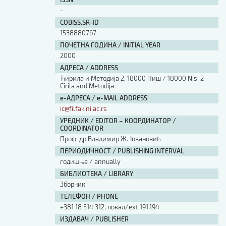
Изјава о коришћењу ауторског дела
-
Упутство за бирање лиценце
COBISS.SR-ID
Уговор са аутором
1538880767
Логотипи
ПОЧЕТНА ГОДИНА / INITIAL YEAR
Шаблон прве стране и импресума [B5, ћир]
2000
Шаблон прве стране и импресума [B5, лат]
АДРЕСА / ADDRESS
Шаблон прве стране и импресума [B5, енг]
Ћирила и Методија 2, 18000 Ниш / 18000 Nis, 2
Cirila and Metodija
Етички кодекс
е-АДРЕСА / e-MAIL ADDRESS
ic@filfak.ni.ac.rs
ПРЕТРАГА ИЗДАЊА
УРЕДНИК / EDITOR – КООРДИНАТОР /
COORDINATOR
Наслов или део наслова
Проф. др Владимир Ж. Јовановић
ПЕРИОДИЧНОСТ / PUBLISHING INTERVAL
годишње / annually
Кључне речи
БИБЛИОТЕКА / LIBRARY
Зборник
ТЕЛЕФОН / PHONE
+381 18 514 312, локал/ext 191,194
Тип издања
ИЗДАВАЧ / PUBLISHER