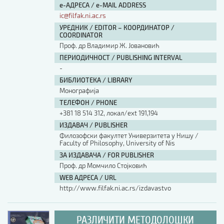
е-АДРЕСА / e-MAIL ADDRESS
ic@filfak.ni.ac.rs
УРЕДНИК / EDITOR – КООРДИНАТОР /
COORDINATOR
Проф. др Владимир Ж. Јовановић
ПЕРИОДИЧНОСТ / PUBLISHING INTERVAL
-
БИБЛИОТЕКА / LIBRARY
Монографија
ТЕЛЕФОН / PHONE
+381 18 514 312, локал/ext 191,194
ИЗДАВАЧ / PUBLISHER
Филозофски факултет Универзитета у Нишу /
Faculty of Philosophy, University of Nis
ЗА ИЗДАВАЧА / FOR PUBLISHER
Проф. др Момчило Стојковић
WEB АДРЕСА / URL
http://www.filfak.ni.ac.rs/izdavastvo
РАЗЛИЧИТИ МЕТОДОЛОШКИ