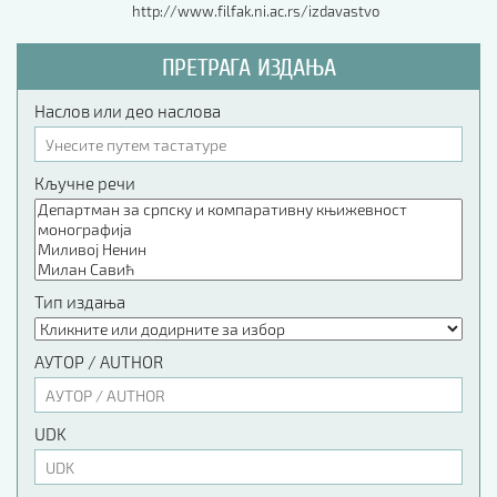
http://www.filfak.ni.ac.rs/izdavastvo
ПРЕТРАГА ИЗДАЊА
Наслов или део наслова
Кључне речи
Тип издања
АУТОР / AUTHOR
UDK