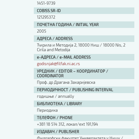
1451-9739
COBISS.SR-ID
121295372
ПОЧЕТНА ГОДИНА / INITIAL YEAR
2005
АДРЕСА / ADDRESS
Ћирила и Методија 2, 18000 Ниш / 18000 Nis, 2
Cirila and Metodija
е-АДРЕСА / e-MAIL ADDRESS
godisnjak@filfak.ni.ac.rs
УРЕДНИК / EDITOR – КООРДИНАТОР /
COORDINATOR
Проф. др Драгана Захаријевска
ПЕРИОДИЧНОСТ / PUBLISHING INTERVAL
годишње / annually
БИБЛИОТЕКА / LIBRARY
Периодика
ТЕЛЕФОН / PHONE
+381 18 514 312, локал/ext 191,194
ИЗДАВАЧ / PUBLISHER
Филозофски факултет Универзитета у Нишу /