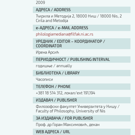
2009
АДРЕСА / ADDRESS
Ћирила и Методија 2, 18000 Ниш / 18000 Nis, 2
Cirila and Metodija
е-АДРЕСА / e-MAIL ADDRESS
philologiamediana@filfak.ni.ac.rs
УРЕДНИК / EDITOR – КООРДИНАТОР /
COORDINATOR
Ирена Арсић
ПЕРИОДИЧНОСТ / PUBLISHING INTERVAL
годишње / annually
БИБЛИОТЕКА / LIBRARY
Часописи
ТЕЛЕФОН / PHONE
+381 18 514 312, локал/ext 191,194
ИЗДАВАЧ / PUBLISHER
Филозофски факултет Универзитета у Нишу /
Faculty of Philosophy, University of Nis
ЗА ИЗДАВАЧА / FOR PUBLISHER
Проф. др Горан Максимовић, декан
WEB АДРЕСА / URL