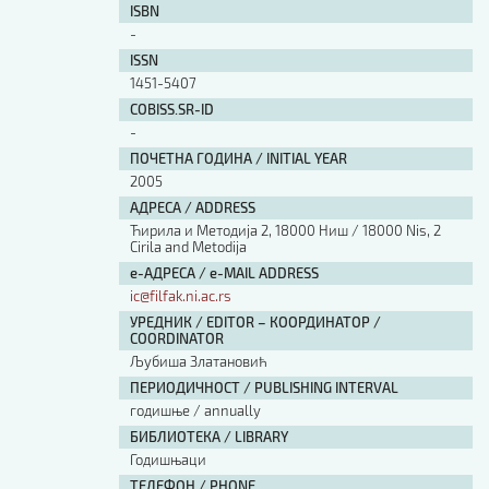
ISBN
-
ISSN
1451-5407
COBISS.SR-ID
-
ПОЧЕТНА ГОДИНА / INITIAL YEAR
2005
АДРЕСА / ADDRESS
Ћирила и Методија 2, 18000 Ниш / 18000 Nis, 2
Cirila and Metodija
е-АДРЕСА / e-MAIL ADDRESS
ic@filfak.ni.ac.rs
УРЕДНИК / EDITOR – КООРДИНАТОР /
COORDINATOR
Љубиша Златановић
ПЕРИОДИЧНОСТ / PUBLISHING INTERVAL
годишње / annually
БИБЛИОТЕКА / LIBRARY
Годишњаци
ТЕЛЕФОН / PHONE