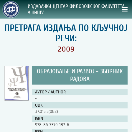
ИЗДАВАЧКИ ЦЕНТАР ФИЛОЗОФСКОГ ФАКУЛТЕТА
У НИШУ
ПРЕТРАГА ИЗДАЊА ПО КЉУЧНОЈ
СВА НАША ИЗДАЊА
РЕЧИ:
ВРСТА ИЗДАЊА:
2009
ГОДИНА ОБЈАВЉИВАЊА:
ОБРАЗОВАЊЕ И РАЗВОЈ - ЗБОРНИК
ПРЕГЛЕД
РАДОВА
УПУТСТВА
АУТОР / AUTHOR
-
УПУТСТВА
UDK
Правилник о издавачкој делатности
37.015.3(082)
Упутство ауторима
ISBN
Упутство уредницима
978-86-7379-187-6
Изјава о ауторству
Изјава о лектури
ISSN