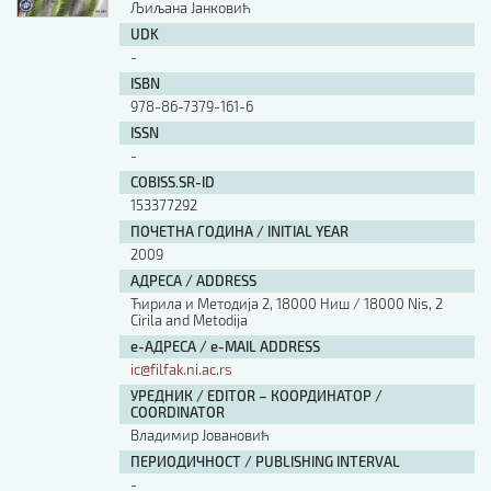
Љиљана Јанковић
UDK
-
ISBN
978-86-7379-161-6
ISSN
-
COBISS.SR-ID
153377292
ПОЧЕТНА ГОДИНА / INITIAL YEAR
2009
АДРЕСА / ADDRESS
Ћирила и Методија 2, 18000 Ниш / 18000 Nis, 2
Cirila and Metodija
е-АДРЕСА / e-MAIL ADDRESS
ic@filfak.ni.ac.rs
УРЕДНИК / EDITOR – КООРДИНАТОР /
COORDINATOR
Владимир Јовановић
ПЕРИОДИЧНОСТ / PUBLISHING INTERVAL
-