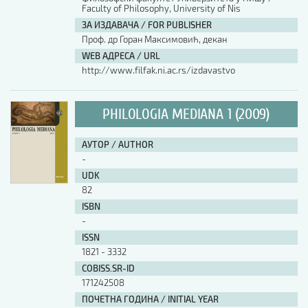
Faculty of Philosophy, University of Nis
ЗА ИЗДАВАЧА / FOR PUBLISHER
Проф. др Горан Максимовић, декан
WEB АДРЕСА / URL
http://www.filfak.ni.ac.rs/izdavastvo
PHILOLOGIA MEDIANA 1 (2009)
АУТОР / AUTHOR
-
UDK
82
ISBN
-
ISSN
1821 - 3332
COBISS.SR-ID
171242508
ПОЧЕТНА ГОДИНА / INITIAL YEAR