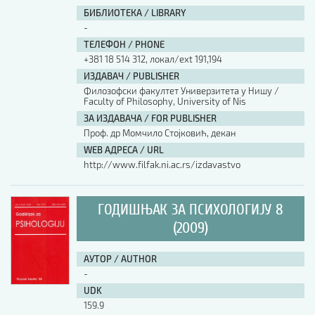
БИБЛИОТЕКА / LIBRARY
-
ТЕЛЕФОН / PHONE
+381 18 514 312, локал/ext 191,194
ИЗДАВАЧ / PUBLISHER
Филозофски факултет Универзитета у Нишу /
Faculty of Philosophy, University of Nis
ЗА ИЗДАВАЧА / FOR PUBLISHER
Проф. др Момчило Стојковић, декан
WEB АДРЕСА / URL
http://www.filfak.ni.ac.rs/izdavastvo
ГОДИШЊАК ЗА ПСИХОЛОГИЈУ 8
(2009)
АУТОР / AUTHOR
-
UDK
159.9