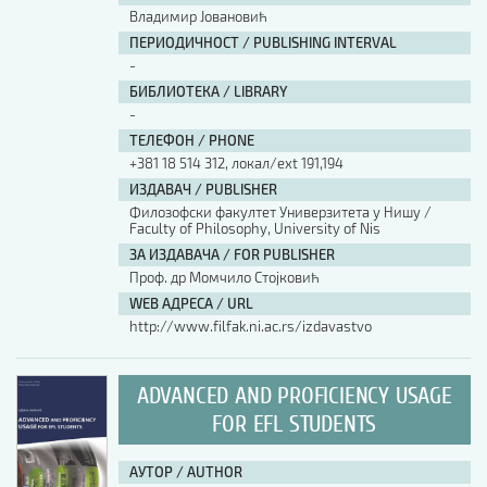
Владимир Јовановић
ПЕРИОДИЧНОСТ / PUBLISHING INTERVAL
-
БИБЛИОТЕКА / LIBRARY
-
ТЕЛЕФОН / PHONE
+381 18 514 312, локал/ext 191,194
ИЗДАВАЧ / PUBLISHER
Филозофски факултет Универзитета у Нишу /
Faculty of Philosophy, University of Nis
ЗА ИЗДАВАЧА / FOR PUBLISHER
Проф. др Момчило Стојковић
WEB АДРЕСА / URL
http://www.filfak.ni.ac.rs/izdavastvo
ADVANCED AND PROFICIENCY USAGE
FOR EFL STUDENTS
АУТОР / AUTHOR