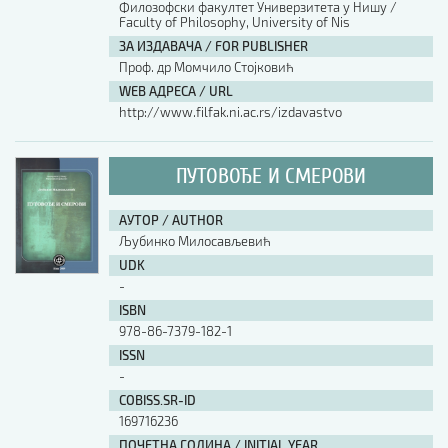
Филозофски факултет Универзитета у Нишу /
Faculty of Philosophy, University of Nis
АУТОР / AUTHOR
ЗА ИЗДАВАЧА / FOR PUBLISHER
Проф. др Момчило Стојковић
WEB АДРЕСА / URL
UDK
http://www.filfak.ni.ac.rs/izdavastvo
ISBN
ПУТОВОЂЕ И СМЕРОВИ
АУТОР / AUTHOR
ISSN
Љубинко Милосављевић
UDK
-
COBISS.SR-ID
ISBN
978-86-7379-182-1
ISSN
DOI
-
COBISS.SR-ID
169716236
ПОЧЕТНА ГОДИНА / INITIAL YEAR