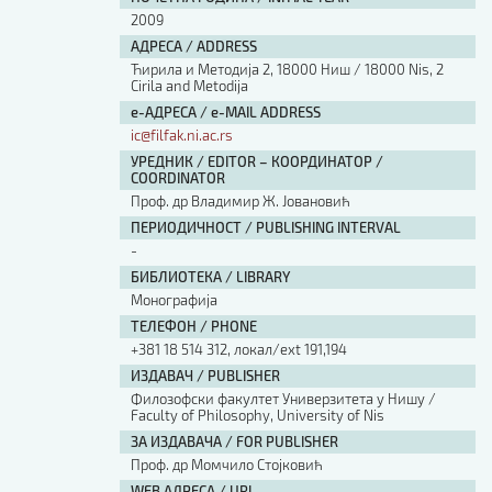
2009
АДРЕСА / ADDRESS
Ћирила и Методија 2, 18000 Ниш / 18000 Nis, 2
Cirila and Metodija
е-АДРЕСА / e-MAIL ADDRESS
ic@filfak.ni.ac.rs
УРЕДНИК / EDITOR – КООРДИНАТОР /
COORDINATOR
Проф. др Владимир Ж. Јовановић
ПЕРИОДИЧНОСТ / PUBLISHING INTERVAL
-
БИБЛИОТЕКА / LIBRARY
Монографија
ТЕЛЕФОН / PHONE
+381 18 514 312, локал/ext 191,194
ИЗДАВАЧ / PUBLISHER
Филозофски факултет Универзитета у Нишу /
Faculty of Philosophy, University of Nis
ЗА ИЗДАВАЧА / FOR PUBLISHER
Проф. др Момчило Стојковић
WEB АДРЕСА / URL