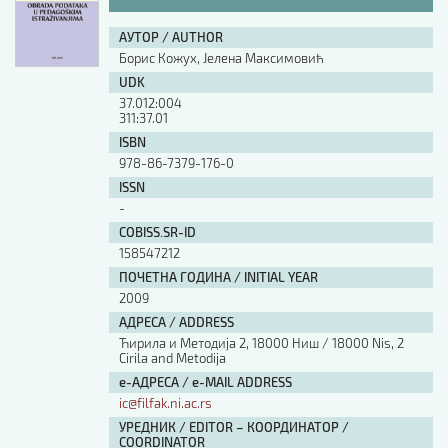
АУТОР / AUTHOR
Борис Кожух, Јелена Максимовић
UDK
37.012:004
311:37.01
ISBN
978-86-7379-176-0
ISSN
-
COBISS.SR-ID
158547212
ПОЧЕТНА ГОДИНА / INITIAL YEAR
2009
АДРЕСА / ADDRESS
Ћирила и Методија 2, 18000 Ниш / 18000 Nis, 2
Cirila and Metodija
е-АДРЕСА / e-MAIL ADDRESS
ic@filfak.ni.ac.rs
УРЕДНИК / EDITOR – КООРДИНАТОР /
COORDINATOR