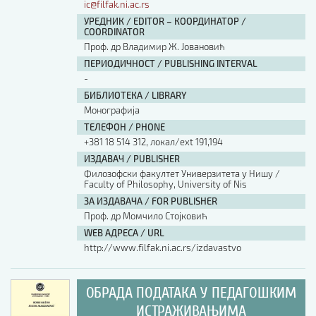
ic@filfak.ni.ac.rs
УРЕДНИК / EDITOR – КООРДИНАТОР /
COORDINATOR
Проф. др Владимир Ж. Јовановић
ПЕРИОДИЧНОСТ / PUBLISHING INTERVAL
-
БИБЛИОТЕКА / LIBRARY
Монографија
ТЕЛЕФОН / PHONE
+381 18 514 312, локал/ext 191,194
ИЗДАВАЧ / PUBLISHER
Филозофски факултет Универзитета у Нишу /
Faculty of Philosophy, University of Nis
ЗА ИЗДАВАЧА / FOR PUBLISHER
Проф. др Момчило Стојковић
WEB АДРЕСА / URL
http://www.filfak.ni.ac.rs/izdavastvo
ОБРАДА ПОДАТАКА У ПЕДАГОШКИМ
ИСТРАЖИВАЊИМА