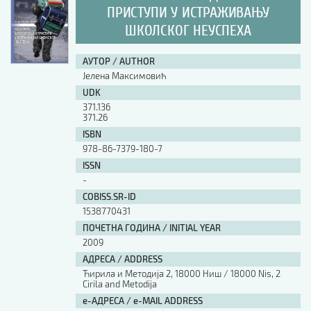
ПРИСТУПИ У ИСТРАЖИВАЊУ
ШКОЛСКОГ НЕУСПЕХА
АУТОР / AUTHOR
Јелена Максимовић
UDK
371.136
371.26
ISBN
978-86-7379-180-7
ISSN
-
COBISS.SR-ID
1538770431
ПОЧЕТНА ГОДИНА / INITIAL YEAR
2009
АДРЕСА / ADDRESS
Ћирила и Методија 2, 18000 Ниш / 18000 Nis, 2
Cirila and Metodija
е-АДРЕСА / e-MAIL ADDRESS