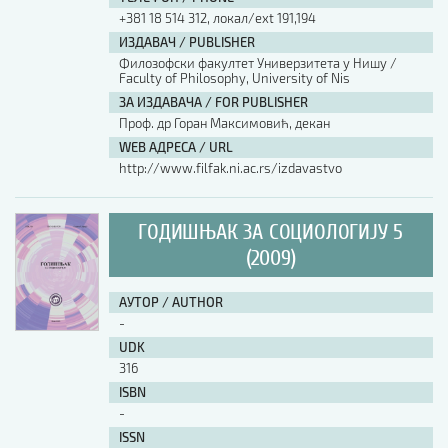
+381 18 514 312, локал/ext 191,194
ИЗДАВАЧ / PUBLISHER
Филозофски факултет Универзитета у Нишу /
Faculty of Philosophy, University of Nis
ЗА ИЗДАВАЧА / FOR PUBLISHER
Проф. др Горан Максимовић, декан
WEB АДРЕСА / URL
http://www.filfak.ni.ac.rs/izdavastvo
ГОДИШЊАК ЗА СОЦИОЛОГИЈУ 5
(2009)
АУТОР / AUTHOR
-
UDK
316
ISBN
-
ISSN