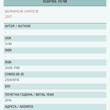
КЉУЧНЕ РЕЧИ
АУТОР / AUTHOR
БАЛКАНСКЕ СИНТЕЗЕ
2017
UDK
АУТОР / AUTHOR
-
UDK
ISBN
3+94
ISBN
-
ISSN
ISSN
2406-1190
COBISS.SR-ID
COBISS.SR-ID
210639116
DOI
DOI
ПОЧЕТНА ГОДИНА / INITIAL YEAR
2014
АДРЕСА / ADDRESS