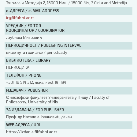
Ћирила и Методија 2, 18000 Ниш / 18000 Nis, 2 Cirila and Metodija
е-АДРЕСА / e-MAIL ADDRESS
ic@filfak.ni.ac.rs
УРЕДНИК / EDITOR
КООРДИНАТОР / COORDINATOR
Љубиша Митровић
ПЕРИОДИЧНОСТ / PUBLISHING INTERVAL
више пута годишње / periodically
БИБЛИОТЕКА / LIBRARY
ПЕРИОДИКА
ТЕЛЕФОН / PHONE
+381 18 514 312, локал/ext 191,194
ИЗДАВАЧ / PUBLISHER
Филозофски факултет Универзитета у Нишу / Faculty of
Philosophy, University of Nis
ЗА ИЗДАВАЧА / FOR PUBLISHER
Проф. др Наталија Јовановић, декан
WEB АДРЕСА / URL
https://izdanja.filfak.ni.ac.rs