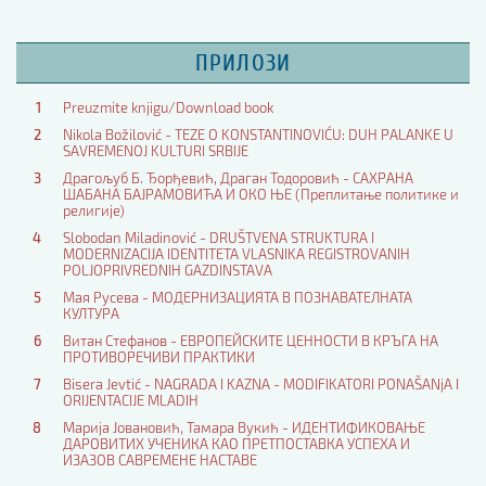
ПРИЛОЗИ
1
Preuzmite knjigu/Download book
2
Nikola Božilović - TEZE O KONSTANTINOVIĆU: DUH PALANKE U
SAVREMENOJ KULTURI SRBIJE
3
Драгољуб Б. Ђорђевић, Драган Тодоровић - САХРАНА
ШАБАНА БАЈРАМОВИЋА И ОКО ЊЕ (Преплитање политике и
религије)
4
Slobodan Miladinović - DRUŠTVENA STRUKTURA I
MODERNIZACIJA IDENTITETA VLASNIKA REGISTROVANIH
POLJOPRIVREDNIH GAZDINSTAVA
5
Мая Русева - МОДЕРНИЗАЦИЯТА В ПОЗНАВАТЕЛНАТА
КУЛТУРА
6
Витан Стефанов - ЕВРОПЕЙСКИТЕ ЦЕННОСТИ В КРЪГА НА
ПРОТИВОРЕЧИВИ ПРАКТИКИ
7
Bisera Jevtić - NAGRADA I KAZNA - MODIFIKATORI PONAŠANјA I
ORIJENTACIJE MLADIH
8
Марија Јовановић, Тамара Вукић - ИДЕНТИФИКОВАЊЕ
ДАРОВИТИХ УЧЕНИКА КАО ПРЕТПОСТАВКА УСПЕХА И
ИЗАЗОВ САВРЕМЕНЕ НАСТАВЕ