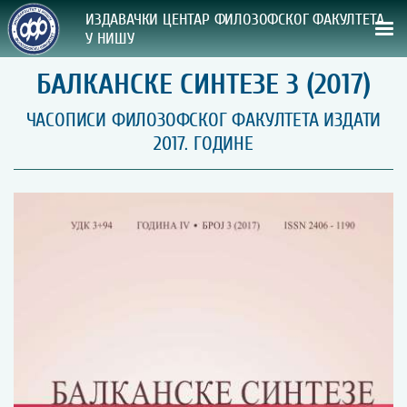
ИЗДАВАЧКИ ЦЕНТАР ФИЛОЗОФСКОГ ФАКУЛТЕТА
У НИШУ
БАЛКАНСКЕ СИНТЕЗЕ 3 (2017)
СВА НАША ИЗДАЊА
ЧАСОПИСИ ФИЛОЗОФСКОГ ФАКУЛТЕТА ИЗДАТИ
ВРСТА ИЗДАЊА:
2017. ГОДИНЕ
ГОДИНА ОБЈАВЉИВАЊА:
ПРЕГЛЕД
УПУТСТВА
УПУТСТВА
Правилник о издавачкој делатности
Упутство ауторима
Упутство уредницима
Изјава о ауторству
Изјава о лектури