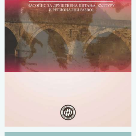
Изјава о коришћењу ауторског дела
Упутство за бирање лиценце
Уговор са аутором
Логотипи
Шаблон прве стране и импресума [B5, ћир]
Шаблон прве стране и импресума [B5, лат]
Шаблон прве стране и импресума [B5, енг]
Етички кодекс
ПРЕТРАГА ИЗДАЊА
Наслов или део наслова
Кључне речи
Тип издања