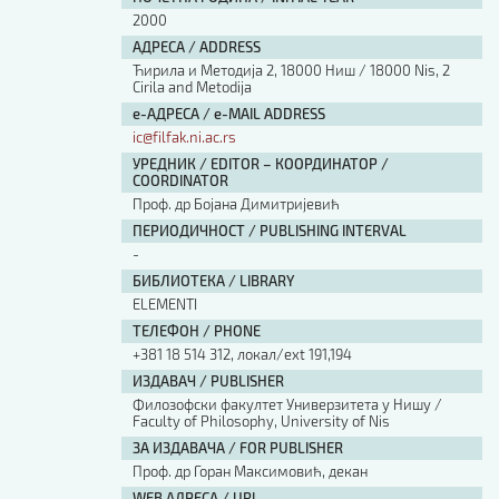
2000
АДРЕСА / ADDRESS
Ћирила и Методија 2, 18000 Ниш / 18000 Nis, 2
Cirila and Metodija
е-АДРЕСА / e-MAIL ADDRESS
ic@filfak.ni.ac.rs
УРЕДНИК / EDITOR – КООРДИНАТОР /
COORDINATOR
Проф. др Бојана Димитријевић
ПЕРИОДИЧНОСТ / PUBLISHING INTERVAL
-
БИБЛИОТЕКА / LIBRARY
ЕLEMENTI
ТЕЛЕФОН / PHONE
+381 18 514 312, локал/ext 191,194
ИЗДАВАЧ / PUBLISHER
Филозофски факултет Универзитета у Нишу /
Faculty of Philosophy, University of Nis
ЗА ИЗДАВАЧА / FOR PUBLISHER
Проф. др Горан Максимовић, декан
WEB АДРЕСА / URL