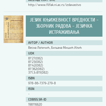
http://www.filfak.ni.ac.rs/izdavastvo
ЈЕЗИК КЊИЖЕВНОСТ ВРЕДНОСТИ -
ЗБОРНИК РАДОВА - ЈЕЗИЧКА
ИСТРАЖИВАЊА
АУТОР / AUTHOR
Весна Лопичић, Биљана Мишић Илић
UDK
81'27(082)
81'23(082)
81'42(082)
81'362(082)
371.3::811(082)
ISBN
978-86-7379-279-8
ISSN
-
COBISS.SR-ID
198116620