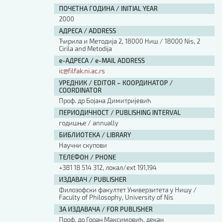
ПОЧЕТНА ГОДИНА / INITIAL YEAR
2000
АДРЕСА / ADDRESS
Ћирила и Методија 2, 18000 Ниш / 18000 Nis, 2
Cirila and Metodija
е-АДРЕСА / e-MAIL ADDRESS
ic@filfak.ni.ac.rs
УРЕДНИК / EDITOR – КООРДИНАТОР /
COORDINATOR
Проф. др Бојана Димитријевић
ПЕРИОДИЧНОСТ / PUBLISHING INTERVAL
годишње / annually
БИБЛИОТЕКА / LIBRARY
Научни скупови
ТЕЛЕФОН / PHONE
+381 18 514 312, локал/ext 191,194
ИЗДАВАЧ / PUBLISHER
Филозофски факултет Универзитета у Нишу /
Faculty of Philosophy, University of Nis
ЗА ИЗДАВАЧА / FOR PUBLISHER
Проф. др Горан Максимовић, декан