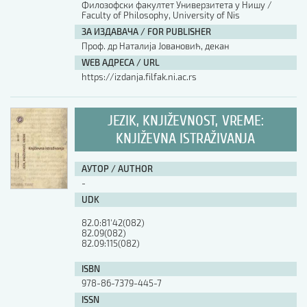
Филозофски факултет Универзитета у Нишу /
Faculty of Philosophy, University of Nis
АУТОР / AUTHOR
ЗА ИЗДАВАЧА / FOR PUBLISHER
Проф. др Наталија Јовановић, декан
WEB АДРЕСА / URL
UDK
https://izdanja.filfak.ni.ac.rs
ISBN
JEZIK, KNJIŽEVNOST, VREME:
KNJIŽEVNA ISTRAŽIVANJA
ISSN
АУТОР / AUTHOR
-
UDK
COBISS.SR-ID
82.0:81'42(082)

82.09(082)

82.09:115(082)
DOI
ISBN
978-86-7379-445-7
ISSN