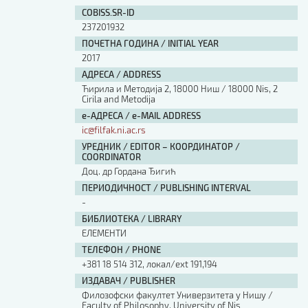
COBISS.SR-ID
237201932
ПОЧЕТНА ГОДИНА / INITIAL YEAR
2017
АДРЕСА / ADDRESS
Ћирила и Методија 2, 18000 Ниш / 18000 Nis, 2
Cirila and Metodija
е-АДРЕСА / e-MAIL ADDRESS
ic@filfak.ni.ac.rs
УРЕДНИК / EDITOR – КООРДИНАТОР /
COORDINATOR
Доц. др Гордана Ђигић
ПЕРИОДИЧНОСТ / PUBLISHING INTERVAL
-
БИБЛИОТЕКА / LIBRARY
ЕЛЕМЕНТИ
ТЕЛЕФОН / PHONE
+381 18 514 312, локал/ext 191,194
ИЗДАВАЧ / PUBLISHER
Филозофски факултет Универзитета у Нишу /
Faculty of Philosophy, University of Nis