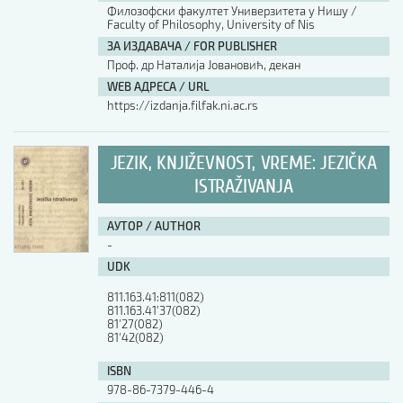
Филозофски факултет Универзитета у Нишу /
Faculty of Philosophy, University of Nis
ЗА ИЗДАВАЧА / FOR PUBLISHER
Проф. др Наталија Јовановић, декан
WEB АДРЕСА / URL
https://izdanja.filfak.ni.ac.rs
JEZIK, KNJIŽEVNOST, VREME: JEZIČKA
ISTRAŽIVANJA
АУТОР / AUTHOR
-
UDK
811.163.41:811(082)

811.163.41'37(082)

81'27(082)

81'42(082)
ISBN
978-86-7379-446-4