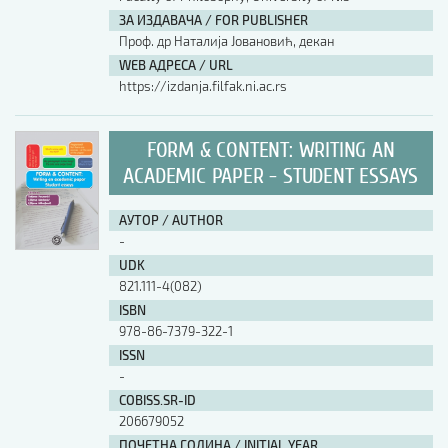
ЗА ИЗДАВАЧА / FOR PUBLISHER
Проф. др Наталија Јовановић, декан
WEB АДРЕСА / URL
https://izdanja.filfak.ni.ac.rs
FORM & CONTENT: WRITING AN
ACADEMIC PAPER - STUDENT ESSAYS
АУТОР / AUTHOR
-
UDK
821.111-4(082)
ISBN
978-86-7379-322-1
ISSN
-
COBISS.SR-ID
206679052
ПОЧЕТНА ГОДИНА / INITIAL YEAR