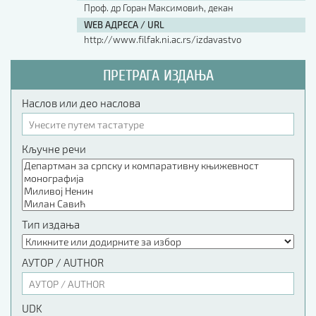
Проф. др Горан Максимовић, декан
WEB АДРЕСА / URL
http://www.filfak.ni.ac.rs/izdavastvo
ПРЕТРАГА ИЗДАЊА
Наслов или део наслова
Кључне речи
Тип издања
АУТОР / AUTHOR
UDK