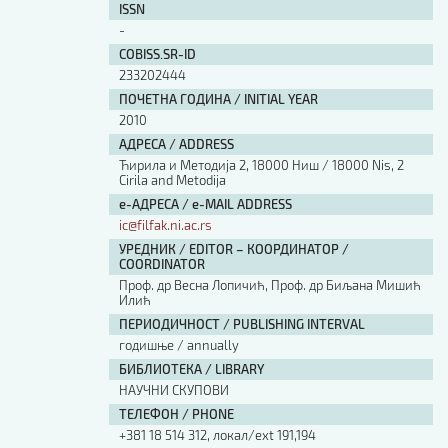
ISSN
-
COBISS.SR-ID
233202444
ПОЧЕТНА ГОДИНА / INITIAL YEAR
2010
АДРЕСА / ADDRESS
Ћирила и Методија 2, 18000 Ниш / 18000 Nis, 2
Cirila and Metodija
е-АДРЕСА / e-MAIL ADDRESS
ic@filfak.ni.ac.rs
УРЕДНИК / EDITOR – КООРДИНАТОР /
COORDINATOR
Проф. др Весна Лопичић, Проф. др Биљана Мишић
Илић
ПЕРИОДИЧНОСТ / PUBLISHING INTERVAL
годишње / annually
БИБЛИОТЕКА / LIBRARY
НАУЧНИ СКУПОВИ
ТЕЛЕФОН / PHONE
+381 18 514 312, локал/ext 191,194