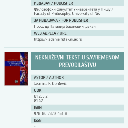
ИЗДАВАЧ / PUBLISHER
Филозофски факултет Универзитета у Нишу /
Faculty of Philosophy, University of Nis
ЗА ИЗДАВАЧА / FOR PUBLISHER
Проф. др Наталија Јовановић, декан
WEB АДРЕСА / URL
https://izdanja.filfak.ni.ac.rs
NEKNJIŽEVNI TEKST U SAVREMENOM
PREVODILAŠTVU
АУТОР / AUTHOR
Jasmina P. Đorđević
UDK
81’255.2
81’42
ISBN
978-86-7379-451-8
ISSN
-