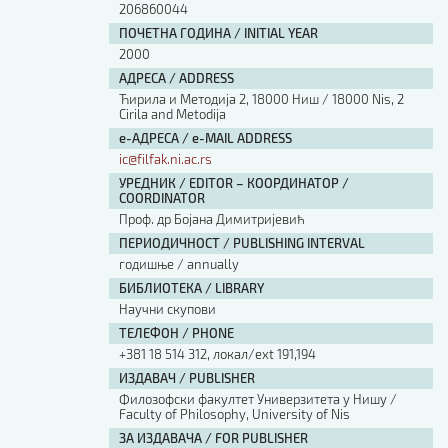
206860044
ПОЧЕТНА ГОДИНА / INITIAL YEAR
2000
АДРЕСА / ADDRESS
Ћирила и Методија 2, 18000 Ниш / 18000 Nis, 2
Cirila and Metodija
е-АДРЕСА / e-MAIL ADDRESS
ic@filfak.ni.ac.rs
УРЕДНИК / EDITOR – КООРДИНАТОР /
COORDINATOR
Проф. др Бојана Димитријевић
ПЕРИОДИЧНОСТ / PUBLISHING INTERVAL
годишње / annually
БИБЛИОТЕКА / LIBRARY
Научни скупови
ТЕЛЕФОН / PHONE
+381 18 514 312, локал/ext 191,194
ИЗДАВАЧ / PUBLISHER
Филозофски факултет Универзитета у Нишу /
Faculty of Philosophy, University of Nis
ЗА ИЗДАВАЧА / FOR PUBLISHER