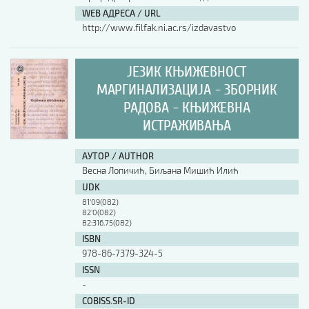
WEB АДРЕСА / URL
http://www.filfak.ni.ac.rs/izdavastvo
ЈЕЗИК КЊИЖЕВНОСТ
МАРГИНАЛИЗАЦИЈА - ЗБОРНИК
РАДОВА - КЊИЖЕВНА
ИСТРАЖИВАЊА
АУТОР / AUTHOR
Весна Лопичић, Биљана Мишић Илић
UDK
81'09(082)
82'0(082)
82:316.75(082)
ISBN
978-86-7379-324-5
ISSN
-
COBISS.SR-ID