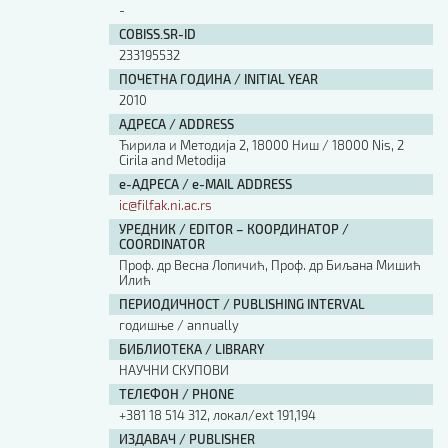
-
COBISS.SR-ID
233195532
ПОЧЕТНА ГОДИНА / INITIAL YEAR
2010
АДРЕСА / ADDRESS
Ћирила и Методија 2, 18000 Ниш / 18000 Nis, 2
Cirila and Metodija
е-АДРЕСА / e-MAIL ADDRESS
ic@filfak.ni.ac.rs
УРЕДНИК / EDITOR – КООРДИНАТОР /
COORDINATOR
Проф. др Весна Лопичић, Проф. др Биљана Мишић
Илић
ПЕРИОДИЧНОСТ / PUBLISHING INTERVAL
годишње / annually
БИБЛИОТЕКА / LIBRARY
НАУЧНИ СКУПОВИ
ТЕЛЕФОН / PHONE
+381 18 514 312, локал/ext 191,194
ИЗДАВАЧ / PUBLISHER