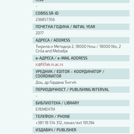
Изјава о коришћењу ауторског дела
-
Упутство за бирање лиценце
COBISS.SR-ID
Уговор са аутором
236857356
Логотипи
ПОЧЕТНА ГОДИНА / INITIAL YEAR
Шаблон прве стране и импресума [B5, ћир]
2017
Шаблон прве стране и импресума [B5, лат]
АДРЕСА / ADDRESS
Шаблон прве стране и импресума [B5, енг]
Ћирила и Методија 2, 18000 Ниш / 18000 Nis, 2
Cirila and Metodija
Етички кодекс
е-АДРЕСА / e-MAIL ADDRESS
ic@filfak.ni.ac.rs
ПРЕТРАГА ИЗДАЊА
УРЕДНИК / EDITOR – КООРДИНАТОР /
COORDINATOR
Наслов или део наслова
Доц. др Гордана Ђигић
ПЕРИОДИЧНОСТ / PUBLISHING INTERVAL
-
Кључне речи
БИБЛИОТЕКА / LIBRARY
ЕЛЕМЕНТИ
ТЕЛЕФОН / PHONE
+381 18 514 312, локал/ext 191,194
Тип издања
ИЗДАВАЧ / PUBLISHER