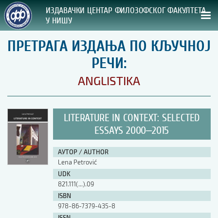
ИЗДАВАЧКИ ЦЕНТАР ФИЛОЗОФСКОГ ФАКУЛТЕТА
У НИШУ
ПРЕТРАГА ИЗДАЊА ПО КЉУЧНОЈ
СВА НАША ИЗДАЊА
РЕЧИ:
ВРСТА ИЗДАЊА:
ANGLISTIKA
ГОДИНА ОБЈАВЉИВАЊА:
LITERATURE IN CONTEXT: SELECTED
ПРЕГЛЕД
ESSAYS 2000‒2015
УПУТСТВА
АУТОР / AUTHOR
Lena Petrović
УПУТСТВА
UDK
Правилник о издавачкој делатности
821.111(...).09
Упутство ауторима
ISBN
Упутство уредницима
978-86-7379-435-8
Изјава о ауторству
Изјава о лектури
ISSN