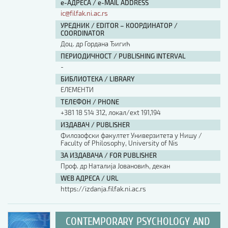
е-АДРЕСА / e-MAIL ADDRESS
ic@filfak.ni.ac.rs
УРЕДНИК / EDITOR – КООРДИНАТОР /
COORDINATOR
Доц. др Гордана Ђигић
ПЕРИОДИЧНОСТ / PUBLISHING INTERVAL
-
БИБЛИОТЕКА / LIBRARY
ЕЛЕМЕНТИ
ТЕЛЕФОН / PHONE
+381 18 514 312, локал/ext 191,194
ИЗДАВАЧ / PUBLISHER
Филозофски факултет Универзитета у Нишу /
Faculty of Philosophy, University of Nis
ЗА ИЗДАВАЧА / FOR PUBLISHER
Проф. др Наталија Јовановић, декан
WEB АДРЕСА / URL
https://izdanja.filfak.ni.ac.rs
CONTEMPORARY PSYCHOLOGY AND