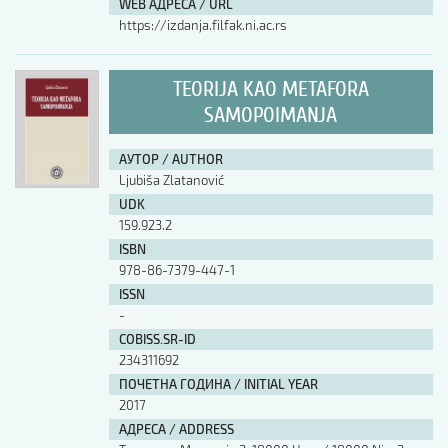
WEB АДРЕСА / URL
https://izdanja.filfak.ni.ac.rs
TEORIJA KAO METAFORA
SAMOPOIMANJA
АУТОР / AUTHOR
Ljubiša Zlatanović
UDK
159.923.2
ISBN
978-86-7379-447-1
ISSN
-
COBISS.SR-ID
234311692
ПОЧЕТНА ГОДИНА / INITIAL YEAR
2017
АДРЕСА / ADDRESS