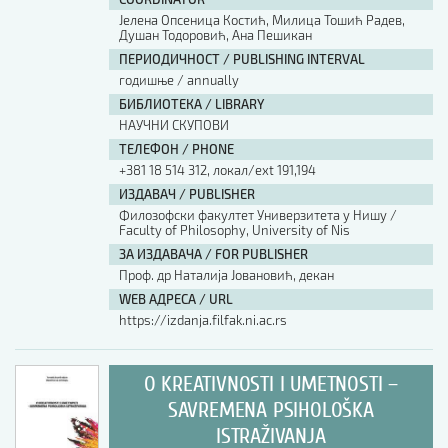
Јелена Опсеница Костић, Милица Тошић Радев,
Душан Тодоровић, Ана Пешикан
ПЕРИОДИЧНОСТ / PUBLISHING INTERVAL
годишње / annually
БИБЛИОТЕКА / LIBRARY
НАУЧНИ СКУПОВИ
ТЕЛЕФОН / PHONE
+381 18 514 312, локал/ext 191,194
ИЗДАВАЧ / PUBLISHER
Филозофски факултет Универзитета у Нишу /
Faculty of Philosophy, University of Nis
ЗА ИЗДАВАЧА / FOR PUBLISHER
Проф. др Наталија Јовановић, декан
WEB АДРЕСА / URL
https://izdanja.filfak.ni.ac.rs
O KREATIVNOSTI I UMETNOSTI –
SAVREMENA PSIHOLOŠKA
ISTRAŽIVANJA