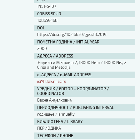
Изјава о коришћењу ауторског дела
1451-5407
Упутство за бирање лиценце
COBISS.SR-ID
Уговор са аутором
108659468
Логотипи
DOI
Шаблон прве стране и импресума [B5, ћир]
https://doi.org/10.46630/gpsi.18.2019
Шаблон прве стране и импресума [B5, лат]
ПОЧЕТНА ГОДИНА / INITIAL YEAR
Шаблон прве стране и импресума [B5, енг]
2000
Етички кодекс
АДРЕСА / ADDRESS
Ћирила и Методија 2, 18000 Ниш / 18000 Nis, 2
Cirila and Metodija
ПРЕТРАГА ИЗДАЊА
е-АДРЕСА / e-MAIL ADDRESS
ic@filfak.ni.ac.rs
Наслов или део наслова
УРЕДНИК / EDITOR – КООРДИНАТОР /
COORDINATOR
Весна Анђелковић
Кључне речи
ПЕРИОДИЧНОСТ / PUBLISHING INTERVAL
годишње / annually
БИБЛИОТЕКА / LIBRARY
ПЕРИОДИКА
Тип издања
ТЕЛЕФОН / PHONE