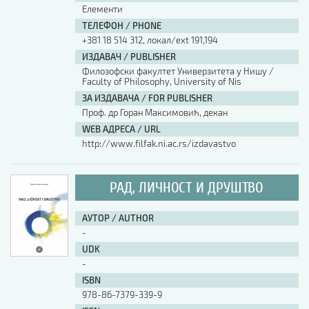
Елементи
ТЕЛЕФОН / PHONE
+381 18 514 312, локал/ext 191,194
ИЗДАВАЧ / PUBLISHER
Филозофски факултет Универзитета у Нишу /
Faculty of Philosophy, University of Nis
ЗА ИЗДАВАЧА / FOR PUBLISHER
Проф. др Горан Максимовић, декан
WEB АДРЕСА / URL
http://www.filfak.ni.ac.rs/izdavastvo
РАД, ЛИЧНОСТ И ДРУШТВО
АУТОР / AUTHOR
-
UDK
-
ISBN
978-86-7379-339-9