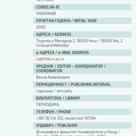
COBISS.SR-ID
108659468
ПОЧЕТНА ГОДИНА / INITIAL YEAR
2000
АДРЕСА / ADDRESS
Ћирила и Методија 2, 18000 Ниш / 18000 Nis, 2
Cirila and Metodija
е-АДРЕСА / e-MAIL ADDRESS
ic@filfak.ni.ac.rs
УРЕДНИК / EDITOR – КООРДИНАТОР /
COORDINATOR
Весна Анђелковић
ПЕРИОДИЧНОСТ / PUBLISHING INTERVAL
годишње / annually
БИБЛИОТЕКА / LIBRARY
ПЕРИОДИКА
ТЕЛЕФОН / PHONE
+381 18 514 312, локал/ext 191,194
ИЗДАВАЧ / PUBLISHER
Филозофски факултет Универзитета у Нишу /