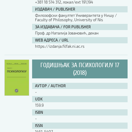
+381 18 514 312, локал/ext 191,194
ИЗДАВАЧ / PUBLISHER
АУТОР / AUTHOR
Филозофски факултет Универзитета у Нишу /
Faculty of Philosophy, University of Nis
ЗА ИЗДАВАЧА / FOR PUBLISHER
UDK
Проф. др Наталија Јовановић, декан
WEB АДРЕСА / URL
https://izdanja.filfak.ni.ac.rs
ISBN
ГОДИШЊАК ЗА ПСИХОЛОГИЈУ 17
ISSN
(2018)
АУТОР / AUTHOR
COBISS.SR-ID
-
UDK
159.9
DOI
ISBN
-
ISSN
1451-5407