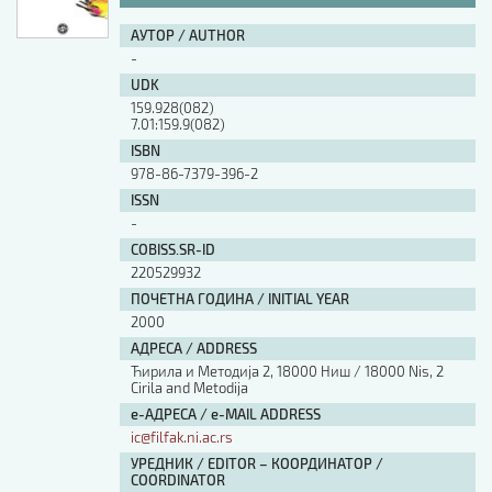
АУТОР / AUTHOR
-
UDK
159.928(082)
7.01:159.9(082)
ISBN
978-86-7379-396-2
ISSN
-
COBISS.SR-ID
220529932
ПОЧЕТНА ГОДИНА / INITIAL YEAR
2000
АДРЕСА / ADDRESS
Ћирила и Методија 2, 18000 Ниш / 18000 Nis, 2
Cirila and Metodija
е-АДРЕСА / e-MAIL ADDRESS
ic@filfak.ni.ac.rs
УРЕДНИК / EDITOR – КООРДИНАТОР /
COORDINATOR