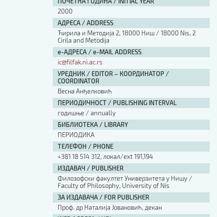
ПОЧЕТНА ГОДИНА / INITIAL YEAR
2000
АДРЕСА / ADDRESS
Ћирила и Методија 2, 18000 Ниш / 18000 Nis, 2
Cirila and Metodija
е-АДРЕСА / e-MAIL ADDRESS
ic@filfak.ni.ac.rs
УРЕДНИК / EDITOR – КООРДИНАТОР /
COORDINATOR
Весна Анђелковић
ПЕРИОДИЧНОСТ / PUBLISHING INTERVAL
годишње / annually
БИБЛИОТЕКА / LIBRARY
ПЕРИОДИКА
ТЕЛЕФОН / PHONE
+381 18 514 312, локал/ext 191,194
ИЗДАВАЧ / PUBLISHER
Филозофски факултет Универзитета у Нишу /
Faculty of Philosophy, University of Nis
ЗА ИЗДАВАЧА / FOR PUBLISHER
Проф. др Наталија Јовановић, декан