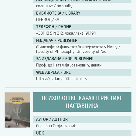
годишње / annually
БИБЛИОТЕКА / LIBRARY
ПЕРИОДИКА
ТЕЛЕФОН / PHONE
+381 18 514 312, локал/ext 191,194
ИЗДАВАЧ / PUBLISHER
Филозофски факултет Универзитета у Нишу /
Faculty of Philosophy, University of Nis
ЗА ИЗДАВАЧА / FOR PUBLISHER
Проф. др Наталија Јовановић, декан
WEB АДРЕСА / URL
https://izdanja.filfak.ni.ac.rs
ПСИХОЛОШКЕ КАРАКТЕРИСТИКЕ
НАСТАВНИКА
АУТОР / AUTHOR
Снежана Стојиљковић
UDK