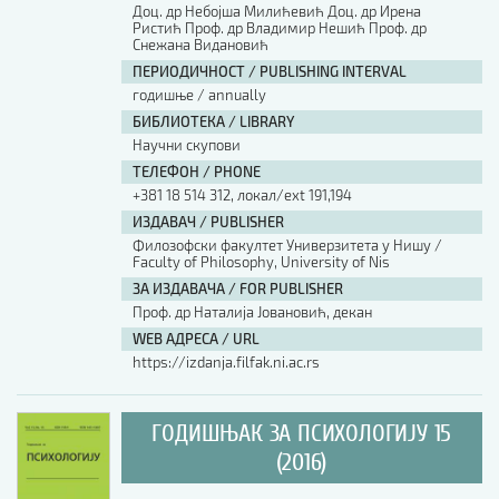
Доц. др Небојша Милићевић Доц. др Ирена
Ристић Проф. др Владимир Нешић Проф. др
Снежана Видановић
ПЕРИОДИЧНОСТ / PUBLISHING INTERVAL
годишње / annually
БИБЛИОТЕКА / LIBRARY
Научни скупови
ТЕЛЕФОН / PHONE
+381 18 514 312, локал/ext 191,194
ИЗДАВАЧ / PUBLISHER
Филозофски факултет Универзитета у Нишу /
Faculty of Philosophy, University of Nis
ЗА ИЗДАВАЧА / FOR PUBLISHER
Проф. др Наталија Јовановић, декан
WEB АДРЕСА / URL
https://izdanja.filfak.ni.ac.rs
ГОДИШЊАК ЗА ПСИХОЛОГИЈУ 15
(2016)