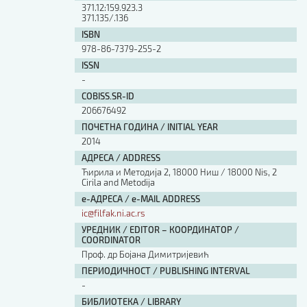
371.12:159.923.3
371.135/.136
ISBN
978-86-7379-255-2
ISSN
-
COBISS.SR-ID
206676492
ПОЧЕТНА ГОДИНА / INITIAL YEAR
2014
АДРЕСА / ADDRESS
Ћирила и Методија 2, 18000 Ниш / 18000 Nis, 2
Cirila and Metodija
е-АДРЕСА / e-MAIL ADDRESS
ic@filfak.ni.ac.rs
УРЕДНИК / EDITOR – КООРДИНАТОР /
COORDINATOR
Проф. др Бојана Димитријевић
ПЕРИОДИЧНОСТ / PUBLISHING INTERVAL
-
БИБЛИОТЕКА / LIBRARY