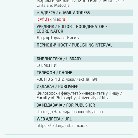
Ћирила и Методија 2, 18000 Ниш / 18000 Nis, 2
Cirila and Metodija
е-АДРЕСА / e-MAIL ADDRESS
ic@filfak.ni.ac.rs
УРЕДНИК / EDITOR – КООРДИНАТОР /
COORDINATOR
Доц. др Гордана Ђигић
ПЕРИОДИЧНОСТ / PUBLISHING INTERVAL
-
БИБЛИОТЕКА / LIBRARY
ЕЛЕМЕНТИ
ТЕЛЕФОН / PHONE
+381 18 514 312, локал/ext 191,194
ИЗДАВАЧ / PUBLISHER
Филозофски факултет Универзитета у Нишу /
Faculty of Philosophy, University of Nis
ЗА ИЗДАВАЧА / FOR PUBLISHER
Проф. др Наталија Јовановић, декан
WEB АДРЕСА / URL
https://izdanja.filfak.ni.ac.rs