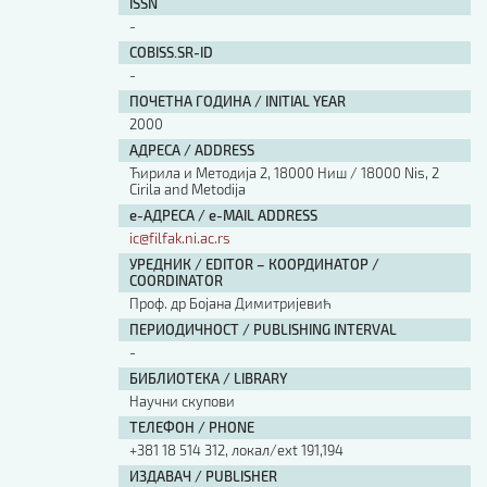
ISSN
-
COBISS.SR-ID
-
ПОЧЕТНА ГОДИНА / INITIAL YEAR
2000
АДРЕСА / ADDRESS
Ћирила и Методија 2, 18000 Ниш / 18000 Nis, 2
Cirila and Metodija
е-АДРЕСА / e-MAIL ADDRESS
ic@filfak.ni.ac.rs
УРЕДНИК / EDITOR – КООРДИНАТОР /
COORDINATOR
Проф. др Бојана Димитријевић
ПЕРИОДИЧНОСТ / PUBLISHING INTERVAL
-
БИБЛИОТЕКА / LIBRARY
Научни скупови
ТЕЛЕФОН / PHONE
+381 18 514 312, локал/ext 191,194
ИЗДАВАЧ / PUBLISHER