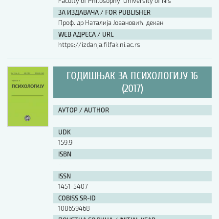
Faculty of Philosophy, University of Nis
ЗА ИЗДАВАЧА / FOR PUBLISHER
Проф. др Наталија Јовановић, декан
WEB АДРЕСА / URL
https://izdanja.filfak.ni.ac.rs
ГОДИШЊАК ЗА ПСИХОЛОГИЈУ 16
(2017)
АУТОР / AUTHOR
-
UDK
159.9
ISBN
-
ISSN
1451-5407
COBISS.SR-ID
108659468