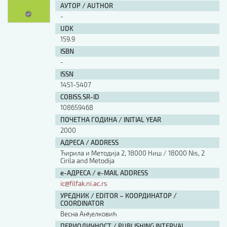
АУТОР / AUTHOR
-
UDK
159.9
ISBN
-
ISSN
1451-5407
COBISS.SR-ID
108659468
ПОЧЕТНА ГОДИНА / INITIAL YEAR
2000
АДРЕСА / ADDRESS
Ћирила и Методија 2, 18000 Ниш / 18000 Nis, 2
Cirila and Metodija
е-АДРЕСА / e-MAIL ADDRESS
ic@filfak.ni.ac.rs
УРЕДНИК / EDITOR – КООРДИНАТОР /
COORDINATOR
Весна Анђелковић
ПЕРИОДИЧНОСТ / PUBLISHING INTERVAL