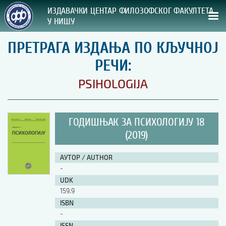
ИЗДАВАЧКИ ЦЕНТАР ФИЛОЗОФСКОГ ФАКУЛТЕТА
У НИШУ
ПРЕТРАГА ИЗДАЊА ПО КЉУЧНОЈ
СВА НАША ИЗДАЊА
РЕЧИ:
ВРСТА ИЗДАЊА:
PSIHOLOGIJA
ГОДИНА ОБЈАВЉИВАЊА:
ГОДИШЊАК ЗА ПСИХОЛОГИЈУ 18
ПРЕГЛЕД
(2019)
УПУТСТВА
АУТОР / AUTHOR
-
УПУТСТВА
UDK
Правилник о издавачкој делатности
159.9
Упутство ауторима
ISBN
Упутство уредницима
-
Изјава о ауторству
Изјава о лектури
ISSN