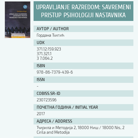
UPRAVLJANJE RAZREDOM: SAVREMENI
PRISTUP PSIHOLOGIJI NASTAVNIKA
АУТОР / AUTHOR
Гордана Ђигић
UDK
371.12:159.923
371.321.1
3 7.064.2
ISBN
978-86-7379-439-6
ISSN
-
COBISS.SR-ID
230723596
ПОЧЕТНА ГОДИНА / INITIAL YEAR
2017
АДРЕСА / ADDRESS
Ћирила и Методија 2, 18000 Ниш / 18000 Nis, 2
Cirila and Metodija