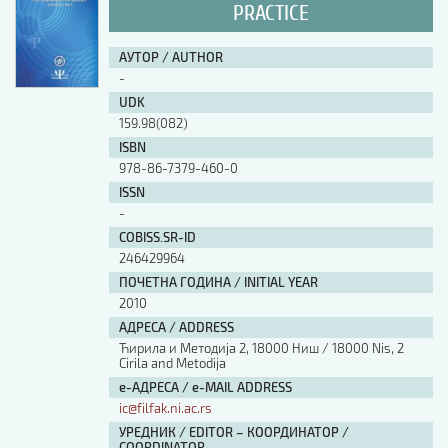
PRACTICE
АУТОР / AUTHOR
-
UDK
159.98(082)
ISBN
978-86-7379-460-0
ISSN
-
COBISS.SR-ID
246429964
ПОЧЕТНА ГОДИНА / INITIAL YEAR
2010
АДРЕСА / ADDRESS
Ћирила и Методија 2, 18000 Ниш / 18000 Nis, 2
Cirila and Metodija
е-АДРЕСА / e-MAIL ADDRESS
ic@filfak.ni.ac.rs
УРЕДНИК / EDITOR – КООРДИНАТОР /
COORDINATOR