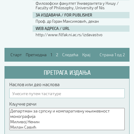
Филозофски факултет Универзитета у Нишу /
Faculty of Philosophy, University of Nis
ЗА ИЗДАВАЧА / FOR PUBLISHER
Проф. др Горан Максимовић, декан
WEB АДРЕСА / URL
http://www.filfak.ni.ac.rs/izdavastvo
Старт
Претходна
1
2
Следећа
Крај
Страна 1 од 2
ПРЕТРАГА ИЗДАЊА
Наслов или део наслова
Кључне речи