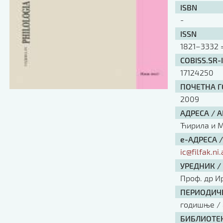
ISBN
-
ISSN
1821–3332 =
COBISS.SR-
17124250
ПОЧЕТНА ГО
2009
АДРЕСА / 
Ћирила и Ме
е-АДРЕСА 
ic@filfak.ni.
УРЕДНИК /
Проф. др И
ПЕРИОДИЧН
годишње / 
БИБЛИОТЕК