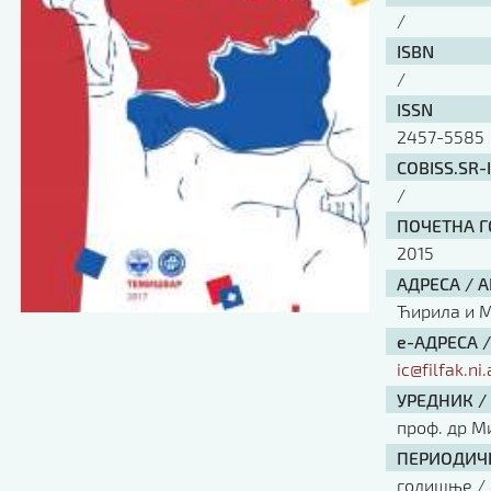
/
ISBN
/
ISSN
2457-5585
COBISS.SR-
/
ПОЧЕТНА ГО
2015
АДРЕСА / 
Ћирила и Ме
е-АДРЕСА 
ic@filfak.ni.
УРЕДНИК /
проф. др М
ПЕРИОДИЧН
годишње / 