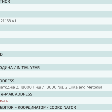
UTHOR
21.163.41
ID
ДИНА / INITIAL YEAR
ADDRESS
тодија 2, 18000 Ниш / 18000 Nis, 2 Cirila and Metodija
/ e-MAIL ADDRESS
ac.rs
 EDITOR – КООРДИНАТОР / COORDINATOR