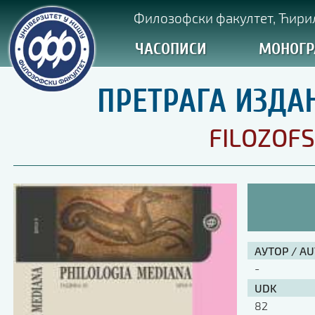
Филозофски факултет, Ћирил
ЧАСОПИСИ
МОНОГР
ПРЕТРАГА ИЗДА
FILOZOFS
АУТОР / A
-
UDK
82