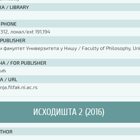
А / LIBRARY
 PHONE
 312, локал/ext 191,194
 PUBLISHER
факултет Универзитета у Нишу / Faculty of Philosophy, Univ
ЧА / FOR PUBLISHER
тић
А / URL
nja.filfak.ni.ac.rs
ИСХОДИШТА 2 (2016)
UTHOR