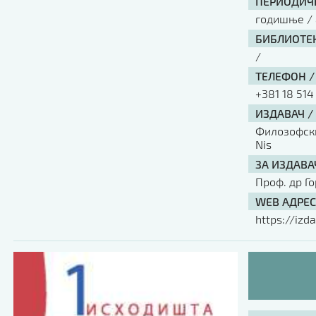
ПЕРИОДИЧН
годишње / 
БИБЛИОТЕК
/
ТЕЛЕФОН /
+381 18 514
ИЗДАВАЧ /
Филозофски 
Nis
ЗА ИЗДАВА
Проф. др Г
WEB АДРЕС
https://izda