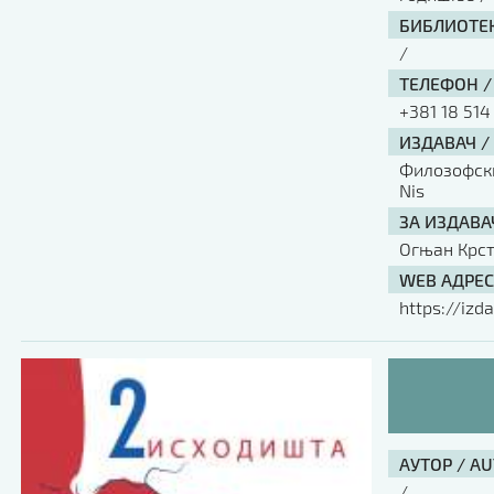
БИБЛИОТЕК
/
ТЕЛЕФОН /
+381 18 514
ИЗДАВАЧ /
Филозофски 
Nis
ЗА ИЗДАВА
Огњан Крс
WEB АДРЕС
https://izda
АУТОР / A
/