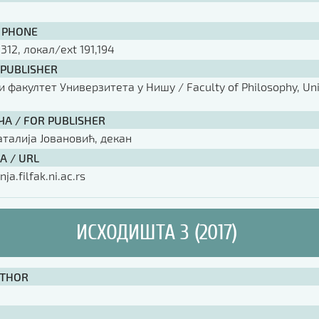
 PHONE
 312, локал/ext 191,194
 PUBLISHER
факултет Универзитета у Нишу / Faculty of Philosophy, Univ
ЧА / FOR PUBLISHER
аталија Јовановић, декан
А / URL
nja.filfak.ni.ac.rs
ИСХОДИШТА 3 (2017)
UTHOR