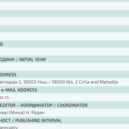
ID
ДИНА / INITIAL YEAR
ADDRESS
тодија 2, 18000 Ниш / 18000 Nis, 2 Cirila and Metodija
/ e-MAIL ADDRESS
ac.rs
 EDITOR – КООРДИНАТОР / COORDINATOR
ихај (Миља) Н. Радан
ОСТ / PUBLISHING INTERVAL
annually