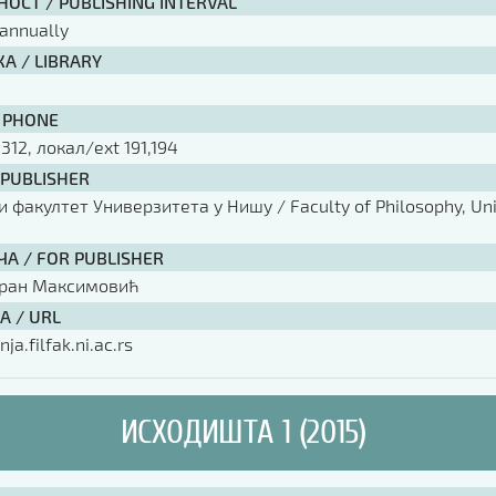
ОСТ / PUBLISHING INTERVAL
annually
А / LIBRARY
 PHONE
 312, локал/ext 191,194
 PUBLISHER
факултет Универзитета у Нишу / Faculty of Philosophy, Univ
ЧА / FOR PUBLISHER
оран Максимовић
А / URL
nja.filfak.ni.ac.rs
ИСХОДИШТА 1 (2015)