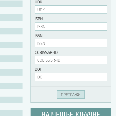
UDK
ISBN
ISSN
COBISS.SR-ID
DOI
НАЈЧЕШЋЕ КЉУЧНЕ