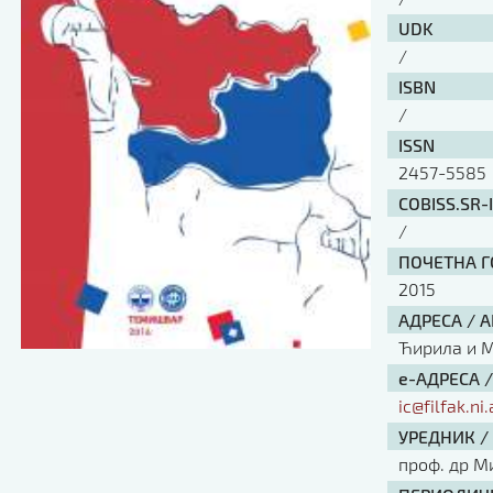
UDK
/
ISBN
/
ISSN
2457-5585
COBISS.SR-
/
ПОЧЕТНА ГО
2015
АДРЕСА / 
Ћирила и Ме
е-АДРЕСА 
ic@filfak.ni.
УРЕДНИК /
проф. др М