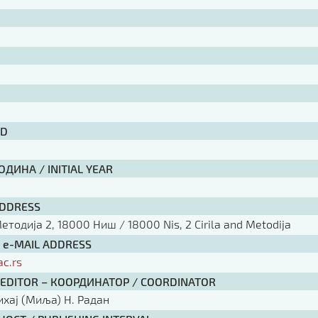
ID
ДИНА / INITIAL YEAR
ADDRESS
тодија 2, 18000 Ниш / 18000 Nis, 2 Cirila and Metodija
/ e-MAIL ADDRESS
ac.rs
 EDITOR – КООРДИНАТОР / COORDINATOR
ихај (Миља) Н. Радан