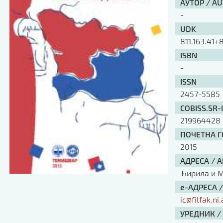
АУТОР / A
-
UDK
811.163.41+8
ISBN
-
ISSN
2457-5585
COBISS.SR-
219964428
ПОЧЕТНА ГО
2015
АДРЕСА / 
Ћирила и Ме
е-АДРЕСА 
ic@filfak.ni.
УРЕДНИК /