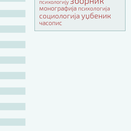
зборник
психологију
монографија
психологија
уџбеник
социологија
часопис