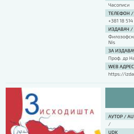
Часописи
ТЕЛЕФОН /
+381 18 514
ИЗДАВАЧ /
Филозофски 
Nis
ЗА ИЗДАВА
Проф. др Н
WEB АДРЕС
https://izda
АУТОР / A
/
UDK