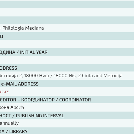
 Philologia Mediana
ID
ДИНА / INITIAL YEAR
ADDRESS
тодија 2, 18000 Ниш / 18000 Nis, 2 Cirila and Metodija
/ e-MAIL ADDRESS
ac.rs
 EDITOR – КООРДИНАТОР / COORDINATOR
рена Арсић
ОСТ / PUBLISHING INTERVAL
annually
А / LIBRARY