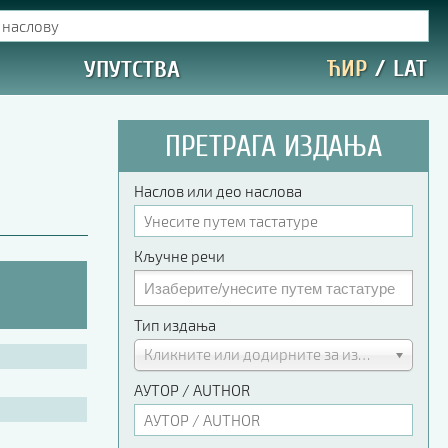
ЋИР
/
LAT
УПУТСТВА
ПРЕТРАГА ИЗДАЊА
Наслов или део наслова
Кључне речи
Тип издања
Кликните или додирните за избор
АУТОР / AUTHOR