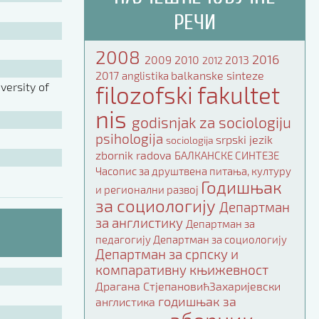
РЕЧИ
2008
2016
2009
2010
2013
2012
2017
balkanske sinteze
anglistika
ersity of
filozofski fakultet
nis
godisnjak za sociologiju
psihologija
srpski jezik
sociologija
zbornik radova
БАЛКАНСКЕ СИНТЕЗЕ
Часопис за друштвена питања, културу
Годишњак
и регионални развој
за социологију
Департман
за англистику
Департман за
педагогију
Департман за социологију
Департман за српску и
компаративну књижевност
Драгана СтјепановићЗахаријевски
годишњак за
англистика