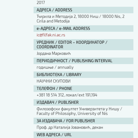
2017
АДРЕСА / ADDRESS
Ћирила и Методија 2, 18000 Ниш / 18000 Nis, 2
Cirila and Metodija
е-АДРЕСА / e-MAIL ADDRESS
ic@filfak.ni.ac.rs
УРЕДНИК / EDITOR – КООРДИНАТОР /
COORDINATOR
Јордана Марковић
ПЕРИОДИЧНОСТ / PUBLISHING INTERVAL
годишње / annually
БИБЛИОТЕКА / LIBRARY
НАУЧНИ СКУПОВИ
ТЕЛЕФОН / PHONE
+381 18 514 312, локал/ext 191,194
ИЗДАВАЧ / PUBLISHER
Филозофски факултет Универзитета у Нишу /
Faculty of Philosophy, University of Nis
ЗА ИЗДАВАЧА / FOR PUBLISHER
Проф. др Наталија Јовановић, декан
WEB АДРЕСА / URL