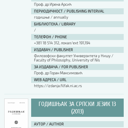
Проф. др Ирена Арсић
ПЕРИОДИЧНОСТ / PUBLISHING INTERVAL
годишње / annually
БИБЛИОТЕКА / LIBRARY
/
ТЕЛЕФОН / PHONE
+381 18 514 312, локал/ext 191,194
ИЗДАВАЧ / PUBLISHER
Филозофски факултет Универзитета у Нишу /
Faculty of Philosophy, University of Nis
ЗА ИЗДАВАЧА / FOR PUBLISHER
Проф. др Горан Максимовић
WEB АДРЕСА / URL
https://izdanja.filfak.ni.ac.rs
ГОДИШЊАК ЗА СРПСКИ ЈЕЗИК 13
(2013)
АУТОР / AUTHOR