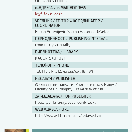
Cirila and Metodija
е-АДРЕСА / e-MAIL ADDRESS
ic@filfak.ni.ac.rs
УРЕДНИК / EDITOR – КООРДИНАТОР /
COORDINATOR
Boban Arsenijević, Sabina Halupka-Rešetar
ПЕРИОДИЧНОСТ / PUBLISHING INTERVAL
годишње / annually
БИБЛИОТЕКА / LIBRARY
NAUČNI SKUPOVI
ТЕЛЕФОН / PHONE
+381 18 514 312, локал/ext 191,194
ИЗДАВАЧ / PUBLISHER
Филозофски факултет Универзитета у Нишу /
Faculty of Philosophy, University of Nis
ЗА ИЗДАВАЧА / FOR PUBLISHER
Проф. др Наталија Јовановић, декан
WEB АДРЕСА / URL
http://www.filfak.ni.ac.rs/izdavastvo