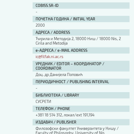
Изјава о коришћењу ауторског дела
COBISS.SR-ID
Упутство за бирање лиценце
-
Уговор са аутором
ПОЧЕТНА ГОДИНА / INITIAL YEAR
Логотипи
2000
Шаблон прве стране и импресума [B5, ћир]
АДРЕСА / ADDRESS
Шаблон прве стране и импресума [B5, лат]
Ћирила и Методија 2, 18000 Ниш / 18000 Nis, 2
Шаблон прве стране и импресума [B5, енг]
Cirila and Metodija
е-АДРЕСА / e-MAIL ADDRESS
Етички кодекс
ic@filfak.ni.ac.rs
УРЕДНИК / EDITOR – КООРДИНАТОР /
ПРЕТРАГА ИЗДАЊА
COORDINATOR
Доц. др Данијела Поповић
Наслов или део наслова
ПЕРИОДИЧНОСТ / PUBLISHING INTERVAL
-
БИБЛИОТЕКА / LIBRARY
Кључне речи
СУСРЕТИ
ТЕЛЕФОН / PHONE
+381 18 514 312, локал/ext 191,194
ИЗДАВАЧ / PUBLISHER
Филозофски факултет Универзитета у Нишу /
Тип издања
Faculty of Philosophy, University of Nis