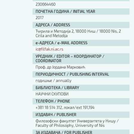
230664460
ПОЧЕТНА ГОДИНА / INITIAL YEAR
2017
АДРЕСА / ADDRESS
Ћирила и Методија 2, 18000 Ниш / 18000 Nis, 2
Cirila and Metodija
е-АДРЕСА / e-MAIL ADDRESS
ic@filfak.ni.ac.rs
УРЕДНИК / EDITOR – КООРДИНАТОР /
COORDINATOR
Проф. др Јордана Марковић
ПЕРИОДИЧНОСТ / PUBLISHING INTERVAL
годишње / annually
БИБЛИОТЕКА / LIBRARY
НАУЧНИ СКУПОВИ
ТЕЛЕФОН / PHONE
+381 18 514 312, локал/ext 191,194
ИЗДАВАЧ / PUBLISHER
Филозофски факултет Универзитета у Нишу /
Faculty of Philosophy, University of Nis
ЗА ИЗДАВАЧА / FOR PUBLISHER