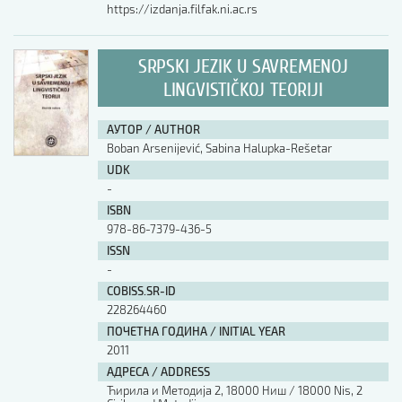
https://izdanja.filfak.ni.ac.rs
SRPSKI JEZIK U SAVREMENOJ
LINGVISTIČKOJ TEORIJI
АУТОР / AUTHOR
Boban Arsenijević, Sabina Halupka-Rešetar
UDK
-
ISBN
978-86-7379-436-5
ISSN
-
COBISS.SR-ID
228264460
ПОЧЕТНА ГОДИНА / INITIAL YEAR
2011
АДРЕСА / ADDRESS
Ћирила и Методија 2, 18000 Ниш / 18000 Nis, 2