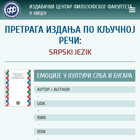
ИЗДАВАЧКИ ЦЕНТАР ФИЛОЗОФСКОГ ФАКУЛТЕТА
У НИШУ
ПРЕТРАГА ИЗДАЊА ПО КЉУЧНОЈ
СВА НАША ИЗДАЊА
РЕЧИ:
ВРСТА ИЗДАЊА:
SRPSKI JEZIK
ГОДИНА ОБЈАВЉИВАЊА:
ЕМОЦИЈЕ У КУЛТУРИ СРБА И БУГАРА
ПРЕГЛЕД
АУТОР / AUTHOR
УПУТСТВА
-
UDK
УПУТСТВА
-
Правилник о издавачкој делатности
ISBN
Упутство ауторима
-
Упутство уредницима
ISSN
Изјава о ауторству
-
Изјава о лектури