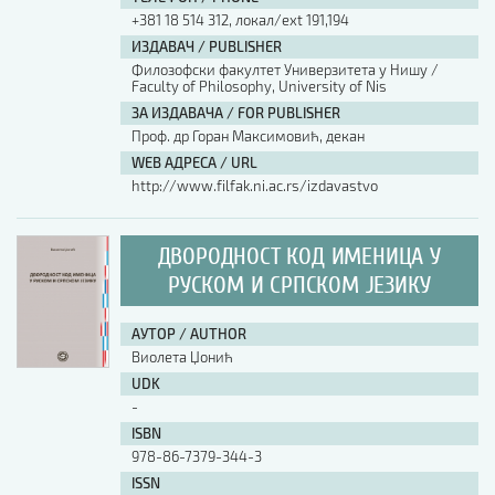
+381 18 514 312, локал/ext 191,194
ИЗДАВАЧ / PUBLISHER
Филозофски факултет Универзитета у Нишу /
Faculty of Philosophy, University of Nis
ЗА ИЗДАВАЧА / FOR PUBLISHER
Проф. др Горан Максимовић, декан
WEB АДРЕСА / URL
http://www.filfak.ni.ac.rs/izdavastvo
ДВОРОДНОСТ КОД ИМЕНИЦА У
РУСКОМ И СРПСКОМ ЈЕЗИКУ
АУТОР / AUTHOR
Виолета Џонић
UDK
-
ISBN
978-86-7379-344-3
ISSN