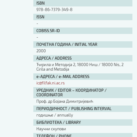
ISBN
978-86-7379-349-8
ISSN
-
COBISS.SR-ID
-
ПОЧЕТНА ГОДИНА / INITIAL YEAR
2000
АДРЕСА / ADDRESS
Ћирила и Методија 2, 18000 Ниш / 18000 Nis, 2
Cirila and Metodija
е-АДРЕСА / e-MAIL ADDRESS
ic@filfak.ni.ac.rs
УРЕДНИК / EDITOR – КООРДИНАТОР /
COORDINATOR
Проф. др Бојана Димитријевић
ПЕРИОДИЧНОСТ / PUBLISHING INTERVAL
годишње / annually
БИБЛИОТЕКА / LIBRARY
Научни скупови
ТЕЛЕФОН / PHONE