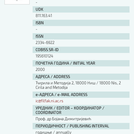
-
UDK
811.163.41
ISBN
-
ISSN
2334-6922
COBISS.SR-ID
195610124
ПОЧЕТНА ГОДИНА / INITIAL YEAR
2000
АДРЕСА / ADDRESS
Ћирила и Методија 2, 18000 Ниш / 18000 Nis, 2
Cirila and Metodija
е-АДРЕСА / e-MAIL ADDRESS
ic@filfak.ni.ac.rs
УРЕДНИК / EDITOR – КООРДИНАТОР /
COORDINATOR
Проф. др Бојана Димитријевић
ПЕРИОДИЧНОСТ / PUBLISHING INTERVAL
годишње / annually