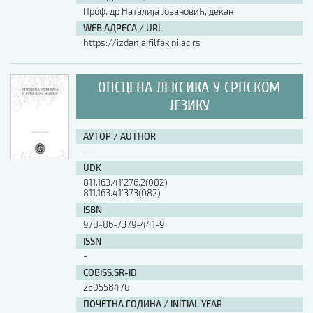
Проф. др Наталија Јовановић, декан
WEB АДРЕСА / URL
https://izdanja.filfak.ni.ac.rs
ОПСЦЕНА ЛЕКСИКА У СРПСКОМ
ЈЕЗИКУ
АУТОР / AUTHOR
-
UDK
811.163.41’276.2(082)
811.163.41’373(082)
ISBN
978-86-7379-441-9
ISSN
-
COBISS.SR-ID
230558476
ПОЧЕТНА ГОДИНА / INITIAL YEAR