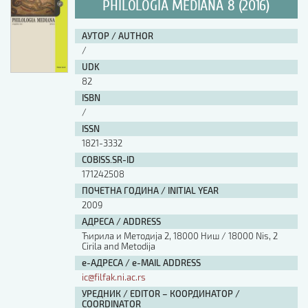
PHILOLOGIA MEDIANA 8 (2016)
АУТОР / AUTHOR
/
UDK
82
ISBN
/
ISSN
1821-3332
COBISS.SR-ID
171242508
ПОЧЕТНА ГОДИНА / INITIAL YEAR
2009
АДРЕСА / ADDRESS
Ћирила и Методија 2, 18000 Ниш / 18000 Nis, 2
Cirila and Metodija
е-АДРЕСА / e-MAIL ADDRESS
ic@filfak.ni.ac.rs
УРЕДНИК / EDITOR – КООРДИНАТОР /
COORDINATOR