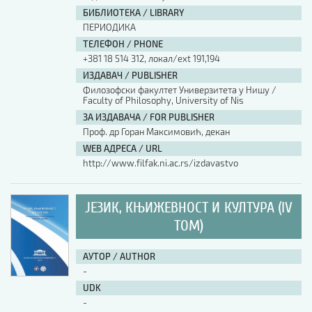
БИБЛИОТЕКА / LIBRARY
ПЕРИОДИКА
ТЕЛЕФОН / PHONE
+381 18 514 312, локал/ext 191,194
ИЗДАВАЧ / PUBLISHER
Филозофски факултет Универзитета у Нишу /
Faculty of Philosophy, University of Nis
ЗА ИЗДАВАЧА / FOR PUBLISHER
Проф. др Горан Максимовић, декан
WEB АДРЕСА / URL
http://www.filfak.ni.ac.rs/izdavastvo
ЈЕЗИК, КЊИЖЕВНОСТ И КУЛТУРА (IV
ТОМ)
АУТОР / AUTHOR
-
UDK
-