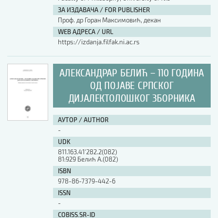
ЗА ИЗДАВАЧА / FOR PUBLISHER
АУТОР / AUTHOR
Проф. др Горан Максимовић, декан
WEB АДРЕСА / URL
https://izdanja.filfak.ni.ac.rs
UDK
АЛЕКСАНДРАР БЕЛИЋ – 110 ГОДИНА
ISBN
ОД ПОЈАВЕ СРПСКОГ
ДИЈАЛЕКТОЛОШКОГ ЗБОРНИКА
ISSN
АУТОР / AUTHOR
-
UDK
COBISS.SR-ID
811.163.41'282.2(082)
81:929 Белић А.(082)
ISBN
DOI
978-86-7379-442-6
ISSN
-
COBISS.SR-ID