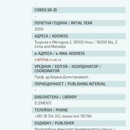
-
COBISS.SR-ID
-
ПОЧЕТНА ГОДИНА / INITIAL YEAR
2000
АДРЕСА / ADDRESS
Ћирила и Методија 2, 18000 Ниш / 18000 Nis, 2
Cirila and Metodija
е-АДРЕСА / e-MAIL ADDRESS
ic@filfak.ni.ac.rs
УРЕДНИК / EDITOR – КООРДИНАТОР /
COORDINATOR
Проф. др Бојана Димитријевић
ПЕРИОДИЧНОСТ / PUBLISHING INTERVAL
-
БИБЛИОТЕКА / LIBRARY
ЕLEMENTI
ТЕЛЕФОН / PHONE
+381 18 514 312, локал/ext 191,194
ИЗДАВАЧ / PUBLISHER
Филозофски факултет Универзитета у Нишу /