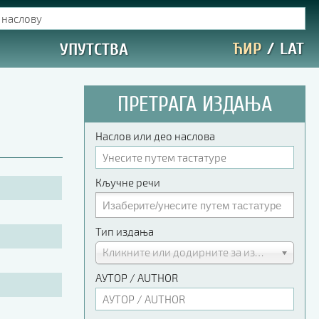
ЋИР
/
LAT
УПУТСТВА
ПРЕТРАГА ИЗДАЊА
Наслов или део наслова
Кључне речи
Тип издања
Кликните или додирните за избор
АУТОР / AUTHOR