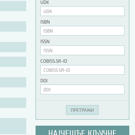
UDK
ISBN
ISSN
COBISS.SR-ID
DOI
НАЈЧЕШЋЕ КЉУЧНЕ