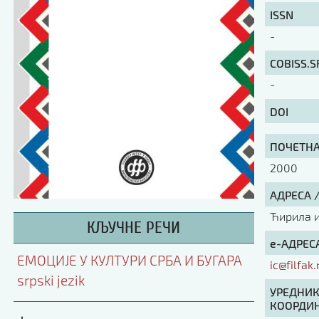
ISSN
-
COBISS.S
-
DOI
ПОЧЕТНА 
2000
АДРЕСА 
Ћирила и 
КЉУЧНЕ РЕЧИ
е-АДРЕСА
ЕМОЦИЈЕ У КУЛТУРИ СРБА И БУГАРА
ic@filfak.
srpski jezik
УРЕДНИК
КООРДИН