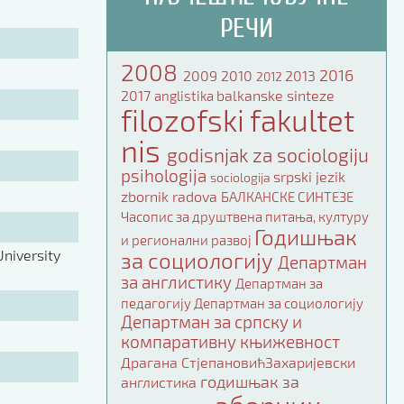
РЕЧИ
2008
2016
2009
2010
2013
2012
2017
balkanske sinteze
anglistika
filozofski fakultet
nis
godisnjak za sociologiju
psihologija
srpski jezik
sociologija
zbornik radova
БАЛКАНСКЕ СИНТЕЗЕ
Часопис за друштвена питања, културу
Годишњак
и регионални развој
niversity
за социологију
Департман
за англистику
Департман за
педагогију
Департман за социологију
Департман за српску и
компаративну књижевност
Драгана СтјепановићЗахаријевски
годишњак за
англистика