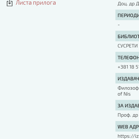
Листа прилога
Доц. др 
ПЕРИОДИ
-
БИБЛИОТ
СУСРЕТИ
ТЕЛЕФОН
+381 18 5
ИЗДАВАЧ
Филозофс
of Nis
ЗА ИЗДА
Проф. др
WEB АДР
https://iz