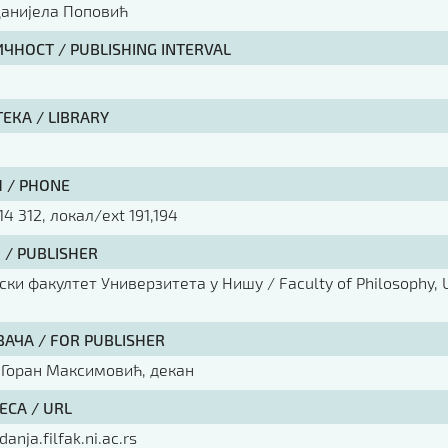
Данијела Поповић
ЧНОСТ / PUBLISHING INTERVAL
ЕКА / LIBRARY
 / PHONE
14 312, локал/ext 191,194
 / PUBLISHER
ки факултет Универзитета у Нишу / Faculty of Philosophy, U
ВАЧА / FOR PUBLISHER
 Горан Максимовић, декан
ЕСА / URL
danja.filfak.ni.ac.rs