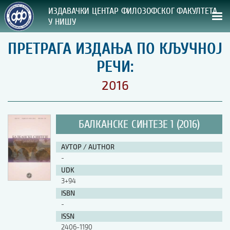
ИЗДАВАЧКИ ЦЕНТАР ФИЛОЗОФСКОГ ФАКУЛТЕТА
У НИШУ
ПРЕТРАГА ИЗДАЊА ПО КЉУЧНОЈ
СВА НАША ИЗДАЊА
РЕЧИ:
ВРСТА ИЗДАЊА:
2016
ГОДИНА ОБЈАВЉИВАЊА:
БАЛКАНСКЕ СИНТЕЗЕ 1 (2016)
ПРЕГЛЕД
АУТОР / AUTHOR
УПУТСТВА
-
UDK
УПУТСТВА
3+94
Правилник о издавачкој делатности
ISBN
Упутство ауторима
-
Упутство уредницима
ISSN
Изјава о ауторству
2406-1190
Изјава о лектури