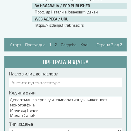
ЗА ИЗДАВАЧА / FOR PUBLISHER
АУТОР / AUTHOR
Проф. др Наталија Јовановић, декан
WEB АДРЕСА / URL
https://izdanja.filfak.ni.ac.rs
UDK
Старт
Претходна
1
2
Следећа
Крај
Страна 2 од 2
ISBN
ПРЕТРАГА ИЗДАЊА
ISSN
Наслов или део наслова
COBISS.SR-ID
Кључне речи
DOI
Тип издања