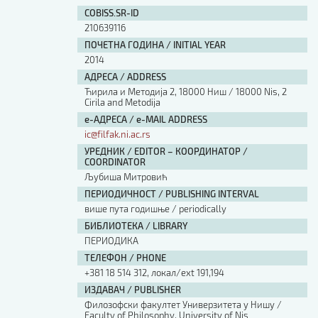
Изјава о коришћењу ауторског дела
COBISS.SR-ID
Упутство за бирање лиценце
210639116
Уговор са аутором
ПОЧЕТНА ГОДИНА / INITIAL YEAR
Логотипи
2014
Шаблон прве стране и импресума [B5, ћир]
АДРЕСА / ADDRESS
Шаблон прве стране и импресума [B5, лат]
Ћирила и Методија 2, 18000 Ниш / 18000 Nis, 2
Шаблон прве стране и импресума [B5, енг]
Cirila and Metodija
е-АДРЕСА / e-MAIL ADDRESS
Етички кодекс
ic@filfak.ni.ac.rs
УРЕДНИК / EDITOR – КООРДИНАТОР /
ПРЕТРАГА ИЗДАЊА
COORDINATOR
Љубиша Митровић
Наслов или део наслова
ПЕРИОДИЧНОСТ / PUBLISHING INTERVAL
више пута годишње / periodically
БИБЛИОТЕКА / LIBRARY
Кључне речи
ПЕРИОДИКА
ТЕЛЕФОН / PHONE
+381 18 514 312, локал/ext 191,194
ИЗДАВАЧ / PUBLISHER
Филозофски факултет Универзитета у Нишу /
Тип издања
Faculty of Philosophy, University of Nis