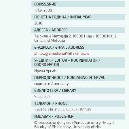
COBISS.SR-ID
171242508
ПОЧЕТНА ГОДИНА / INITIAL YEAR
2010
АДРЕСА / ADDRESS
Ћирила и Методија 2, 18000 Ниш / 18000 Nis, 2
Cirila and Metodija
е-АДРЕСА / e-MAIL ADDRESS
philologiamediana@filfak.ni.ac.rs
УРЕДНИК / EDITOR – КООРДИНАТОР /
COORDINATOR
Ирена Арсић
ПЕРИОДИЧНОСТ / PUBLISHING INTERVAL
годишње / annually
БИБЛИОТЕКА / LIBRARY
Часописи
ТЕЛЕФОН / PHONE
+381 18 514 312, локал/ext 191,194
ИЗДАВАЧ / PUBLISHER
Филозофски факултет Универзитета у Нишу /
Faculty of Philosophy, University of Nis