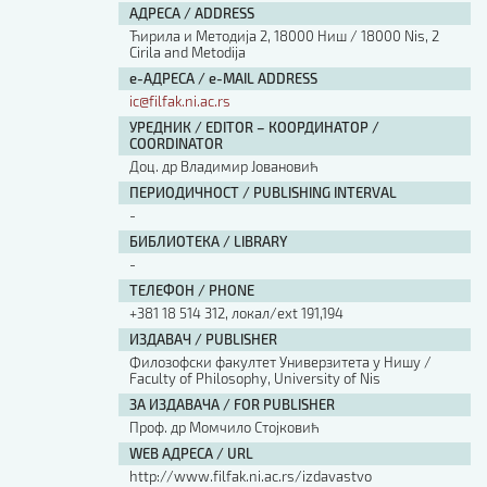
АДРЕСА / ADDRESS
Ћирила и Методија 2, 18000 Ниш / 18000 Nis, 2
Cirila and Metodija
е-АДРЕСА / e-MAIL ADDRESS
ic@filfak.ni.ac.rs
УРЕДНИК / EDITOR – КООРДИНАТОР /
COORDINATOR
Доц. др Владимир Јовановић
ПЕРИОДИЧНОСТ / PUBLISHING INTERVAL
-
БИБЛИОТЕКА / LIBRARY
-
ТЕЛЕФОН / PHONE
+381 18 514 312, локал/ext 191,194
ИЗДАВАЧ / PUBLISHER
Филозофски факултет Универзитета у Нишу /
Faculty of Philosophy, University of Nis
ЗА ИЗДАВАЧА / FOR PUBLISHER
Проф. др Момчило Стојковић
WEB АДРЕСА / URL
http://www.filfak.ni.ac.rs/izdavastvo