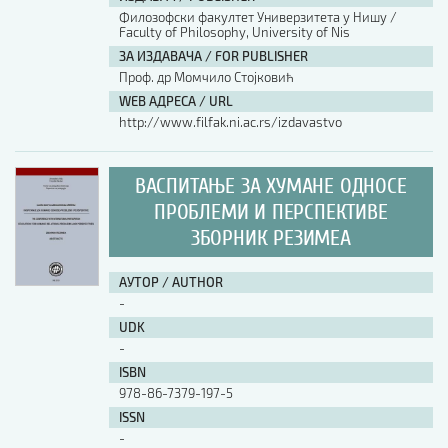
Филозофски факултет Универзитета у Нишу /
Faculty of Philosophy, University of Nis
АУТОР / AUTHOR
ЗА ИЗДАВАЧА / FOR PUBLISHER
Проф. др Момчило Стојковић
WEB АДРЕСА / URL
UDK
http://www.filfak.ni.ac.rs/izdavastvo
ISBN
ВАСПИТАЊЕ ЗА ХУМАНЕ ОДНОСЕ
ПРОБЛЕМИ И ПЕРСПЕКТИВЕ
ЗБОРНИК РЕЗИМЕА
ISSN
АУТОР / AUTHOR
COBISS.SR-ID
-
UDK
-
DOI
ISBN
978-86-7379-197-5
ISSN
-