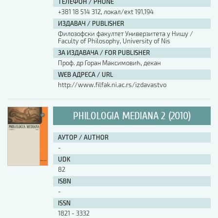
ТЕЛЕФОН / PHONE
+381 18 514 312, локал/ext 191,194
ИЗДАВАЧ / PUBLISHER
Филозофски факултет Универзитета у Нишу /
Faculty of Philosophy, University of Nis
ЗА ИЗДАВАЧА / FOR PUBLISHER
Проф. др Горан Максимовић, декан
WEB АДРЕСА / URL
http://www.filfak.ni.ac.rs/izdavastvo
PHILOLOGIA MEDIANA 2 (2010)
АУТОР / AUTHOR
-
UDK
82
ISBN
-
ISSN
1821 - 3332