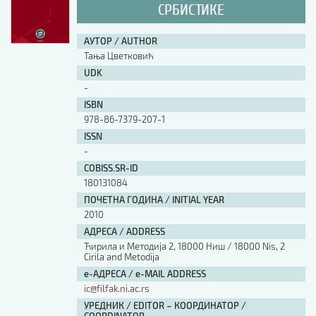
СРБИСТИКЕ
АУТОР / AUTHOR
Тања Цветковић
UDK
-
ISBN
978-86-7379-207-1
ISSN
-
COBISS.SR-ID
180131084
ПОЧЕТНА ГОДИНА / INITIAL YEAR
2010
АДРЕСА / ADDRESS
Ћирила и Методија 2, 18000 Ниш / 18000 Nis, 2
Cirila and Metodija
е-АДРЕСА / e-MAIL ADDRESS
ic@filfak.ni.ac.rs
УРЕДНИК / EDITOR – КООРДИНАТОР /