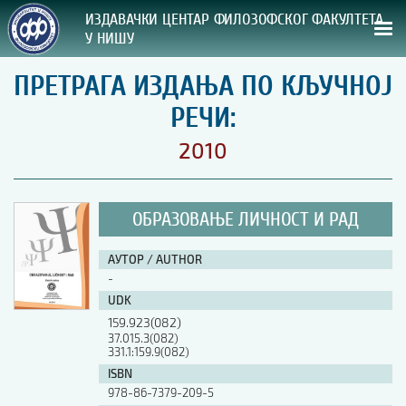
ИЗДАВАЧКИ ЦЕНТАР ФИЛОЗОФСКОГ ФАКУЛТЕТА
У НИШУ
ПРЕТРАГА ИЗДАЊА ПО КЉУЧНОЈ
СВА НАША ИЗДАЊА
РЕЧИ:
ВРСТА ИЗДАЊА:
2010
ГОДИНА ОБЈАВЉИВАЊА:
ОБРАЗОВАЊЕ ЛИЧНОСТ И РАД
ПРЕГЛЕД
АУТОР / AUTHOR
УПУТСТВА
-
UDK
УПУТСТВА
159.923(082)
Правилник о издавачкој делатности
37.015.3(082)
331.1:159.9(082)
Упутство ауторима
Упутство уредницима
ISBN
Изјава о ауторству
978-86-7379-209-5
Изјава о лектури