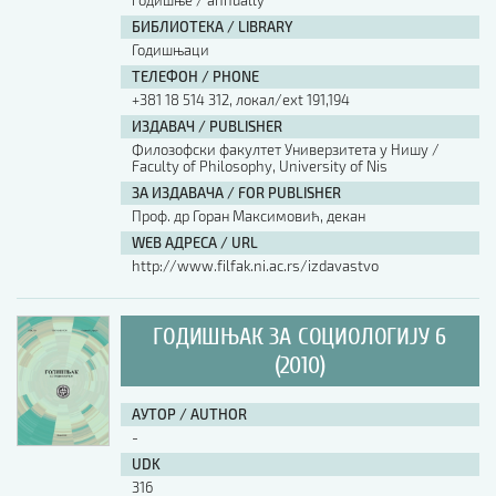
годишње / annually
БИБЛИОТЕКА / LIBRARY
Годишњаци
ТЕЛЕФОН / PHONE
+381 18 514 312, локал/ext 191,194
ИЗДАВАЧ / PUBLISHER
Филозофски факултет Универзитета у Нишу /
Faculty of Philosophy, University of Nis
ЗА ИЗДАВАЧА / FOR PUBLISHER
Проф. др Горан Максимовић, декан
WEB АДРЕСА / URL
http://www.filfak.ni.ac.rs/izdavastvo
ГОДИШЊАК ЗА СОЦИОЛОГИЈУ 6
(2010)
АУТОР / AUTHOR
-
UDK
316