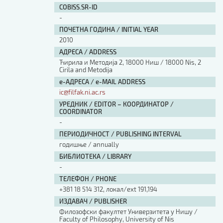
COBISS.SR-ID
-
ПОЧЕТНА ГОДИНА / INITIAL YEAR
2010
АДРЕСА / ADDRESS
Ћирила и Методија 2, 18000 Ниш / 18000 Nis, 2
Cirila and Metodija
е-АДРЕСА / e-MAIL ADDRESS
ic@filfak.ni.ac.rs
УРЕДНИК / EDITOR – КООРДИНАТОР /
COORDINATOR
-
ПЕРИОДИЧНОСТ / PUBLISHING INTERVAL
годишње / annually
БИБЛИОТЕКА / LIBRARY
-
ТЕЛЕФОН / PHONE
+381 18 514 312, локал/ext 191,194
ИЗДАВАЧ / PUBLISHER
Филозофски факултет Универзитета у Нишу /
Faculty of Philosophy, University of Nis