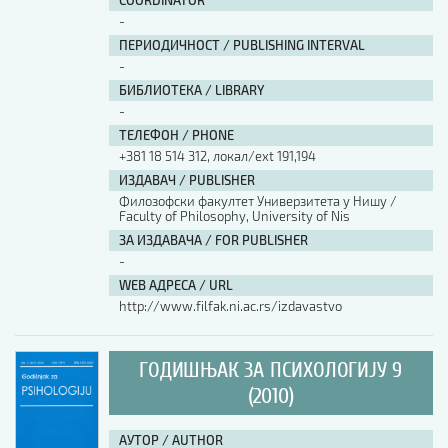
COORDINATOR
-
ПЕРИОДИЧНОСТ / PUBLISHING INTERVAL
-
БИБЛИОТЕКА / LIBRARY
-
ТЕЛЕФОН / PHONE
+381 18 514 312, локал/ext 191,194
ИЗДАВАЧ / PUBLISHER
Филозофски факултет Универзитета у Нишу /
Faculty of Philosophy, University of Nis
ЗА ИЗДАВАЧА / FOR PUBLISHER
-
WEB АДРЕСА / URL
http://www.filfak.ni.ac.rs/izdavastvo
ГОДИШЊАК ЗА ПСИХОЛОГИЈУ 9
(2010)
АУТОР / AUTHOR