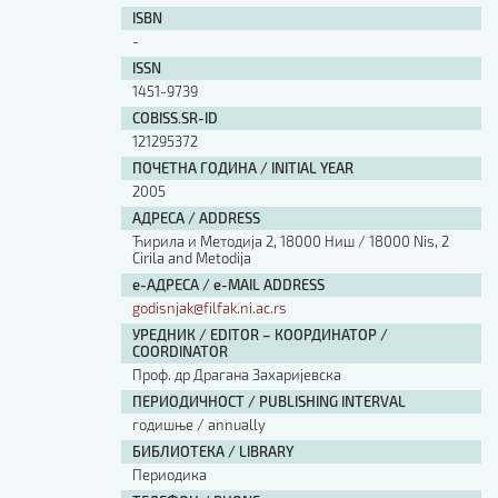
ISBN
-
ISSN
1451-9739
COBISS.SR-ID
121295372
ПОЧЕТНА ГОДИНА / INITIAL YEAR
2005
АДРЕСА / ADDRESS
Ћирила и Методија 2, 18000 Ниш / 18000 Nis, 2
Cirila and Metodija
е-АДРЕСА / e-MAIL ADDRESS
godisnjak@filfak.ni.ac.rs
УРЕДНИК / EDITOR – КООРДИНАТОР /
COORDINATOR
Проф. др Драгана Захаријевска
ПЕРИОДИЧНОСТ / PUBLISHING INTERVAL
годишње / annually
БИБЛИОТЕКА / LIBRARY
Периодика