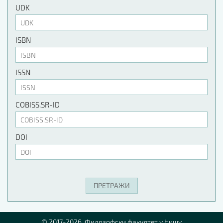
UDK
ISBN
ISSN
COBISS.SR-ID
DOI
© 2017-2026. Филозофски факултет у Нишу