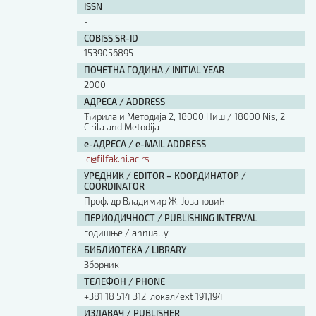
ISSN
Изјава о коришћењу ауторског дела
-
Упутство за бирање лиценце
Уговор са аутором
COBISS.SR-ID
1539056895
Логотипи
ПОЧЕТНА ГОДИНА / INITIAL YEAR
Шаблон прве стране и импресума [B5, ћир]
2000
Шаблон прве стране и импресума [B5, лат]
Шаблон прве стране и импресума [B5, енг]
АДРЕСА / ADDRESS
Ћирила и Методија 2, 18000 Ниш / 18000 Nis, 2
Етички кодекс
Cirila and Metodija
е-АДРЕСА / e-MAIL ADDRESS
ПРЕТРАГА ИЗДАЊА
ic@filfak.ni.ac.rs
УРЕДНИК / EDITOR – КООРДИНАТОР /
Наслов или део наслова
COORDINATOR
Проф. др Владимир Ж. Јовановић
ПЕРИОДИЧНОСТ / PUBLISHING INTERVAL
Кључне речи
годишње / annually
БИБЛИОТЕКА / LIBRARY
Зборник
ТЕЛЕФОН / PHONE
+381 18 514 312, локал/ext 191,194
Тип издања
ИЗДАВАЧ / PUBLISHER