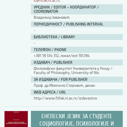
ic@filfak.ni.ac.rs
УРЕДНИК / EDITOR – КООРДИНАТОР /
COORDINATOR
Владимир Јовановић
ПЕРИОДИЧНОСТ / PUBLISHING INTERVAL
-
БИБЛИОТЕКА / LIBRARY
-
ТЕЛЕФОН / PHONE
+381 18 514 312, локал/ext 191,194
ИЗДАВАЧ / PUBLISHER
Филозофски факултет Универзитета у Нишу /
Faculty of Philosophy, University of Nis
ЗА ИЗДАВАЧА / FOR PUBLISHER
Проф. др Момчило Стојковић, декан
WEB АДРЕСА / URL
http://www.filfak.ni.ac.rs/izdavastvo
ЕНГЛЕСКИ ЈЕЗИК ЗА СТУДЕНТЕ
СОЦИОЛОГИЈЕ, ПСИХОЛОГИЈЕ И