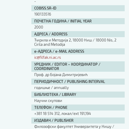
-
COBISS.SR-ID
190133516
ПОЧЕТНА ГОДИНА / INITIAL YEAR
2000
АДРЕСА / ADDRESS
Ћирила и Методија 2, 18000 Ниш / 18000 Nis, 2
Cirila and Metodija
е-АДРЕСА / e-MAIL ADDRESS
ic@filfak.ni.ac.rs
УРЕДНИК / EDITOR – КООРДИНАТОР /
COORDINATOR
Проф. др Бојана Димитријевић
ПЕРИОДИЧНОСТ / PUBLISHING INTERVAL
годишње / annually
БИБЛИОТЕКА / LIBRARY
Научни скупови
ТЕЛЕФОН / PHONE
+381 18 514 312, локал/ext 191,194
ИЗДАВАЧ / PUBLISHER
Филозофски факултет Универзитета у Нишу /