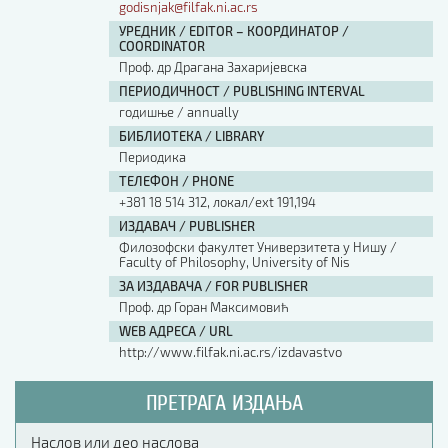
godisnjak@filfak.ni.ac.rs
УРЕДНИК / EDITOR – КООРДИНАТОР /
COORDINATOR
Проф. др Драгана Захаријевска
ПЕРИОДИЧНОСТ / PUBLISHING INTERVAL
годишње / annually
БИБЛИОТЕКА / LIBRARY
Периодика
ТЕЛЕФОН / PHONE
+381 18 514 312, локал/ext 191,194
ИЗДАВАЧ / PUBLISHER
Филозофски факултет Универзитета у Нишу /
Faculty of Philosophy, University of Nis
ЗА ИЗДАВАЧА / FOR PUBLISHER
Проф. др Горан Максимовић
WEB АДРЕСА / URL
http://www.filfak.ni.ac.rs/izdavastvo
ПРЕТРАГА ИЗДАЊА
Наслов или део наслова