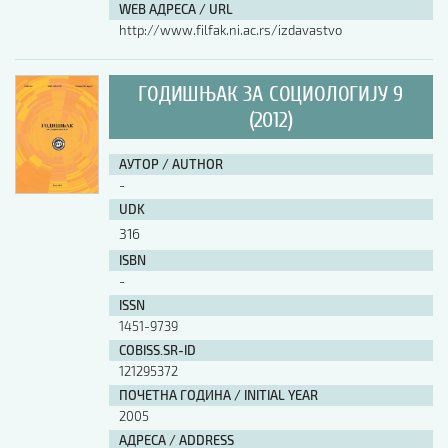
WEB АДРЕСА / URL
http://www.filfak.ni.ac.rs/izdavastvo
ГОДИШЊАК ЗА СОЦИОЛОГИЈУ 9
(2012)
АУТОР / AUTHOR
-
UDK
316
ISBN
-
ISSN
1451-9739
COBISS.SR-ID
121295372
ПОЧЕТНА ГОДИНА / INITIAL YEAR
2005
АДРЕСА / ADDRESS