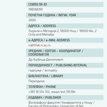
Изјава о коришћењу ауторског дела
COBISS.SR-ID
Упутство за бирање лиценце
199568391
Уговор са аутором
ПОЧЕТНА ГОДИНА / INITIAL YEAR
Логотипи
2000
Шаблон прве стране и импресума [B5, ћир]
АДРЕСА / ADDRESS
Шаблон прве стране и импресума [B5, лат]
Ћирила и Методија 2, 18000 Ниш / 18000 Nis, 2
Шаблон прве стране и импресума [B5, енг]
Cirila and Metodija
е-АДРЕСА / e-MAIL ADDRESS
Етички кодекс
ic@filfak.ni.ac.rs
УРЕДНИК / EDITOR – КООРДИНАТОР /
ПРЕТРАГА ИЗДАЊА
COORDINATOR
Др Љубиша Деспотовић
Наслов или део наслова
ПЕРИОДИЧНОСТ / PUBLISHING INTERVAL
годишње / annually
БИБЛИОТЕКА / LIBRARY
Кључне речи
Периодика
ТЕЛЕФОН / PHONE
+381 18 514 312, локал/ext 191,194
ИЗДАВАЧ / PUBLISHER
Филозофски факултет Универзитета у Нишу /
Тип издања
Faculty of Philosophy, University of Nis