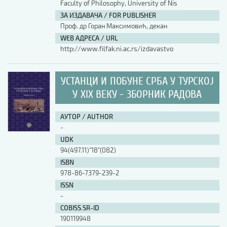
Faculty of Philosophy, University of Nis
ЗА ИЗДАВАЧА / FOR PUBLISHER
Проф. др Горан Максимовић, декан
WEB АДРЕСА / URL
http://www.filfak.ni.ac.rs/izdavastvo
УСТАНЦИ И ПОБУНЕ СРБА У ТУРСКОЈ
У XIX ВЕКУ - ЗБОРНИК РАДОВА
АУТОР / AUTHOR
-
UDK
94(497.11)"18"(082)
ISBN
978-86-7379-239-2
ISSN
-
COBISS.SR-ID
190119948