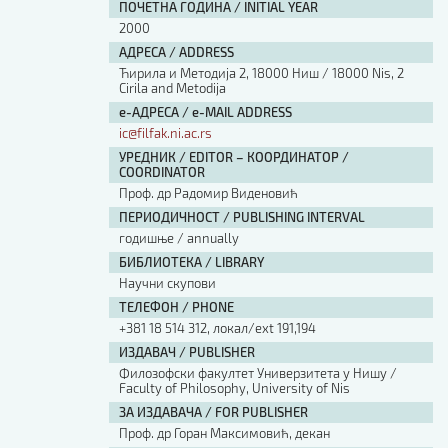
ПОЧЕТНА ГОДИНА / INITIAL YEAR
2000
АДРЕСА / ADDRESS
Ћирила и Методија 2, 18000 Ниш / 18000 Nis, 2
Cirila and Metodija
е-АДРЕСА / e-MAIL ADDRESS
ic@filfak.ni.ac.rs
УРЕДНИК / EDITOR – КООРДИНАТОР /
COORDINATOR
Проф. др Радомир Виденовић
ПЕРИОДИЧНОСТ / PUBLISHING INTERVAL
годишње / annually
БИБЛИОТЕКА / LIBRARY
Научни скупови
ТЕЛЕФОН / PHONE
+381 18 514 312, локал/ext 191,194
ИЗДАВАЧ / PUBLISHER
Филозофски факултет Универзитета у Нишу /
Faculty of Philosophy, University of Nis
ЗА ИЗДАВАЧА / FOR PUBLISHER
Проф. др Горан Максимовић, декан