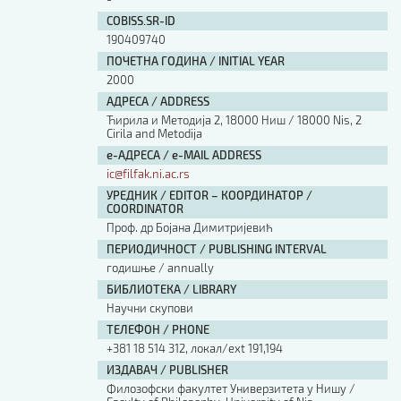
COBISS.SR-ID
190409740
ПОЧЕТНА ГОДИНА / INITIAL YEAR
2000
АДРЕСА / ADDRESS
Ћирила и Методија 2, 18000 Ниш / 18000 Nis, 2
Cirila and Metodija
е-АДРЕСА / e-MAIL ADDRESS
ic@filfak.ni.ac.rs
УРЕДНИК / EDITOR – КООРДИНАТОР /
COORDINATOR
Проф. др Бојана Димитријевић
ПЕРИОДИЧНОСТ / PUBLISHING INTERVAL
годишње / annually
БИБЛИОТЕКА / LIBRARY
Научни скупови
ТЕЛЕФОН / PHONE
+381 18 514 312, локал/ext 191,194
ИЗДАВАЧ / PUBLISHER
Филозофски факултет Универзитета у Нишу /