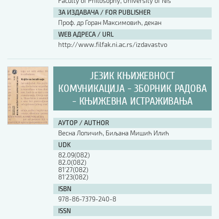
Faculty of Philosophy, University of Nis
ЗА ИЗДАВАЧА / FOR PUBLISHER
Проф. др Горан Максимовић, декан
WEB АДРЕСА / URL
http://www.filfak.ni.ac.rs/izdavastvo
ЈЕЗИК КЊИЖЕВНОСТ
КОМУНИКАЦИЈА - ЗБОРНИК РАДОВА
- КЊИЖЕВНА ИСТРАЖИВАЊА
АУТОР / AUTHOR
Весна Лопичић, Биљана Мишић Илић
UDK
82.09(082)
82.0(082)
81'27(082)
81'23(082)
ISBN
978-86-7379-240-8
ISSN