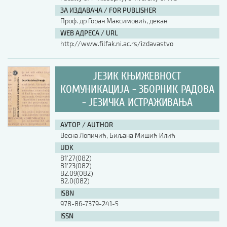
ЗА ИЗДАВАЧА / FOR PUBLISHER
АУТОР / AUTHOR
Проф. др Горан Максимовић, декан
WEB АДРЕСА / URL
http://www.filfak.ni.ac.rs/izdavastvo
UDK
ЈЕЗИК КЊИЖЕВНОСТ
ISBN
КОМУНИКАЦИЈА - ЗБОРНИК РАДОВА
- ЈЕЗИЧКА ИСТРАЖИВАЊА
ISSN
АУТОР / AUTHOR
Весна Лопичић, Биљана Мишић Илић
UDK
COBISS.SR-ID
81'27(082)
81'23(082)
82.09(082)
82.0(082)
DOI
ISBN
978-86-7379-241-5
ISSN
-