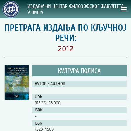
ИЗДАВАЧКИ ЦЕНТАР ФИЛОЗОФСКОГ ФАКУЛТЕТА
У НИШУ
ПРЕТРАГА ИЗДАЊА ПО КЉУЧНОЈ
СВА НАША ИЗДАЊА
РЕЧИ:
ВРСТА ИЗДАЊА:
2012
ГОДИНА ОБЈАВЉИВАЊА:
КУЛТУРА ПОЛИСА
ПРЕГЛЕД
АУТОР / AUTHOR
УПУТСТВА
-
UDK
УПУТСТВА
316.334.56:008
Правилник о издавачкој делатности
ISBN
Упутство ауторима
-
Упутство уредницима
ISSN
Изјава о ауторству
1820-4589
Изјава о лектури