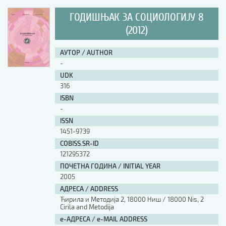
ГОДИШЊАК ЗА СОЦИОЛОГИЈУ 8
(2012)
АУТОР / AUTHOR
-
UDK
316
ISBN
-
ISSN
1451-9739
COBISS.SR-ID
121295372
ПОЧЕТНА ГОДИНА / INITIAL YEAR
2005
АДРЕСА / ADDRESS
Ћирила и Методија 2, 18000 Ниш / 18000 Nis, 2
Cirila and Metodija
е-АДРЕСА / e-MAIL ADDRESS