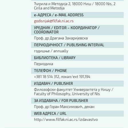
Ћирила и Методија 2, 18000 Ниш / 18000 Nis, 2
Cirila and Metodija
е-АДРЕСА / e-MAIL ADDRESS
godisnjak@filfak.ni.ac.rs
УРЕДНИК / EDITOR – КООРДИНАТОР /
COORDINATOR
Проф. др Драгана Захаријевска
ПЕРИОДИЧНОСТ / PUBLISHING INTERVAL
годишње / annually
БИБЛИОТЕКА / LIBRARY
Периодика
ТЕЛЕФОН / PHONE
+381 18 514 312, локал/ext 191,194
ИЗДАВАЧ / PUBLISHER
Филозофски факултет Универзитета у Нишу /
Faculty of Philosophy, University of Nis
ЗА ИЗДАВАЧА / FOR PUBLISHER
Проф. др Горан Максимовић, декан
WEB АДРЕСА / URL
http://www.filfak.ni.ac.rs/izdavastvo