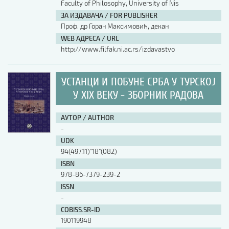
Faculty of Philosophy, University of Nis
ЗА ИЗДАВАЧА / FOR PUBLISHER
Проф. др Горан Максимовић, декан
WEB АДРЕСА / URL
http://www.filfak.ni.ac.rs/izdavastvo
УСТАНЦИ И ПОБУНЕ СРБА У ТУРСКОЈ
У XIX ВЕКУ - ЗБОРНИК РАДОВА
АУТОР / AUTHOR
-
UDK
94(497.11)"18"(082)
ISBN
978-86-7379-239-2
ISSN
-
COBISS.SR-ID
190119948