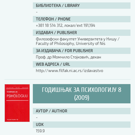
БИБЛИОТЕКА / LIBRARY
-
ТЕЛЕФОН / PHONE
+381 18 514 312, локал/ext 191,194
ИЗДАВАЧ / PUBLISHER
Филозофски факултет Универзитета у Нишу /
Faculty of Philosophy, University of Nis
ЗА ИЗДАВАЧА / FOR PUBLISHER
Проф. др Момчило Стојковић, декан
WEB АДРЕСА / URL
http://www.filfak.ni.ac.rs/izdavastvo
ГОДИШЊАК ЗА ПСИХОЛОГИЈУ 8
(2009)
АУТОР / AUTHOR
-
UDK
159.9