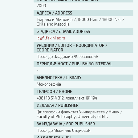
2009
АДРЕСА / ADDRESS
Ћирила и Методија 2, 18000 Ниш / 18000 Nis, 2
Cirila and Metodija
е-АДРЕСА / e-MAIL ADDRESS
ic@filfak.ni.ac.rs
УРЕДНИК / EDITOR – КООРДИНАТОР /
COORDINATOR
Проф. др Владимир Ж. Јовановић
ПЕРИОДИЧНОСТ / PUBLISHING INTERVAL
-
БИБЛИОТЕКА / LIBRARY
Монографија
ТЕЛЕФОН / PHONE
+381 18 514 312, локал/ext 191,194
ИЗДАВАЧ / PUBLISHER
Филозофски факултет Универзитета у Нишу /
Faculty of Philosophy, University of Nis
ЗА ИЗДАВАЧА / FOR PUBLISHER
Проф. др Момчило Стојковић
WEB АДРЕСА / URL