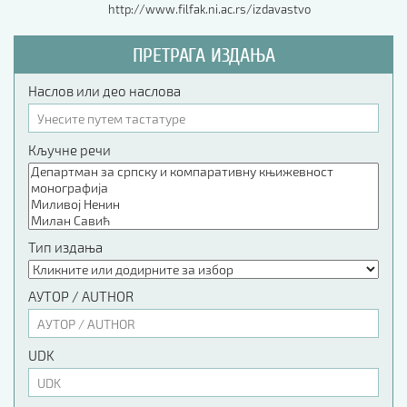
http://www.filfak.ni.ac.rs/izdavastvo
ПРЕТРАГА ИЗДАЊА
Наслов или део наслова
Кључне речи
Тип издања
АУТОР / AUTHOR
UDK