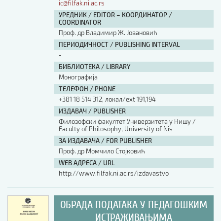
ic@filfak.ni.ac.rs
УРЕДНИК / EDITOR – КООРДИНАТОР /
COORDINATOR
Проф. др Владимир Ж. Јовановић
ПЕРИОДИЧНОСТ / PUBLISHING INTERVAL
-
БИБЛИОТЕКА / LIBRARY
Монографија
ТЕЛЕФОН / PHONE
+381 18 514 312, локал/ext 191,194
ИЗДАВАЧ / PUBLISHER
Филозофски факултет Универзитета у Нишу /
Faculty of Philosophy, University of Nis
ЗА ИЗДАВАЧА / FOR PUBLISHER
Проф. др Момчило Стојковић
WEB АДРЕСА / URL
http://www.filfak.ni.ac.rs/izdavastvo
ОБРАДА ПОДАТАКА У ПЕДАГОШКИМ
ИСТРАЖИВАЊИМА