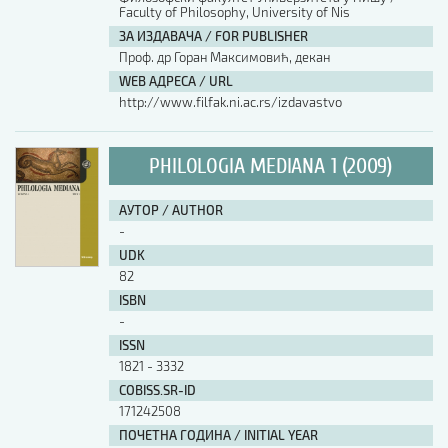
Faculty of Philosophy, University of Nis
ЗА ИЗДАВАЧА / FOR PUBLISHER
Проф. др Горан Максимовић, декан
WEB АДРЕСА / URL
http://www.filfak.ni.ac.rs/izdavastvo
PHILOLOGIA MEDIANA 1 (2009)
АУТОР / AUTHOR
-
UDK
82
ISBN
-
ISSN
1821 - 3332
COBISS.SR-ID
171242508
ПОЧЕТНА ГОДИНА / INITIAL YEAR