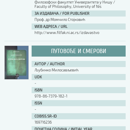
Филозофски факултет Универзитета у Нишу /
Faculty of Philosophy, University of Nis
АУТОР / AUTHOR
ЗА ИЗДАВАЧА / FOR PUBLISHER
Проф. др Момчило Стојковић
WEB АДРЕСА / URL
UDK
http://www.filfak.ni.ac.rs/izdavastvo
ISBN
ПУТОВОЂЕ И СМЕРОВИ
АУТОР / AUTHOR
ISSN
Љубинко Милосављевић
UDK
-
COBISS.SR-ID
ISBN
978-86-7379-182-1
ISSN
DOI
-
COBISS.SR-ID
169716236
ПОЧЕТНА ГОДИНА / INITIAL YEAR