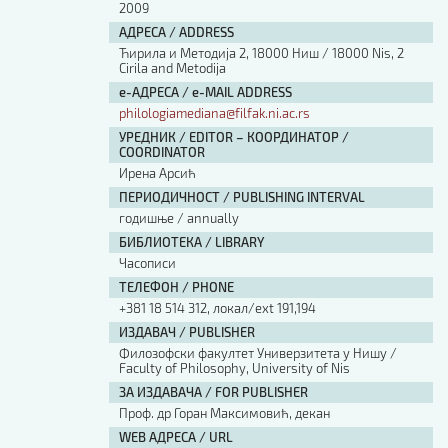
2009
АДРЕСА / ADDRESS
Ћирила и Методија 2, 18000 Ниш / 18000 Nis, 2
Cirila and Metodija
е-АДРЕСА / e-MAIL ADDRESS
philologiamediana@filfak.ni.ac.rs
УРЕДНИК / EDITOR – КООРДИНАТОР /
COORDINATOR
Ирена Арсић
ПЕРИОДИЧНОСТ / PUBLISHING INTERVAL
годишње / annually
БИБЛИОТЕКА / LIBRARY
Часописи
ТЕЛЕФОН / PHONE
+381 18 514 312, локал/ext 191,194
ИЗДАВАЧ / PUBLISHER
Филозофски факултет Универзитета у Нишу /
Faculty of Philosophy, University of Nis
ЗА ИЗДАВАЧА / FOR PUBLISHER
Проф. др Горан Максимовић, декан
WEB АДРЕСА / URL