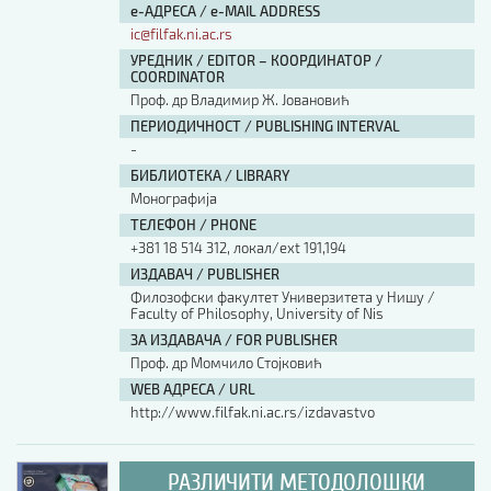
е-АДРЕСА / e-MAIL ADDRESS
ic@filfak.ni.ac.rs
УРЕДНИК / EDITOR – КООРДИНАТОР /
COORDINATOR
Проф. др Владимир Ж. Јовановић
ПЕРИОДИЧНОСТ / PUBLISHING INTERVAL
-
БИБЛИОТЕКА / LIBRARY
Монографија
ТЕЛЕФОН / PHONE
+381 18 514 312, локал/ext 191,194
ИЗДАВАЧ / PUBLISHER
Филозофски факултет Универзитета у Нишу /
Faculty of Philosophy, University of Nis
ЗА ИЗДАВАЧА / FOR PUBLISHER
Проф. др Момчило Стојковић
WEB АДРЕСА / URL
http://www.filfak.ni.ac.rs/izdavastvo
РАЗЛИЧИТИ МЕТОДОЛОШКИ