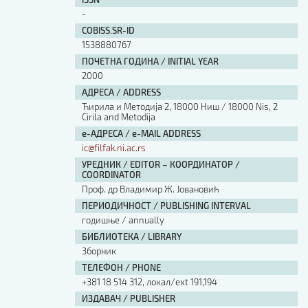
Изјава о коришћењу ауторског дела
-
Упутство за бирање лиценце
COBISS.SR-ID
Уговор са аутором
1538880767
Логотипи
ПОЧЕТНА ГОДИНА / INITIAL YEAR
Шаблон прве стране и импресума [B5, ћир]
2000
Шаблон прве стране и импресума [B5, лат]
АДРЕСА / ADDRESS
Шаблон прве стране и импресума [B5, енг]
Ћирила и Методија 2, 18000 Ниш / 18000 Nis, 2
Cirila and Metodija
Етички кодекс
е-АДРЕСА / e-MAIL ADDRESS
ic@filfak.ni.ac.rs
ПРЕТРАГА ИЗДАЊА
УРЕДНИК / EDITOR – КООРДИНАТОР /
COORDINATOR
Наслов или део наслова
Проф. др Владимир Ж. Јовановић
ПЕРИОДИЧНОСТ / PUBLISHING INTERVAL
годишње / annually
Кључне речи
БИБЛИОТЕКА / LIBRARY
Зборник
ТЕЛЕФОН / PHONE
+381 18 514 312, локал/ext 191,194
Тип издања
ИЗДАВАЧ / PUBLISHER