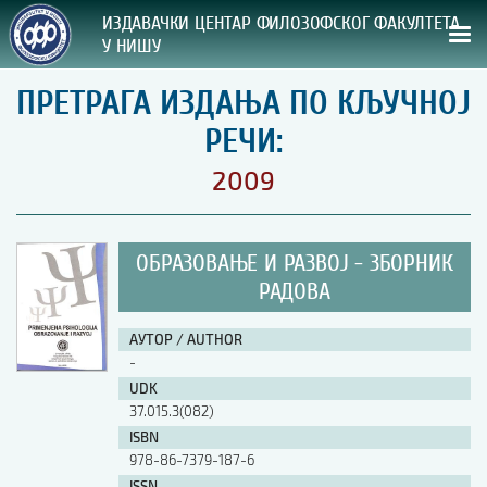
ИЗДАВАЧКИ ЦЕНТАР ФИЛОЗОФСКОГ ФАКУЛТЕТА
У НИШУ
ПРЕТРАГА ИЗДАЊА ПО КЉУЧНОЈ
СВА НАША ИЗДАЊА
РЕЧИ:
ВРСТА ИЗДАЊА:
2009
ГОДИНА ОБЈАВЉИВАЊА:
ОБРАЗОВАЊЕ И РАЗВОЈ - ЗБОРНИК
ПРЕГЛЕД
РАДОВА
УПУТСТВА
АУТОР / AUTHOR
-
УПУТСТВА
UDK
Правилник о издавачкој делатности
37.015.3(082)
Упутство ауторима
ISBN
Упутство уредницима
978-86-7379-187-6
Изјава о ауторству
Изјава о лектури
ISSN