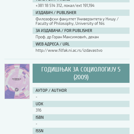
+381 18 514 312, локал/ext 191,194
ИЗДАВАЧ / PUBLISHER
Филозофски факултет Универзитета у Нишу /
Faculty of Philosophy, University of Nis
ЗА ИЗДАВАЧА / FOR PUBLISHER
Проф. др Горан Максимовић, декан
WEB АДРЕСА / URL
http://www.filfak.ni.ac.rs/izdavastvo
ГОДИШЊАК ЗА СОЦИОЛОГИЈУ 5
(2009)
АУТОР / AUTHOR
-
UDK
316
ISBN
-
ISSN