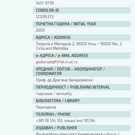
1451-9739
COBISS.SR-ID
121295372
ПОЧЕТНА ГОДИНА / INITIAL YEAR
2005
АДРЕСА / ADDRESS
Ћирила и Методија 2, 18000 Ниш / 18000 Nis, 2
Cirila and Metodija
е-АДРЕСА / e-MAIL ADDRESS
godisnjak@filfak.ni.ac.rs
УРЕДНИК / EDITOR – КООРДИНАТОР /
COORDINATOR
Проф. др Драгана Захаријевска
ПЕРИОДИЧНОСТ / PUBLISHING INTERVAL
годишње / annually
БИБЛИОТЕКА / LIBRARY
Периодика
ТЕЛЕФОН / PHONE
+381 18 514 312, локал/ext 191,194
ИЗДАВАЧ / PUBLISHER
Филозофски факултет Универзитета у Нишу /