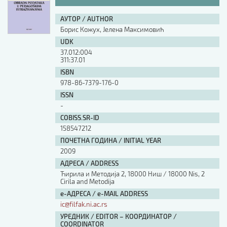
АУТОР / AUTHOR
Борис Кожух, Јелена Максимовић
UDK
37.012:004
311:37.01
ISBN
978-86-7379-176-0
ISSN
-
COBISS.SR-ID
158547212
ПОЧЕТНА ГОДИНА / INITIAL YEAR
2009
АДРЕСА / ADDRESS
Ћирила и Методија 2, 18000 Ниш / 18000 Nis, 2
Cirila and Metodija
е-АДРЕСА / e-MAIL ADDRESS
ic@filfak.ni.ac.rs
УРЕДНИК / EDITOR – КООРДИНАТОР /
COORDINATOR