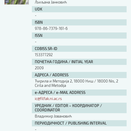
Љиљана Јанковић
UDK
-
ISBN
978-86-7379-161-6
ISSN
-
COBISS.SR-ID
153377292
ПОЧЕТНА ГОДИНА / INITIAL YEAR
2009
АДРЕСА / ADDRESS
Ћирила и Методија 2, 18000 Ниш / 18000 Nis, 2
Cirila and Metodija
е-АДРЕСА / e-MAIL ADDRESS
ic@filfak.ni.ac.rs
УРЕДНИК / EDITOR – КООРДИНАТОР /
COORDINATOR
Владимир Јовановић
ПЕРИОДИЧНОСТ / PUBLISHING INTERVAL
-