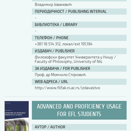
Владимир Јовановић
ПЕРИОДИЧНОСТ / PUBLISHING INTERVAL
-
БИБЛИОТЕКА / LIBRARY
-
ТЕЛЕФОН / PHONE
+381 18 514 312, локал/ext 191,194
ИЗДАВАЧ / PUBLISHER
Филозофски факултет Универзитета у Нишу /
Faculty of Philosophy, University of Nis
ЗА ИЗДАВАЧА / FOR PUBLISHER
Проф. др Момчило Стојковић
WEB АДРЕСА / URL
http://www.filfak.ni.ac.rs/izdavastvo
ADVANCED AND PROFICIENCY USAGE
FOR EFL STUDENTS
АУТОР / AUTHOR