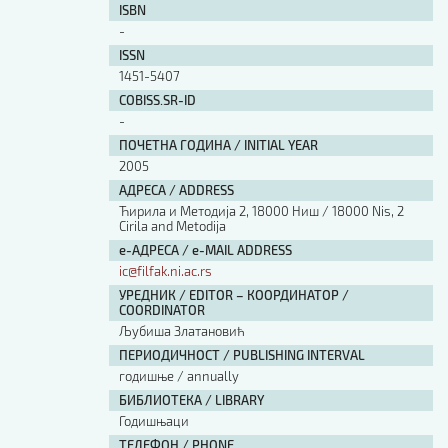
ISBN
-
ISSN
1451-5407
COBISS.SR-ID
-
ПОЧЕТНА ГОДИНА / INITIAL YEAR
2005
АДРЕСА / ADDRESS
Ћирила и Методија 2, 18000 Ниш / 18000 Nis, 2
Cirila and Metodija
е-АДРЕСА / e-MAIL ADDRESS
ic@filfak.ni.ac.rs
УРЕДНИК / EDITOR – КООРДИНАТОР /
COORDINATOR
Љубиша Златановић
ПЕРИОДИЧНОСТ / PUBLISHING INTERVAL
годишње / annually
БИБЛИОТЕКА / LIBRARY
Годишњаци
ТЕЛЕФОН / PHONE