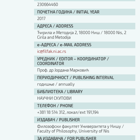
230664460
ПОЧЕТНА ГОДИНА / INITIAL YEAR
2017
АДРЕСА / ADDRESS
Ћирила и Методија 2, 18000 Ниш / 18000 Nis, 2
Cirila and Metodija
е-АДРЕСА / e-MAIL ADDRESS
ic@filfak.ni.ac.rs
УРЕДНИК / EDITOR – КООРДИНАТОР /
COORDINATOR
Проф. др Јордана Марковић
ПЕРИОДИЧНОСТ / PUBLISHING INTERVAL
годишње / annually
БИБЛИОТЕКА / LIBRARY
НАУЧНИ СКУПОВИ
ТЕЛЕФОН / PHONE
+381 18 514 312, локал/ext 191,194
ИЗДАВАЧ / PUBLISHER
Филозофски факултет Универзитета у Нишу /
Faculty of Philosophy, University of Nis
ЗА ИЗДАВАЧА / FOR PUBLISHER