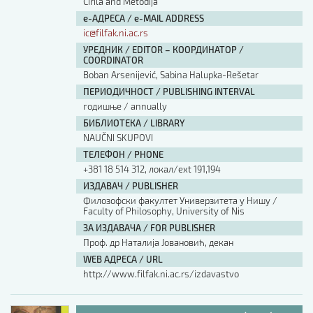
Cirila and Metodija
е-АДРЕСА / e-MAIL ADDRESS
ic@filfak.ni.ac.rs
УРЕДНИК / EDITOR – КООРДИНАТОР /
COORDINATOR
Boban Arsenijević, Sabina Halupka-Rešetar
ПЕРИОДИЧНОСТ / PUBLISHING INTERVAL
годишње / annually
БИБЛИОТЕКА / LIBRARY
NAUČNI SKUPOVI
ТЕЛЕФОН / PHONE
+381 18 514 312, локал/ext 191,194
ИЗДАВАЧ / PUBLISHER
Филозофски факултет Универзитета у Нишу /
Faculty of Philosophy, University of Nis
ЗА ИЗДАВАЧА / FOR PUBLISHER
Проф. др Наталија Јовановић, декан
WEB АДРЕСА / URL
http://www.filfak.ni.ac.rs/izdavastvo