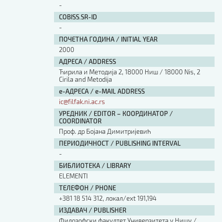
-
COBISS.SR-ID
-
ПОЧЕТНА ГОДИНА / INITIAL YEAR
2000
АДРЕСА / ADDRESS
Ћирила и Методија 2, 18000 Ниш / 18000 Nis, 2
Cirila and Metodija
е-АДРЕСА / e-MAIL ADDRESS
ic@filfak.ni.ac.rs
УРЕДНИК / EDITOR – КООРДИНАТОР /
COORDINATOR
Проф. др Бојана Димитријевић
ПЕРИОДИЧНОСТ / PUBLISHING INTERVAL
-
БИБЛИОТЕКА / LIBRARY
ЕLEMENTI
ТЕЛЕФОН / PHONE
+381 18 514 312, локал/ext 191,194
ИЗДАВАЧ / PUBLISHER
Филозофски факултет Универзитета у Нишу /