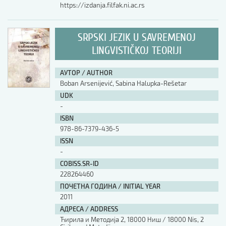
https://izdanja.filfak.ni.ac.rs
SRPSKI JEZIK U SAVREMENOJ
LINGVISTIČKOJ TEORIJI
АУТОР / AUTHOR
Boban Arsenijević, Sabina Halupka-Rešetar
UDK
-
ISBN
978-86-7379-436-5
ISSN
-
COBISS.SR-ID
228264460
ПОЧЕТНА ГОДИНА / INITIAL YEAR
2011
АДРЕСА / ADDRESS
Ћирила и Методија 2, 18000 Ниш / 18000 Nis, 2