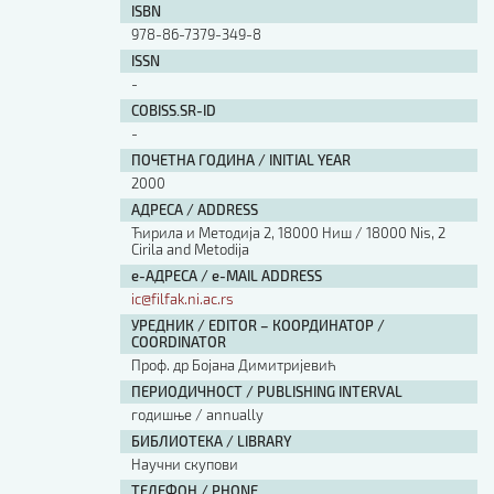
ISBN
978-86-7379-349-8
ISSN
-
COBISS.SR-ID
-
ПОЧЕТНА ГОДИНА / INITIAL YEAR
2000
АДРЕСА / ADDRESS
Ћирила и Методија 2, 18000 Ниш / 18000 Nis, 2
Cirila and Metodija
е-АДРЕСА / e-MAIL ADDRESS
ic@filfak.ni.ac.rs
УРЕДНИК / EDITOR – КООРДИНАТОР /
COORDINATOR
Проф. др Бојана Димитријевић
ПЕРИОДИЧНОСТ / PUBLISHING INTERVAL
годишње / annually
БИБЛИОТЕКА / LIBRARY
Научни скупови
ТЕЛЕФОН / PHONE