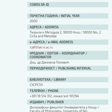
Изјава о коришћењу ауторског дела
COBISS.SR-ID
Упутство за бирање лиценце
-
Уговор са аутором
ПОЧЕТНА ГОДИНА / INITIAL YEAR
Логотипи
2000
Шаблон прве стране и импресума [B5, ћир]
АДРЕСА / ADDRESS
Шаблон прве стране и импресума [B5, лат]
Ћирила и Методија 2, 18000 Ниш / 18000 Nis, 2
Шаблон прве стране и импресума [B5, енг]
Cirila and Metodija
е-АДРЕСА / e-MAIL ADDRESS
Етички кодекс
ic@filfak.ni.ac.rs
УРЕДНИК / EDITOR – КООРДИНАТОР /
ПРЕТРАГА ИЗДАЊА
COORDINATOR
Доц. др Данијела Поповић
Наслов или део наслова
ПЕРИОДИЧНОСТ / PUBLISHING INTERVAL
-
БИБЛИОТЕКА / LIBRARY
Кључне речи
СУСРЕТИ
ТЕЛЕФОН / PHONE
+381 18 514 312, локал/ext 191,194
ИЗДАВАЧ / PUBLISHER
Филозофски факултет Универзитета у Нишу /
Тип издања
Faculty of Philosophy, University of Nis