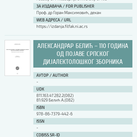
ЗА ИЗДАВАЧА / FOR PUBLISHER
АУТОР / AUTHOR
Проф. др Горан Максимовић, декан
WEB АДРЕСА / URL
https://izdanja.filfak.ni.ac.rs
UDK
АЛЕКСАНДРАР БЕЛИЋ – 110 ГОДИНА
ISBN
ОД ПОЈАВЕ СРПСКОГ
ДИЈАЛЕКТОЛОШКОГ ЗБОРНИКА
ISSN
АУТОР / AUTHOR
-
UDK
COBISS.SR-ID
811.163.41'282.2(082)
81:929 Белић А.(082)
ISBN
DOI
978-86-7379-442-6
ISSN
-
COBISS.SR-ID