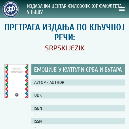
ИЗДАВАЧКИ ЦЕНТАР ФИЛОЗОФСКОГ ФАКУЛТЕТА
У НИШУ
ПРЕТРАГА ИЗДАЊА ПО КЉУЧНОЈ
СВА НАША ИЗДАЊА
РЕЧИ:
ВРСТА ИЗДАЊА:
SRPSKI JEZIK
ГОДИНА ОБЈАВЉИВАЊА:
ЕМОЦИЈЕ У КУЛТУРИ СРБА И БУГАРА
ПРЕГЛЕД
АУТОР / AUTHOR
УПУТСТВА
-
UDK
УПУТСТВА
-
Правилник о издавачкој делатности
ISBN
Упутство ауторима
-
Упутство уредницима
ISSN
Изјава о ауторству
-
Изјава о лектури