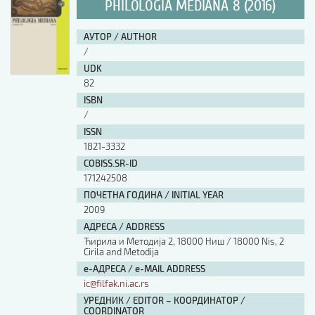
PHILOLOGIA MEDIANA 8 (2016)
АУТОР / AUTHOR
/
UDK
82
ISBN
/
ISSN
1821-3332
COBISS.SR-ID
171242508
ПОЧЕТНА ГОДИНА / INITIAL YEAR
2009
АДРЕСА / ADDRESS
Ћирила и Методија 2, 18000 Ниш / 18000 Nis, 2
Cirila and Metodija
е-АДРЕСА / e-MAIL ADDRESS
ic@filfak.ni.ac.rs
УРЕДНИК / EDITOR – КООРДИНАТОР /
COORDINATOR