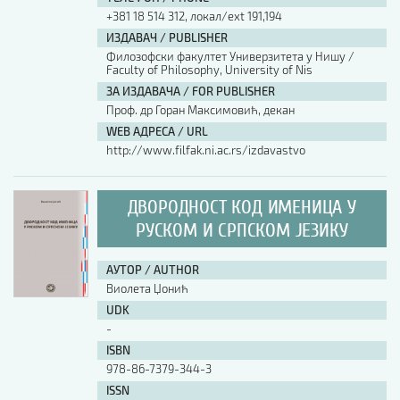
+381 18 514 312, локал/ext 191,194
ИЗДАВАЧ / PUBLISHER
Филозофски факултет Универзитета у Нишу /
Faculty of Philosophy, University of Nis
ЗА ИЗДАВАЧА / FOR PUBLISHER
Проф. др Горан Максимовић, декан
WEB АДРЕСА / URL
http://www.filfak.ni.ac.rs/izdavastvo
ДВОРОДНОСТ КОД ИМЕНИЦА У
РУСКОМ И СРПСКОМ ЈЕЗИКУ
АУТОР / AUTHOR
Виолета Џонић
UDK
-
ISBN
978-86-7379-344-3
ISSN