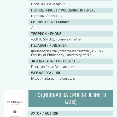
Проф. др Ирена Арсић
ПЕРИОДИЧНОСТ / PUBLISHING INTERVAL
годишње / annually
БИБЛИОТЕКА / LIBRARY
/
ТЕЛЕФОН / PHONE
+381 18 514 312, локал/ext 191,194
ИЗДАВАЧ / PUBLISHER
Филозофски факултет Универзитета у Нишу /
Faculty of Philosophy, University of Nis
ЗА ИЗДАВАЧА / FOR PUBLISHER
Проф. др Горан Максимовић
WEB АДРЕСА / URL
https://izdanja.filfak.ni.ac.rs
ГОДИШЊАК ЗА СРПСКИ ЈЕЗИК 13
(2013)
АУТОР / AUTHOR