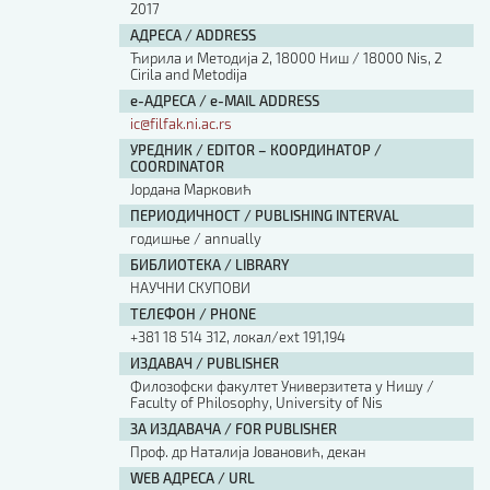
2017
АДРЕСА / ADDRESS
Ћирила и Методија 2, 18000 Ниш / 18000 Nis, 2
Cirila and Metodija
е-АДРЕСА / e-MAIL ADDRESS
ic@filfak.ni.ac.rs
УРЕДНИК / EDITOR – КООРДИНАТОР /
COORDINATOR
Јордана Марковић
ПЕРИОДИЧНОСТ / PUBLISHING INTERVAL
годишње / annually
БИБЛИОТЕКА / LIBRARY
НАУЧНИ СКУПОВИ
ТЕЛЕФОН / PHONE
+381 18 514 312, локал/ext 191,194
ИЗДАВАЧ / PUBLISHER
Филозофски факултет Универзитета у Нишу /
Faculty of Philosophy, University of Nis
ЗА ИЗДАВАЧА / FOR PUBLISHER
Проф. др Наталија Јовановић, декан
WEB АДРЕСА / URL