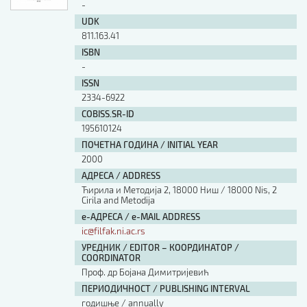
-
UDK
811.163.41
ISBN
-
ISSN
2334-6922
COBISS.SR-ID
195610124
ПОЧЕТНА ГОДИНА / INITIAL YEAR
2000
АДРЕСА / ADDRESS
Ћирила и Методија 2, 18000 Ниш / 18000 Nis, 2
Cirila and Metodija
е-АДРЕСА / e-MAIL ADDRESS
ic@filfak.ni.ac.rs
УРЕДНИК / EDITOR – КООРДИНАТОР /
COORDINATOR
Проф. др Бојана Димитријевић
ПЕРИОДИЧНОСТ / PUBLISHING INTERVAL
годишње / annually