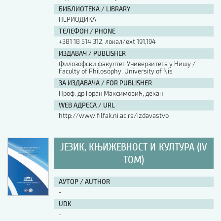
БИБЛИОТЕКА / LIBRARY
ПЕРИОДИКА
ТЕЛЕФОН / PHONE
+381 18 514 312, локал/ext 191,194
ИЗДАВАЧ / PUBLISHER
Филозофски факултет Универзитета у Нишу /
Faculty of Philosophy, University of Nis
ЗА ИЗДАВАЧА / FOR PUBLISHER
Проф. др Горан Максимовић, декан
WEB АДРЕСА / URL
http://www.filfak.ni.ac.rs/izdavastvo
ЈЕЗИК, КЊИЖЕВНОСТ И КУЛТУРА (IV
ТОМ)
АУТОР / AUTHOR
-
UDK
-