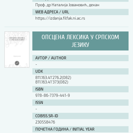
Проф. др Наталија Јовановић, декан
WEB АДРЕСА / URL
https://izdanja.filfak.ni.ac.rs
ОПСЦЕНА ЛЕКСИКА У СРПСКОМ
ЈЕЗИКУ
АУТОР / AUTHOR
-
UDK
811.163.41’276.2(082)
811.163.41’373(082)
ISBN
978-86-7379-441-9
ISSN
-
COBISS.SR-ID
230558476
ПОЧЕТНА ГОДИНА / INITIAL YEAR