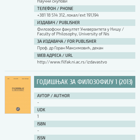
Научни скупови
ТЕЛЕФОН / PHONE
АУТОР / AUTHOR
+381 18 514 312, локал/ext 191,194
ИЗДАВАЧ / PUBLISHER
Филозофски факултет Универзитета у Нишу /
UDK
Faculty of Philosophy, University of Nis
ЗА ИЗДАВАЧА / FOR PUBLISHER
Проф. др Горан Максимовић, декан
ISBN
WEB АДРЕСА / URL
http://www.filfak.ni.ac.rs/izdavastvo
ISSN
ГОДИШЊАК ЗА ФИЛОЗОФИЈУ 1 (2013)
COBISS.SR-ID
АУТОР / AUTHOR
-
UDK
DOI
1
ISBN
-
ISSN