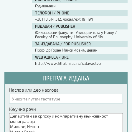
Годишњаци
ТЕЛЕФОН / PHONE
+381 18 514 312, локал/ext 191,194
ИЗДАВАЧ / PUBLISHER
Филозофски факултет Универзитета у Нишу /
Faculty of Philosophy, University of Nis
ЗА ИЗДАВАЧА / FOR PUBLISHER
Проф. др Горан Максимовић, декан
WEB АДРЕСА / URL
http://www.filfak.ni.ac.rs/izdavastvo
ПРЕТРАГА ИЗДАЊА
Наслов или део наслова
Кључне речи