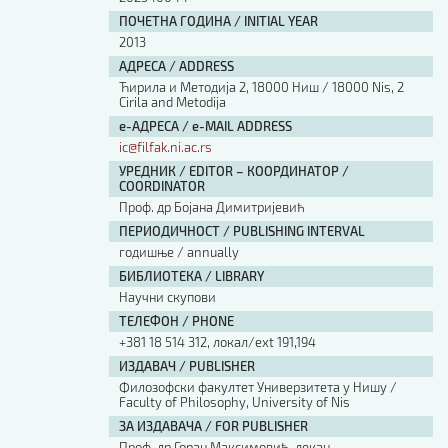
ПОЧЕТНА ГОДИНА / INITIAL YEAR
2013
АДРЕСА / ADDRESS
Ћирила и Методија 2, 18000 Ниш / 18000 Nis, 2
Cirila and Metodija
е-АДРЕСА / e-MAIL ADDRESS
ic@filfak.ni.ac.rs
УРЕДНИК / EDITOR – КООРДИНАТОР /
COORDINATOR
Проф. др Бојана Димитријевић
ПЕРИОДИЧНОСТ / PUBLISHING INTERVAL
годишње / annually
БИБЛИОТЕКА / LIBRARY
Научни скупови
ТЕЛЕФОН / PHONE
+381 18 514 312, локал/ext 191,194
ИЗДАВАЧ / PUBLISHER
Филозофски факултет Универзитета у Нишу /
Faculty of Philosophy, University of Nis
ЗА ИЗДАВАЧА / FOR PUBLISHER
Проф. др Горан Максимовић, декан