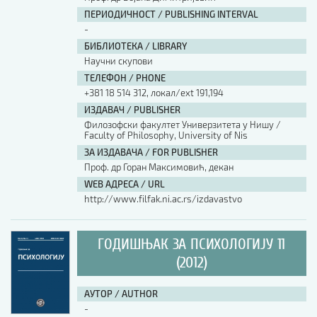
ПЕРИОДИЧНОСТ / PUBLISHING INTERVAL
-
БИБЛИОТЕКА / LIBRARY
Научни скупови
ТЕЛЕФОН / PHONE
+381 18 514 312, локал/ext 191,194
ИЗДАВАЧ / PUBLISHER
Филозофски факултет Универзитета у Нишу /
Faculty of Philosophy, University of Nis
ЗА ИЗДАВАЧА / FOR PUBLISHER
Проф. др Горан Максимовић, декан
WEB АДРЕСА / URL
http://www.filfak.ni.ac.rs/izdavastvo
ГОДИШЊАК ЗА ПСИХОЛОГИЈУ 11
(2012)
АУТОР / AUTHOR
-