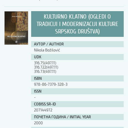
KULTURNO KLATNO (OGLEDI O
TRADICIJI I MODERNIZACIJI KULTURE
SRPSKOG DRUŠTVA)
АУТОР / AUTHOR
Nikola Božilović
UDK
316.75(497.11)
316.722(497.11)
316.73(497.11)
ISBN
978-86-7379-328-3
ISSN
-
COBISS.SR-ID
207144972
ПОЧЕТНА ГОДИНА / INITIAL YEAR
2000