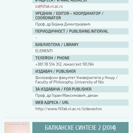
е-АДРЕСА / e-MAIL ADDRESS
ic@filfak.ni.ac.rs
УРЕДНИК / EDITOR – КООРДИНАТОР /
COORDINATOR
Проф. др Бојана Димитријевић
ПЕРИОДИЧНОСТ / PUBLISHING INTERVAL
-
БИБЛИОТЕКА / LIBRARY
ELEMENTI
ТЕЛЕФОН / PHONE
+381 18 514 312, локал/ext 191,194
ИЗДАВАЧ / PUBLISHER
Филозофски факултет Универзитета у Нишу /
Faculty of Philosophy, University of Nis
ЗА ИЗДАВАЧА / FOR PUBLISHER
Проф. др Горан Максимовић, декан
WEB АДРЕСА / URL
http://www.filfak.ni.ac.rs/izdavastvo
БАЛКАНСКЕ СИНТЕЗЕ 2 (2014)