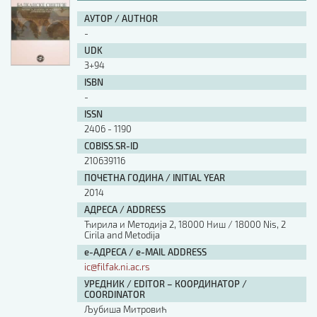
АУТОР / AUTHOR
-
UDK
3+94
ISBN
-
ISSN
2406 - 1190
COBISS.SR-ID
210639116
ПОЧЕТНА ГОДИНА / INITIAL YEAR
2014
АДРЕСА / ADDRESS
Ћирила и Методија 2, 18000 Ниш / 18000 Nis, 2
Cirila and Metodija
е-АДРЕСА / e-MAIL ADDRESS
ic@filfak.ni.ac.rs
УРЕДНИК / EDITOR – КООРДИНАТОР /
COORDINATOR
Љубиша Митровић