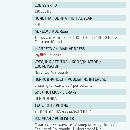
Изјава о коришћењу ауторског дела
COBISS.SR-ID
Упутство за бирање лиценце
210639116
Уговор са аутором
ПОЧЕТНА ГОДИНА / INITIAL YEAR
Логотипи
2014
Шаблон прве стране и импресума [B5, ћир]
АДРЕСА / ADDRESS
Шаблон прве стране и импресума [B5, лат]
Ћирила и Методија 2, 18000 Ниш / 18000 Nis, 2
Шаблон прве стране и импресума [B5, енг]
Cirila and Metodija
е-АДРЕСА / e-MAIL ADDRESS
Етички кодекс
ic@filfak.ni.ac.rs
УРЕДНИК / EDITOR – КООРДИНАТОР /
ПРЕТРАГА ИЗДАЊА
COORDINATOR
Љубиша Митровић
Наслов или део наслова
ПЕРИОДИЧНОСТ / PUBLISHING INTERVAL
више пута годишње / periodically
БИБЛИОТЕКА / LIBRARY
Кључне речи
ПЕРИОДИКА
ТЕЛЕФОН / PHONE
+381 18 514 312, локал/ext 191,194
ИЗДАВАЧ / PUBLISHER
Филозофски факултет Универзитета у Нишу /
Тип издања
Faculty of Philosophy, University of Nis