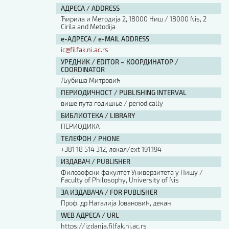
АДРЕСА / ADDRESS
Ћирила и Методија 2, 18000 Ниш / 18000 Nis, 2
Cirila and Metodija
е-АДРЕСА / e-MAIL ADDRESS
ic@filfak.ni.ac.rs
УРЕДНИК / EDITOR – КООРДИНАТОР /
COORDINATOR
Љубиша Митровић
ПЕРИОДИЧНОСТ / PUBLISHING INTERVAL
више пута годишње / periodically
БИБЛИОТЕКА / LIBRARY
ПЕРИОДИКА
ТЕЛЕФОН / PHONE
+381 18 514 312, локал/ext 191,194
ИЗДАВАЧ / PUBLISHER
Филозофски факултет Универзитета у Нишу /
Faculty of Philosophy, University of Nis
ЗА ИЗДАВАЧА / FOR PUBLISHER
Проф. др Наталија Јовановић, декан
WEB АДРЕСА / URL
https://izdanja.filfak.ni.ac.rs