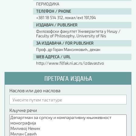
ПЕРИОДИКА
ТЕЛЕФОН / PHONE
+381 18 514 312, локал/ext 191,194
ИЗДАВАЧ / PUBLISHER
Филозофски факултет Универзитета у Нишу /
Faculty of Philosophy, University of Nis
ЗА ИЗДАВАЧА / FOR PUBLISHER
Проф. др Горан Максимовић, декан
WEB АДРЕСА / URL
http://www.filfak.ni.ac.rs/izdavastvo
ПРЕТРАГА ИЗДАЊА
Наслов или део наслова
Кључне речи