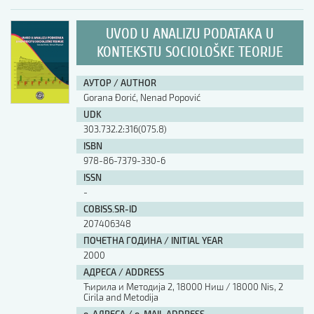
UVOD U ANALIZU PODATAKA U
KONTEKSTU SOCIOLOŠKE TEORIJE
АУТОР / AUTHOR
Gorana Đorić, Nenad Popović
UDK
303.732.2:316(075.8)
ISBN
978-86-7379-330-6
ISSN
-
COBISS.SR-ID
207406348
ПОЧЕТНА ГОДИНА / INITIAL YEAR
2000
АДРЕСА / ADDRESS
Ћирила и Методија 2, 18000 Ниш / 18000 Nis, 2
Cirila and Metodija