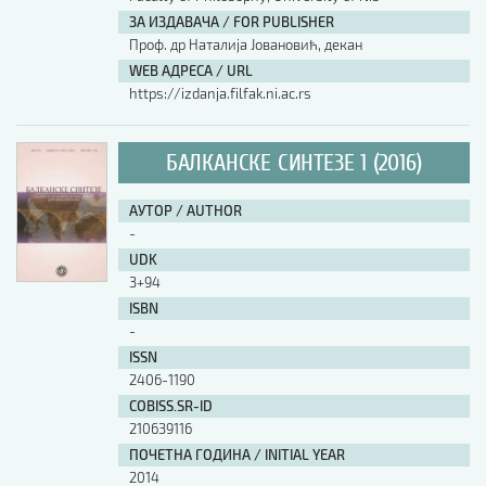
ЗА ИЗДАВАЧА / FOR PUBLISHER
АУТОР / AUTHOR
Проф. др Наталија Јовановић, декан
WEB АДРЕСА / URL
https://izdanja.filfak.ni.ac.rs
UDK
БАЛКАНСКЕ СИНТЕЗЕ 1 (2016)
ISBN
АУТОР / AUTHOR
-
ISSN
UDK
3+94
ISBN
COBISS.SR-ID
-
ISSN
2406-1190
DOI
COBISS.SR-ID
210639116
ПОЧЕТНА ГОДИНА / INITIAL YEAR
2014