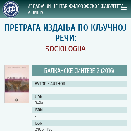
ИЗДАВАЧКИ ЦЕНТАР ФИЛОЗОФСКОГ ФАКУЛТЕТА
У НИШУ
ПРЕТРАГА ИЗДАЊА ПО КЉУЧНОЈ
СВА НАША ИЗДАЊА
РЕЧИ:
ВРСТА ИЗДАЊА:
SOCIOLOGIJA
ГОДИНА ОБЈАВЉИВАЊА:
БАЛКАНСКЕ СИНТЕЗЕ 2 (2016)
ПРЕГЛЕД
АУТОР / AUTHOR
УПУТСТВА
-
UDK
УПУТСТВА
3+94
Правилник о издавачкој делатности
ISBN
Упутство ауторима
-
Упутство уредницима
ISSN
Изјава о ауторству
2406-1190
Изјава о лектури