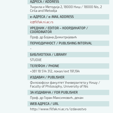
АДРЕСА / ADDRESS
Ћирила и Методија 2, 18000 Ниш / 18000 Nis, 2
Cirila and Metodija
е-АДРЕСА / e-MAIL ADDRESS
ic@filfak.ni.ac.rs
УРЕДНИК / EDITOR – КООРДИНАТОР /
COORDINATOR
Проф. др Бојана Димитријевић
ПЕРИОДИЧНОСТ / PUBLISHING INTERVAL
-
БИБЛИОТЕКА / LIBRARY
STUDIJE
ТЕЛЕФОН / PHONE
+381 18 514 312, локал/ext 191,194
ИЗДАВАЧ / PUBLISHER
Филозофски факултет Универзитета у Нишу /
Faculty of Philosophy, University of Nis
ЗА ИЗДАВАЧА / FOR PUBLISHER
Проф. др Горан Максимовић, декан
WEB АДРЕСА / URL
http://www.filfak.ni.ac.rs/izdavastvo