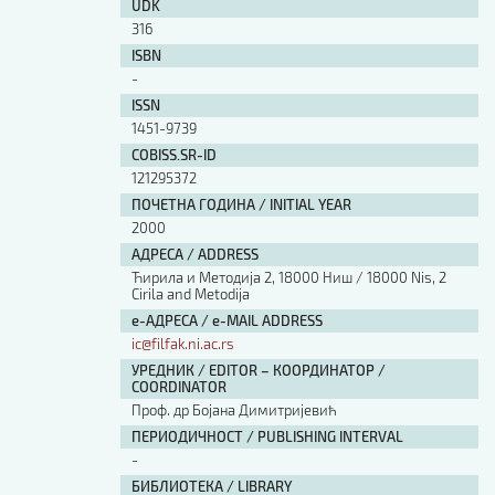
UDK
316
ISBN
-
ISSN
1451-9739
COBISS.SR-ID
121295372
ПОЧЕТНА ГОДИНА / INITIAL YEAR
2000
АДРЕСА / ADDRESS
Ћирила и Методија 2, 18000 Ниш / 18000 Nis, 2
Cirila and Metodija
е-АДРЕСА / e-MAIL ADDRESS
ic@filfak.ni.ac.rs
УРЕДНИК / EDITOR – КООРДИНАТОР /
COORDINATOR
Проф. др Бојана Димитријевић
ПЕРИОДИЧНОСТ / PUBLISHING INTERVAL
-
БИБЛИОТЕКА / LIBRARY