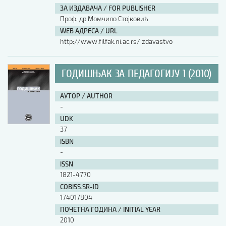
ЗА ИЗДАВАЧА / FOR PUBLISHER
Проф. др Момчило Стојковић
WEB АДРЕСА / URL
http://www.filfak.ni.ac.rs/izdavastvo
ГОДИШЊАК ЗА ПЕДАГОГИЈУ 1 (2010)
АУТОР / AUTHOR
-
UDK
37
ISBN
-
ISSN
1821-4770
COBISS.SR-ID
174017804
ПОЧЕТНА ГОДИНА / INITIAL YEAR
2010