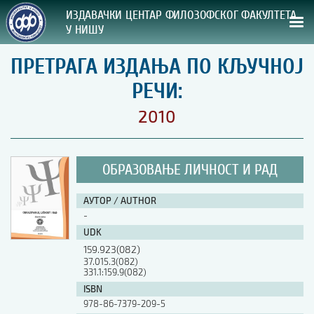
ИЗДАВАЧКИ ЦЕНТАР ФИЛОЗОФСКОГ ФАКУЛТЕТА
У НИШУ
ПРЕТРАГА ИЗДАЊА ПО КЉУЧНОЈ
СВА НАША ИЗДАЊА
РЕЧИ:
ВРСТА ИЗДАЊА:
2010
ГОДИНА ОБЈАВЉИВАЊА:
ОБРАЗОВАЊЕ ЛИЧНОСТ И РАД
ПРЕГЛЕД
АУТОР / AUTHOR
УПУТСТВА
-
UDK
УПУТСТВА
159.923(082)
Правилник о издавачкој делатности
37.015.3(082)
331.1:159.9(082)
Упутство ауторима
Упутство уредницима
ISBN
Изјава о ауторству
978-86-7379-209-5
Изјава о лектури