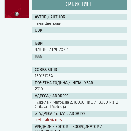
СРБИСТИКЕ
АУТОР / AUTHOR
Тања Цветковић
UDK
-
ISBN
978-86-7379-207-1
ISSN
-
COBISS.SR-ID
180131084
ПОЧЕТНА ГОДИНА / INITIAL YEAR
2010
АДРЕСА / ADDRESS
Ћирила и Методија 2, 18000 Ниш / 18000 Nis, 2
Cirila and Metodija
е-АДРЕСА / e-MAIL ADDRESS
ic@filfak.ni.ac.rs
УРЕДНИК / EDITOR – КООРДИНАТОР /