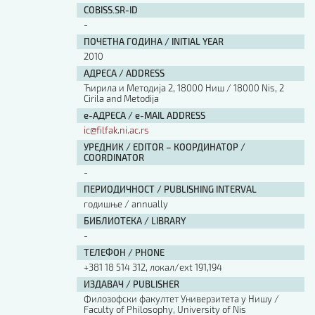
COBISS.SR-ID
-
ПОЧЕТНА ГОДИНА / INITIAL YEAR
2010
АДРЕСА / ADDRESS
Ћирила и Методија 2, 18000 Ниш / 18000 Nis, 2
Cirila and Metodija
е-АДРЕСА / e-MAIL ADDRESS
ic@filfak.ni.ac.rs
УРЕДНИК / EDITOR – КООРДИНАТОР /
COORDINATOR
-
ПЕРИОДИЧНОСТ / PUBLISHING INTERVAL
годишње / annually
БИБЛИОТЕКА / LIBRARY
-
ТЕЛЕФОН / PHONE
+381 18 514 312, локал/ext 191,194
ИЗДАВАЧ / PUBLISHER
Филозофски факултет Универзитета у Нишу /
Faculty of Philosophy, University of Nis