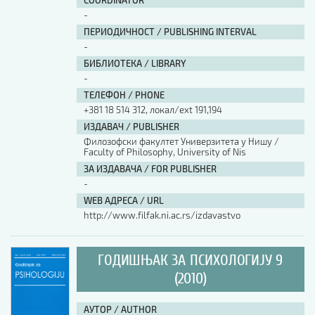
COORDINATOR
-
ПЕРИОДИЧНОСТ / PUBLISHING INTERVAL
-
БИБЛИОТЕКА / LIBRARY
-
ТЕЛЕФОН / PHONE
+381 18 514 312, локал/ext 191,194
ИЗДАВАЧ / PUBLISHER
Филозофски факултет Универзитета у Нишу /
Faculty of Philosophy, University of Nis
ЗА ИЗДАВАЧА / FOR PUBLISHER
-
WEB АДРЕСА / URL
http://www.filfak.ni.ac.rs/izdavastvo
ГОДИШЊАК ЗА ПСИХОЛОГИЈУ 9
(2010)
АУТОР / AUTHOR