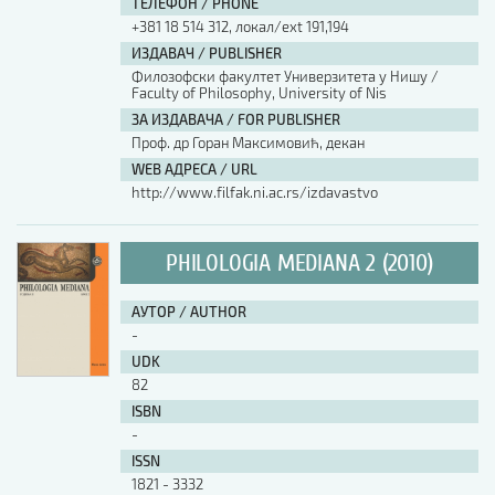
ТЕЛЕФОН / PHONE
+381 18 514 312, локал/ext 191,194
ИЗДАВАЧ / PUBLISHER
Филозофски факултет Универзитета у Нишу /
Faculty of Philosophy, University of Nis
ЗА ИЗДАВАЧА / FOR PUBLISHER
Проф. др Горан Максимовић, декан
WEB АДРЕСА / URL
http://www.filfak.ni.ac.rs/izdavastvo
PHILOLOGIA MEDIANA 2 (2010)
АУТОР / AUTHOR
-
UDK
82
ISBN
-
ISSN
1821 - 3332