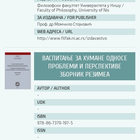
Филозофски факултет Универзитета у Нишу /
Faculty of Philosophy, University of Nis
АУТОР / AUTHOR
ЗА ИЗДАВАЧА / FOR PUBLISHER
Проф. др Момчило Стојковић
WEB АДРЕСА / URL
UDK
http://www.filfak.ni.ac.rs/izdavastvo
ISBN
ВАСПИТАЊЕ ЗА ХУМАНЕ ОДНОСЕ
ПРОБЛЕМИ И ПЕРСПЕКТИВЕ
ЗБОРНИК РЕЗИМЕА
ISSN
АУТОР / AUTHOR
COBISS.SR-ID
-
UDK
-
DOI
ISBN
978-86-7379-197-5
ISSN
-