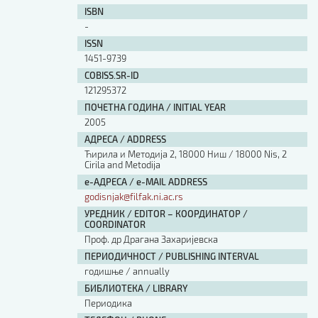
ISBN
-
ISSN
1451-9739
COBISS.SR-ID
121295372
ПОЧЕТНА ГОДИНА / INITIAL YEAR
2005
АДРЕСА / ADDRESS
Ћирила и Методија 2, 18000 Ниш / 18000 Nis, 2
Cirila and Metodija
е-АДРЕСА / e-MAIL ADDRESS
godisnjak@filfak.ni.ac.rs
УРЕДНИК / EDITOR – КООРДИНАТОР /
COORDINATOR
Проф. др Драгана Захаријевска
ПЕРИОДИЧНОСТ / PUBLISHING INTERVAL
годишње / annually
БИБЛИОТЕКА / LIBRARY
Периодика