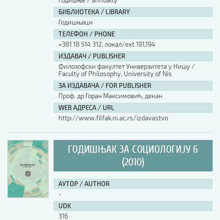
годишње / annually
БИБЛИОТЕКА / LIBRARY
Годишњаци
ТЕЛЕФОН / PHONE
+381 18 514 312, локал/ext 191,194
ИЗДАВАЧ / PUBLISHER
Филозофски факултет Универзитета у Нишу /
Faculty of Philosophy, University of Nis
ЗА ИЗДАВАЧА / FOR PUBLISHER
Проф. др Горан Максимовић, декан
WEB АДРЕСА / URL
http://www.filfak.ni.ac.rs/izdavastvo
ГОДИШЊАК ЗА СОЦИОЛОГИЈУ 6
(2010)
АУТОР / AUTHOR
-
UDK
316