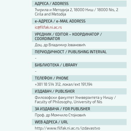
АДРЕСА / ADDRESS
Ћирила и Методија 2, 18000 Ниш / 18000 Nis, 2
Cirila and Metodija
е-АДРЕСА / e-MAIL ADDRESS
ic@filfak.ni.ac.rs
УРЕДНИК / EDITOR – КООРДИНАТОР /
COORDINATOR
Доц. др Владимир Јовановић
ПЕРИОДИЧНОСТ / PUBLISHING INTERVAL
-
БИБЛИОТЕКА / LIBRARY
-
ТЕЛЕФОН / PHONE
+381 18 514 312, локал/ext 191,194
ИЗДАВАЧ / PUBLISHER
Филозофски факултет Универзитета у Нишу /
Faculty of Philosophy, University of Nis
ЗА ИЗДАВАЧА / FOR PUBLISHER
Проф. др Момчило Стојковић
WEB АДРЕСА / URL
http://www.filfak.ni.ac.rs/izdavastvo