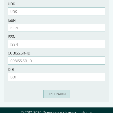
UDK
ISBN
ISSN
COBISS.SR-ID
DOI
© 2017-2026. Филозофски факултет у Нишу