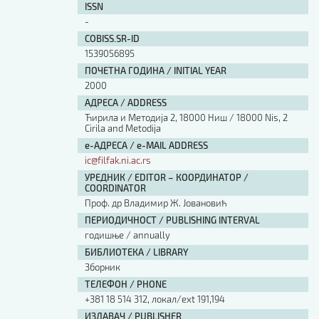
ISSN
Изјава о коришћењу ауторског дела
-
Упутство за бирање лиценце
Уговор са аутором
COBISS.SR-ID
1539056895
Логотипи
ПОЧЕТНА ГОДИНА / INITIAL YEAR
Шаблон прве стране и импресума [B5, ћир]
2000
Шаблон прве стране и импресума [B5, лат]
Шаблон прве стране и импресума [B5, енг]
АДРЕСА / ADDRESS
Ћирила и Методија 2, 18000 Ниш / 18000 Nis, 2
Етички кодекс
Cirila and Metodija
е-АДРЕСА / e-MAIL ADDRESS
ПРЕТРАГА ИЗДАЊА
ic@filfak.ni.ac.rs
УРЕДНИК / EDITOR – КООРДИНАТОР /
Наслов или део наслова
COORDINATOR
Проф. др Владимир Ж. Јовановић
ПЕРИОДИЧНОСТ / PUBLISHING INTERVAL
Кључне речи
годишње / annually
БИБЛИОТЕКА / LIBRARY
Зборник
ТЕЛЕФОН / PHONE
+381 18 514 312, локал/ext 191,194
Тип издања
ИЗДАВАЧ / PUBLISHER