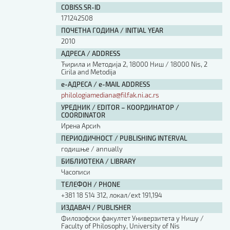
COBISS.SR-ID
171242508
ПОЧЕТНА ГОДИНА / INITIAL YEAR
2010
АДРЕСА / ADDRESS
Ћирила и Методија 2, 18000 Ниш / 18000 Nis, 2
Cirila and Metodija
е-АДРЕСА / e-MAIL ADDRESS
philologiamediana@filfak.ni.ac.rs
УРЕДНИК / EDITOR – КООРДИНАТОР /
COORDINATOR
Ирена Арсић
ПЕРИОДИЧНОСТ / PUBLISHING INTERVAL
годишње / annually
БИБЛИОТЕКА / LIBRARY
Часописи
ТЕЛЕФОН / PHONE
+381 18 514 312, локал/ext 191,194
ИЗДАВАЧ / PUBLISHER
Филозофски факултет Универзитета у Нишу /
Faculty of Philosophy, University of Nis