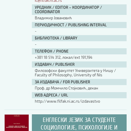
ic@filfak.ni.ac.rs
УРЕДНИК / EDITOR – КООРДИНАТОР /
COORDINATOR
Владимир Јовановић
ПЕРИОДИЧНОСТ / PUBLISHING INTERVAL
-
БИБЛИОТЕКА / LIBRARY
-
ТЕЛЕФОН / PHONE
+381 18 514 312, локал/ext 191,194
ИЗДАВАЧ / PUBLISHER
Филозофски факултет Универзитета у Нишу /
Faculty of Philosophy, University of Nis
ЗА ИЗДАВАЧА / FOR PUBLISHER
Проф. др Момчило Стојковић, декан
WEB АДРЕСА / URL
http://www.filfak.ni.ac.rs/izdavastvo
ЕНГЛЕСКИ ЈЕЗИК ЗА СТУДЕНТЕ
СОЦИОЛОГИЈЕ, ПСИХОЛОГИЈЕ И