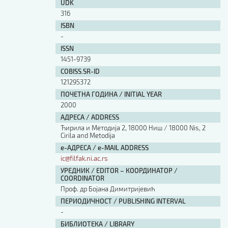
UDK
316
ISBN
-
ISSN
1451-9739
COBISS.SR-ID
121295372
ПОЧЕТНА ГОДИНА / INITIAL YEAR
2000
АДРЕСА / ADDRESS
Ћирила и Методија 2, 18000 Ниш / 18000 Nis, 2
Cirila and Metodija
е-АДРЕСА / e-MAIL ADDRESS
ic@filfak.ni.ac.rs
УРЕДНИК / EDITOR – КООРДИНАТОР /
COORDINATOR
Проф. др Бојана Димитријевић
ПЕРИОДИЧНОСТ / PUBLISHING INTERVAL
-
БИБЛИОТЕКА / LIBRARY