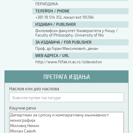
ПЕРИОДИКА
ТЕЛЕФОН / PHONE
+381 18 514 312, локал/ext 191,194
ИЗДАВАЧ / PUBLISHER
Филозофски факултет Универзитета у Нишу /
Faculty of Philosophy, University of Nis
ЗА ИЗДАВАЧА / FOR PUBLISHER
Проф. др Горан Максимовић, декан
WEB АДРЕСА / URL
http://www.filfak.ni.ac.rs/izdavastvo
ПРЕТРАГА ИЗДАЊА
Наслов или део наслова
Кључне речи