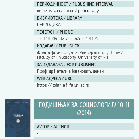
ПЕРИОДИЧНОСТ / PUBLISHING INTERVAL
више пута годишње / periodically
БИБЛИОТЕКА / LIBRARY
ПЕРИОДИКА
ТЕЛЕФОН / PHONE
+381 18 514 312, локал/ext 191,194
ИЗДАВАЧ / PUBLISHER
Филозофски факултет Универзитета у Нишу /
Faculty of Philosophy, University of Nis
ЗА ИЗДАВАЧА / FOR PUBLISHER
Проф. др Наталија Јовановић, декан
WEB АДРЕСА / URL
https://izdanja.filfak.ni.ac.rs
ГОДИШЊАК ЗА СОЦИОЛОГИЈУ 10-11
(2014)
АУТОР / AUTHOR
-