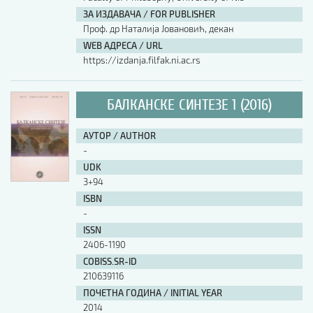
ЗА ИЗДАВАЧА / FOR PUBLISHER
АУТОР / AUTHOR
Проф. др Наталија Јовановић, декан
WEB АДРЕСА / URL
https://izdanja.filfak.ni.ac.rs
UDK
БАЛКАНСКЕ СИНТЕЗЕ 1 (2016)
ISBN
АУТОР / AUTHOR
-
ISSN
UDK
3+94
ISBN
COBISS.SR-ID
-
ISSN
2406-1190
DOI
COBISS.SR-ID
210639116
ПОЧЕТНА ГОДИНА / INITIAL YEAR
2014