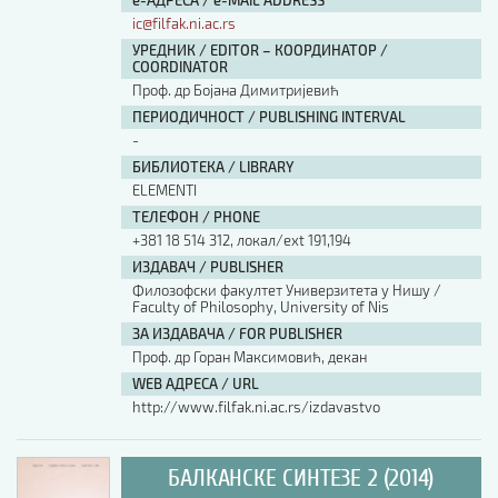
е-АДРЕСА / e-MAIL ADDRESS
ic@filfak.ni.ac.rs
УРЕДНИК / EDITOR – КООРДИНАТОР /
COORDINATOR
Проф. др Бојана Димитријевић
ПЕРИОДИЧНОСТ / PUBLISHING INTERVAL
-
БИБЛИОТЕКА / LIBRARY
ELEMENTI
ТЕЛЕФОН / PHONE
+381 18 514 312, локал/ext 191,194
ИЗДАВАЧ / PUBLISHER
Филозофски факултет Универзитета у Нишу /
Faculty of Philosophy, University of Nis
ЗА ИЗДАВАЧА / FOR PUBLISHER
Проф. др Горан Максимовић, декан
WEB АДРЕСА / URL
http://www.filfak.ni.ac.rs/izdavastvo
БАЛКАНСКЕ СИНТЕЗЕ 2 (2014)