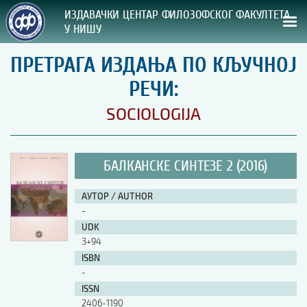
ИЗДАВАЧКИ ЦЕНТАР ФИЛОЗОФСКОГ ФАКУЛТЕТА
У НИШУ
ПРЕТРАГА ИЗДАЊА ПО КЉУЧНОЈ
СВА НАША ИЗДАЊА
РЕЧИ:
ВРСТА ИЗДАЊА:
SOCIOLOGIJA
ГОДИНА ОБЈАВЉИВАЊА:
БАЛКАНСКЕ СИНТЕЗЕ 2 (2016)
ПРЕГЛЕД
АУТОР / AUTHOR
УПУТСТВА
-
UDK
УПУТСТВА
3+94
Правилник о издавачкој делатности
ISBN
Упутство ауторима
-
Упутство уредницима
ISSN
Изјава о ауторству
2406-1190
Изјава о лектури