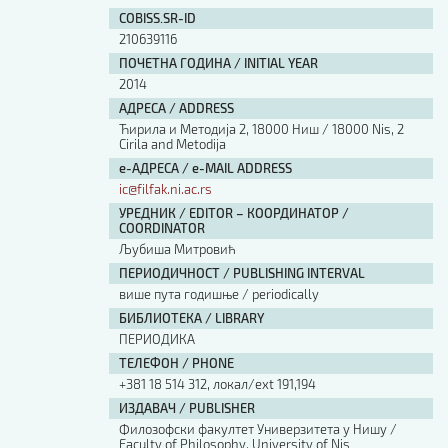
Изјава о коришћењу ауторског дела
COBISS.SR-ID
Упутство за бирање лиценце
210639116
Уговор са аутором
ПОЧЕТНА ГОДИНА / INITIAL YEAR
Логотипи
2014
Шаблон прве стране и импресума [B5, ћир]
АДРЕСА / ADDRESS
Шаблон прве стране и импресума [B5, лат]
Ћирила и Методија 2, 18000 Ниш / 18000 Nis, 2
Шаблон прве стране и импресума [B5, енг]
Cirila and Metodija
е-АДРЕСА / e-MAIL ADDRESS
Етички кодекс
ic@filfak.ni.ac.rs
УРЕДНИК / EDITOR – КООРДИНАТОР /
ПРЕТРАГА ИЗДАЊА
COORDINATOR
Љубиша Митровић
Наслов или део наслова
ПЕРИОДИЧНОСТ / PUBLISHING INTERVAL
више пута годишње / periodically
БИБЛИОТЕКА / LIBRARY
Кључне речи
ПЕРИОДИКА
ТЕЛЕФОН / PHONE
+381 18 514 312, локал/ext 191,194
ИЗДАВАЧ / PUBLISHER
Филозофски факултет Универзитета у Нишу /
Тип издања
Faculty of Philosophy, University of Nis