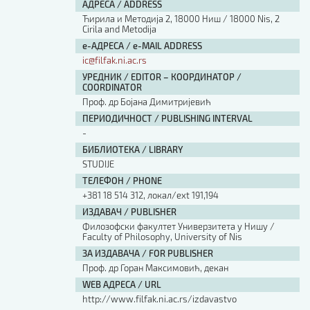
АДРЕСА / ADDRESS
Ћирила и Методија 2, 18000 Ниш / 18000 Nis, 2
Cirila and Metodija
е-АДРЕСА / e-MAIL ADDRESS
ic@filfak.ni.ac.rs
УРЕДНИК / EDITOR – КООРДИНАТОР /
COORDINATOR
Проф. др Бојана Димитријевић
ПЕРИОДИЧНОСТ / PUBLISHING INTERVAL
-
БИБЛИОТЕКА / LIBRARY
STUDIJE
ТЕЛЕФОН / PHONE
+381 18 514 312, локал/ext 191,194
ИЗДАВАЧ / PUBLISHER
Филозофски факултет Универзитета у Нишу /
Faculty of Philosophy, University of Nis
ЗА ИЗДАВАЧА / FOR PUBLISHER
Проф. др Горан Максимовић, декан
WEB АДРЕСА / URL
http://www.filfak.ni.ac.rs/izdavastvo