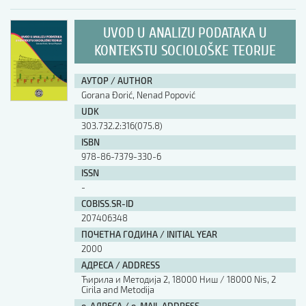
UVOD U ANALIZU PODATAKA U
KONTEKSTU SOCIOLOŠKE TEORIJE
АУТОР / AUTHOR
Gorana Đorić, Nenad Popović
UDK
303.732.2:316(075.8)
ISBN
978-86-7379-330-6
ISSN
-
COBISS.SR-ID
207406348
ПОЧЕТНА ГОДИНА / INITIAL YEAR
2000
АДРЕСА / ADDRESS
Ћирила и Методија 2, 18000 Ниш / 18000 Nis, 2
Cirila and Metodija