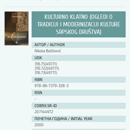
KULTURNO KLATNO (OGLEDI O
TRADICIJI I MODERNIZACIJI KULTURE
SRPSKOG DRUŠTVA)
АУТОР / AUTHOR
Nikola Božilović
UDK
316.75(497.11)
316.722(497.11)
316.73(497.11)
ISBN
978-86-7379-328-3
ISSN
-
COBISS.SR-ID
207144972
ПОЧЕТНА ГОДИНА / INITIAL YEAR
2000