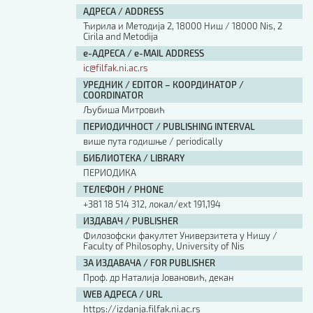
АДРЕСА / ADDRESS
Ћирила и Методија 2, 18000 Ниш / 18000 Nis, 2
Cirila and Metodija
е-АДРЕСА / e-MAIL ADDRESS
ic@filfak.ni.ac.rs
УРЕДНИК / EDITOR – КООРДИНАТОР /
COORDINATOR
Љубиша Митровић
ПЕРИОДИЧНОСТ / PUBLISHING INTERVAL
више пута годишње / periodically
БИБЛИОТЕКА / LIBRARY
ПЕРИОДИКА
ТЕЛЕФОН / PHONE
+381 18 514 312, локал/ext 191,194
ИЗДАВАЧ / PUBLISHER
Филозофски факултет Универзитета у Нишу /
Faculty of Philosophy, University of Nis
ЗА ИЗДАВАЧА / FOR PUBLISHER
Проф. др Наталија Јовановић, декан
WEB АДРЕСА / URL
https://izdanja.filfak.ni.ac.rs