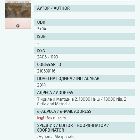
АУТОР / AUTHOR
-
UDK
3+94
ISBN
-
ISSN
2406 - 1190
COBISS.SR-ID
210639116
ПОЧЕТНА ГОДИНА / INITIAL YEAR
2014
АДРЕСА / ADDRESS
Ћирила и Методија 2, 18000 Ниш / 18000 Nis, 2
Cirila and Metodija
е-АДРЕСА / e-MAIL ADDRESS
ic@filfak.ni.ac.rs
УРЕДНИК / EDITOR – КООРДИНАТОР /
COORDINATOR
Љубиша Митровић