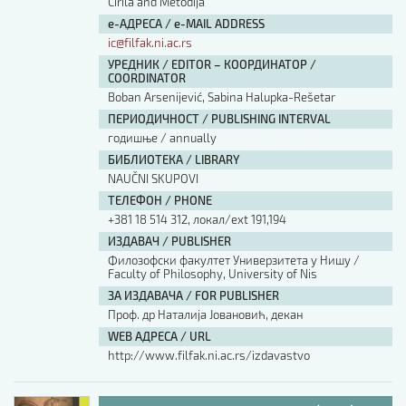
Cirila and Metodija
е-АДРЕСА / e-MAIL ADDRESS
ic@filfak.ni.ac.rs
УРЕДНИК / EDITOR – КООРДИНАТОР /
COORDINATOR
Boban Arsenijević, Sabina Halupka-Rešetar
ПЕРИОДИЧНОСТ / PUBLISHING INTERVAL
годишње / annually
БИБЛИОТЕКА / LIBRARY
NAUČNI SKUPOVI
ТЕЛЕФОН / PHONE
+381 18 514 312, локал/ext 191,194
ИЗДАВАЧ / PUBLISHER
Филозофски факултет Универзитета у Нишу /
Faculty of Philosophy, University of Nis
ЗА ИЗДАВАЧА / FOR PUBLISHER
Проф. др Наталија Јовановић, декан
WEB АДРЕСА / URL
http://www.filfak.ni.ac.rs/izdavastvo