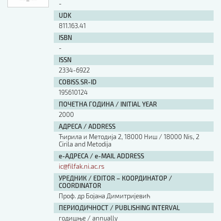
-
UDK
811.163.41
ISBN
-
ISSN
2334-6922
COBISS.SR-ID
195610124
ПОЧЕТНА ГОДИНА / INITIAL YEAR
2000
АДРЕСА / ADDRESS
Ћирила и Методија 2, 18000 Ниш / 18000 Nis, 2
Cirila and Metodija
е-АДРЕСА / e-MAIL ADDRESS
ic@filfak.ni.ac.rs
УРЕДНИК / EDITOR – КООРДИНАТОР /
COORDINATOR
Проф. др Бојана Димитријевић
ПЕРИОДИЧНОСТ / PUBLISHING INTERVAL
годишње / annually