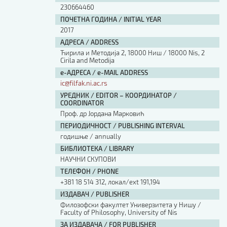
230664460
ПОЧЕТНА ГОДИНА / INITIAL YEAR
2017
АДРЕСА / ADDRESS
Ћирила и Методија 2, 18000 Ниш / 18000 Nis, 2
Cirila and Metodija
е-АДРЕСА / e-MAIL ADDRESS
ic@filfak.ni.ac.rs
УРЕДНИК / EDITOR – КООРДИНАТОР /
COORDINATOR
Проф. др Јордана Марковић
ПЕРИОДИЧНОСТ / PUBLISHING INTERVAL
годишње / annually
БИБЛИОТЕКА / LIBRARY
НАУЧНИ СКУПОВИ
ТЕЛЕФОН / PHONE
+381 18 514 312, локал/ext 191,194
ИЗДАВАЧ / PUBLISHER
Филозофски факултет Универзитета у Нишу /
Faculty of Philosophy, University of Nis
ЗА ИЗДАВАЧА / FOR PUBLISHER