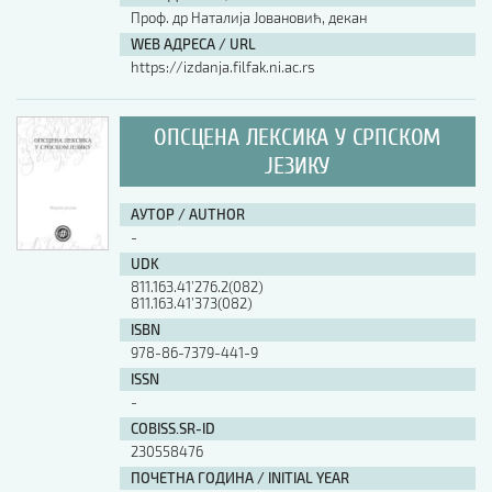
Проф. др Наталија Јовановић, декан
WEB АДРЕСА / URL
https://izdanja.filfak.ni.ac.rs
ОПСЦЕНА ЛЕКСИКА У СРПСКОМ
ЈЕЗИКУ
АУТОР / AUTHOR
-
UDK
811.163.41’276.2(082)
811.163.41’373(082)
ISBN
978-86-7379-441-9
ISSN
-
COBISS.SR-ID
230558476
ПОЧЕТНА ГОДИНА / INITIAL YEAR