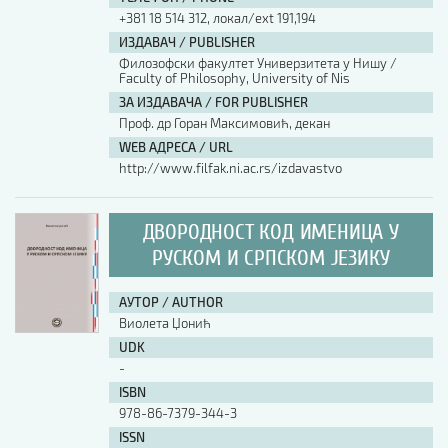
+381 18 514 312, локал/ext 191,194
ИЗДАВАЧ / PUBLISHER
Филозофски факултет Универзитета у Нишу /
Faculty of Philosophy, University of Nis
ЗА ИЗДАВАЧА / FOR PUBLISHER
Проф. др Горан Максимовић, декан
WEB АДРЕСА / URL
http://www.filfak.ni.ac.rs/izdavastvo
ДВОРОДНОСТ КОД ИМЕНИЦА У
РУСКОМ И СРПСКОМ ЈЕЗИКУ
АУТОР / AUTHOR
Виолета Џонић
UDK
-
ISBN
978-86-7379-344-3
ISSN