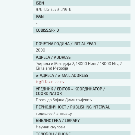
ISBN
978-86-7379-349-8
ISSN
-
COBISS.SR-ID
-
ПОЧЕТНА ГОДИНА / INITIAL YEAR
2000
АДРЕСА / ADDRESS
Ћирила и Методија 2, 18000 Ниш / 18000 Nis, 2
Cirila and Metodija
е-АДРЕСА / e-MAIL ADDRESS
ic@filfak.ni.ac.rs
УРЕДНИК / EDITOR – КООРДИНАТОР /
COORDINATOR
Проф. др Бојана Димитријевић
ПЕРИОДИЧНОСТ / PUBLISHING INTERVAL
годишње / annually
БИБЛИОТЕКА / LIBRARY
Научни скупови
ТЕЛЕФОН / PHONE