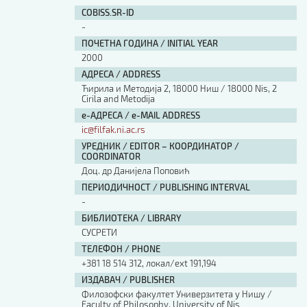
Изјава о коришћењу ауторског дела
COBISS.SR-ID
Упутство за бирање лиценце
-
Уговор са аутором
ПОЧЕТНА ГОДИНА / INITIAL YEAR
Логотипи
2000
Шаблон прве стране и импресума [B5, ћир]
АДРЕСА / ADDRESS
Шаблон прве стране и импресума [B5, лат]
Ћирила и Методија 2, 18000 Ниш / 18000 Nis, 2
Шаблон прве стране и импресума [B5, енг]
Cirila and Metodija
е-АДРЕСА / e-MAIL ADDRESS
Етички кодекс
ic@filfak.ni.ac.rs
УРЕДНИК / EDITOR – КООРДИНАТОР /
ПРЕТРАГА ИЗДАЊА
COORDINATOR
Доц. др Данијела Поповић
Наслов или део наслова
ПЕРИОДИЧНОСТ / PUBLISHING INTERVAL
-
БИБЛИОТЕКА / LIBRARY
Кључне речи
СУСРЕТИ
ТЕЛЕФОН / PHONE
+381 18 514 312, локал/ext 191,194
ИЗДАВАЧ / PUBLISHER
Филозофски факултет Универзитета у Нишу /
Тип издања
Faculty of Philosophy, University of Nis