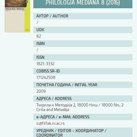
PHILOLOGIA MEDIANA 8 (2016)
АУТОР / AUTHOR
/
UDK
82
ISBN
/
ISSN
1821-3332
COBISS.SR-ID
171242508
ПОЧЕТНА ГОДИНА / INITIAL YEAR
2009
АДРЕСА / ADDRESS
Ћирила и Методија 2, 18000 Ниш / 18000 Nis, 2
Cirila and Metodija
е-АДРЕСА / e-MAIL ADDRESS
ic@filfak.ni.ac.rs
УРЕДНИК / EDITOR – КООРДИНАТОР /
COORDINATOR