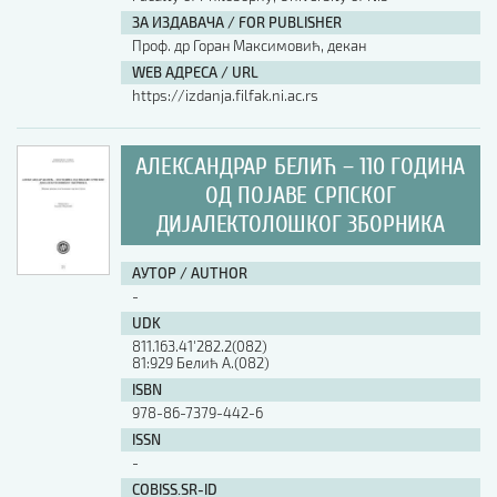
ЗА ИЗДАВАЧА / FOR PUBLISHER
АУТОР / AUTHOR
Проф. др Горан Максимовић, декан
WEB АДРЕСА / URL
https://izdanja.filfak.ni.ac.rs
UDK
АЛЕКСАНДРАР БЕЛИЋ – 110 ГОДИНА
ISBN
ОД ПОЈАВЕ СРПСКОГ
ДИЈАЛЕКТОЛОШКОГ ЗБОРНИКА
ISSN
АУТОР / AUTHOR
-
UDK
COBISS.SR-ID
811.163.41'282.2(082)
81:929 Белић А.(082)
ISBN
DOI
978-86-7379-442-6
ISSN
-
COBISS.SR-ID