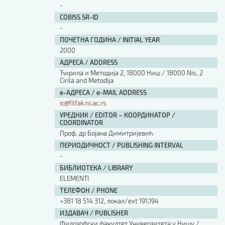
-
COBISS.SR-ID
-
ПОЧЕТНА ГОДИНА / INITIAL YEAR
2000
АДРЕСА / ADDRESS
Ћирила и Методија 2, 18000 Ниш / 18000 Nis, 2
Cirila and Metodija
е-АДРЕСА / e-MAIL ADDRESS
ic@filfak.ni.ac.rs
УРЕДНИК / EDITOR – КООРДИНАТОР /
COORDINATOR
Проф. др Бојана Димитријевић
ПЕРИОДИЧНОСТ / PUBLISHING INTERVAL
-
БИБЛИОТЕКА / LIBRARY
ЕLEMENTI
ТЕЛЕФОН / PHONE
+381 18 514 312, локал/ext 191,194
ИЗДАВАЧ / PUBLISHER
Филозофски факултет Универзитета у Нишу /