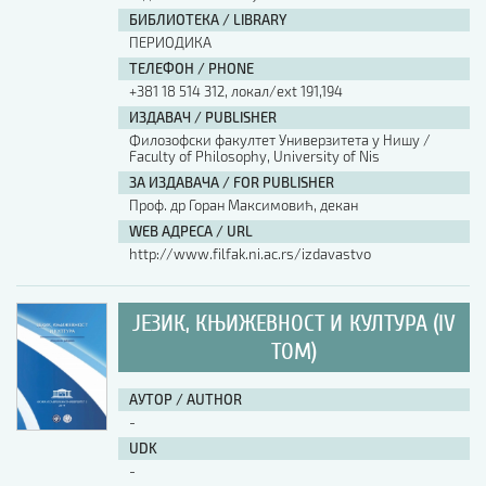
БИБЛИОТЕКА / LIBRARY
ПЕРИОДИКА
ТЕЛЕФОН / PHONE
+381 18 514 312, локал/ext 191,194
ИЗДАВАЧ / PUBLISHER
Филозофски факултет Универзитета у Нишу /
Faculty of Philosophy, University of Nis
ЗА ИЗДАВАЧА / FOR PUBLISHER
Проф. др Горан Максимовић, декан
WEB АДРЕСА / URL
http://www.filfak.ni.ac.rs/izdavastvo
ЈЕЗИК, КЊИЖЕВНОСТ И КУЛТУРА (IV
ТОМ)
АУТОР / AUTHOR
-
UDK
-