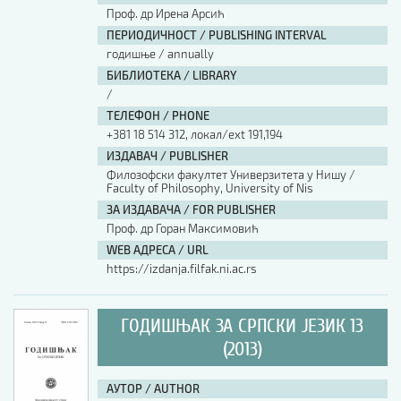
Проф. др Ирена Арсић
ПЕРИОДИЧНОСТ / PUBLISHING INTERVAL
годишње / annually
БИБЛИОТЕКА / LIBRARY
/
ТЕЛЕФОН / PHONE
+381 18 514 312, локал/ext 191,194
ИЗДАВАЧ / PUBLISHER
Филозофски факултет Универзитета у Нишу /
Faculty of Philosophy, University of Nis
ЗА ИЗДАВАЧА / FOR PUBLISHER
Проф. др Горан Максимовић
WEB АДРЕСА / URL
https://izdanja.filfak.ni.ac.rs
ГОДИШЊАК ЗА СРПСКИ ЈЕЗИК 13
(2013)
АУТОР / AUTHOR