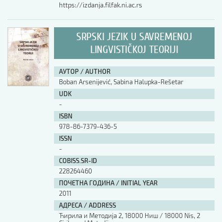
https://izdanja.filfak.ni.ac.rs
SRPSKI JEZIK U SAVREMENOJ
LINGVISTIČKOJ TEORIJI
АУТОР / AUTHOR
Boban Arsenijević, Sabina Halupka-Rešetar
UDK
-
ISBN
978-86-7379-436-5
ISSN
-
COBISS.SR-ID
228264460
ПОЧЕТНА ГОДИНА / INITIAL YEAR
2011
АДРЕСА / ADDRESS
Ћирила и Методија 2, 18000 Ниш / 18000 Nis, 2