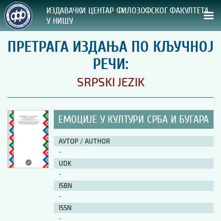
ИЗДАВАЧКИ ЦЕНТАР ФИЛОЗОФСКОГ ФАКУЛТЕТА
У НИШУ
ПРЕТРАГА ИЗДАЊА ПО КЉУЧНОЈ
СВА НАША ИЗДАЊА
РЕЧИ:
ВРСТА ИЗДАЊА:
SRPSKI JEZIK
ГОДИНА ОБЈАВЉИВАЊА:
ЕМОЦИЈЕ У КУЛТУРИ СРБА И БУГАРА
ПРЕГЛЕД
АУТОР / AUTHOR
УПУТСТВА
-
UDK
УПУТСТВА
-
Правилник о издавачкој делатности
ISBN
Упутство ауторима
-
Упутство уредницима
ISSN
Изјава о ауторству
-
Изјава о лектури