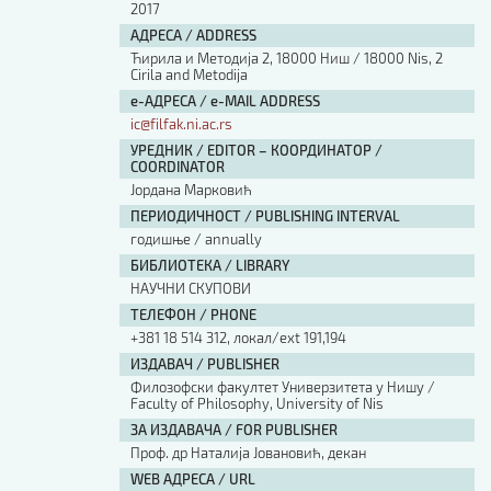
2017
АДРЕСА / ADDRESS
Ћирила и Методија 2, 18000 Ниш / 18000 Nis, 2
Cirila and Metodija
е-АДРЕСА / e-MAIL ADDRESS
ic@filfak.ni.ac.rs
УРЕДНИК / EDITOR – КООРДИНАТОР /
COORDINATOR
Јордана Марковић
ПЕРИОДИЧНОСТ / PUBLISHING INTERVAL
годишње / annually
БИБЛИОТЕКА / LIBRARY
НАУЧНИ СКУПОВИ
ТЕЛЕФОН / PHONE
+381 18 514 312, локал/ext 191,194
ИЗДАВАЧ / PUBLISHER
Филозофски факултет Универзитета у Нишу /
Faculty of Philosophy, University of Nis
ЗА ИЗДАВАЧА / FOR PUBLISHER
Проф. др Наталија Јовановић, декан
WEB АДРЕСА / URL