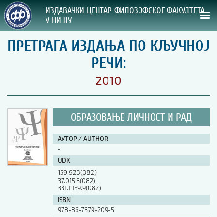
ИЗДАВАЧКИ ЦЕНТАР ФИЛОЗОФСКОГ ФАКУЛТЕТА
У НИШУ
ПРЕТРАГА ИЗДАЊА ПО КЉУЧНОЈ
СВА НАША ИЗДАЊА
РЕЧИ:
ВРСТА ИЗДАЊА:
2010
ГОДИНА ОБЈАВЉИВАЊА:
ОБРАЗОВАЊЕ ЛИЧНОСТ И РАД
ПРЕГЛЕД
АУТОР / AUTHOR
УПУТСТВА
-
UDK
УПУТСТВА
159.923(082)
Правилник о издавачкој делатности
37.015.3(082)
331.1:159.9(082)
Упутство ауторима
Упутство уредницима
ISBN
Изјава о ауторству
978-86-7379-209-5
Изјава о лектури