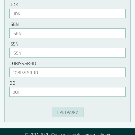
UDK
ISBN
ISSN
COBISS.SR-ID
DOI
© 2017-2026. Филозофски факултет у Нишу