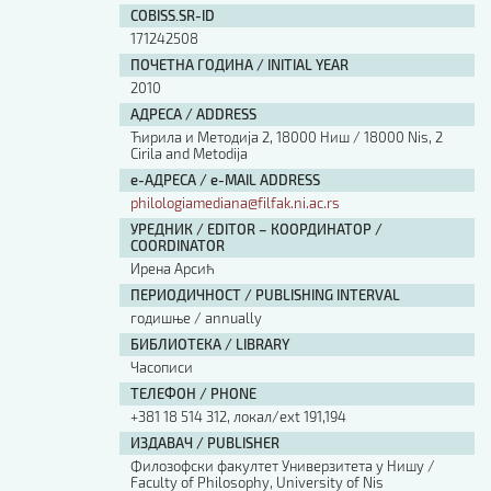
COBISS.SR-ID
171242508
ПОЧЕТНА ГОДИНА / INITIAL YEAR
2010
АДРЕСА / ADDRESS
Ћирила и Методија 2, 18000 Ниш / 18000 Nis, 2
Cirila and Metodija
е-АДРЕСА / e-MAIL ADDRESS
philologiamediana@filfak.ni.ac.rs
УРЕДНИК / EDITOR – КООРДИНАТОР /
COORDINATOR
Ирена Арсић
ПЕРИОДИЧНОСТ / PUBLISHING INTERVAL
годишње / annually
БИБЛИОТЕКА / LIBRARY
Часописи
ТЕЛЕФОН / PHONE
+381 18 514 312, локал/ext 191,194
ИЗДАВАЧ / PUBLISHER
Филозофски факултет Универзитета у Нишу /
Faculty of Philosophy, University of Nis