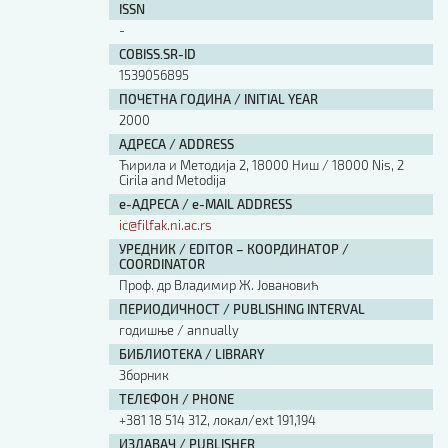
ISSN
Изјава о коришћењу ауторског дела
-
Упутство за бирање лиценце
Уговор са аутором
COBISS.SR-ID
1539056895
Логотипи
ПОЧЕТНА ГОДИНА / INITIAL YEAR
Шаблон прве стране и импресума [B5, ћир]
2000
Шаблон прве стране и импресума [B5, лат]
Шаблон прве стране и импресума [B5, енг]
АДРЕСА / ADDRESS
Ћирила и Методија 2, 18000 Ниш / 18000 Nis, 2
Етички кодекс
Cirila and Metodija
е-АДРЕСА / e-MAIL ADDRESS
ПРЕТРАГА ИЗДАЊА
ic@filfak.ni.ac.rs
УРЕДНИК / EDITOR – КООРДИНАТОР /
Наслов или део наслова
COORDINATOR
Проф. др Владимир Ж. Јовановић
ПЕРИОДИЧНОСТ / PUBLISHING INTERVAL
Кључне речи
годишње / annually
БИБЛИОТЕКА / LIBRARY
Зборник
ТЕЛЕФОН / PHONE
+381 18 514 312, локал/ext 191,194
Тип издања
ИЗДАВАЧ / PUBLISHER