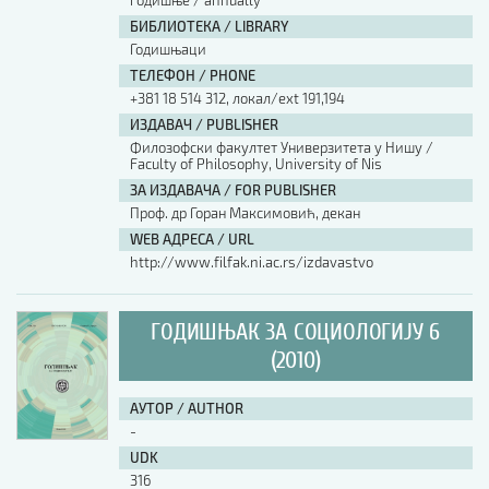
годишње / annually
БИБЛИОТЕКА / LIBRARY
Годишњаци
ТЕЛЕФОН / PHONE
+381 18 514 312, локал/ext 191,194
ИЗДАВАЧ / PUBLISHER
Филозофски факултет Универзитета у Нишу /
Faculty of Philosophy, University of Nis
ЗА ИЗДАВАЧА / FOR PUBLISHER
Проф. др Горан Максимовић, декан
WEB АДРЕСА / URL
http://www.filfak.ni.ac.rs/izdavastvo
ГОДИШЊАК ЗА СОЦИОЛОГИЈУ 6
(2010)
АУТОР / AUTHOR
-
UDK
316