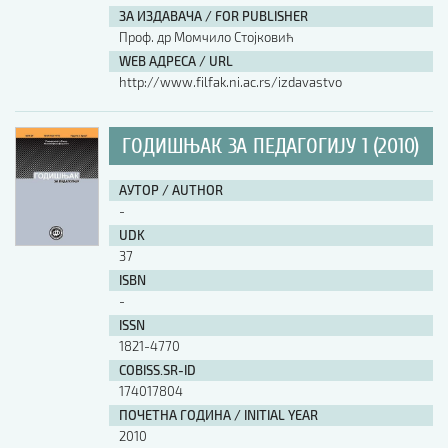
ЗА ИЗДАВАЧА / FOR PUBLISHER
Проф. др Момчило Стојковић
WEB АДРЕСА / URL
http://www.filfak.ni.ac.rs/izdavastvo
ГОДИШЊАК ЗА ПЕДАГОГИЈУ 1 (2010)
АУТОР / AUTHOR
-
UDK
37
ISBN
-
ISSN
1821-4770
COBISS.SR-ID
174017804
ПОЧЕТНА ГОДИНА / INITIAL YEAR
2010