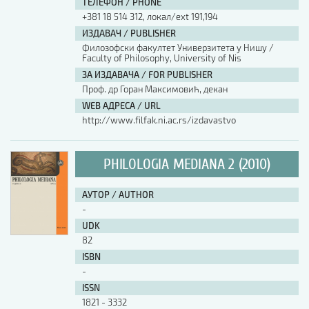
ТЕЛЕФОН / PHONE
+381 18 514 312, локал/ext 191,194
ИЗДАВАЧ / PUBLISHER
Филозофски факултет Универзитета у Нишу /
Faculty of Philosophy, University of Nis
ЗА ИЗДАВАЧА / FOR PUBLISHER
Проф. др Горан Максимовић, декан
WEB АДРЕСА / URL
http://www.filfak.ni.ac.rs/izdavastvo
PHILOLOGIA MEDIANA 2 (2010)
АУТОР / AUTHOR
-
UDK
82
ISBN
-
ISSN
1821 - 3332