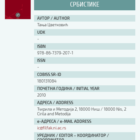
СРБИСТИКЕ
АУТОР / AUTHOR
Тања Цветковић
UDK
-
ISBN
978-86-7379-207-1
ISSN
-
COBISS.SR-ID
180131084
ПОЧЕТНА ГОДИНА / INITIAL YEAR
2010
АДРЕСА / ADDRESS
Ћирила и Методија 2, 18000 Ниш / 18000 Nis, 2
Cirila and Metodija
е-АДРЕСА / e-MAIL ADDRESS
ic@filfak.ni.ac.rs
УРЕДНИК / EDITOR – КООРДИНАТОР /