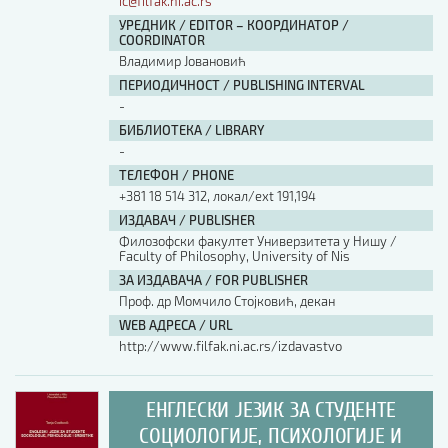
ic@filfak.ni.ac.rs
УРЕДНИК / EDITOR – КООРДИНАТОР /
COORDINATOR
Владимир Јовановић
ПЕРИОДИЧНОСТ / PUBLISHING INTERVAL
-
БИБЛИОТЕКА / LIBRARY
-
ТЕЛЕФОН / PHONE
+381 18 514 312, локал/ext 191,194
ИЗДАВАЧ / PUBLISHER
Филозофски факултет Универзитета у Нишу /
Faculty of Philosophy, University of Nis
ЗА ИЗДАВАЧА / FOR PUBLISHER
Проф. др Момчило Стојковић, декан
WEB АДРЕСА / URL
http://www.filfak.ni.ac.rs/izdavastvo
ЕНГЛЕСКИ ЈЕЗИК ЗА СТУДЕНТЕ
СОЦИОЛОГИЈЕ, ПСИХОЛОГИЈЕ И