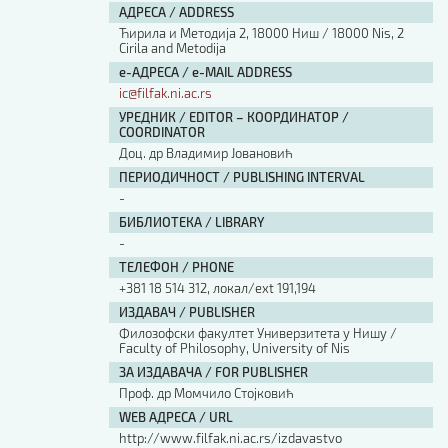
АДРЕСА / ADDRESS
Ћирила и Методија 2, 18000 Ниш / 18000 Nis, 2
Cirila and Metodija
е-АДРЕСА / e-MAIL ADDRESS
ic@filfak.ni.ac.rs
УРЕДНИК / EDITOR – КООРДИНАТОР /
COORDINATOR
Доц. др Владимир Јовановић
ПЕРИОДИЧНОСТ / PUBLISHING INTERVAL
-
БИБЛИОТЕКА / LIBRARY
-
ТЕЛЕФОН / PHONE
+381 18 514 312, локал/ext 191,194
ИЗДАВАЧ / PUBLISHER
Филозофски факултет Универзитета у Нишу /
Faculty of Philosophy, University of Nis
ЗА ИЗДАВАЧА / FOR PUBLISHER
Проф. др Момчило Стојковић
WEB АДРЕСА / URL
http://www.filfak.ni.ac.rs/izdavastvo