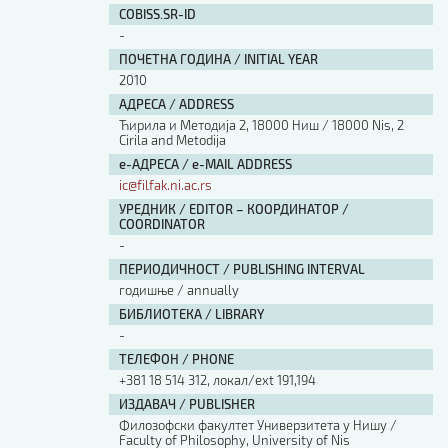
COBISS.SR-ID
-
ПОЧЕТНА ГОДИНА / INITIAL YEAR
2010
АДРЕСА / ADDRESS
Ћирила и Методија 2, 18000 Ниш / 18000 Nis, 2
Cirila and Metodija
е-АДРЕСА / e-MAIL ADDRESS
ic@filfak.ni.ac.rs
УРЕДНИК / EDITOR – КООРДИНАТОР /
COORDINATOR
-
ПЕРИОДИЧНОСТ / PUBLISHING INTERVAL
годишње / annually
БИБЛИОТЕКА / LIBRARY
-
ТЕЛЕФОН / PHONE
+381 18 514 312, локал/ext 191,194
ИЗДАВАЧ / PUBLISHER
Филозофски факултет Универзитета у Нишу /
Faculty of Philosophy, University of Nis