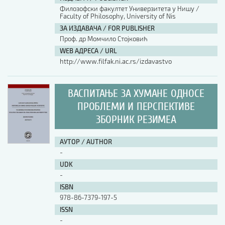
Филозофски факултет Универзитета у Нишу /
Faculty of Philosophy, University of Nis
АУТОР / AUTHOR
ЗА ИЗДАВАЧА / FOR PUBLISHER
Проф. др Момчило Стојковић
WEB АДРЕСА / URL
UDK
http://www.filfak.ni.ac.rs/izdavastvo
ISBN
ВАСПИТАЊЕ ЗА ХУМАНЕ ОДНОСЕ
ПРОБЛЕМИ И ПЕРСПЕКТИВЕ
ЗБОРНИК РЕЗИМЕА
ISSN
АУТОР / AUTHOR
COBISS.SR-ID
-
UDK
-
DOI
ISBN
978-86-7379-197-5
ISSN
-