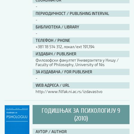
COORDINATOR
-
ПЕРИОДИЧНОСТ / PUBLISHING INTERVAL
-
БИБЛИОТЕКА / LIBRARY
-
ТЕЛЕФОН / PHONE
+381 18 514 312, локал/ext 191,194
ИЗДАВАЧ / PUBLISHER
Филозофски факултет Универзитета у Нишу /
Faculty of Philosophy, University of Nis
ЗА ИЗДАВАЧА / FOR PUBLISHER
-
WEB АДРЕСА / URL
http://www.filfak.ni.ac.rs/izdavastvo
ГОДИШЊАК ЗА ПСИХОЛОГИЈУ 9
(2010)
АУТОР / AUTHOR