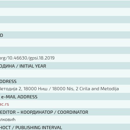
ID
.org/10.46630/gpsi.18.2019
ДИНА / INITIAL YEAR
ADDRESS
тодија 2, 18000 Ниш / 18000 Nis, 2 Cirila and Metodija
/ e-MAIL ADDRESS
ac.rs
 EDITOR – КООРДИНАТОР / COORDINATOR
елковић
ОСТ / PUBLISHING INTERVAL