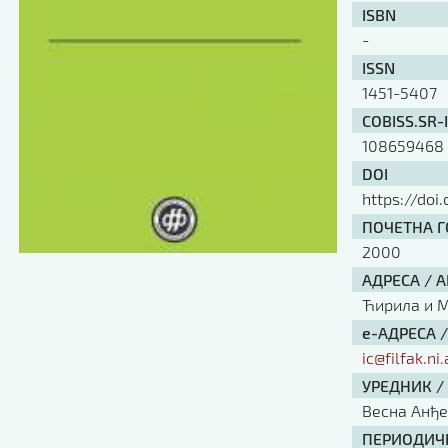
ISBN
-
ISSN
1451-5407
COBISS.SR-
108659468
DOI
https://doi
ПОЧЕТНА ГО
2000
АДРЕСА / 
Ћирила и Ме
е-АДРЕСА 
ic@filfak.ni.
УРЕДНИК /
Весна Анђ
ПЕРИОДИЧН