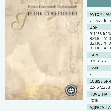
АУТОР / A
Ирена Цве
UDK
811.163.1(49
821.163.41.
821.163.41.
821.163.41.
ISBN
978-86-737
ISSN
-
COBISS.SR-
224672268
ПОЧЕТНА ГО
2016
АДРЕСА / 