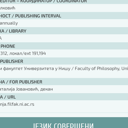
 EDITOR – КООРДИНАТОР / COORDINATOR
елковић
ОСТ / PUBLISHING INTERVAL
annually
А / LIBRARY
А
 PHONE
 312, локал/ext 191,194
 PUBLISHER
факултет Универзитета у Нишу / Faculty of Philosophy, Univ
ЧА / FOR PUBLISHER
аталија Јовановић, декан
А / URL
nja.filfak.ni.ac.rs
ЈЕЗИК СОВЕРШЕНИ