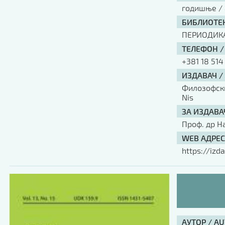
годишње / 
БИБЛИОТЕК
ПЕРИОДИК
ТЕЛЕФОН /
+381 18 514
ИЗДАВАЧ /
Филозофски 
Nis
ЗА ИЗДАВА
Проф. др Н
WEB АДРЕС
https://izda
АУТОР / A