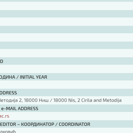
ID
ДИНА / INITIAL YEAR
ADDRESS
тодија 2, 18000 Ниш / 18000 Nis, 2 Cirila and Metodija
/ e-MAIL ADDRESS
ac.rs
 EDITOR – КООРДИНАТОР / COORDINATOR
елковић