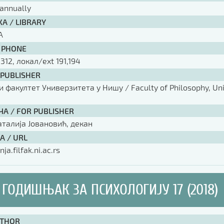
annually
А / LIBRARY
А
 PHONE
 312, локал/ext 191,194
 PUBLISHER
факултет Универзитета у Нишу / Faculty of Philosophy, Univ
ЧА / FOR PUBLISHER
аталија Јовановић, декан
А / URL
nja.filfak.ni.ac.rs
ГОДИШЊАК ЗА ПСИХОЛОГИЈУ 17 (2018)
UTHOR