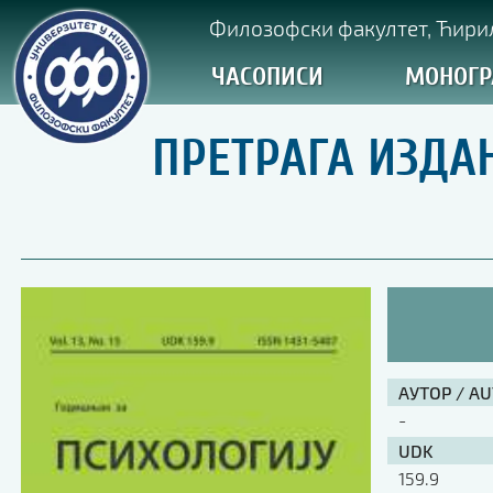
Филозофски факултет, Ћирил
ЧАСОПИСИ
МОНОГР
ПРЕТРАГА ИЗДА
АУТОР / A
-
UDK
159.9