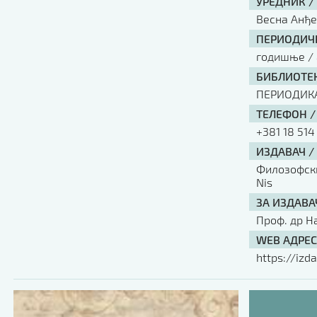
УРЕДНИК /
Весна Анђ
ПЕРИОДИЧН
годишње / 
БИБЛИОТЕК
ПЕРИОДИК
ТЕЛЕФОН /
+381 18 514
ИЗДАВАЧ /
Филозофски 
Nis
ЗА ИЗДАВА
Проф. др Н
WEB АДРЕС
https://izda