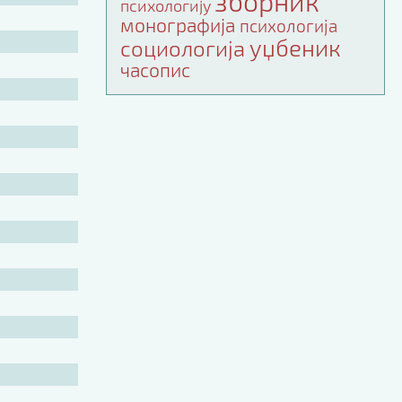
зборник
психологију
монографија
психологија
уџбеник
социологија
часопис