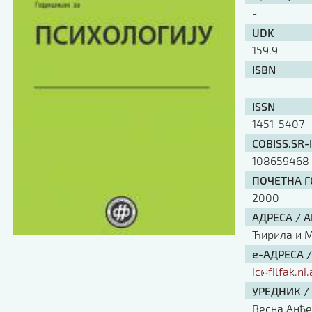
-
UDK
159.9
ISBN
-
ISSN
1451-5407
COBISS.SR-
108659468
ПОЧЕТНА ГО
2000
АДРЕСА / 
Ћирила и Ме
е-АДРЕСА 
ic@filfak.ni.
УРЕДНИК /
Весна Анђ