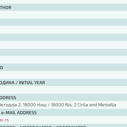
UTHOR
ID
ДИНА / INITIAL YEAR
ADDRESS
тодија 2, 18000 Ниш / 18000 Nis, 2 Cirila and Metodija
/ e-MAIL ADDRESS
ac.rs