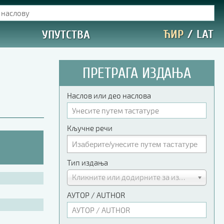
ЋИР
/
LAT
УПУТСТВА
ПРЕТРАГА ИЗДАЊА
Наслов или део наслова
Кључне речи
Тип издања
Кликните или додирните за избор
АУТОР / AUTHOR