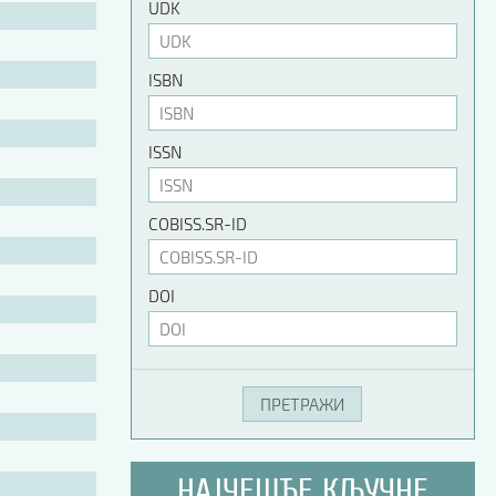
UDK
ISBN
ISSN
COBISS.SR-ID
DOI
НАЈЧЕШЋЕ КЉУЧНЕ