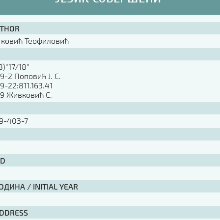
UTHOR
тковић Теофиловић
8)”17/18”
09-2 Поповић Ј. С.
09-22:811.163.41
09 Живковић С.
9-403-7
ID
ДИНА / INITIAL YEAR
ADDRESS