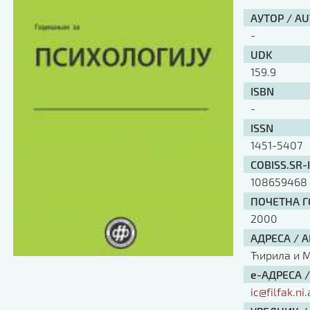
АУТОР / A
-
UDK
159.9
ISBN
-
ISSN
1451-5407
COBISS.SR-
108659468
ПОЧЕТНА ГО
2000
АДРЕСА / 
Ћирила и Ме
е-АДРЕСА 
ic@filfak.ni.