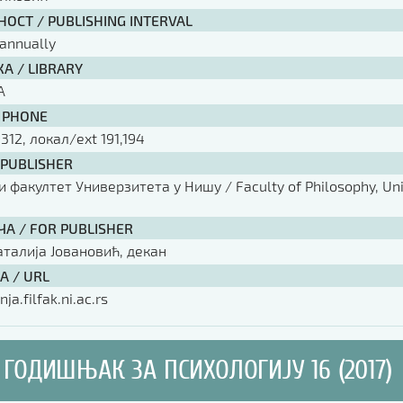
ОСТ / PUBLISHING INTERVAL
annually
А / LIBRARY
А
 PHONE
 312, локал/ext 191,194
 PUBLISHER
факултет Универзитета у Нишу / Faculty of Philosophy, Univ
ЧА / FOR PUBLISHER
аталија Јовановић, декан
А / URL
nja.filfak.ni.ac.rs
ГОДИШЊАК ЗА ПСИХОЛОГИЈУ 16 (2017)