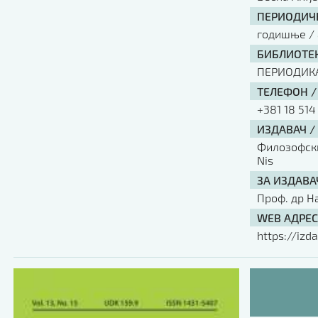
ПЕРИОДИЧН
годишње / 
БИБЛИОТЕК
ПЕРИОДИК
ТЕЛЕФОН /
+381 18 514
ИЗДАВАЧ /
Филозофски 
Nis
ЗА ИЗДАВА
Проф. др Н
WEB АДРЕС
https://izda